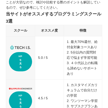
ことが大切なので、検討や比較する際のポイントも解説してい
るので、ぜひ参考にしてください。
当サイトがオススメするプログラミングスクール
3選
スクール
オススメ度
特徴
1. 最大70%還付、給
付金対象コースあり
2. 5分以内の質問対
HP
5.0 / 5
応で悩まず学習可能
を
3. ４０代以上の転職
見
る
も諦めないサポート
あり
1. カスタマイズカリ
キュラムで自分だけ
の学習
HP
4.5 / 5
を
2. ワンツーマン学習
見
3. サブスクプランあ
る