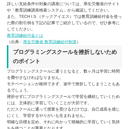
詳しい支給条件や対象の講座については、厚生労働省のサイト
や「教育訓練講座検索システム」から確認してください。
また、TECH I.S.（テックアイエス）では教育訓練給付金を使っ
た際の割引例を下記の記事でご紹介しているので、ぜひ参考に
してください。
教育訓練給付金とは
（出典：
厚生労働省 教育訓練給付制度
）
プログラミングスクールを挫折しないため
のポイント
プログラミングスクールに通うとなると、数ヶ月は学習に時間
を費やさなければなりません。
モチベーションが維持できず、途中で挫折してしまうこともあ
るでしょう。
挫折せずにプログラミングスクールで学習を継続していくため
には、主体的に学習していくことが大切です。
ただスクールに通って授業を受けるだけでは、自己成長を感じ
にくく、学習するやりがいも生まれません。
明確な目標を定め、それに向かって積極的に学習していく気持
ちを持つことが重要となります。