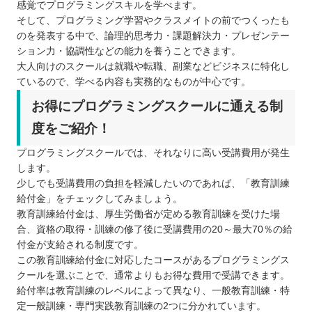
感覚でプログラミングスキルを学べます。
そして、プログラミング学習やクラスメイトの前でつくったも
のを発表する中で、論理的思考力・課題解決力・プレゼンテー
ション力・協調性などの能力を養うことできます。
大人向けのスクールは就職や転職、副業などビジネスに特化し
ているので、学べる内容も実務的なものが中心です。
お得にプログラミングスクールに通える制
度をご紹介！
プログラミングスクールでは、それなりに高い受講費用が発生
します。
少しでも受講費用の負担を軽減したいのであれば、「教育訓練
給付金」をチェックしてみましょう。
教育訓練給付金は、厚生労働省が定める教育訓練を受けた場
合、資格の取得・訓練の修了後に受講費用の20～最大70％の給
付金が支給される制度です。
この教育訓練給付金に対応したコースがあるプログラミングス
クールを選ぶことで、通常よりもお得な費用で受講できます。
給付率は教育訓練のレベルによって異なり、一般教育訓練・特
定一般訓練・専門実践教育訓練の2つに分かれています。