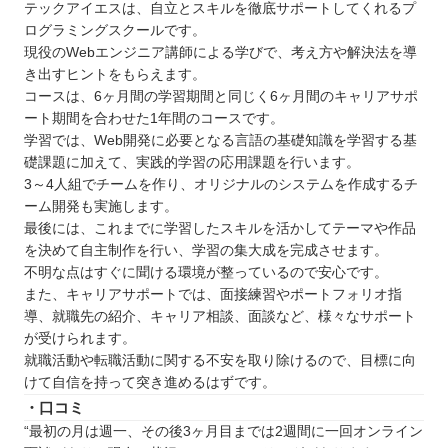
テックアイエスは、自立とスキルを徹底サポートしてくれるプ
ログラミングスクールです。
現役のWebエンジニア講師による学びで、考え方や解決法を導
き出すヒントをもらえます。
コースは、6ヶ月間の学習期間と同じく6ヶ月間のキャリアサポ
ート期間を合わせた1年間のコースです。
学習では、Web開発に必要となる言語の基礎知識を学習する基
礎課題に加えて、実践的学習の応用課題を行います。
3～4人組でチームを作り、オリジナルのシステムを作成するチ
ーム開発も実施します。
最後には、これまでに学習したスキルを活かしてテーマや作品
を決めて自主制作を行い、学習の集大成を完成させます。
不明な点はすぐに聞ける環境が整っているので安心です。
また、キャリアサポートでは、面接練習やポートフォリオ指
導、就職先の紹介、キャリア相談、面談など、様々なサポート
が受けられます。
就職活動や転職活動に関する不安を取り除けるので、目標に向
けて自信を持って突き進めるはずです。
・口コミ
“最初の月は週一、その後3ヶ月目までは2週間に一回オンライン