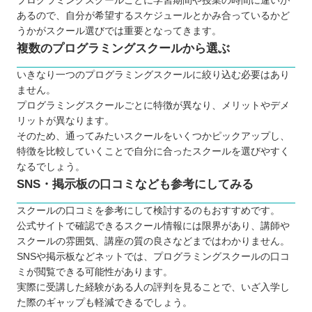
プログラミングスクールごとに学習期間や授業の時間に違いが
TECH CAMP（テックキャンプ）
あるので、自分が希望するスケジュールとかみ合っているかど
うかがスクール選びでは重要となってきます。
SAMURAI ENGINEER（侍エンジニア）
複数のプログラミングスクールから選ぶ
RUNTEQ（ランテック）
【秋田】子ども向けのおすすめプログラミングス
いきなり一つのプログラミングスクールに絞り込む必要はあり
ません。
クール6選
プログラミングスクールごとに特徴が異なり、メリットやデメ
ひよこパソコン教室（ひよこFIA）
リットが異なります。
QUREOプログラミング教室
そのため、通ってみたいスクールをいくつかピックアップし、
トライ式プログラミング教室
特徴を比較していくことで自分に合ったスクールを選びやすく
なるでしょう。
プログラミング教室HALLO
SNS・掲示板の口コミなども参考にしてみる
LITALICOワンダーオンライン
プログラミングスクールiTeen🄬
スクールの口コミを参考にして検討するのもおすすめです。
公式サイトで確認できるスクール情報には限界があり、講師や
自分にあったスクールを選ぼう
スクールの雰囲気、講座の質の良さなどまではわかりません。
SNSや掲示板などネットでは、プログラミングスクールの口コ
ミが閲覧できる可能性があります。
実際に受講した経験がある人の評判を見ることで、いざ入学し
た際のギャップも軽減できるでしょう。