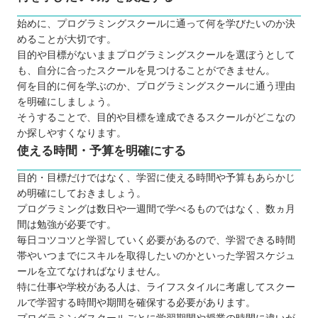
プログラミングスクールに通う3つのデメリット
始めに、プログラミングスクールに通って何を学びたいのか決
独学よりもコストがかかる
めることが大切です。
仕事と両立させるのが難しい
目的や目標がないままプログラミングスクールを選ぼうとして
も、自分に合ったスクールを見つけることができません。
思っていた学習内容と異なる場合もある
何を目的に何を学ぶのか、プログラミングスクールに通う理由
プログラミング言語は何を学ぶべきか
を明確にしましょう。
子ども向けと大人向けの違いは？
そうすることで、目的や目標を達成できるスクールがどこなの
お得にプログラミングスクールに通える制度をご紹
か探しやすくなります。
使える時間・予算を明確にする
介！
プログラミングスクールを挫折しないためのポイン
目的・目標だけではなく、学習に使える時間や予算もあらかじ
ト
め明確にしておきましょう。
プログラミングは数日や一週間で学べるものではなく、数ヵ月
【秋田】大人向けのおすすめプログラミングスクー
間は勉強が必要です。
ル7選
毎日コツコツと学習していく必要があるので、学習できる時間
TECH I.S.（テックアイエス）
帯やいつまでにスキルを取得したいのかといった学習スケジュ
秋田コア ビジネスカレッジ
ールを立てなければなりません。
特に仕事や学校がある人は、ライフスタイルに考慮してスクー
CodeCamp（コードキャンプ）
ルで学習する時間や期間を確保する必要があります。
TechAcademy（テックアカデミー）