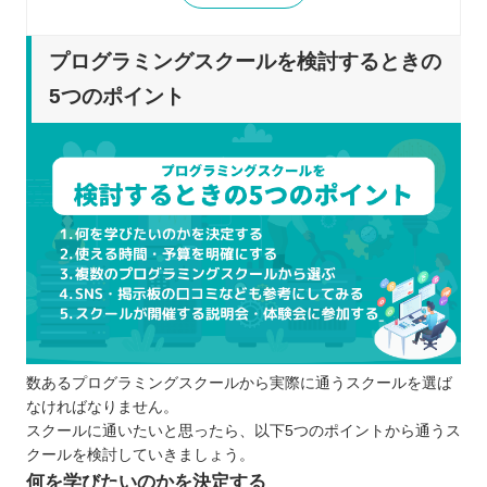
スクールが開催する説明会・体験会に参加
する
プログラミングスクールを検討するときの
プログラミングスクールを比較するときの5つのポ
5つのポイント
イント
通学・オンラインの特性を把握する
サポート体制を調べる
余裕のあるスケジュールで学習できる
現場でも通用するカリキュラムが用意され
ている
月額・入会金・教材費などもチェックする
プログラミングスクールに通う5つのメリット
講師によるサポートを受けられる
数あるプログラミングスクールから実際に通うスクールを選ば
効率的な学習につながる
なければなりません。
現場でも役立つスキルが身に付きやすい
スクールに通いたいと思ったら、以下5つのポイントから通うス
疑問点・悩みを相談しやすい
クールを検討していきましょう。
転職支援を行っているスクールもある
何を学びたいのかを決定する