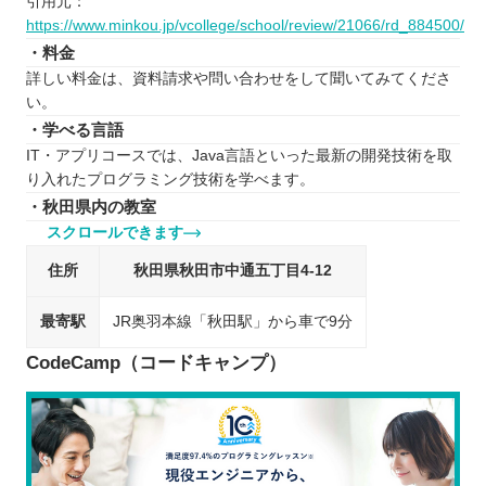
引用元：
https://www.minkou.jp/vcollege/school/review/21066/rd_884500/
・料金
詳しい料金は、資料請求や問い合わせをして聞いてみてくださ
い。
・学べる言語
IT・アプリコースでは、Java言語といった最新の開発技術を取
り入れたプログラミング技術を学べます。
・秋田県内の教室
スクロールできます
住所
秋田県秋田市中通五丁目4-12
最寄駅
JR奥羽本線「秋田駅」から車で9分
CodeCamp（コードキャンプ）