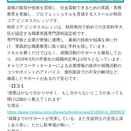
資格の取得や技術を習得し、社会貢献できるための実践・実務
教育を実施し、プロフェッショナルを育成するスクールが秋田
コア ビジネスカレッジです。
秋田コア ビジネスカレッジは、秋田県内で初めての文部科学大
臣が認定する職業実践専門課程認定校です。
専門学校と企業が密接に連携し、最新の技術や知識を身に付
け、実践的な職業教育に取り組む学科を指しています。
スキルを磨くだけではなく、就職活動のサポートも徹底してお
り、2018年3月の卒業生の就職内定率は100％となっています。
キャリアコーディネーターによる企業情報の提供や就職活動の
コツやポイントのアドバイス、個別面談での不安の解消など、
徹底したサポートがあるので安心です。
・口コミ
“授業はかなり分かりやすく、もし分からないところがあっても
聞けば細かく教えてくれます”
引用元：
https://www.minkou.jp/vcollege/school/review/21066/rd_888963/
“就職までのサポートが充実している。また生徒同士の交流も深
くあり良い。ただし駐車場が狭い。”