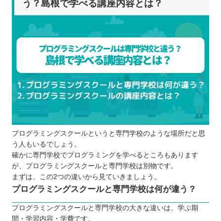
う？島根で学べる講座内容とは？
サポート体制の内容をチェックする
目的に合うプログラミングスクールを見極めること
も大切！
ゼロからプログラマー・エンジニアを目指
したい
仕事終わりの時間を有効活用してスキルア
ップしたい
できるだけ早くプログラミングの知識を身
に付けたい
プログラミングスクールというと専門学校のような場所だと思
プログラミング関連の資格を取得したい
う人もいるでしょう。
エンジニアとして副業を始めたい
確かに専門学校でプログラミングを学べるところもあります
プログラミング言語を学んで転職に役立て
が、プログラミングスクールと専門学校は別物です。
たい
まずは、この2つの違いから見ていきましょう。
プログラミングスクールと専門学校は何が違う？
【島根】社会人がプログラミングを学ぶなら目的を
定めよう！
プログラミングスクールと専門学校の大きな違いは、学ぶ期
自分の住んでるエリアでプログラミングスクールを
間・学習内容・学費です。