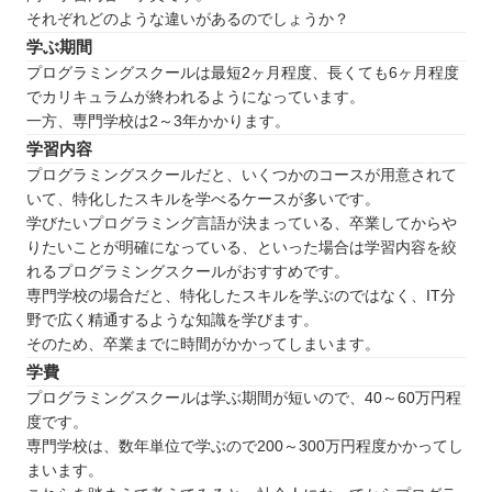
それぞれどのような違いがあるのでしょうか？
探したい⭐️
学ぶ期間
北海道 / 東北
プログラミングスクールは最短2ヶ月程度、長くても6ヶ月程度
関東
でカリキュラムが終われるようになっています。
中部
一方、専門学校は2～3年かかります。
近畿
学習内容
プログラミングスクールだと、いくつかのコースが用意されて
中国
いて、特化したスキルを学べるケースが多いです。
四国
学びたいプログラミング言語が決まっている、卒業してからや
九州 / 沖縄
りたいことが明確になっている、といった場合は学習内容を絞
れるプログラミングスクールがおすすめです。
専門学校の場合だと、特化したスキルを学ぶのではなく、IT分
野で広く精通するような知識を学びます。
そのため、卒業までに時間がかかってしまいます。
学費
プログラミングスクールは学ぶ期間が短いので、40～60万円程
度です。
専門学校は、数年単位で学ぶので200～300万円程度かかってし
まいます。