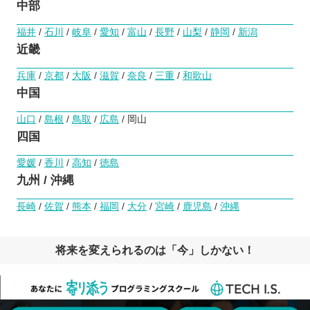
中部
福井
/
石川
/
岐阜
/
愛知
/
富山
/
長野
/
山梨
/
静岡
/
新潟
近畿
兵庫
/
京都
/
大阪
/
滋賀
/
奈良
/
三重
/
和歌山
中国
山口
/
島根
/
鳥取
/
広島
/ 岡山
四国
愛媛
/
香川
/
高知
/
徳島
九州 / 沖縄
長崎
/
佐賀
/
熊本
/
福岡
/
大分
/
宮崎
/
鹿児島
/
沖縄
将来を変えられるのは「今」しかない！