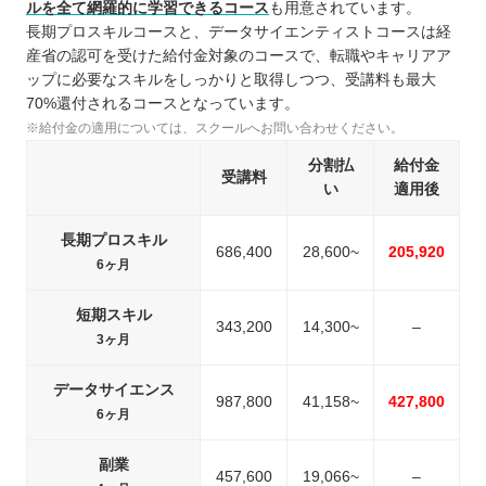
ルを全て網羅的に学習できるコース
も用意されています。
長期プロスキルコースと、データサイエンティストコースは経
産省の認可を受けた給付金対象のコースで、転職やキャリアア
ップに必要なスキルをしっかりと取得しつつ、受講料も最大
70%還付されるコースとなっています。
※給付金の適用については、スクールへお問い合わせください。
分割払
給付金
受講料
い
適用後
長期プロスキル
686,400
28,600~
205,920
6ヶ月
短期スキル
343,200
14,300~
–
3ヶ月
データサイエンス
987,800
41,158~
427,800
6ヶ月
副業
457,600
19,066~
–