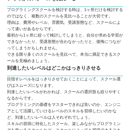
う場合がある
思ったような内容を学べない場合がある
プログラミングスクールを検討する時は、1ヶ所だけを検討する
のではなく、複数のスクールを見比べることが大切です。
スケジュールの調整ができない場合がある
理由は、費用やレベル、雰囲気、受講形態など、スクールによ
どんなプログラミング言語を学ぶのが良いのか
って違いがあるからです。
子ども向けと大人向けにプログラミングスクールに
最初から1ヶ所に絞って検討してしまうと、自分が求める学習が
できなかったり、受講形態が合わなかったりと、後悔につなが
違いはあるか
ってしまうかもしれません。
お得にプログラミングスクールに通える制度
できる限り多くのスクールを見比べて、本当に満足できるスク
専門実践教育訓練
ールを見極めましょう。
特定一般教育訓練
到達したいレベルはどこかはっきりさせる
一般教育訓練
目指すレベルをはっきりさせておくことによって、スクール選
プログラミングスクールで挫折しないために
びはスムーズになります。
【青森】大人向けのおすすめプログラミングスクー
到達したいレベルがわかれば、スクールの選択肢も絞りやすく
なるからです。
ル7選
プログラミングの基礎をマスターできれば良いのか、エンジニ
TECHI.S.（テックアイエス）
アとして活躍していけるレベルのスキルを習得したいのかな
学べる言語
ど、到達したいレベルは人それぞれでしょう。
ソフトキャンパス
スキルの習得に特化したスクール、楽しみながらプログラミン