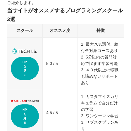
ご紹介します。
当サイトがオススメするプログラミングスクール
3選
スクール
オススメ度
特徴
1. 最大70%還付、給
付金対象コースあり
2. 5分以内の質問対
HP
5.0 / 5
応で悩まず学習可能
を
3. ４０代以上の転職
見
る
も諦めないサポート
あり
1. カスタマイズカリ
キュラムで自分だけ
の学習
HP
4.5 / 5
を
2. ワンツーマン学習
見
3. サブスクプランあ
る
り