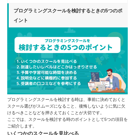
プログラミングスクールを比較するときの5つのポ
イント
プログラミングスクールを検討するときの5つのポ
受講形態は自分に合っているか
イント
通い続けることができるスケジュールにな
っているか
費用はどの程度かかるのか
しっかりとサポートしてもらえるか
カリキュラムの質は高いか
プログラミングスクールに通う5つのメリット
転職・就職に関するアドバイスをもらえる
仲間と切磋琢磨できる
仕事を前提にした知識やスキルが身に付く
プログラミングスクールを検討する時は、事前に決めておくと
相談しやすい環境が整っている
スクール選びがスムーズになること、後悔しないように気に欠
的確なステップを踏みながら学べる
けるべきことなどを押さえておくことが大切です。
プログラミングスクールに通う3つのデメリット
ここでは、スクールを検討する時のポイントとして5つの項目を
ご紹介します。
支払いが続くと金銭的に厳しくなってしま
いくつかのスクールを見比べる