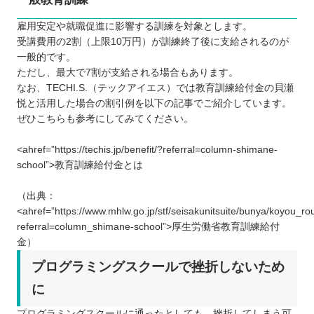
雇用安定や就職促進に影響する訓練を対象とします。
受講費用の2割（上限10万円）が訓練終了後に支給されるのが
一般的です。
ただし、最大で7割が支給される場合もあります。
なお、TECHI.S.（テックアイエス）では教育訓練給付金の貝瀬
悦と活用した場合の割引例を以下の記事でご紹介しています。
ぜひこちらも参考にしてみてください。
<ahref=”https://techis.jp/benefit/?referral=column-shimane-
school”>教育訓練給付金とは
（出典：
<ahref=”https://www.mhlw.go.jp/stf/seisakunitsuite/bunya/koyou_ro
referral=column_shimane-school”>厚生労働省教育訓練給付
金）
プログラミングスクールで挫折しないため
に
プログラミングスクールに通ったとしても、挫折してしまう可