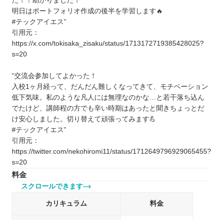
た！！助かりました！
明日はポートフォリオ作成の後半を学習します🔥
#テックアイエス”
引用元：
https://x.com/tokisaka_zisaku/status/1713172719385428025?
s=20
“交流会参加してよかった！
入校1ヶ月経って、だんだん難しくなってきて、モチベーション
低下気味。私のような凡人には無理なのかな…と若干落ち込ん
でたけど、講師程の方でも辛い時期はあったと聞きちょっとだ
け安心しました。切り替えて頑張ってみます💪
#テックアイエス”
引用元：
https://twitter.com/nekohiromi11/status/1712649796929065455?
s=20
料金
スクロールできます
カリキュラム
料金