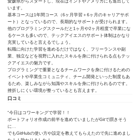
愛媛県からスタートし、現在はインドやアメリカにも進出して
います。
基本コースは1年間コース（6ヶ月学習＋6ヶ月のキャリアサポ
ート）となっているので、長期的なサポートが受けられます。
他のプログラミングスクールだと1ヶ月や2ヶ月程度で卒業にな
るケースも多いので、テックアイエスのサポート体制はかなり
充実していると言えるでしょう。
転職に向けた学習を進めるだけではなく、フリーランスや副
業、独立などを視野に入れたスキルを身に付けられる点もテッ
クアイエスの魅力です。
プログラミングで重要となるチームワークを身に付けるための
イベントや卒業生コミュニティ、チーム開発といった制度もあ
るため、楽しみながら知識やスキルを身に付けられるのです。
挫折しにくい環境が整っているとも言えます。
口コミ
“今日はコワーキングで学習！！
ポートフォリオ作成の前半を進めていましたがGitで躓きそう
に…
でもGitHubの使い方や設定を教えてもらえたので先に進めまし