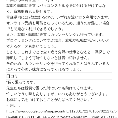
就職や転職に役立つパソコンスキルを身に付けるだけではな
く、資格取得も目指せます。
青森県内には2教室あるので、いずれか近い方を利用できます。
オンライン受講も可能となっているため、通うのが難しい場合
でも問題なく利用できるでしょう。
また、就職・転職に役立つカウンセリングも行っています。
プログラミングについて学ぶ場合、就職や転職に活かしたいと
考えるケースも多いでしょう。
しかし、これまでとは全く違う分野の仕事となると、職探しで
難航してしまう可能性もないとは言い切れません。
そのため、カウンセリングを行ってくれることは学んでいる人
にとって心強い味方になってくれるでしょう。
口コミ
“長く通ってます。
先生たちは親切で困った時はいつも助けてくれます。
忙しいそうな時もありますが、いつもありがとうございます。
お体には気をつけておしごとがんばってください。”
引用元：
https://www.google.com/maps/contrib/112331721701657021272
Q/@40.8158809,140.745722,15z/data=!4m6!1m5!8m4!1e1!2s11