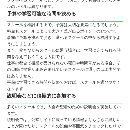
グを学べるスクールなど、スクールによっても習得できるスキ
S.K.K.情報ビジネス専門学校
ルのレベルは異なります。
デジハリ・オンラインスクール
予算や学習可能な時間を決める
SAMURAIENGINEER（侍エンジニア）
スクールを検討する上で、予算は大切な要素になるでしょう。
TechAcademy（テックアカデミー）
料金もスクールによって大きく差が出るポイントの1つです。
DMMWEBCAMP
事前に予算を決めておき、選べるスクールの中から検討するよ
【青森】子ども向けのおすすめプログラミングス
うにしましょう。
クール3選
また、働きながらスクールに通う場合は、学習に充てられる時
間を考えておくことも大切です。
プロクラ
仕事の都合で授業が受けられない曜日や時間帯がある場合、そ
QUREOプログラミング教室
の日時に授業が組み込まれているスクールに通うのは現実的で
デジタネプログラミング教室
はありません。
事前に学習できる時間を決めておけば、スクールを選びやすく
自分にあったスクールを選ぼう
なります。
説明会などに積極的に参加する
多くのスクールでは、入会希望者のための説明会を実施してい
ます。
説明会では、公式サイトに載っている情報よりもさらに詳しい
ことが聞けたり、スクールの設備や雰囲気をチェックしたりで