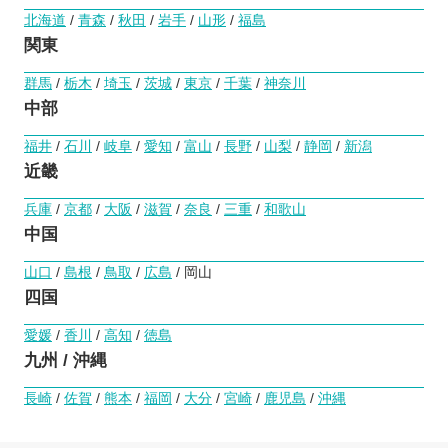
北海道
/
青森
/
秋田
/
岩手
/
山形
/
福島
関東
群馬
/
栃木
/
埼玉
/
茨城
/
東京
/
千葉
/
神奈川
中部
福井
/
石川
/
岐阜
/
愛知
/
富山
/
長野
/
山梨
/
静岡
/
新潟
近畿
兵庫
/
京都
/
大阪
/
滋賀
/
奈良
/
三重
/
和歌山
中国
山口
/
島根
/
鳥取
/
広島
/ 岡山
四国
愛媛
/
香川
/
高知
/
徳島
九州 / 沖縄
長崎
/
佐賀
/
熊本
/
福岡
/
大分
/
宮崎
/
鹿児島
/
沖縄