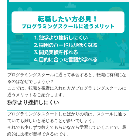
Ruby
C#・C＋＋
Swift
.NET
SQL
岩手で転職するなら合ったプログラミングスクール
を選ぼう
目的が達成できるかどうか
プログラミングスクールに通って学習すると、転職に有利にな
自分に合った授業内容か
るのはなぜでしょうか？
現役のエンジニアが講師か
ここでは、転職を視野に入れた方がプログラミングスクールに
ポートフォリオ作成が含まれているか
通うメリットをご紹介します。
転職先の分野は広いか
独学より挫折しにくい
就職サポートがあるか
プログラミングをスタートしたばかりの頃は、スクールに通っ
給付金や転職が保証されているか
ていても難しいと感じることが多いでしょう。
岩手のプログラミングスクールに通う際に気を付け
それでも少しずつ教えてもらいながら学習していくことで、最
終的に技術が習得できるのです。
たいことは？