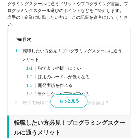
グラミングスクールに通うメリットやプログラミング言語、プ
ログラミングスクール選びのポイントなどをご紹介します。
岩手のIT企業に転職したい方は、この記事を参考にしてくださ
い。
目次
転職したい方必見！プログラミングスクールに通う
メリット
独学より挫折しにくい
採用のハードルが低くなる
開発実績を作れる
目的に合った言語が学べる
もっと見る
岩手で転職に有利なプログラミング言語は？
Java
JavaScript
転職したい方必見！プログラミングスクー
Python
ルに通うメリット
PHP