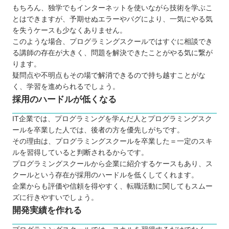
もちろん、独学でもインターネットを使いながら技術を学ぶこ
カリキュラムの充実さを確認する
とはできますが、予期せぬエラーやバグにより、一気にやる気
目標を決めてからスクールを選ぶ
を失うケースも少なくありません。
卒業生の口コミや評判をチェックする
このような場合、プログラミングスクールではすぐに相談でき
る講師の存在が大きく、問題を解決できたことがやる気に繋が
岩手のプログラミングスクールで習得してから転職
ります。
しよう
疑問点や不明点もその場で解消できるので持ち越すことがな
自分の住んでるエリアでプログラミングスクールを
く、学習を進められるでしょう。
探したい⭐️
採用のハードルが低くなる
北海道 / 東北
IT企業では、プログラミングを学んだ人とプログラミングスク
関東
ールを卒業した人では、後者の方を優先しがちです。
中部
その理由は、プログラミングスクールを卒業した＝一定のスキ
ルを習得していると判断されるからです。
近畿
プログラミングスクールから企業に紹介するケースもあり、ス
中国
クールという存在が採用のハードルを低くしてくれます。
四国
企業からも評価や信頼を得やすく、転職活動に関してもスムー
ズに行きやすいでしょう。
九州 / 沖縄
開発実績を作れる