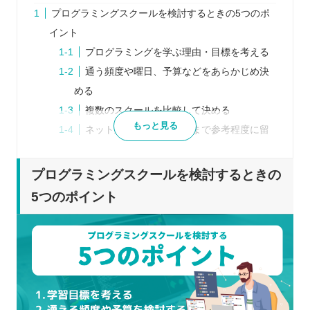
プログラミングスクールを検討するときの5つのポ
イント
プログラミングを学ぶ理由・目標を考える
通う頻度や曜日、予算などをあらかじめ決
める
複数のスクールを比較して決める
もっと見る
ネット上の口コミはあくまで参考程度に留
める
体験レッスンを行っていれば参加する
プログラミングスクールを検討するときの
プログラミングスクールを比較するときの5つのポ
5つのポイント
イント
各スクール独自の受講形式
カリキュラム・コースの内容
受講に関するフォロー・サポート
通える曜日・時間帯
料金