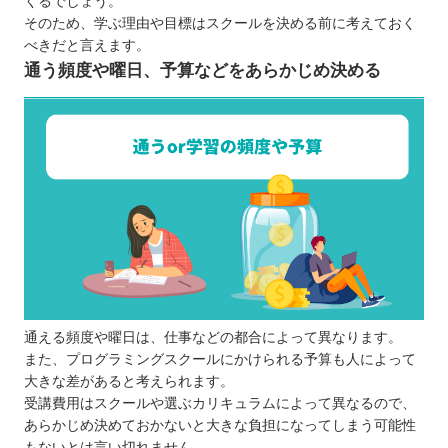
くるでしょう。
【福岡】大人向けのおすすめプログラミングスクー
そのため、学ぶ理由や目標はスクールを決める前に考えておく
べきだと言えます。
ル10選
通う頻度や曜日、予算などをあらかじめ決める
TECH I.S.（テックアイエス）
G’s ACADEMY
Winスクール
KENスクール
0円スクール
haruプログラミング教室
DMM WEBCAMP
Tech Academy（テックアカデミー）
SAMURAI ENGINEER（サムライエンジニ
ア）
通える頻度や曜日は、仕事などの都合によって異なります。
Code Camp（コードキャンプ）
また、プログラミングスクールにかけられる予算も人によって
大きな差があると考えられます。
【福岡】子ども向けのおすすめプログラミングス
受講費用はスクールや選ぶカリキュラムによって異なるので、
クール4選
あらかじめ決めておかないと大きな負担になってしまう可能性
Akky先生のキッズプログラミング教室
もないとは言い切れません。