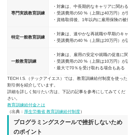
・対象は、中長期的なキャリアに関わる教
専門実践教育訓練
・受講費用の50 %（上限は40万円）が受
・資格取得後、1年以内に雇用保険の被保険
・対象は、速やかな再就職や早期のキャリ
特定一般教育訓練
・受講費用の40 %（上限は20万円）が訓
・対象は、雇用の安定や就職の促進に関わ
一般教育訓練
・受講費用の20 %（上限は10万円）が訓
・最大で70％を受け取れる場合もある
TECH I.S.（テックアイエス）では、教育訓練給付制度を使った
割引例を紹介しています。
詳細を詳しく知りたい方は、下記の記事を参考にしてみてくだ
さい。
教育訓練給付金とは
（出典：
厚生労働省 教育訓練給付制度
）
プログラミングスクールで挫折しないため
のポイント