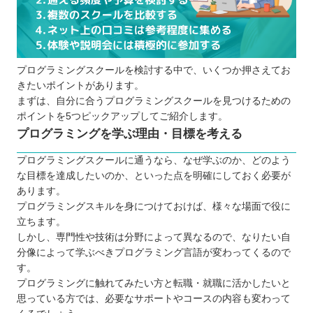
プログラミングスクールに通う5つのメリット
仕事にも役立つ専門的な知識が身に付く
講師と他の学生と交流する機会もある
プログラミングスクールを検討する中で、いくつか押さえてお
キャリアサポートをしてくれる場合もある
きたいポイントがあります。
独学よりも短期間で集中して学べる
まずは、自分に合うプログラミングスクールを見つけるための
モチベーションを維持しやすい
ポイントを5つピックアップしてご紹介します。
プログラミングスクールに通う3つのデメリット
プログラミングを学ぶ理由・目標を考える
費用の負担が大きい
プログラミングスクールに通うなら、なぜ学ぶのか、どのよう
仕事との両立が難しい場合もある
な目標を達成したいのか、といった点を明確にしておく必要が
結果が保証されているわけではない
あります。
プログラミングスキルを身につけておけば、様々な場面で役に
どんなプログラミング言語を学ぶと良いのか
立ちます。
大人向け・子ども向けプログラミングスクールの違
しかし、専門性や技術は分野によって異なるので、なりたい自
い
分像によって学ぶべきプログラミング言語が変わってくるので
お得にプログラミングスクールに通える制度
す。
プログラミングに触れてみたい方と転職・就職に活かしたいと
プログラミングスクールで挫折しないためのポイン
思っている方では、必要なサポートやコースの内容も変わって
ト