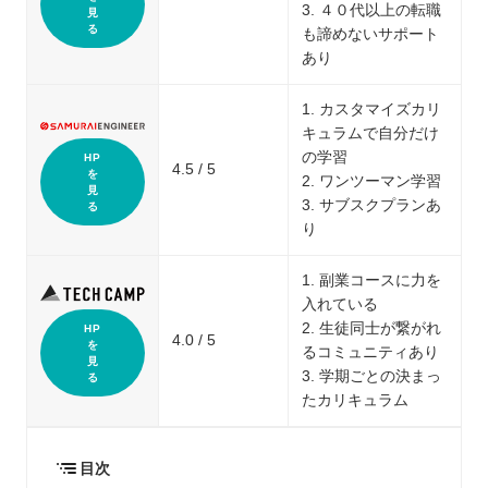
3. ４０代以上の転職
見
る
も諦めないサポート
あり
1. カスタマイズカリ
キュラムで自分だけ
の学習
HP
4.5 / 5
を
2. ワンツーマン学習
見
3. サブスクプランあ
る
り
1. 副業コースに力を
入れている
2. 生徒同士が繋がれ
HP
4.0 / 5
を
るコミュニティあり
見
3. 学期ごとの決まっ
る
たカリキュラム
目次