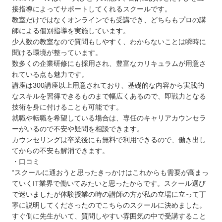
接指導によってサポートしてくれるスクールです。
教室だけではなくオンラインでも受講でき、どちらもプロの講
師による個別指導を実施しています。
少人数の教室なので質問もしやすく、わからないことは瞬時に
聞ける環境が整っています。
数多くの企業研修にも採用され、豊富なカリキュラムが用意さ
れている点も魅力です。
講座は300講座以上用意されており、基礎的な内容から実践的
なスキルを習得できるものまで幅広くあるので、即戦力となる
技術を身に付けることも可能です。
就職や転職を希望している場合は、専任のキャリアカウンセラ
ーがいるので不安や疑問を相談できます。
カウンセリングは卒業後にも無料で利用できるので、働き出し
てからの不安も解消できます。
・口コミ
“スクールに通おうと思ったきっかけはこれからも需要が高まっ
ていくIT業界で働いてみたいと思ったからです。スクール選び
で迷いましたが体験授業の時の講師の方が私の立場に立って丁
寧に説明してくださったのでこちらのスクールに決めました。
すぐ側に先生がいて、質問しやすい雰囲気の中で受講すること