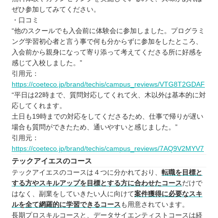
ぜひ参加してみてください。
子ども向けと大人向けにプログラミングスクールに
・口コミ
違いはあるか
“他のスクールでも入会前に体験会に参加しました。プログラミ
お得にプログラミングスクールに通える制度
ング学習初心者と言う事で何も分からずに参加をしたところ、
入会前から親身になって寄り添って考えてくださる所に好感を
プログラミングスクールで挫折しないために
感じて入校しました。”
【群馬】子ども向けのおすすめプログラミングス
引用元：
クール3選
https://coeteco.jp/brand/techis/campus_reviews/VTG8T2GDAF
PCアルターナ ロボット教室
“平日は22時まで、質問対応してくれて火、木以外は基本的に対
応してくれます。
アーテック自考力キッズ
土日も19時までの対応をしてくださるため、仕事で帰りが遅い
スタープログラミングスクール
場合も質問ができたため、通いやすいと感じました。”
自分にあったスクールを選ぼう
引用元：
自分の住んでるエリアでプログラミングスクール
https://coeteco.jp/brand/techis/campus_reviews/7AQ9V2MYV7
テックアイエスのコース
を探したい⭐️
テックアイエスのコースは４つに分かれており、
転職を目標と
北海道 / 東北
する方やスキルアップを目標とする方に合わせたコース
だけで
関東
はなく、副業をしていきたい人に向けて
案件獲得に必要なスキ
中部
ルを全て網羅的に学習できるコース
も用意されています。
長期プロスキルコースと、データサイエンティストコースは経
近畿