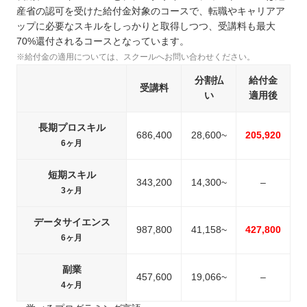
産省の認可を受けた給付金対象のコースで、転職やキャリアア
中国
ップに必要なスキルをしっかりと取得しつつ、受講料も最大
四国
70%還付されるコースとなっています。
九州 / 沖縄
※給付金の適用については、スクールへお問い合わせください。
分割払
給付金
受講料
い
適用後
長期プロスキル
686,400
28,600~
205,920
6ヶ月
短期スキル
343,200
14,300~
–
3ヶ月
データサイエンス
987,800
41,158~
427,800
6ヶ月
副業
457,600
19,066~
–
4ヶ月