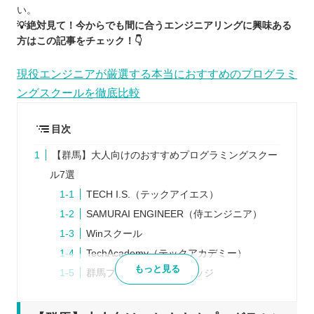
い。
💡絶対見て！今からでも間に合うエンジニアリングに興味ある
方はこの記事をチェック！👇
現役エンジニアが厳選する本当におすすめのプログラミ
ングスクールを徹底比較
目次
【群馬】大人向けのおすすめプログラミングスクー
ル7選
TECH I.S.（テックアイエス）
SAMURAI ENGINEER（侍エンジニア）
Winスクール
TechAcademy（テックアカデミー）
もっと見る
群馬プログラミングカレッジ
techgym（テックジム）
CodeCamp（コードキャンプ）