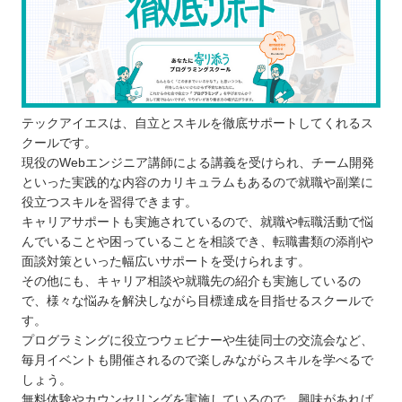
いるか
口コミや評判はどうか
プログラミングスクールに通う5つのメリット
仕事で必要なスキルを身に付けられる
仲間と学ぶことでモチベーションを維持で
テックアイエスは、自立とスキルを徹底サポートしてくれるス
クールです。
きる
現役のWebエンジニア講師による講義を受けられ、チーム開発
わからないことがあったらすぐに質問でき
といった実践的な内容のカリキュラムもあるので就職や副業に
る
役立つスキルを習得できます。
キャリアサポートも実施されているので、就職や転職活動で悩
転職や就職に向けたサポートがある
んでいることや困っていることを相談でき、転職書類の添削や
学ぶ習慣が身に付く
面談対策といった幅広いサポートを受けられます。
プログラミングスクールに通う3つのデメリット
その他にも、キャリア相談や就職先の紹介も実施しているの
コースごとに学べる言語が決められている
で、様々な悩みを解決しながら目標達成を目指せるスクールで
す。
卒業しても就職や転職先が必ず決まるわけ
プログラミングに役立つウェビナーや生徒同士の交流会など、
ではない
毎月イベントも開催されるので楽しみながらスキルを学べるで
独学よりもコストがかかってしまう
しょう。
どんなプログラミング言語を学ぶのが良いのか
無料体験やカウンセリングを実施しているので、興味があれば