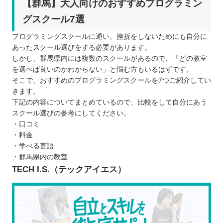
【群馬】大人向けのおすすめプログラミン
プログラミングスクールを検討するときの5つのポ
グスクール7選
イント
プログラミングスクールに通い、挫折をしないためにも自分に
なぜ学習するのか目的を明確にする
あったスクール選びをする必要があります。
学ぶために確保できる予算や時間を明確に
しかし、群馬県内には複数のスクールがあるので、「どの教室
する
を選べば良いのかわからない」と悩む方もいるはずです。
そこで、おすすめのプログラミングスクールを7つご紹介してい
通学とオンラインのどちらが自分にあって
きます。
いるか見極める
下記の内容についてまとめているので、比較をして自分にあう
無料カウンセリングで気になる点を質問す
スクール選びの参考にしてください。
る
・口コミ
・料金
学びたい言語のレッスンがあるか確認する
・学べる言語
プログラミングスクールを比較するときの5つのポ
・群馬県内の教室
イント
TECH I.S.（テックアイエス）
料金形態はどのようになっているか
学習に要する期間はどのくらいか
どのような授業形式か
カリキュラムの内容はどのくらい充実して