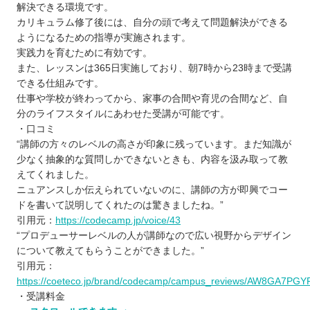
解決できる環境です。
カリキュラム修了後には、自分の頭で考えて問題解決ができる
ようになるための指導が実施されます。
実践力を育むために有効です。
また、レッスンは365日実施しており、朝7時から23時まで受講
できる仕組みです。
仕事や学校が終わってから、家事の合間や育児の合間など、自
分のライフスタイルにあわせた受講が可能です。
・口コミ
“講師の方々のレベルの高さが印象に残っています。まだ知識が
少なく抽象的な質問しかできないときも、内容を汲み取って教
えてくれました。
ニュアンスしか伝えられていないのに、講師の方が即興でコー
ドを書いて説明してくれたのは驚きましたね。”
引用元：
https://codecamp.jp/voice/43
“プロデューサーレベルの人が講師なので広い視野からデザイン
について教えてもらうことができました。”
引用元：
https://coeteco.jp/brand/codecamp/campus_reviews/AW8GA7PGY
・受講料金