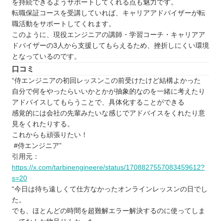
を持続できるようサポートしてくれる点も魅力です。
転職保証コースを受講していれば、キャリアアドバイザーが転
職活動をサポートしてくれます。
このように、現役エンジニアの講師・学習コーチ・キャリアア
ドバイザーの3人から支援してもらえるため、挫折しにくい環境
となっているのです。
口コミ
“侍エンジニアの初回レッスンこの前受けたけど結構よかった
自分で何をやったらいいかとかが抽象的なのを一緒に考えたり
アドバイスしてもらうことで、具体化することができる
感覚的には会社の先輩みたいな感じでアドバイスをくれたり意
見をくれたりする。
これからも頑張りたい！
#侍エンジニア”
引用元：
https://x.com/tarbinengineere/status/1708827557083459612?
s=20
“今日は待ち遠しくて仕方なかったオンラインレッスンの日でし
た。
でも、ほとんどの時間を超難解エラー解決するのに使ってしま