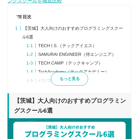
ングスクールを徹底比較
目次
【茨城】大人向けのおすすめプログラミングスクー
ル6選
TECH I.S.（テックアイエス）
SAMURAI ENGINEER（侍エンジニア）
TECH CAMP（テックキャンプ）
TechAcademy（テックアカデミー）
もっと見る
パソコンスクールISA
Winスクール
プログラミングスクールを検討するときの5つのポ
【茨城】大人向けのおすすめプログラミン
イント
グスクール6選
学ぶ目的をはっきりさせる
最初から1つのスクールに絞らない
説明会などに参加して講師から話を聞く