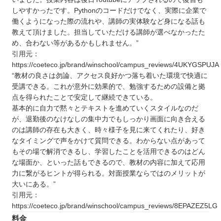
しやすかったです。Pythonのコードだけでなく、実際に企業で
働くようになった際の流れや、講師の実体験など身になる話も
教えて頂けました。担当していただける講師が選べなかったた
め、合わない等があるかもしれません。”
引用元：
https://coeteco.jp/brand/winschool/campus_reviews/4UKYGSPUJA
“教材の良さは勿論、アクセス良好かつ落ち着いた環境で快適に
受講できる。これが意外に効果的で、勉強するための設備と拠
点を得られたことで安定して継続できている。
基本的に自力で黙々とテキストを進めていくスタイルなのだ
が、退勤後のなけなしの集中力でもしっかり画面に向き合える
のは講師の存在も大きく、時々様子を見に来てくれたり、好き
なタイミングで声をかけて質問できる。わからない点があって
もその場で解消できるし、学習したことを活用できるのはどん
な場面か、といった話もできるので、教材の内容に加えて応用
力に繋がるヒントが得られる。対面授業ならではのメリットが
大いにある。”
引用元：
https://coeteco.jp/brand/winschool/campus_reviews/8EPAZEZ5LG
料金