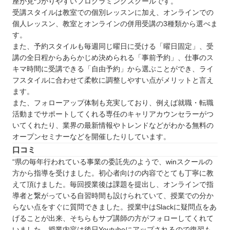
座が見つかりやすいプログラミングスクールです。
受講スタイルは教室での個別レッスンに加え、オンラインでの
個人レッスン、教室とオンラインの併用受講の3種類から選べま
す。
また、予約スタイルも毎週同じ曜日に受ける「曜日固定」、受
講の全日程からあらかじめ決められる「事前予約」、仕事のス
キマ時間に受講できる「自由予約」から選ぶことができ、ライ
フスタイルに合わせて柔軟に調整しやすい点がメリットと言え
ます。
また、フォローアップ体制も充実しており、例えば就職・転職
活動までサポートしてくれる専任のキャリアカウンセラーがつ
いてくれたり、業界の最新情報やトレンドなどがわかる無料の
オープンセミナーなどを開催したりしています。
口コミ
“県の毎年行われている事業の委託先のようで、winスクールの
方から指導を受けました。初心者向けの内容でとても丁寧に教
えて頂けました。毎回授業後は課題を提出し、オンラインで指
導者と繋がっている自習時間も設けられていて、授業での分か
らない点をすぐに質問できました。授業中はSlackに疑問点をあ
げることが出来、そちらもサブ講師の方がフォローしてくれて
いました。授業内容は後日Youtubeにアップされるので復習も