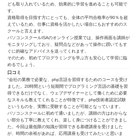
ども取り入れているため、効果的に学習を進めることも可能で
す。
資格取得を目指す方にとっても、全体の平均合格率が90％を超
えているため、仕事に資格を活かしたい場合にもおすすめのス
クールと言えます。
パソコンスクールISAのオンライン授業では、操作画面を講師が
モニタリングしており、疑問点などがあって操作に躓いてもす
ぐに的確なアドバイスを送ってくれます。
そのため、初めてプログラミングを学ぶ方も安心して学習に臨
めるでしょう。
口コミ
“会社の業務で必要な、php言語を習得するためのコースを受け
ました。20時間という短期間でプログラミング言語の基礎を習
得できるだけでなく、ウェブデザイナーとして働くために必要
なスキルも教えてくれることが特徴です。php技術者認定試験
というものを、実際に受験することが可能となっています。
パソコンスクールに初めて通いましたが、講師の方はわからな
い部分も丁寧に教えてくれ、楽しく身につけることができまし
た。今回は最低限の知識が習得できる基礎講座を受けました
が、時間の余裕があれば、応用講座も受けてみたいと思いま