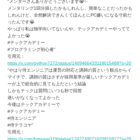
“メンターさんありがとうございます😭✨
メンタリング1回分損したかもしれんし、簡単なことだったかも
しれんけど、全然解決できんくてほんとにPC嫌いになる寸前だ
ったんです😭
やっぱり私は独学向いてないんや。テックアカデミーやってて
よかった😭
#テックアカデミー
#プログラミング初心者”
引用元：
https://x.com/python7272/status/1409466433118015488?s=20
“やはり侍エンジニアは運営の対応と講師の質という観点からイ
マイチで、講師の質はさすが採用基準が厳しいテックアカデミ
ーが上で総合的に見ても上だという結論
しかもテックは質問にいつも秒で回答
迷いがなくなってよかった
今後はテックアカデミーで
#テックアカデミー
#侍エンジニア
#侍テラコヤ”
引用元：
https://x.com/hmiujoe319/status/1707230071633915917?s=20