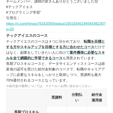
チームメンバー、講師の皆さんありがとうございました😊
#テックアイエス
#プログラミング学習”
引用元：
https://x.com/hirooo76162093/status/1501554519456436230?
s=20
テックアイエスのコース
テックアイエスのコースは４つに分かれており、
転職を目標と
する方やスキルアップを目標とする方に合わせたコース
だけで
はなく、副業をしていきたい人に向けて
案件獲得に必要なスキ
ルを全て網羅的に学習できるコース
も用意されています。
長期プロスキルコースと、データサイエンティストコースは経
産省の認可を受けた給付金対象のコースで、転職やキャリアア
ップに必要なスキルをしっかりと取得しつつ、受講料も最大
70%還付されるコースとなっています。
※給付金の適用については、スクールへお問い合わせください。
分割払
給付金
受講料
い
適用後
長期プロスキル