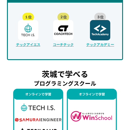
１位
２位
３位
テックアイエス
コーチテック
テックアカデミー