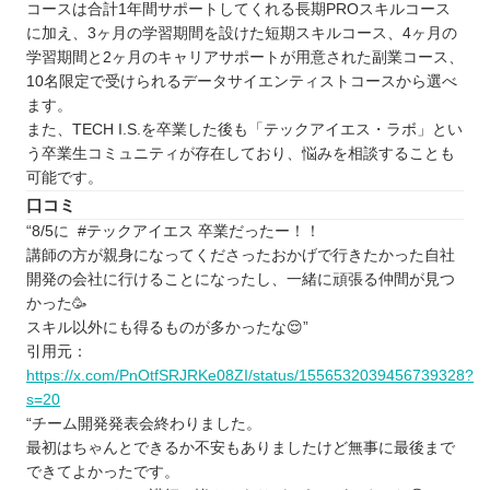
トライ式プログラミング教室
コースは合計1年間サポートしてくれる長期PROスキルコース
に加え、3ヶ月の学習期間を設けた短期スキルコース、4ヶ月の
茨城で自分に合ったプログラミングスクールを見
学習期間と2ヶ月のキャリアサポートが用意された副業コース、
つけよう
10名限定で受けられるデータサイエンティストコースから選べ
自分の住んでるエリアでプログラミングスクール
ます。
を探したい⭐️
また、TECH I.S.を卒業した後も「テックアイエス・ラボ」とい
う卒業生コミュニティが存在しており、悩みを相談することも
北海道 / 東北
可能です。
関東
口コミ
中部
“8/5に #テックアイエス 卒業だったー！！
近畿
講師の方が親身になってくださったおかげで行きたかった自社
開発の会社に行けることになったし、一緒に頑張る仲間が見つ
中国
かった🥳
四国
スキル以外にも得るものが多かったな😌”
九州 / 沖縄
引用元：
https://x.com/PnOtfSRJRKe08ZI/status/1556532039456739328?
s=20
“チーム開発発表会終わりました。
最初はちゃんとできるか不安もありましたけど無事に最後まで
できてよかったです。