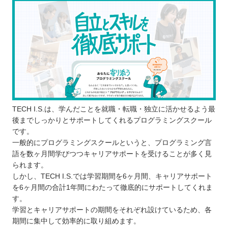
転職・就職のアドバイスをもらえる
プログラミングスクールに通う3つのデメリット
コストはスクールの方がかかる
柔軟にスケジュールを調整できない場合が
ある
思っていた内容を学べない場合がある
どんなプログラミング言語を学ぶのが良いのか
子ども向けと大人向けにプログラミングスクールに
TECH I.S.は、学んだことを就職・転職・独立に活かせるよう最
違いはあるか
後までしっかりとサポートしてくれるプログラミングスクール
お得にプログラミングスクールに通える制度
です。
一般的にプログラミングスクールというと、プログラミング言
プログラミングスクールで挫折しないために
語を数ヶ月間学びつつキャリアサポートを受けることが多く見
【茨城】子ども向けのおすすめプログラミングス
られます。
クール4選
しかし、TECH I.S.では学習期間を6ヶ月間、キャリアサポート
を6ヶ月間の合計1年間にわたって徹底的にサポートしてくれま
Pocket
す。
アーテック自考力キッズ
学習とキャリアサポートの期間をそれぞれ設けているため、各
スタープログラミングスクール
期間に集中して効率的に取り組めます。