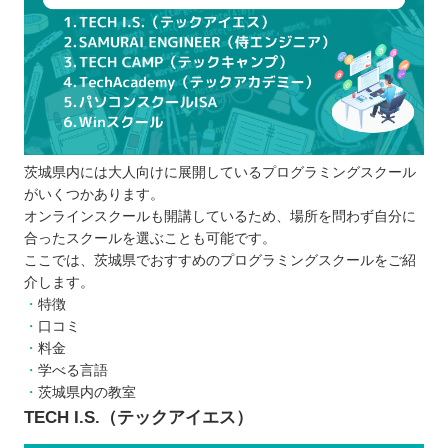
口コミや体験談などリアルな声を参考にす
る
通える時間や料金を決める
プログラミングスクールを比較するときの5つのポ
イント
スケジュール
茨城県内には大人向けに展開しているプログラミングスクール
受講形式
がいくつかあります。
受講料
オンラインスクールも開講しているため、場所を問わず自分に
カリキュラム
合ったスクールを選ぶことも可能です。
サポート体制
ここでは、茨城県でおすすめのプログラミングスクールをご紹
介します。
プログラミングスクールに通う5つのメリット
特徴
孤独感を感じることがなく、モチベーショ
口コミ
ンを維持できる
料金
仲間や講師にすぐ相談できる
学べる言語
茨城県内の教室
実務に役立つスキルを学べる
TECH I.S.（テックアイエス）
効率的に学習できる