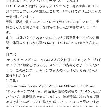
てくれるキャリアアドバイザーがついてくれます。
TECH CAMPが提供する教育プログラムは、有名企業のITエン
ジニアにヒアリングを重ねたことで、1年かけて作り上げたもの
を採用しています。
実際に現場で働くエンジニアの声で作られていることから、実
務とほとんど同じスキルを習得できる点は大きなメリットで
す。
また、自身のライフスタイルに合わせて短期集中スタイルと夜
間・休日スタイルから選べるのもTECH CAMPの特徴と言えま
す。
口コミ
“テックキャンプさん、うちは３人程入社頂いてるけど良い方ば
かりでいい印象を持ってる。スクールの内容とかよく知らない
けど、この縁はテックキャンプさんのおかげだからありがたい
気持ちしかない”
引用元：
https://x.com/_siyotaro/status/1350443586546896900?s=20
“テックキャンプ44日目。商品購入機能の実装でLGTMをいただ
いたので、最終課題を提出しました。挙動確認が終わるまで気
は抜けませんが、ひと山越えた感じです。ちょっと早いですが