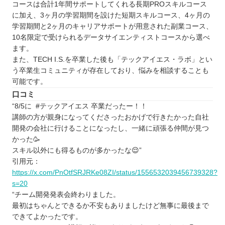
トライ式プログラミング教室
コースは合計1年間サポートしてくれる長期PROスキルコース
に加え、3ヶ月の学習期間を設けた短期スキルコース、4ヶ月の
茨城で自分に合ったプログラミングスクールを見
学習期間と2ヶ月のキャリアサポートが用意された副業コース、
つけよう
10名限定で受けられるデータサイエンティストコースから選べ
自分の住んでるエリアでプログラミングスクール
ます。
を探したい⭐️
また、TECH I.S.を卒業した後も「テックアイエス・ラボ」とい
う卒業生コミュニティが存在しており、悩みを相談することも
北海道 / 東北
可能です。
関東
口コミ
中部
“8/5に #テックアイエス 卒業だったー！！
近畿
講師の方が親身になってくださったおかげで行きたかった自社
開発の会社に行けることになったし、一緒に頑張る仲間が見つ
中国
かった🥳
四国
スキル以外にも得るものが多かったな😌”
九州 / 沖縄
引用元：
https://x.com/PnOtfSRJRKe08ZI/status/1556532039456739328?
s=20
“チーム開発発表会終わりました。
最初はちゃんとできるか不安もありましたけど無事に最後まで
できてよかったです。