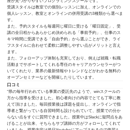
座が見つかりやすいプログラミングスクールです。
受講スタイルは教室での個別レッスンに加え、オンラインでの
個人レッスン、教室とオンラインの併用受講の3種類から選べま
す。
また、予約スタイルも毎週同じ曜日に受ける「曜日固定」、受
講の全日程からあらかじめ決められる「事前予約」、仕事のス
キマ時間に受講できる「自由予約」から選ぶことができ、ライ
フスタイルに合わせて柔軟に調整しやすい点がメリットと言え
ます。
また、フォローアップ体制も充実しており、例えば就職・転職
活動までサポートしてくれる専任のキャリアカウンセラーがつ
いてくれたり、業界の最新情報やトレンドなどがわかる無料の
オープンセミナーなどを開催したりしています。
口コミ
“県の毎年行われている事業の委託先のようで、winスクールの
方から指導を受けました。初心者向けの内容でとても丁寧に教
えて頂けました。毎回授業後は課題を提出し、オンラインで指
導者と繋がっている自習時間も設けられていて、授業での分か
らない点をすぐに質問できました。授業中はSlackに疑問点をあ
げることが出来、そちらもサブ講師の方がフォローしてくれて
いました。授業内容は後日Youtubeにアップされるので復習も