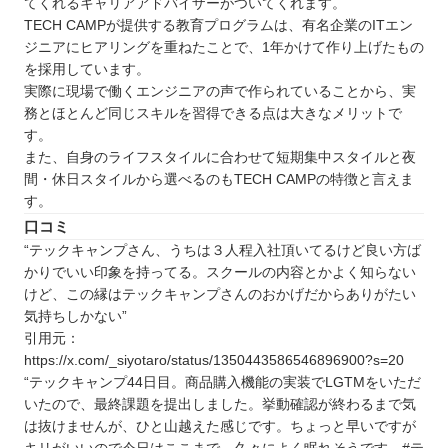
てくれるキャリアアドバイザーがついてくれます。
TECH CAMPが提供する教育プログラムは、有名企業のITエン
ジニアにヒアリングを重ねたことで、1年かけて作り上げたもの
を採用しています。
実際に現場で働くエンジニアの声で作られていることから、実
務とほとんど同じスキルを習得できる点は大きなメリットで
す。
また、自身のライフスタイルに合わせて短期集中スタイルと夜
間・休日スタイルから選べるのもTECH CAMPの特徴と言えま
す。
口コミ
“テックキャンプさん、うちは３人程入社頂いてるけど良い方ば
かりでいい印象を持ってる。スクールの内容とかよく知らない
けど、この縁はテックキャンプさんのおかげだからありがたい
気持ちしかない”
引用元：
https://x.com/_siyotaro/status/1350443586546896900?s=20
“テックキャンプ44日目。商品購入機能の実装でLGTMをいただ
いたので、最終課題を提出しました。挙動確認が終わるまで気
は抜けませんが、ひと山越えた感じです。ちょっと早いですが