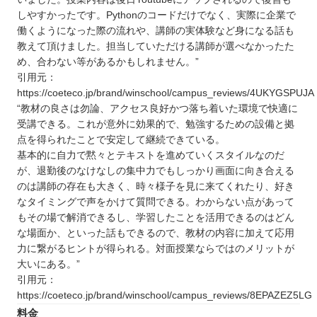
しやすかったです。Pythonのコードだけでなく、実際に企業で
働くようになった際の流れや、講師の実体験など身になる話も
教えて頂けました。担当していただける講師が選べなかったた
め、合わない等があるかもしれません。”
引用元：
https://coeteco.jp/brand/winschool/campus_reviews/4UKYGSPUJA
“教材の良さは勿論、アクセス良好かつ落ち着いた環境で快適に
受講できる。これが意外に効果的で、勉強するための設備と拠
点を得られたことで安定して継続できている。
基本的に自力で黙々とテキストを進めていくスタイルなのだ
が、退勤後のなけなしの集中力でもしっかり画面に向き合える
のは講師の存在も大きく、時々様子を見に来てくれたり、好き
なタイミングで声をかけて質問できる。わからない点があって
もその場で解消できるし、学習したことを活用できるのはどん
な場面か、といった話もできるので、教材の内容に加えて応用
力に繋がるヒントが得られる。対面授業ならではのメリットが
大いにある。”
引用元：
https://coeteco.jp/brand/winschool/campus_reviews/8EPAZEZ5LG
料金