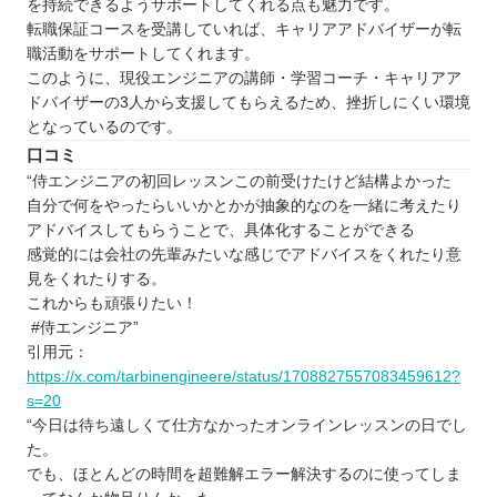
を持続できるようサポートしてくれる点も魅力です。
転職保証コースを受講していれば、キャリアアドバイザーが転
職活動をサポートしてくれます。
このように、現役エンジニアの講師・学習コーチ・キャリアア
ドバイザーの3人から支援してもらえるため、挫折しにくい環境
となっているのです。
口コミ
“侍エンジニアの初回レッスンこの前受けたけど結構よかった
自分で何をやったらいいかとかが抽象的なのを一緒に考えたり
アドバイスしてもらうことで、具体化することができる
感覚的には会社の先輩みたいな感じでアドバイスをくれたり意
見をくれたりする。
これからも頑張りたい！
#侍エンジニア”
引用元：
https://x.com/tarbinengineere/status/1708827557083459612?
s=20
“今日は待ち遠しくて仕方なかったオンラインレッスンの日でし
た。
でも、ほとんどの時間を超難解エラー解決するのに使ってしま