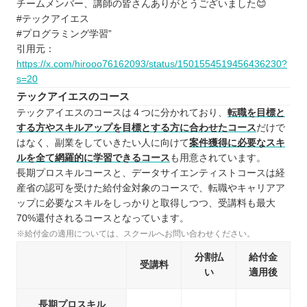
チームメンバー、講師の皆さんありがとうございました😊
#テックアイエス
#プログラミング学習”
引用元：
https://x.com/hirooo76162093/status/1501554519456436230?
s=20
テックアイエスのコース
テックアイエスのコースは４つに分かれており、
転職を目標と
する方やスキルアップを目標とする方に合わせたコース
だけで
はなく、副業をしていきたい人に向けて
案件獲得に必要なスキ
ルを全て網羅的に学習できるコース
も用意されています。
長期プロスキルコースと、データサイエンティストコースは経
産省の認可を受けた給付金対象のコースで、転職やキャリアア
ップに必要なスキルをしっかりと取得しつつ、受講料も最大
70%還付されるコースとなっています。
※給付金の適用については、スクールへお問い合わせください。
分割払
給付金
受講料
い
適用後
長期プロスキル