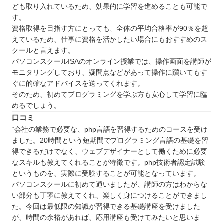
ども取り入れているため、効果的に学習を進めることも可能で
す。
資格取得を目指す方にとっても、全体の平均合格率が90％を超
えているため、仕事に資格を活かしたい場合にもおすすめのス
クールと言えます。
パソコンスクールISAのオンライン授業では、操作画面を講師が
モニタリングしており、疑問点などがあって操作に躓いてもす
ぐに的確なアドバイスを送ってくれます。
そのため、初めてプログラミングを学ぶ方も安心して学習に臨
めるでしょう。
口コミ
“会社の業務で必要な、php言語を習得するためのコースを受け
ました。20時間という短期間でプログラミング言語の基礎を習
得できるだけでなく、ウェブデザイナーとして働くために必要
なスキルも教えてくれることが特徴です。php技術者認定試験
というものを、実際に受験することが可能となっています。
パソコンスクールに初めて通いましたが、講師の方はわからな
い部分も丁寧に教えてくれ、楽しく身につけることができまし
た。今回は最低限の知識が習得できる基礎講座を受けました
が、時間の余裕があれば、応用講座も受けてみたいと思いま