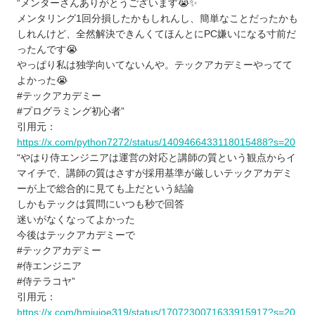
“メンターさんありがとうございます😭✨
メンタリング1回分損したかもしれんし、簡単なことだったかも
しれんけど、全然解決できんくてほんとにPC嫌いになる寸前だ
ったんです😭
やっぱり私は独学向いてないんや。テックアカデミーやってて
よかった😭
#テックアカデミー
#プログラミング初心者”
引用元：
https://x.com/python7272/status/1409466433118015488?s=20
“やはり侍エンジニアは運営の対応と講師の質という観点からイ
マイチで、講師の質はさすが採用基準が厳しいテックアカデミ
ーが上で総合的に見ても上だという結論
しかもテックは質問にいつも秒で回答
迷いがなくなってよかった
今後はテックアカデミーで
#テックアカデミー
#侍エンジニア
#侍テラコヤ”
引用元：
https://x.com/hmiujoe319/status/1707230071633915917?s=20