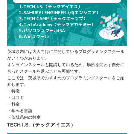
口コミや体験談などリアルな声を参考にす
る
通える時間や料金を決める
プログラミングスクールを比較するときの5つのポ
イント
スケジュール
茨城県内には大人向けに展開しているプログラミングスクール
受講形式
がいくつかあります。
受講料
オンラインスクールも開講しているため、場所を問わず自分に
カリキュラム
合ったスクールを選ぶことも可能です。
サポート体制
ここでは、茨城県でおすすめのプログラミングスクールをご紹
介します。
プログラミングスクールに通う5つのメリット
特徴
孤独感を感じることがなく、モチベーショ
口コミ
ンを維持できる
料金
仲間や講師にすぐ相談できる
学べる言語
茨城県内の教室
実務に役立つスキルを学べる
TECH I.S.（テックアイエス）
効率的に学習できる