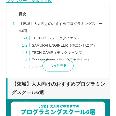
ングスクールを徹底比較
目次
【茨城】大人向けのおすすめプログラミングスクー
ル6選
TECH I.S.（テックアイエス）
SAMURAI ENGINEER（侍エンジニア）
TECH CAMP（テックキャンプ）
TechAcademy（テックアカデミー）
もっと見る
パソコンスクールISA
Winスクール
プログラミングスクールを検討するときの5つのポ
【茨城】大人向けのおすすめプログラミン
イント
グスクール6選
学ぶ目的をはっきりさせる
最初から1つのスクールに絞らない
説明会などに参加して講師から話を聞く