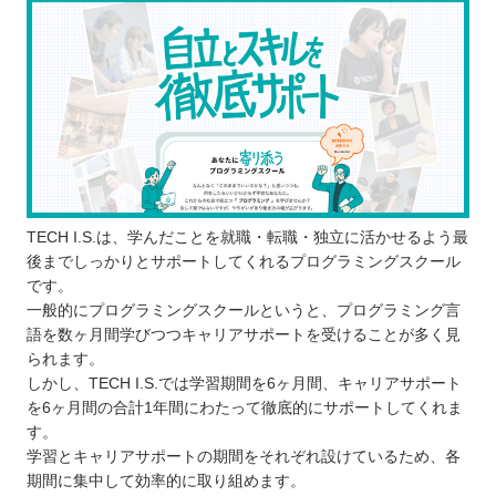
転職・就職のアドバイスをもらえる
プログラミングスクールに通う3つのデメリット
コストはスクールの方がかかる
柔軟にスケジュールを調整できない場合が
ある
思っていた内容を学べない場合がある
どんなプログラミング言語を学ぶのが良いのか
子ども向けと大人向けにプログラミングスクールに
TECH I.S.は、学んだことを就職・転職・独立に活かせるよう最
違いはあるか
後までしっかりとサポートしてくれるプログラミングスクール
お得にプログラミングスクールに通える制度
です。
一般的にプログラミングスクールというと、プログラミング言
プログラミングスクールで挫折しないために
語を数ヶ月間学びつつキャリアサポートを受けることが多く見
【茨城】子ども向けのおすすめプログラミングス
られます。
クール4選
しかし、TECH I.S.では学習期間を6ヶ月間、キャリアサポート
を6ヶ月間の合計1年間にわたって徹底的にサポートしてくれま
Pocket
す。
アーテック自考力キッズ
学習とキャリアサポートの期間をそれぞれ設けているため、各
スタープログラミングスクール
期間に集中して効率的に取り組めます。