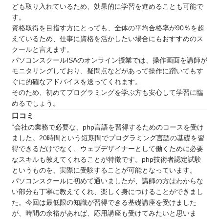
ども取り入れているため、効果的に学習を進めることも可能で
す。
資格取得を目指す方にとっても、全体の平均合格率が90％を超
えているため、仕事に資格を活かしたい場合にもおすすめのス
クールと言えます。
パソコンスクールISAのオンライン授業では、操作画面を講師が
モニタリングしており、疑問点などがあって操作に躓いてもす
ぐに的確なアドバイスを送ってくれます。
そのため、初めてプログラミングを学ぶ方も安心して学習に臨
めるでしょう。
口コミ
“会社の業務で必要な、php言語を習得するためのコースを受け
ました。20時間という短期間でプログラミング言語の基礎を習
得できるだけでなく、ウェブデザイナーとして働くために必要
なスキルも教えてくれることが特徴です。php技術者認定試験
というものを、実際に受験することが可能となっています。
パソコンスクールに初めて通いましたが、講師の方はわからな
い部分も丁寧に教えてくれ、楽しく身につけることができまし
た。今回は最低限の知識が習得できる基礎講座を受けました
が、時間の余裕があれば、応用講座も受けてみたいと思いま