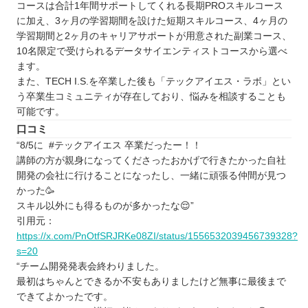
トライ式プログラミング教室
コースは合計1年間サポートしてくれる長期PROスキルコース
に加え、3ヶ月の学習期間を設けた短期スキルコース、4ヶ月の
茨城で自分に合ったプログラミングスクールを見
学習期間と2ヶ月のキャリアサポートが用意された副業コース、
つけよう
10名限定で受けられるデータサイエンティストコースから選べ
自分の住んでるエリアでプログラミングスクール
ます。
を探したい⭐️
また、TECH I.S.を卒業した後も「テックアイエス・ラボ」とい
う卒業生コミュニティが存在しており、悩みを相談することも
北海道 / 東北
可能です。
関東
口コミ
中部
“8/5に #テックアイエス 卒業だったー！！
近畿
講師の方が親身になってくださったおかげで行きたかった自社
開発の会社に行けることになったし、一緒に頑張る仲間が見つ
中国
かった🥳
四国
スキル以外にも得るものが多かったな😌”
九州 / 沖縄
引用元：
https://x.com/PnOtfSRJRKe08ZI/status/1556532039456739328?
s=20
“チーム開発発表会終わりました。
最初はちゃんとできるか不安もありましたけど無事に最後まで
できてよかったです。