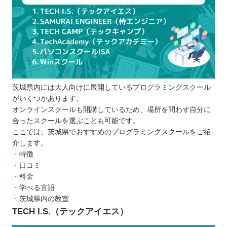
口コミや体験談などリアルな声を参考にす
る
通える時間や料金を決める
プログラミングスクールを比較するときの5つのポ
イント
スケジュール
茨城県内には大人向けに展開しているプログラミングスクール
受講形式
がいくつかあります。
受講料
オンラインスクールも開講しているため、場所を問わず自分に
カリキュラム
合ったスクールを選ぶことも可能です。
サポート体制
ここでは、茨城県でおすすめのプログラミングスクールをご紹
介します。
プログラミングスクールに通う5つのメリット
特徴
孤独感を感じることがなく、モチベーショ
口コミ
ンを維持できる
料金
仲間や講師にすぐ相談できる
学べる言語
茨城県内の教室
実務に役立つスキルを学べる
TECH I.S.（テックアイエス）
効率的に学習できる