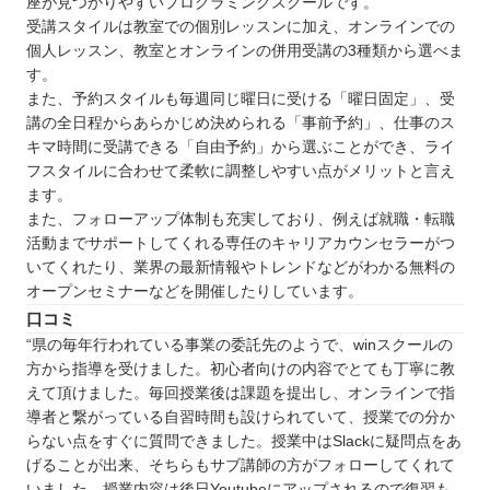
座が見つかりやすいプログラミングスクールです。
受講スタイルは教室での個別レッスンに加え、オンラインでの
個人レッスン、教室とオンラインの併用受講の3種類から選べま
す。
また、予約スタイルも毎週同じ曜日に受ける「曜日固定」、受
講の全日程からあらかじめ決められる「事前予約」、仕事のス
キマ時間に受講できる「自由予約」から選ぶことができ、ライ
フスタイルに合わせて柔軟に調整しやすい点がメリットと言え
ます。
また、フォローアップ体制も充実しており、例えば就職・転職
活動までサポートしてくれる専任のキャリアカウンセラーがつ
いてくれたり、業界の最新情報やトレンドなどがわかる無料の
オープンセミナーなどを開催したりしています。
口コミ
“県の毎年行われている事業の委託先のようで、winスクールの
方から指導を受けました。初心者向けの内容でとても丁寧に教
えて頂けました。毎回授業後は課題を提出し、オンラインで指
導者と繋がっている自習時間も設けられていて、授業での分か
らない点をすぐに質問できました。授業中はSlackに疑問点をあ
げることが出来、そちらもサブ講師の方がフォローしてくれて
いました。授業内容は後日Youtubeにアップされるので復習も