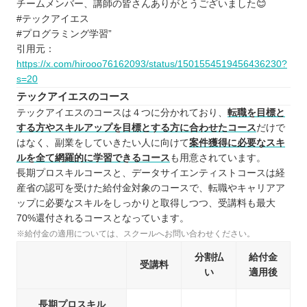
チームメンバー、講師の皆さんありがとうございました😊
#テックアイエス
#プログラミング学習”
引用元：
https://x.com/hirooo76162093/status/1501554519456436230?
s=20
テックアイエスのコース
テックアイエスのコースは４つに分かれており、
転職を目標と
する方やスキルアップを目標とする方に合わせたコース
だけで
はなく、副業をしていきたい人に向けて
案件獲得に必要なスキ
ルを全て網羅的に学習できるコース
も用意されています。
長期プロスキルコースと、データサイエンティストコースは経
産省の認可を受けた給付金対象のコースで、転職やキャリアア
ップに必要なスキルをしっかりと取得しつつ、受講料も最大
70%還付されるコースとなっています。
※給付金の適用については、スクールへお問い合わせください。
分割払
給付金
受講料
い
適用後
長期プロスキル