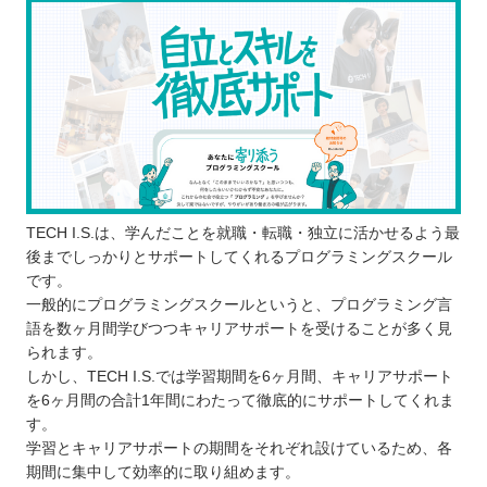
転職・就職のアドバイスをもらえる
プログラミングスクールに通う3つのデメリット
コストはスクールの方がかかる
柔軟にスケジュールを調整できない場合が
ある
思っていた内容を学べない場合がある
どんなプログラミング言語を学ぶのが良いのか
子ども向けと大人向けにプログラミングスクールに
TECH I.S.は、学んだことを就職・転職・独立に活かせるよう最
違いはあるか
後までしっかりとサポートしてくれるプログラミングスクール
お得にプログラミングスクールに通える制度
です。
一般的にプログラミングスクールというと、プログラミング言
プログラミングスクールで挫折しないために
語を数ヶ月間学びつつキャリアサポートを受けることが多く見
【茨城】子ども向けのおすすめプログラミングス
られます。
クール4選
しかし、TECH I.S.では学習期間を6ヶ月間、キャリアサポート
を6ヶ月間の合計1年間にわたって徹底的にサポートしてくれま
Pocket
す。
アーテック自考力キッズ
学習とキャリアサポートの期間をそれぞれ設けているため、各
スタープログラミングスクール
期間に集中して効率的に取り組めます。