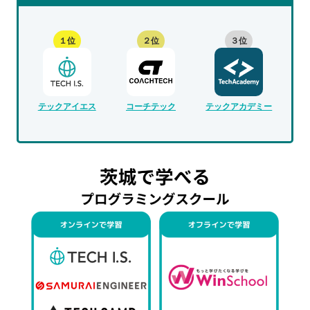
１位
２位
３位
テックアイエス
コーチテック
テックアカデミー