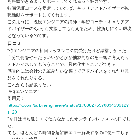
を持続できるようサポートしてくれる点も魅力です。
転職保証コースを受講していれば、キャリアアドバイザーが転
職活動をサポートしてくれます。
このように、現役エンジニアの講師・学習コーチ・キャリアア
ドバイザーの3人から支援してもらえるため、挫折しにくい環境
となっているのです。
口コミ
“侍エンジニアの初回レッスンこの前受けたけど結構よかった
自分で何をやったらいいかとかが抽象的なのを一緒に考えたり
アドバイスしてもらうことで、具体化することができる
感覚的には会社の先輩みたいな感じでアドバイスをくれたり意
見をくれたりする。
これからも頑張りたい！
#侍エンジニア”
引用元：
https://x.com/tarbinengineere/status/1708827557083459612?
s=20
“今日は待ち遠しくて仕方なかったオンラインレッスンの日でし
た。
でも、ほとんどの時間を超難解エラー解決するのに使ってしま