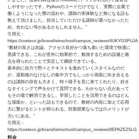
しやすかったです。Pythonのコードだけでなく、実際に企業で
働くようになった際の流れや、講師の実体験など身になる話も
教えて頂けました。担当していただける講師が選べなかったた
め、合わない等があるかもしれません。”
引用元：
https://coeteco.jp/brand/winschool/campus_reviews/4UKYGSPUJA
“教材の良さは勿論、アクセス良好かつ落ち着いた環境で快適に
受講できる。これが意外に効果的で、勉強するための設備と拠
点を得られたことで安定して継続できている。
基本的に自力で黙々とテキストを進めていくスタイルなのだ
が、退勤後のなけなしの集中力でもしっかり画面に向き合える
のは講師の存在も大きく、時々様子を見に来てくれたり、好き
なタイミングで声をかけて質問できる。わからない点があって
もその場で解消できるし、学習したことを活用できるのはどん
な場面か、といった話もできるので、教材の内容に加えて応用
力に繋がるヒントが得られる。対面授業ならではのメリットが
大いにある。”
引用元：
https://coeteco.jp/brand/winschool/campus_reviews/8EPAZEZ5LG
料金