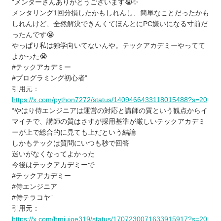
“メンターさんありがとうございます😭✨
メンタリング1回分損したかもしれんし、簡単なことだったかも
しれんけど、全然解決できんくてほんとにPC嫌いになる寸前だ
ったんです😭
やっぱり私は独学向いてないんや。テックアカデミーやってて
よかった😭
#テックアカデミー
#プログラミング初心者”
引用元：
https://x.com/python7272/status/1409466433118015488?s=20
“やはり侍エンジニアは運営の対応と講師の質という観点からイ
マイチで、講師の質はさすが採用基準が厳しいテックアカデミ
ーが上で総合的に見ても上だという結論
しかもテックは質問にいつも秒で回答
迷いがなくなってよかった
今後はテックアカデミーで
#テックアカデミー
#侍エンジニア
#侍テラコヤ”
引用元：
https://x.com/hmiujoe319/status/1707230071633915917?s=20