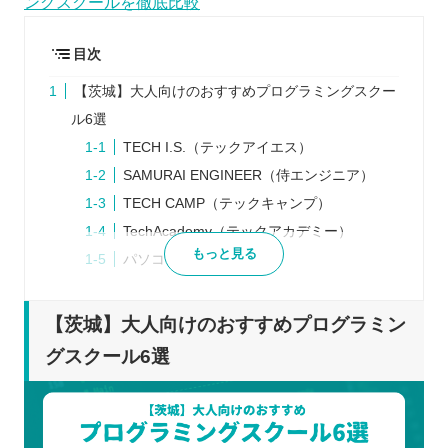
ングスクールを徹底比較
目次
【茨城】大人向けのおすすめプログラミングスクー
ル6選
TECH I.S.（テックアイエス）
SAMURAI ENGINEER（侍エンジニア）
TECH CAMP（テックキャンプ）
TechAcademy（テックアカデミー）
もっと見る
パソコンスクールISA
Winスクール
プログラミングスクールを検討するときの5つのポ
【茨城】大人向けのおすすめプログラミン
イント
グスクール6選
学ぶ目的をはっきりさせる
最初から1つのスクールに絞らない
説明会などに参加して講師から話を聞く