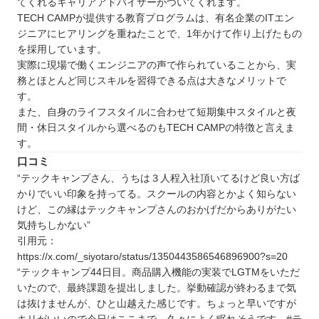
てくれるキャリアアドバイザーがついてくれます。
TECH CAMPが提供する教育プログラムは、有名企業のITエン
ジニアにヒアリングを重ねたことで、1年かけて作り上げたもの
を採用しています。
実際に現場で働くエンジニアの声で作られていることから、実
務とほとんど同じスキルを習得できる点は大きなメリットで
す。
また、自身のライフスタイルに合わせて短期集中スタイルと夜
間・休日スタイルから選べるのもTECH CAMPの特徴と言えま
す。
口コミ
“テックキャンプさん、うちは３人程入社頂いてるけど良い方ば
かりでいい印象を持ってる。スクールの内容とかよく知らない
けど、この縁はテックキャンプさんのおかげだからありがたい
気持ちしかない”
引用元：
https://x.com/_siyotaro/status/1350443586546896900?s=20
“テックキャンプ44日目。商品購入機能の実装でLGTMをいただ
いたので、最終課題を提出しました。挙動確認が終わるまで気
は抜けませんが、ひと山越えた感じです。ちょっと早いですが