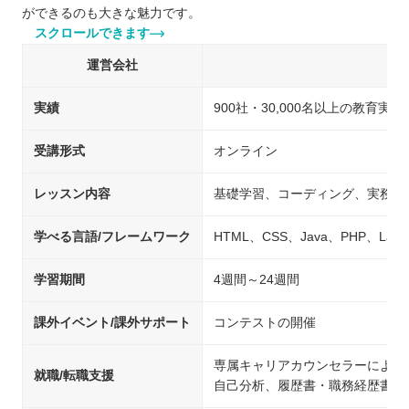
ができるのも大きな魅力です。
スクロールできます
運営会社
キ
実績
900社・30,000名以上の教育実績
受講形式
オンライン
レッスン内容
基礎学習、コーディング、実務を
学べる言語/フレームワーク
HTML、CSS、Java、PHP、Laravel
学習期間
4週間～24週間
課外イベント/課外サポート
コンテストの開催
専属キャリアカウンセラーによる
就職/転職支援
自己分析、履歴書・職務経歴書の