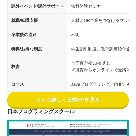
課外イベント/課外サポート
無料体験セミナー
就職/転職支援
人材とHR企業をつなげるマッチ
卒業後の進路
不明
特典/お得な制度
学生割引制度、教育訓練給付金制
全国直営校50校以上
校舎
※滋賀からオンラインで受講可能
コース
Javaプログラミング、PHP、An
さらに詳しく公式HPを見る
日本プログラミングスクール