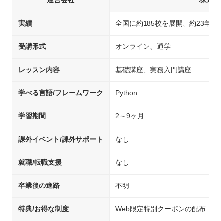
運営会社
株式会
実績
全国に約185校を展開、約23年
受講形式
オンライン、通学
レッスン内容
基礎講座、実務入門講座
学べる言語/フレームワーク
Python
学習期間
2～9ヶ月
課外イベント/課外サポート
なし
就職/転職支援
なし
卒業後の進路
不明
特典/お得な制度
Web限定特別クーポンの配布（期