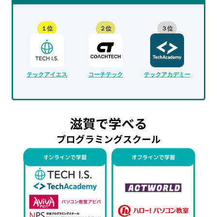
１位
２位
３位
テックアイエス
コーチテック
テックアカデミー