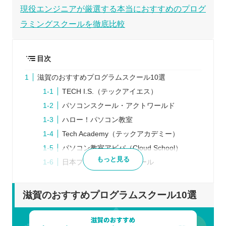
現役エンジニアが厳選する本当におすすめのプログ
ラミングスクールを徹底比較
目次
滋賀のおすすめプログラムスクール10選
TECH I.S.（テックアイエス）
パソコンスクール・アクトワールド
ハロー！パソコン教室
Tech Academy（テックアカデミー）
パソコン教室アビバ（Cloud School）
もっと見る
日本プログラミングスクール
Winスクール
TECH CAMP（テックキャンプ）
滋賀のおすすめプログラムスクール10選
ヒューマンアカデミー
SAMURAI ENGINEER（侍エンジニア）