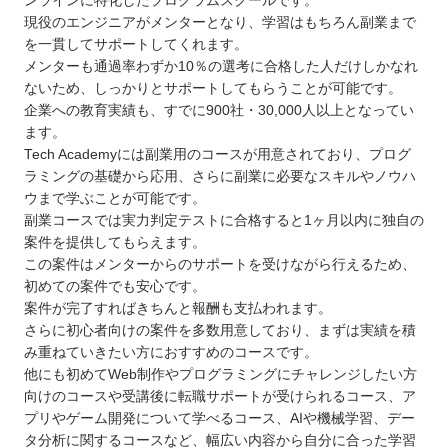
ンラインに特化したプログラムスクールです。
現役のエンジニアがメンターとなり、学習はもちろん副業まで
を一貫してサポートしてくれます。
メンターも通過率わずか10％の選考に合格した人だけしかなれ
ないため、しっかりとサポートしてもらうことが可能です。
企業への教育実績も、すでに900社・30,000人以上となってい
ます。
Tech Academyには副業用のコースが用意されており、プログ
ラミングの基礎から応用、さらに副業に必要なスキルやノウハ
ウまで学ぶことが可能です。
副業コースでは実力判定テストに合格すると1ヶ月以内に独自の
案件を提供してもらえます。
この案件はメンターからのサポートを受けながら行えるため、
初めての案件でも安心です。
案件が完了すればきちんと報酬も支払われます。
さらに初心者向けの案件を多数用意しており、まずは実績を積
み重ねていきたい方におすすめのコースです。
他にも初めてWeb制作やプログラミングにチャレンジしたい方
向けのコースや受講後に転職サポートが受けられるコース、ア
プリやゲーム開発について学べるコース、AIや機械学習、デー
タ分析に関するコースなど、幅広い内容から自分に合った学習