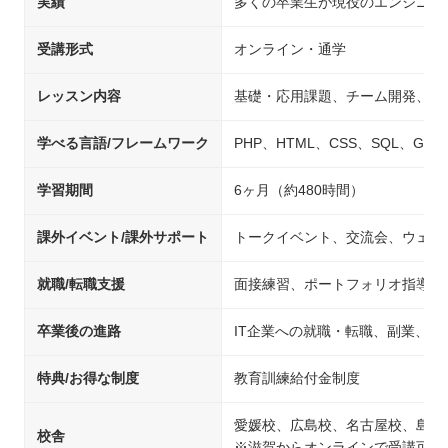
実績
多くの卒業生が現役のエンジニア
受講形式
オンライン・通学
レッスン内容
基礎・応用課題、チーム開発、自
学べる言語/フレームワーク
PHP、HTML、CSS、SQL、Git、Jav
学習期間
6ヶ月（約480時間）
課外イベント/課外サポート
トークイベント、交流会、ウェビ
就職/転職支援
面接練習、ポートフォリオ指導、
卒業後の進路
IT企業への就職・転職、副業、開
特典/お得な制度
教育訓練給付金制度
愛媛校、広島校、名古屋校、島根
校舎
※滋賀からオンラインで受講可能