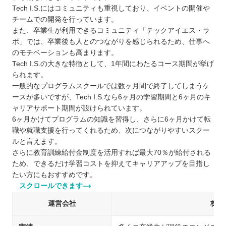
Tech I.S.にはコミュニティも重視しており、イベントの開催や
チームでの開発を行っています。
また、卒業生が利用できるコミュニティ「テックアイエス・ラ
ボ」では、卒業後も人とのつながりを感じられるため、仕事へ
のモチベーションも高まります。
Tech I.S.の大きな特徴として、1年間にわたるコース期間が挙げ
られます。
一般的なプログラムスクールでは数ヶ月間で終了してしまうケ
ースが多いですが、Tech I.S.なら6ヶ月の学習期間と6ヶ月のキ
ャリアサポート期間が設けられています。
6ヶ月かけてプログラムの知識を習得し、さらに6ヶ月かけて転
職や就職支援を行ってくれるため、次につながりやすいスクー
ルと言えます。
さらに教育訓練給付金制度を活用すれば最大70％が給付される
ため、できるだけ学習コストを抑えてキャリアアップを目指し
たい方にもおすすめです。
スクロールできます
運営会社
株式