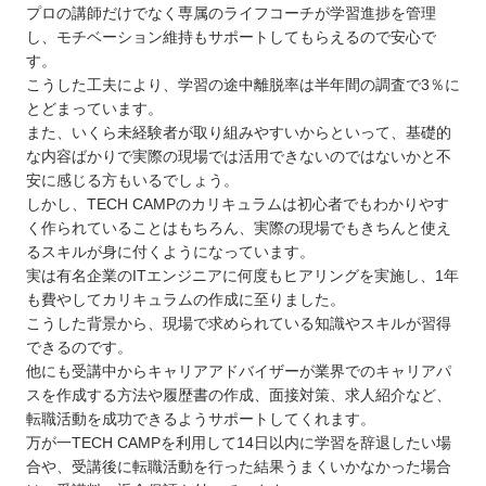
プロの講師だけでなく専属のライフコーチが学習進捗を管理
し、モチベーション維持もサポートしてもらえるので安心で
す。
こうした工夫により、学習の途中離脱率は半年間の調査で3％に
とどまっています。
また、いくら未経験者が取り組みやすいからといって、基礎的
な内容ばかりで実際の現場では活用できないのではないかと不
安に感じる方もいるでしょう。
しかし、TECH CAMPのカリキュラムは初心者でもわかりやす
く作られていることはもちろん、実際の現場でもきちんと使え
るスキルが身に付くようになっています。
実は有名企業のITエンジニアに何度もヒアリングを実施し、1年
も費やしてカリキュラムの作成に至りました。
こうした背景から、現場で求められている知識やスキルが習得
できるのです。
他にも受講中からキャリアアドバイザーが業界でのキャリアパ
スを作成する方法や履歴書の作成、面接対策、求人紹介など、
転職活動を成功できるようサポートしてくれます。
万が一TECH CAMPを利用して14日以内に学習を辞退したい場
合や、受講後に転職活動を行った結果うまくいかなかった場合