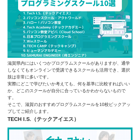
プログラムスクールを選ぶポイント
効率良く目的に合った学習ができるか
受講内容に習得したい言語は含まれている
か
通学・オンラインで継続しやすい方を選べ
るか
卒業後のサポート体制は万全か
滋賀県内にはいくつかプログラムスクールがありますが、通学
料金に無理はないか
しなくてもオンラインで受講できるスクールも活用でき、選択
プログラムスクールで学習するメリット
肢は非常に多いです。
短期間で効率的に学べる
実際にどこで学びたいか考えても、何を基準に比較すればいい
か、どこのスクールが自分に合っているかわからないもので
講師にわからないところを質問できる
す。
勉強のモチベーションを保ちやすい
そこで、滋賀のおすすめプログラムスクールを10校ピックアッ
教育訓練給付金制度を受けられる場合もあ
プしてご紹介します。
る
TECH I.S.（テックアイエス）
プログラムスクールで学ぶ際の注意点
勉強する目的を明確にしておく