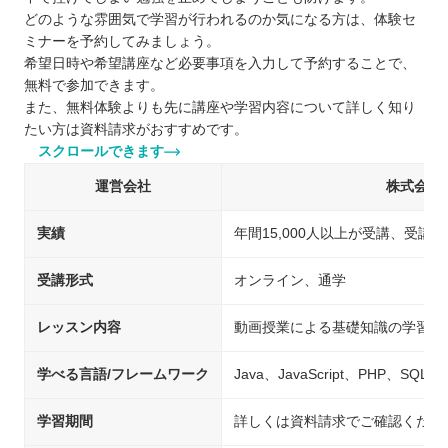
どのような雰囲気で学習が行われるのか気になる方は、体験セ
ミナーを予約してみましょう。
希望日時や希望講座など必要事項を入力して予約することで、
無料で参加できます。
また、無料体験よりも先に講座や学習内容について詳しく知り
たい方は資料請求がおすすめです。
スクロールできます
運営会社
株式会社
実績
年間15,000人以上が受講、受講満
受講形式
オンライン、通学
レッスン内容
動画授業による基礎知識の学習、
学べる言語/フレームワーク
Java、JavaScript、PHP、SQL
学習期間
詳しくは資料請求でご確認くださ