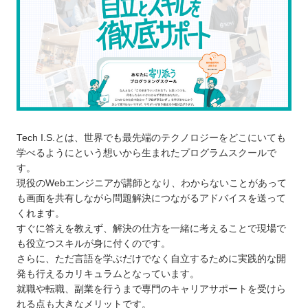
勉強時間を確保できるか確認する
無料講義や体験レッスンに参加する
滋賀で自分に合ったプログラムスクールを選ぼ
う！
自分の住んでるエリアでプログラミングスクールを
探したい⭐️
北海道 / 東北
Tech I.S.とは、世界でも最先端のテクノロジーをどこにいても
関東
学べるようにという想いから生まれたプログラムスクールで
中部
す。
近畿
現役のWebエンジニアが講師となり、わからないことがあって
も画面を共有しながら問題解決につながるアドバイスを送って
中国
くれます。
四国
すぐに答えを教えず、解決の仕方を一緒に考えることで現場で
九州 / 沖縄
も役立つスキルが身に付くのです。
さらに、ただ言語を学ぶだけでなく自立するために実践的な開
発も行えるカリキュラムとなっています。
就職や転職、副業を行うまで専門のキャリアサポートを受けら
れる点も大きなメリットです。