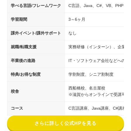
学べる言語/フレームワーク
C言語、Java、C#、VB、PHP、C+
学習期間
3～6ヶ月
課外イベント/課外サポート
なし
就職/転職支援
実務研修（インターン）、企業紹
卒業後の進路
IT・ソフトウェア会社などへの就
特典/お得な制度
学割制度、シニア割制度
西船橋校、名古屋校
校舎
※滋賀からオンラインで受講可能
コース
C言語講座、Java講座、C#講座、V
さらに詳しく公式HPを見る