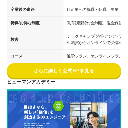
卒業後の進路
IT企業への就職・転職、副業
特典/お得な制度
教育訓練給付金制度、返金保証
テックキャンプ 渋谷アジアビル校
校舎
※滋賀からオンラインで受講可能
コース
通学プラン、オンラインプラン
さらに詳しく公式HPを見る
ヒューマンアカデミー