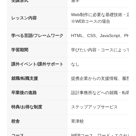
受講形式
通学
Web制作に必要な基礎技術・定
レッスン内容
※WEBコースの場合
学べる言語/フレームワーク
HTML、CSS、JavaScript、PHP、
学習期間
学びたい内容・コースによって異
課外イベント/課外サポート
なし
就職/転職支援
提携企業からの支援情報、履歴書
卒業後の進路
設計事務所などへの就職・転職
特典/お得な制度
ステップアップサービス
校舎
草津校
コース
WEBコース、ワード・エクセル