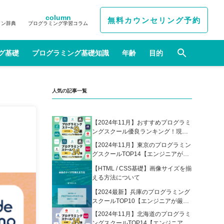
column
無料カウンセリング予約
イン辞典
プログラミング学習コラム
グ基礎
プログラミング基礎知識
年齢
目的
人気の記事一覧
【2024年11月】おすすめプログラミ
ングスクール優良ランキング！現役
エンジニアが選んだ人気プログラミ
【2024年11月】東京のプログラミン
ングスクールの比較表あり
グスクールTOP14【エンジニアが厳
選】
【HTML / CSS基礎】画像サイズを揃
える方法について
【2024最新】兵庫のプログラミング
スクールTOP10【エンジニアが厳
選】
【2024年11月】北海道のプログラミ
ングスクールTOP14【エンジニアが