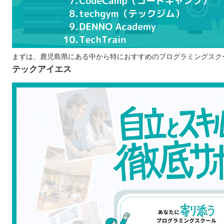
エンジニアとして働くための知識が身に付く
プログラムスクールで学ぶ際の注意点
学習を無理なく続けられるか考える
プログラミングを学ぶ目的をはっきりさせる
まずは、鹿児島県にある中から特におすすめのプログラミングスク
テックアイエス
学びやすい環境かチェックする
鹿児島で自分に合ったプログラムスクールを選ぼう！
自分の住んでるエリアでプログラミングスクールを探したい
北海道 / 東北
関東
中部
近畿
中国
四国
九州 / 沖縄