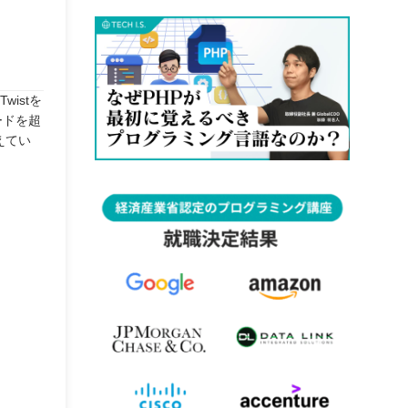
istを
ードを超
えてい