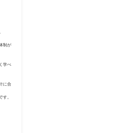
。
体制が
く学べ
針に合
です。