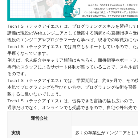
Tech I.S.（テックアイエス）は、プログラミングスキルを習
講義は現役のWebエンジニアとして活躍する講師から直接指導を
現役のエンジニアやプログラマーから学べば、現場での即戦力にな
Tech I.S.（テックアイエス）では自立もサポートしているの
手厚くなっています。
例えば、求人紹介やキャリア相談はもちろん、面接指導やポートフ
専門のスタッフによるサポート体制が整っていることで、スキル習
るのです。
Tech I.S.（テックアイエス）では、学習期間は、約6ヶ月で、
本気でプログラミングを学びたい方や、プログラミング技術を習得して
致するに違いないでしょう。
Tech I.S.（テックアイエス）は、習得できる言語の幅も広い
通学だけでなく、オンラインでも受講できるので、自宅や外出先で
運営会社
実績
多くの卒業生がエンジニアとし