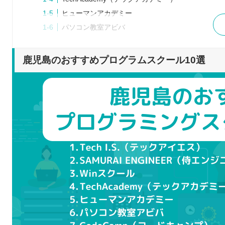
ヒューマンアカデミー
パソコン教室アビバ
CodeCamp（コードキャンプ）
techgym（テックジム）
鹿児島のおすすめプログラムスクール10選
DENNO Academy
TechTrain
プログラムスクールを選ぶポイント
学びたい言語を選択できるか
目的に合うカリキュラムか
オンラインと通学のどちらか
料金などは適切か
就職や転職のサポート体制はどうなっているか
プログラムスクールで学習するメリット
独学よりも効率的に学べる
ポートフォリオを作成し、実績として提示できる
わからない部分を質問しやすい