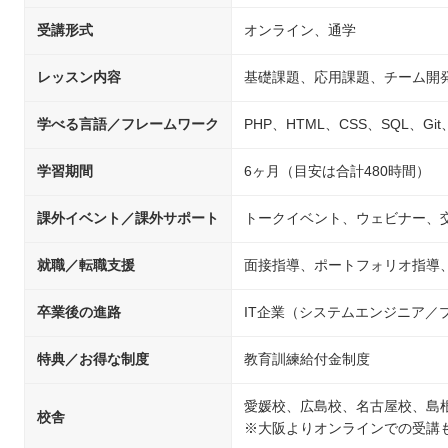
受講形式
オンライン、通学
レッスン内容
基礎課題、応用課題、チーム開
学べる言語／フレームワーク
PHP、HTML、CSS、SQL、Git、Ja
学習期間
6ヶ月（目安は合計480時間）
課外イベント／課外サポート
トークイベント、ウェビナー、
就職／転職支援
面接指導、ポートフォリオ指導
卒業後の進路
IT企業（システムエンジニア
特典／お得な制度
教育訓練給付金制度
愛媛校、広島校、名古屋校、島
校舎
※大阪よりオンラインでの受講