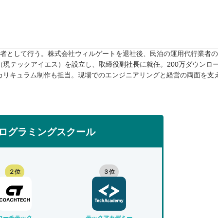
任者として行う。株式会社ウィルゲートを退社後、民泊の運用代行業者のTw
rive（現テックアイエス）を設立し、取締役副社長に就任。200万ダウンロ
カリキュラム制作も担当。現場でのエンジニアリングと経営の両面を支
ログラミングスクール
２位
３位
コーチテック
テックアカデミー