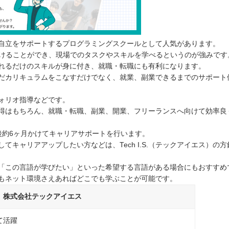
得して自立をサポートするプログラミングスクールとして人気があります。
受けることができ、現場でのタスクやスキルを学べるというのが強みです
れるだけのスキルが身に付き、就職・転職にも有利になります。
で、ただカリキュラムをこなすだけでなく、就業、副業できるまでのサポート
ォリオ指導などです。
得はもちろん、就職・転職、副業、開業、フリーランスへ向けて効率良
その後約6ヶ月かけてキャリアサポートを行います。
キャリアアップしたい方などは、Tech I.S.（テックアイエス）の方
ので、「この言語が学びたい」といった希望する言語がある場合にもおすすめ
もネット環境さえあればどこでも学ぶことが可能です。
株式会社テックアイエス
て活躍