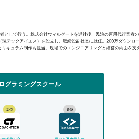
任者として行う。株式会社ウィルゲートを退社後、民泊の運用代行業者のTw
rive（現テックアイエス）を設立し、取締役副社長に就任。200万ダウンロ
カリキュラム制作も担当。現場でのエンジニアリングと経営の両面を支
ログラミングスクール
２位
３位
コーチテック
テックアカデミー