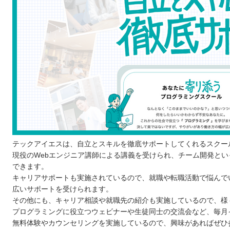
仕事で必要なスキルを身に付けられる
仲間と学ぶことでモチベーションを維持できる
わからないことがあったらすぐに質問できる
転職や就職に向けたサポートがある
学ぶ習慣が身に付く
プログラミングスクールに通う3つのデメリット
コースごとに学べる言語が決められている
卒業しても就職や転職先が必ず決まるわけではない
独学よりもコストがかかってしまう
どんなプログラミング言語を学ぶのが良いのか
テックアイエスは、自立とスキルを徹底サポートしてくれるスクー
現役のWebエンジニア講師による講義を受けられ、チーム開発と
子ども向けと大人向けにプログラミングスクールに違いは
できます。
お得にプログラミングスクールに通える制度
キャリアサポートも実施されているので、就職や転職活動で悩んで
プログラミングスクールで挫折しないために
広いサポートを受けられます。
【群馬】子ども向けのおすすめプログラミングスクール3
その他にも、キャリア相談や就職先の紹介も実施しているので、様
プログラミングに役立つウェビナーや生徒同士の交流会など、毎月
PCアルターナ ロボット教室
無料体験やカウンセリングを実施しているので、興味があればぜひ
アーテック自考力キッズ