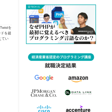
istを
ードを超
えてい