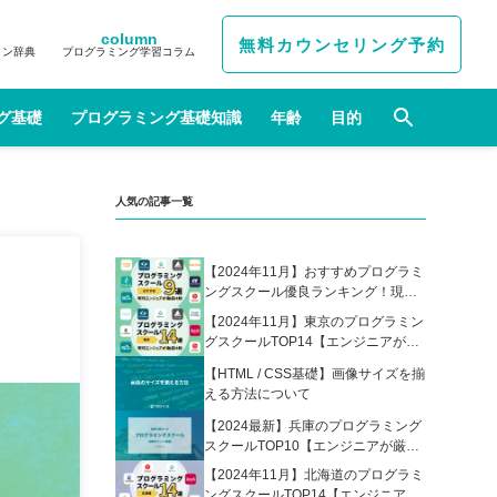
column
無料カウンセリング予約
イン辞典
プログラミング学習コラム
グ基礎
プログラミング基礎知識
年齢
目的
人気の記事一覧
【2024年11月】おすすめプログラミ
ングスクール優良ランキング！現役
エンジニアが選んだ人気プログラミ
【2024年11月】東京のプログラミン
ングスクールの比較表あり
グスクールTOP14【エンジニアが厳
選】
【HTML / CSS基礎】画像サイズを揃
える方法について
【2024最新】兵庫のプログラミング
スクールTOP10【エンジニアが厳
選】
【2024年11月】北海道のプログラミ
ングスクールTOP14【エンジニアが