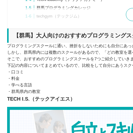
群馬プログラミングカレッジ
techgym（テックジム）
CodeCamp（コードキャンプ）
プログラミングスクールを検討するときの5つのポイント
【群馬】大人向けのおすすめプログラミングス
なぜ学習するのか目的を明確にする
プログラミングスクールに通い、挫折をしないためにも自分にあっ
学ぶために確保できる予算や時間を明確にする
しかし、群馬県内には複数のスクールがあるので、「どの教室を選
通学とオンラインのどちらが自分にあっているか見
そこで、おすすめのプログラミングスクールを7つご紹介していき
下記の内容についてまとめているので、比較をして自分にあうスク
無料カウンセリングで気になる点を質問する
・口コミ
学びたい言語のレッスンがあるか確認する
・料金
プログラミングスクールを比較するときの5つのポイント
・学べる言語
料金形態はどのようになっているか
・群馬県内の教室
TECH I.S.（テックアイエス）
学習に要する期間はどのくらいか
どのような授業形式か
カリキュラムの内容はどのくらい充実しているか
口コミや評判はどうか
プログラミングスクールに通う5つのメリット