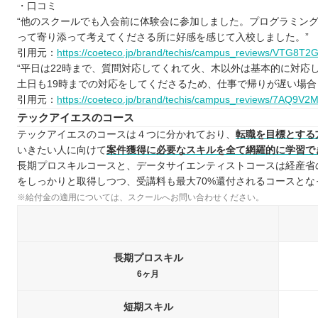
・口コミ
スタープログラミングスクール
“他のスクールでも入会前に体験会に参加しました。プログラミン
って寄り添って考えてくださる所に好感を感じて入校しました。”
自分にあったスクールを選ぼう
引用元：
https://coeteco.jp/brand/techis/campus_reviews/VTG8T
自分の住んでるエリアでプログラミングスクールを探したい
“平日は22時まで、質問対応してくれて火、木以外は基本的に対応
北海道 / 東北
土日も19時までの対応をしてくださるため、仕事で帰りが遅い場合
関東
引用元：
https://coeteco.jp/brand/techis/campus_reviews/7AQ9V2
テックアイエスのコース
中部
テックアイエスのコースは４つに分かれており、
転職を目標とする
近畿
いきたい人に向けて
案件獲得に必要なスキルを全て網羅的に学習で
中国
長期プロスキルコースと、データサイエンティストコースは経産省
四国
をしっかりと取得しつつ、受講料も最大70%還付されるコースとな
九州 / 沖縄
※給付金の適用については、スクールへお問い合わせください。
長期プロスキル
6ヶ月
短期スキル