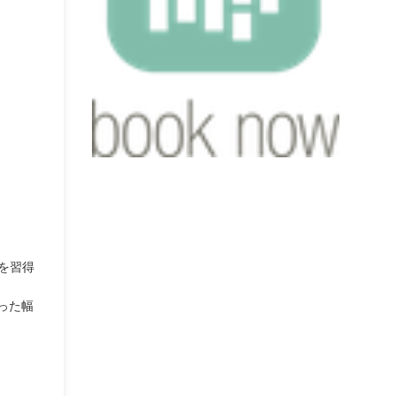
を習得
った幅