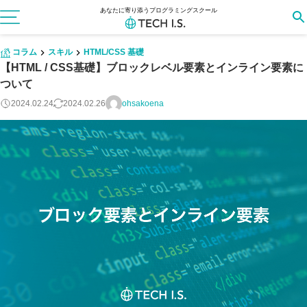
あなたに寄り添うプログラミングスクール
コラム
スキル
HTML/CSS 基礎
【HTML / CSS基礎】ブロックレベル要素とインライン要素に
ついて
2024.02.24
2024.02.26
ohsakoena