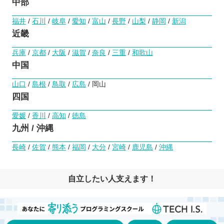
中部
福井
/
石川
/
岐阜
/
愛知
/
富山
/
長野
/
山梨
/
静岡
/
新潟
近畿
兵庫
/
京都
/
大阪
/
滋賀
/
奈良
/
三重
/
和歌山
中国
山口
/
島根
/
鳥取
/
広島
/ 岡山
四国
愛媛
/
香川
/
高知
/
徳島
九州 / 沖縄
長崎
/
佐賀
/
熊本
/
福岡
/
大分
/
宮崎
/
鹿児島
/
沖縄
自立したい人支えます！