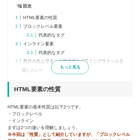
目次
HTML要素の性質
ブロックレベル要素
代表的なタグ
インライン要素
代表的なタグ
自分の住んでるエリアでプログラミングスクールを
もっと見る
探したい⭐️
北海道 / 東北
関東
HTML要素の性質
中部
近畿
HTML要素の基本性質は以下2つです。
中国
・ブロックレベル
・インライン
四国
まずは2つの違いを理解しましょう。
九州 / 沖縄
※今回は「性質」として紹介していますが、「ブロックレベル