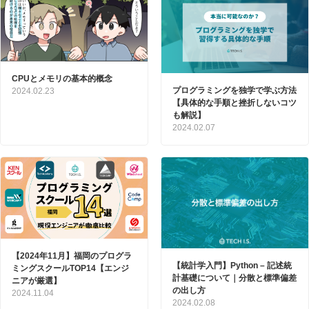
CPUとメモリの基本的概念
プログラミングを独学で学ぶ方法
2024.02.23
【具体的な手順と挫折しないコツ
も解説】
2024.02.07
【2024年11月】福岡のプログラ
【統計学入門】Python – 記述統
ミングスクールTOP14【エンジ
計基礎について｜分散と標準偏差
ニアが厳選】
の出し方
2024.11.04
2024.02.08