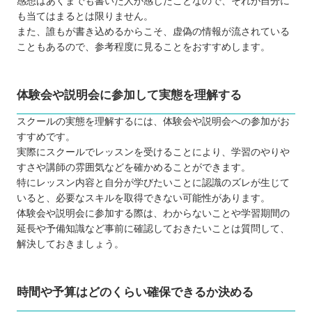
感想はあくまでも書いた人が感じたことなので、それが自分に
SAMURAIENGINEER（侍エンジニア）
も当てはまるとは限りません。
パソコン教室アビバ
また、誰もが書き込めるからこそ、虚偽の情報が流されている
DMMWEBCAMP
こともあるので、参考程度に見ることをおすすめします。
TechAcademy（テックアカデミー）
CodeCamp（コードキャンプ）
体験会や説明会に参加して実態を理解する
【岩手】子ども向けのおすすめプログラミングス
クール3選
スクールの実態を理解するには、体験会や説明会への参加がお
すすめです。
ヒューマンアカデミーこどもプログラミン
実際にスクールでレッスンを受けることにより、学習のやりや
グ教室
すさや講師の雰囲気などを確かめることができます。
市民パソコン塾
特にレッスン内容と自分が学びたいことに認識のズレが生じて
いると、必要なスキルを取得できない可能性があります。
QUREOプログラミング教室
体験会や説明会に参加する際は、わからないことや学習期間の
自分にあったスクールを選ぼう
延長や予備知識など事前に確認しておきたいことは質問して、
解決しておきましょう。
時間や予算はどのくらい確保できるか決める