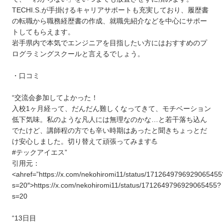
TECHI.S.が手掛けるキャリアサポートも充実しており、履歴書
の転職から職務経歴書の作成、就職先紹介などを中心にサポー
トしてもらえます。
岩手県内で本気でエンジニアを目指したい方にはおすすめのプ
ログラミングスクールと言えるでしょう。
・口コミ
“交流会参加してよかった！
入校1ヶ月経って、だんだん難しくなってきて、モチベーション
低下気味。私のような凡人には無理なのかな…と若干落ち込ん
でたけど、講師程の方でも辛い時期はあったと聞きちょっとだ
け安心しました。切り替えて頑張ってみます💪
#テックアイエス”
引用元：
<ahref=”https://x.com/nekohiromi11/status/1712649796929065455
s=20″>https://x.com/nekohiromi11/status/1712649796929065455?
s=20
“13日目