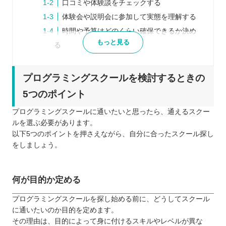
口コミや体験談をチェックする
体験会や説明会に参加して実態を理解する
時間や予算はどのくらい確保できるか決め
もっと見る
る
気になるスクールを複数比較する
プログラミングスクールを比較するときの5つのポ
プログラミングスクールを検討するときの
イント
5つのポイント
受講条件は決まっているか
プログラミングスクールに通いたいと思ったら、通えるスクー
サポートの実績は確かなものか
ルを選ぶ必要があります。
費用対効果はどうか
以下5つのポイントを押さえながら、自分に合ったスクール探し
無料のカウンセリングを行っているか
をしましょう。
どのくらいのスキルが身に付くのか
プログラミングスクールに通う5つのメリット
何が目的か定める
目的に合う勉強ができる
プログラミングスクールを探し始める前に、どうしてスクール
仲間がいるから挫折する可能性が低い
に通いたいのか目的を定めます。
学ぶ習慣を身に付けられる
その理由は、目的によって身に付けるスキルやレベルが異な