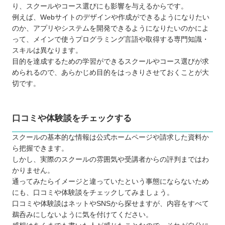
転職活動や就職活動のサポートを受けられ
り、スクールやコース選びにも影響を与えるからです。
る
例えば、Webサイトのデザインや作成ができるようになりたい
のか、アプリやシステムを開発できるようになりたいのかによ
現場経験のある講師から学べる
って、メインで使うプログラミング言語や取得する専門知識・
プログラミングスクールに通う3つのデメリット
スキルは異なります。
スクール次第で学べる内容が変わる
目的を達成するための学習ができるスクールやコース選びが求
められるので、あらかじめ目的をはっきりさせておくことが大
仕事との両立が難しい場合がある
切です。
コスト面は独学より格段に高い
どんなプログラミング言語を学ぶのが良いのか
子ども向けと大人向けにプログラミングスクールに
口コミや体験談をチェックする
違いはあるか
スクールの基本的な情報は公式ホームページや請求した資料か
お得にプログラミングスクールに通える制度
ら把握できます。
プログラミングスクールで挫折しないために
しかし、実際のスクールの雰囲気や受講者からの評判まではわ
かりません。
【岩手】大人向けのおすすめプログラミングスクー
通ってみたらイメージと違っていたという事態にならないため
ル7選
にも、口コミや体験談をチェックしてみましょう。
TECHI.S.（テックアイエス）
口コミや体験談はネットやSNSから探せますが、内容をすべて
Winスクール
鵜呑みにしないように気を付けてください。