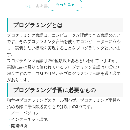
もっと見る
参考書や技術書
動画の学習サイト
学習サイト
プログラミングとは
プログラミングを独学で行う具体的な方法
プログラミング言語は、コンピュータが理解できる言語のこと
作りたいものや目標を決める
です。そのプログラミング言語を使ってコンピューターに命令
学ぶプログラミング言語を決めて学習する
し、実装したい機能を実現することをプログラミングといいま
す。
環境構築とツールの使い方を学ぶ
プログラミング言語は250種類以上あるといわれていますが、
初心者におすすめのプログラミング言語10選
実際に身の回りで使われているプログラミング言語は10分の1
Java
程度ですので、自身の目的からプログラミング言語を選ぶ必要
C#
があります。
JavaScript
プログラミング学習に必要なもの
PHP
独学やプログラミングスクール問わず、プログラミング学習を
Ruby
始める際に最低限必要なものは以下の3点です。
Python
ノートパソコン
インターネット環境
Swift
開発環境
Kotlin