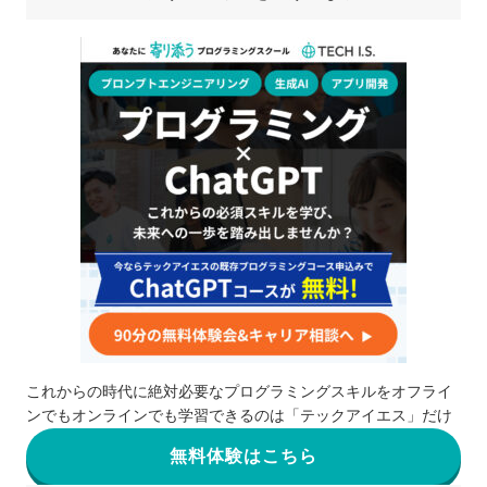
ミングスクール5選
テックアイエス（TECH I.S.）
RUNTEQ
テックアカデミー
SAMURAI ENGINEER
RaiseTech
プログラミングは独学よりもスクールに通う方が
効率的
自分の住んでるエリアでプログラミングスクール
を探したい⭐️
北海道 / 東北
関東
中部
これからの時代に絶対必要なプログラミングスキルをオフライ
ンでもオンラインでも学習できるのは「テックアイエス」だけ
近畿
中国
無料体験はこちら
四国