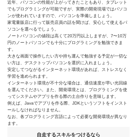
近年、パソコンの性能が上がってきたこともあり、タブレット
Go
でもプログラミングが可能ですが、実際の開発現場ではパソコ
独学のプログラミング学習を効率的に進める方法3
ンが使われていますので、パソコンを準備しましょう。
家電量販店に行って販売店員の話を聞けば、安心して使えるパ
選
ソコンを選べるでしょう。
目標は具体的に決める
ノートパソコンの値段は高くて20万円以上しますが、7〜10万
少ない時間でも毎日続ける
円のノートパソコンでも十分にプログラミングを勉強できま
疑問点をリサーチして解決する習慣をつけ
す。
大きな画面で操作したい方や持ち運んで勉強する予定が一切な
る
い方は、デスクトップパソコンを選択に入れましょう。
プログラミング学習で挫折した際の3つの対処法
安定してつながるインターネット環境があれば、ストレスなく
つまずいたら答えを見る
学習を進められます。
インターネット環境が不十分な場合は、通信速度が早い光回線
アウトプットする
を選んでください。また、開発環境とは、プログラミングを使
独学にこだわらない
ってシステムやアプリを作る際の土台作りを意味します。
プログラマーに向いている人の特徴
例えば、Javaでアプリを作る際、JDKというソフトをインスト
論理的な思考ができる
ールしなければなりません。
なお、各プログラミング言語によって必要な開発環境が異なり
集中力がある
ます。
好奇心と探求心がある
自走するスキルをつけるなら
独学が難しいと感じたときにおすすめのプログラ