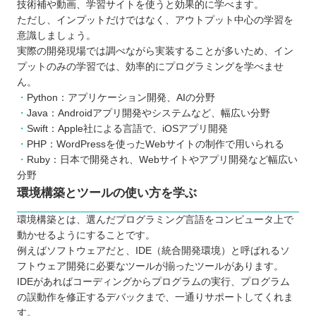
技術補や動画、学習サイトを使うと効果的に学べます。
ただし、インプットだけではなく、アウトプット中心の学習を
意識しましょう。
実際の開発現場では調べながら実装することが多いため、イン
プットのみの学習では、効率的にプログラミングを学べませ
ん。
Python：アプリケーション開発、AIの分野
Java：Androidアプリ開発やシステムなど、幅広い分野
Swift：Apple社による言語で、iOSアプリ開発
PHP：WordPressを使ったWebサイトの制作で用いられる
Ruby：日本で開発され、Webサイトやアプリ開発など幅広い
分野
環境構築とツールの使い方を学ぶ
環境構築とは、選んだプログラミング言語をコンピュータ上で
動かせるようにすることです。
例えばソフトウェアだと、IDE（統合開発環境）と呼ばれるソ
フトウェア開発に必要なツールが揃ったツールがあります。
IDEがあればコーディングからプログラムの実行、プログラム
の誤動作を修正するデバックまで、一通りサポートしてくれま
す。