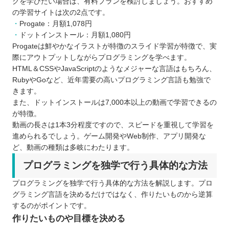
グを学びたい場合は、有料プランを検討しましょう。おすすめ
の学習サイトは次の2点です。
Progate：月額1,078円
ドットインストール：月額1,080円
Progateは鮮やかなイラストが特徴のスライド学習が特徴で、実
際にアウトプットしながらプログラミングを学べます。
HTML＆CSSやJavaScriptのようなメジャーな言語はもちろん、
RubyやGoなど、近年需要の高いプログラミング言語も勉強で
きます。
また、ドットインストールは7,000本以上の動画で学習できるの
が特徴。
動画の長さは1本3分程度ですので、スピードを重視して学習を
進められるでしょう。ゲーム開発やWeb制作、アプリ開発な
ど、動画の種類は多岐にわたります。
プログラミングを独学で行う具体的な方法
プログラミングを独学で行う具体的な方法を解説します。プロ
グラミング言語を決めるだけではなく、作りたいものから逆算
するのがポイントです。
作りたいものや目標を決める