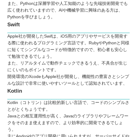
また、Pythonは深層学習や人工知能のような先端技術開発でも
広く使われていますので、AIや機械学習に興味のある方は、
Pythonを学びましょう。
Swift
Apple社が開発したSwifは、iOS用のアプリやサービスを開発す
る際に使われるプログラミング言語です。RubyやPythonと同様
に短くてシンプルなコードが特徴的ですので、初心者も安心し
て勉強できるでしょう。
また、リアルタイムで動作チェックできるうえ、不具合が生じ
にくいのもポイントです。
開発環境のXcodeもApple社が開発し、機能性の豊富さとシンプ
ルな設計で非常に使いやすいツールとして認知されています、
Kotlin
Kotlin（コトリン）は比較的新しい言語で、コードのシンプルさ
とがとくちょうです。
Javaとの相互運用性が高く、Javaのライブラリやフレームワー
クをそのまま使えますので、より効率的に開発できるでしょ
う。
主にAndroidのアプリ開発に用いられますが、サーバーサイドや