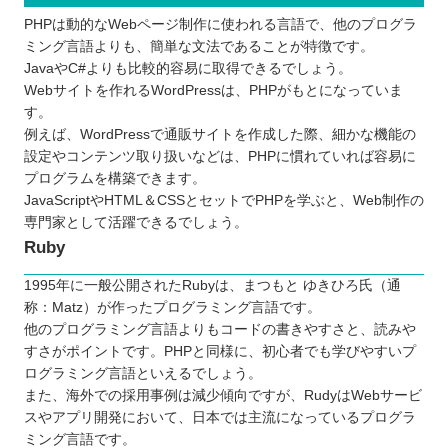
PHPは動的なWebページ制作に使われる言語で、他のプログラ
ミング言語よりも、簡単な文法であることが特徴です。
JavaやC#よりも比較的容易に取得できるでしょう。
Webサイトを作れるWordPressは、PHPがもとになっていま
す。
例えば、WordPressで通販サイトを作成した際、細かな機能の
設定やコンテンツ取り扱いなどは、PHPに慣れていれば容易に
プログラムを構築できます。
JavaScriptやHTML＆CSSとセットでPHPを学ぶと、Web制作の
専門家として活躍できるでしょう。
Ruby
1995年に一般公開されたRubyは、まつもと ゆきひろ氏（通
称：Matz）が作ったプログラミング言語です。
他のプログラミング言語よりもコードの書きやすさと、読みや
すさがポイントです。PHPと同様に、初心者でも学びやすいプ
ログラミング言語といえるでしょう。
また、海外での採用事例は減少傾向ですが、RudyはWebサービ
スやアプリ開発において、日本では主流になっているプログラ
ミング言語です。