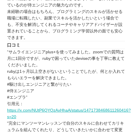
ているのが侍エンジニアの魅力なのです。
未経験の場合はもちろん、プログラミングのスキルが活かせる
職場に転職したい、副業でスキルを活かしたいという場合で
も、不安を解消してくれるコーチやキャリアアドバイザーが設
置されていることから、プログラミング学習以外の面でも安心
できます。
口コミ
“サムライエンジニアplus+を使ってみました。zoomでの質問は
月に1回分ですが、rubyで困っていたdeviseの事を丁寧に教えて
くださいました。
rubyは1ヶ月以上空きがないということでしたが、何とか入れて
もらいエラーを解決できました。
#駆け出しエンジニアと繋がりたい
#侍エンジニア
#エンプラ”
引用元：
https://x.com/NUtP6QYQzAxHhaA/status/1471738468611260416?
s=20
“完全にマンツーマンレッスンで自分のスキルに合わせてカリキ
ュラムを組んでくれたり、どうしていきたいかに合わせて変更