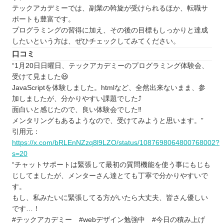
テックアカデミーでは、副業の斡旋が受けられるほか、転職サ
ポートも豊富です。
プログラミングの習得に加え、その後の目標もしっかりと達成
したいという方は、ぜひチェックしてみてください。
口コミ
“1月20日日曜日、テックアカデミーのプログラミング体験会、
受けて見ました😃
JavaScriptを体験しました。htmlなど、全然出来ないまま、参
加しましたが、分かりやすい課題でした⤴️
面白いと感じたので、良い体験会でした‼️
メンタリングもあるようなので、受けてみようと思います。”
引用元：
https://x.com/bRLEnNZzq8l9LZO/status/1087698064800768002?
s=20
“チャットサポートは緊張して最初の質問機能を使う事にもじも
じしてましたが、メンターさん達とても丁寧で分かりやすいで
す。
もし、私みたいに緊張してる方がいたら大丈夫、皆さん優しい
です…！
#テックアカデミー #webデザイン勉強中 #今日の積み上げ