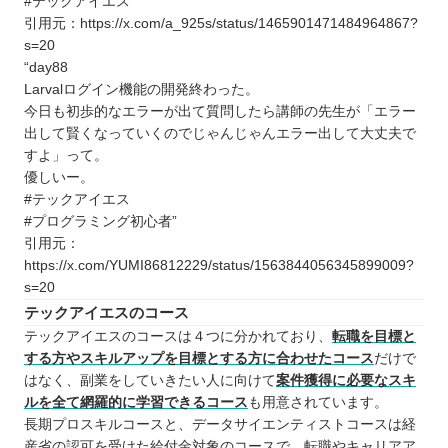
#テックアイエス”
引用元：https://x.com/a_925s/status/1465901471484964867?
s=20
“day88
Larvalログイン機能の開発終わった。
今日も初歩的なエラーが出て質問したら講師の先生が「エラー
出して賢くなっていくのでじゃんじゃんエラー出して大丈夫で
すよ」って。
優しいー。
#テックアイエス
#プログラミング初心者”
引用元：
https://x.com/YUMI86812229/status/1563844056345899009?
s=20
テックアイエスのコース
テックアイエスのコースは４つに分かれており、
転職を目標と
する方やスキルアップを目標とする方に合わせたコース
だけで
はなく、副業をしていきたい人に向けて
案件獲得に必要なスキ
ルを全て網羅的に学習できるコース
も用意されています。
長期プロスキルコースと、データサイエンティストコースは経
産省の認可を受けた給付金対象のコースで、転職やキャリアア