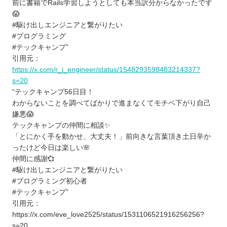
前に書籍でRails学習しようとしても本当訳分からなかったです
😱
#駆け出しエンジニアと繋がりたい
#プログラミング
#テックキャンプ”
引用元：
https://x.com/r_i_engineer/status/1548293598483214337?
s=20
“テックキャンプ56日目！
わからないことを調べてばかりで進まなくてモチベ下がり自己
嫌悪😱
テックキャンプの仲間に相談✨
「とにかく手を動かせ、大丈夫！」前向きな言葉頂き土日辛か
ったけど今日は楽しい🌸
仲間に感謝💞
#駆け出しエンジニアと繋がりたい
#プログラミング初心者
#テックキャンプ”
引用元：
https://x.com/eve_love2525/status/1531106521916256256?
s=20