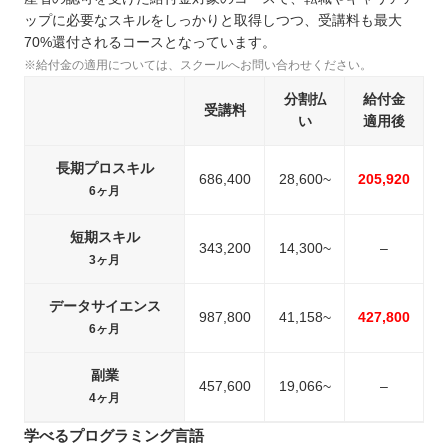
ップに必要なスキルをしっかりと取得しつつ、受講料も最大
70%還付されるコースとなっています。
※給付金の適用については、スクールへお問い合わせください。
分割払
給付金
受講料
い
適用後
長期プロスキル
686,400
28,600~
205,920
6ヶ月
短期スキル
343,200
14,300~
–
3ヶ月
データサイエンス
987,800
41,158~
427,800
6ヶ月
副業
457,600
19,066~
–
4ヶ月
学べるプログラミング言語