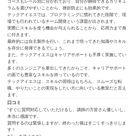
コースもレベル別に分かれており、自分が納得できるカリキュ
スピリッツ・スマイル
ラムを選びやすいことから、挫折防止にも効果的です。
バレッドキッズ
テックアイエスでは、プログラミングに慣れてきた段階で、現
福井で自分に合ったプログラミングスクールを見
場でも行われているチーム開発という課題が出されます。
つけよう
実際にスキルを使う機会が与えられることから、応用力まで身
に付きます。
自分の住んでるエリアでプログラミングスクール
最終的には自主製作を行い、これまで培ってきた知識やスキル
を探したい⭐️
を存分に発揮できるでしょう。
北海道 / 東北
また、テックアイエスはキャリアサポートも手厚く実施してい
関東
ます。
多くのエンジニアを輩出してきたからこそ、キャリアサポート
中部
の面でも豊富なスキルを持っているのです。
近畿
テックアイエスは、スキルの習得はもちろん、スムーズな転
中国
職、やりたいことの実現をしたい方に向いている教室だと言え
ます。
四国
口コミ
九州 / 沖縄
“すぐに質問対応していただけるし、講師の方皆さん優しいし、
本当に感謝です。
質問するのは緊張しますが、終わった後はすごくすっきりしま
す！