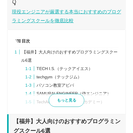
👇
現役エンジニアが厳選する本当におすすめのプログ
ラミングスクールを徹底比較
目次
【福井】大人向けのおすすめプログラミングスクー
ル6選
TECH I.S.（テックアイエス）
techgym（テックジム）
パソコン教室アビバ
SAMURAI ENGINEER（侍エンジニア）
もっと見る
TechAcademy（テックアカデミー）
TECH CAMP（テックキャンプ）
プログラミングスクールを検討するときの5つのポ
【福井】大人向けのおすすめプログラミン
イント
グスクール6選