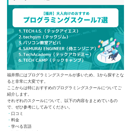
スクールにかけられる時間や予算を決める
複数のスクールから選ぶ
ゴールを決める
SNSなどの口コミや体験談をチェックする
説明会や無料体験レッスンに参加してみる
プログラミングスクールを比較するときの5つのポ
イント
サポートはどのくらい充実しているか
オンラインとオフラインのどちらか
福井県にはプログラミングスクールが多いため、1から探すとな
スケジュールに無理はないか
ると非常に大変です。
ハイレベルなカリキュラムが用意されてい
ここからは特におすすめのプログラミングスクールについてご
るか
紹介します。
受講費はどのくらいか
それぞれのスクールについて、以下の内容をまとめているの
で、ぜひ参考にしてみてください。
プログラミングスクールに通う5つのメリット
口コミ
学習を効率的に進められる
料金
就職や転職が独学より有利になる
学べる言語