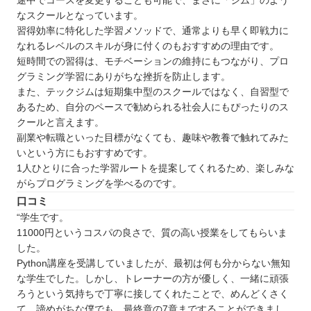
途中でコースを変更することも可能で、まさに「ジム」のよう
なスクールとなっています。
習得効率に特化した学習メソッドで、通常よりも早く即戦力に
なれるレベルのスキルが身に付くのもおすすめの理由です。
短時間での習得は、モチベーションの維持にもつながり、プロ
グラミング学習にありがちな挫折を防止します。
また、テックジムは短期集中型のスクールではなく、自習型で
あるため、自分のペースで勧められる社会人にもぴったりのス
クールと言えます。
副業や転職といった目標がなくても、趣味や教養で触れてみた
いという方にもおすすめです。
1人ひとりに合った学習ルートを提案してくれるため、楽しみな
がらプログラミングを学べるのです。
口コミ
“学生です。
11000円というコスパの良さで、質の高い授業をしてもらいま
した。
Python講座を受講していましたが、最初は何も分からない無知
な学生でした。しかし、トレーナーの方が優しく、一緒に頑張
ろうという気持ちで丁寧に接してくれたことで、めんどくさく
て、諦めがちな僕でも、最終章の7章まですることができまし