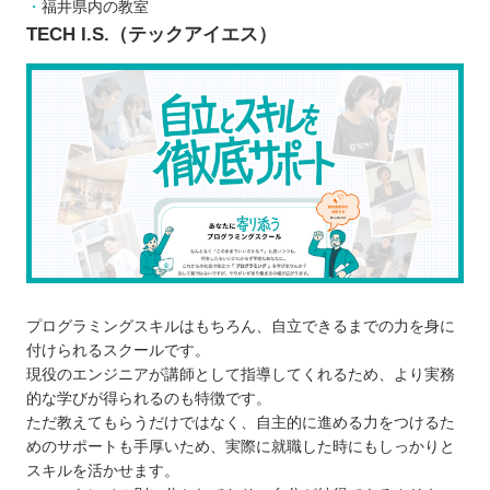
相談相手が身近にいるから安心感が大きい
福井県内の教室
TECH I.S.（テックアイエス）
モチベーションが下がりにくい
実務で役立つスキルを確実に学べる
プログラミングスクールに通う3つのデメリット
独学より大幅にコストがかかる
スケジュールの調整が難しい
目的に合う言語を学べない可能性がある
どんなプログラミング言語を学ぶのが良いのか
子ども向けと大人向けにプログラミングスクールに
違いはあるか
お得にプログラミングスクールに通える制度
プログラミングスキルはもちろん、自立できるまでの力を身に
プログラミングスクールで挫折しないために
付けられるスクールです。
【福井】子ども向けのおすすめプログラミングス
現役のエンジニアが講師として指導してくれるため、より実務
的な学びが得られるのも特徴です。
クール4選
ただ教えてもらうだけではなく、自主的に進める力をつけるた
デジタネ
めのサポートも手厚いため、実際に就職した時にもしっかりと
エールICTアカデミー
スキルを活かせます。