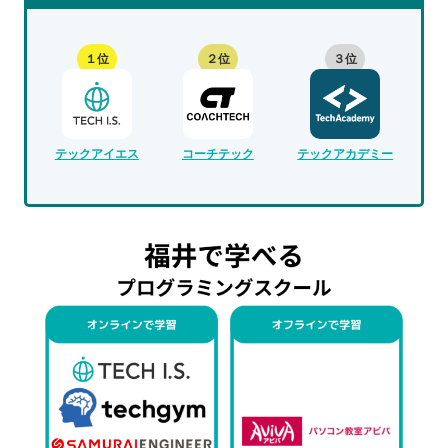
１位
２位
３位
テックアイエス
コーチテック
テックアカデミー