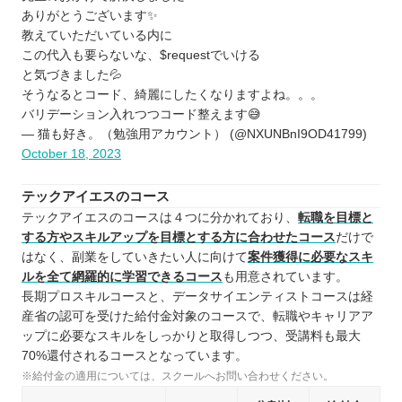
ありがとうございます✨
教えていただいている内に
この代入も要らないな、$requestでいける
と気づきました💦
そうなるとコード、綺麗にしたくなりますよね。。。
バリデーション入れつつコード整えます😅
— 猫も好き。（勉強用アカウント） (@NXUNBnI9OD41799)
October 18, 2023
テックアイエスのコース
テックアイエスのコースは４つに分かれており、
転職を目標と
する方やスキルアップを目標とする方に合わせたコース
だけで
はなく、副業をしていきたい人に向けて
案件獲得に必要なスキ
ルを全て網羅的に学習できるコース
も用意されています。
長期プロスキルコースと、データサイエンティストコースは経
産省の認可を受けた給付金対象のコースで、転職やキャリアア
ップに必要なスキルをしっかりと取得しつつ、受講料も最大
70%還付されるコースとなっています。
※給付金の適用については、スクールへお問い合わせください。