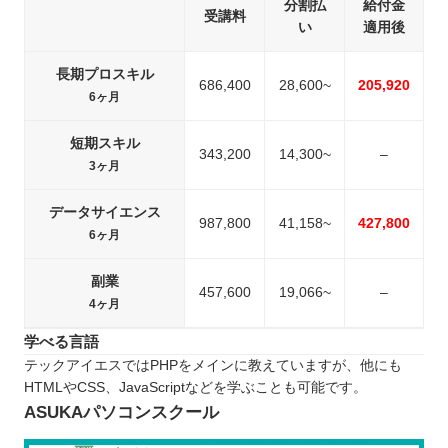
分割払
給付金
受講料
い
適用後
長期プロスキル
686,400
28,600~
205,920
6ヶ月
短期スキル
343,200
14,300~
–
3ヶ月
データサイエンス
987,800
41,158~
427,800
6ヶ月
副業
457,600
19,066~
–
4ヶ月
学べる言語
テックアイエスではPHPをメインに教えていますが、他にも
HTMLやCSS、JavaScriptなどを学ぶことも可能です。
ASUKAパソコンスクール