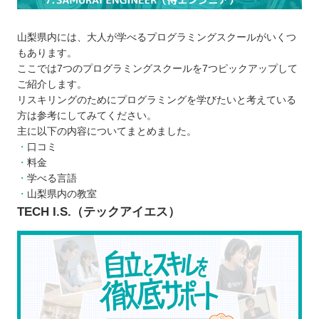
プログラミングスクールを比較するときの5つのポ
イント
山梨県内には、大人が学べるプログラミングスクールがいくつ
しっかりとサポートしてくれるスクールか
もあります。
スケジュールは詰まり過ぎていないか
ここでは7つのプログラミングスクールを7つピックアップして
カリキュラムは充実しているか
ご紹介します。
リスキリングのためにプログラミングを学びたいと考えている
オンラインとオフラインのどちらか
方は参考にしてみてください。
受講料金はいくらか
主に以下の内容についてまとめました。
プログラミングスクールに通う5つのメリット
口コミ
一緒に学ぶ人がいるからモチベーションが
料金
学べる言語
下がりにくい
山梨県内の教室
実務に役立つ知識やスキルを学べる
TECH I.S.（テックアイエス）
独学より効率的かつ効果的な学習を実践で
きる
周りの仲間や講師に相談できる
転職に役立つアドバイスをもらえる
プログラミングスクールに通う3つのデメリット