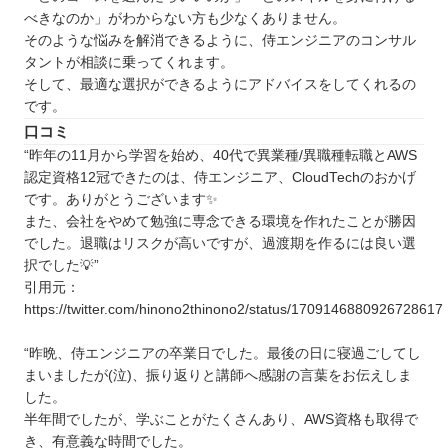
べきなのか」がわからない方も少なくありません。
そのような悩みを解消できるように、侍エンジニアのコンサル
タントが相談に乗ってくれます。
そして、最適な選択ができるようにアドバイスをしてくれるの
です。
口コミ
“昨年の11月から学習を始め、40代で異業種/異職種転職とAWS
認定資格12冠できたのは、侍エンジニア、CloudTechのおかげ
です。ありがとうございます✨
また、会社をやめて勉強に専念できる環境を作れたことが勝因
でした。退職はリスクが高いですが、過渡期を作るには良い選
択でした💡”
引用元：
https://twitter.com/hinono2thinono2/status/1709146880926728617
“昨晩、侍エンジニアの卒業日でした。最後の日に寝過ごしてし
まいましたが(泣)、振り返りと講師へ感謝の言葉をお伝えしま
した。
半年間でしたが、学ぶことがたくさんあり、AWS資格も取得で
き、有意義な時間でした。