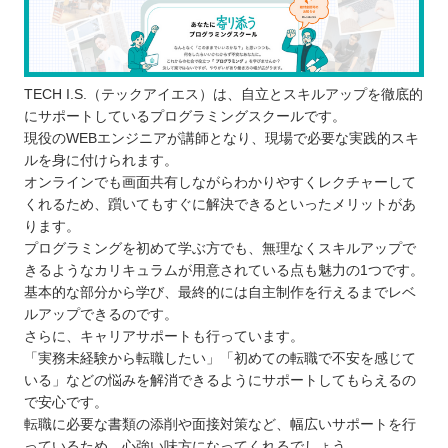
仕事と学習のスケジュールを合わせにくい
想定した学習内容と違う
コースなどによるが高額な受講料金が発生
する
TECH I.S.（テックアイエス）は、自立とスキルアップを徹底的
どんなプログラミング言語を学ぶのが良いのか
にサポートしているプログラミングスクールです。
現役のWEBエンジニアが講師となり、現場で必要な実践的スキ
子ども向けと大人向けにプログラミングスクールに
ルを身に付けられます。
違いはあるか
オンラインでも画面共有しながらわかりやすくレクチャーして
お得にプログラミングスクールに通える制度
くれるため、躓いてもすぐに解決できるといったメリットがあ
ります。
プログラミングスクールで挫折しないために
プログラミングを初めて学ぶ方でも、無理なくスキルアップで
【山梨】子ども向けのおすすめプログラミングス
きるようなカリキュラムが用意されている点も魅力の1つです。
クール3選
基本的な部分から学び、最終的には自主制作を行えるまでレベ
プログラミング教育 HALLO
ルアップできるのです。
さらに、キャリアサポートも行っています。
トライ式プログラミング教室
「実務未経験から転職したい」「初めての転職で不安を感じて
プロクラ
いる」などの悩みを解消できるようにサポートしてもらえるの
自分にあったスクールを選ぼう
で安心です。
自分の住んでるエリアでプログラミングスクール
転職に必要な書類の添削や面接対策など、幅広いサポートを行
っているため、心強い味方になってくれるでしょう。