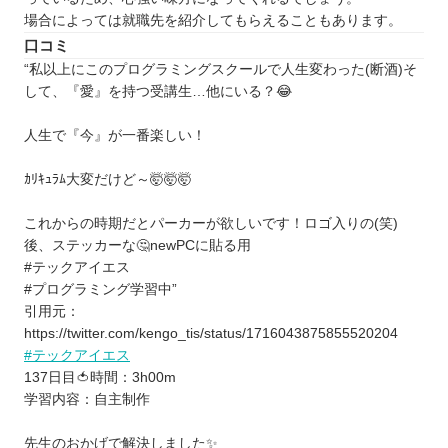
を探したい⭐️
場合によっては就職先を紹介してもらえることもあります。
北海道 / 東北
口コミ
関東
“私以上にこのプログラミングスクールで人生変わった(断酒)そ
中部
して、『愛』を持つ受講生…他にいる？😂
近畿
人生で『今』が一番楽しい！
中国
四国
ｶﾘｷｭﾗﾑ大変だけど～🤯🤯🤯
九州 / 沖縄
これからの時期だとパーカーが欲しいです！ロゴ入りの(笑)
後、ステッカーな🤔newPCに貼る用
#テックアイエス
#プログラミング学習中”
引用元：
https://twitter.com/kengo_tis/status/1716043875855520204
#テックアイエス
137日目🍅時間：3h00m
学習内容：自主制作
先生のおかげで解決しました✨