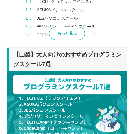
TECH I.S.（テックアイエス）
ASUKAパソコンスクール
JESパソコンスクール
デジハリ・オンラインスクール
もっと見る
TECH CAMP（テックキャンプ）
CodeCamp（コードキャンプ）
SAMURAI ENGINEER（侍エンジニア）
【山梨】大人向けのおすすめプログラミン
プログラミングスクールを検討するときの5つのポ
グスクール7選
イント
目指すべき場所を決める
どの程度の予算や時間を確保できるか決め
る
口コミや体験談から自分にあっているか見
極める
説明会や体験レッスンを積極的に利用する
最初から1ヶ所に絞らない