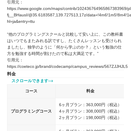
引用元：
https://www.google.com/maps/contrib/102436764965867383969
fj__BHausI/@35.6183587,139.727513,17z/data=!4m6!1m5!8m4!
hl=ja&entry=ttu
“他のプログラミングスクールと比較して安い上に、この教科書
はいつでもまたみれる訳ですし、たくさんレッスンも受けられ
ましたし、独学のように「何から学ぶのか？」という勉強の仕
方を勉強する時間が割けたので私は大満足です。”
引用元：
https://coeteco.jp/brand/codecamp/campus_reviews/567ZJJHJL5
料金
スクロールできます
コース
料金
6ヶ月プラン：363,000円（税込）
プログラミングコース
4ヶ月プラン：308,000円（税込）
2ヶ月プラン：198,000円（税込）