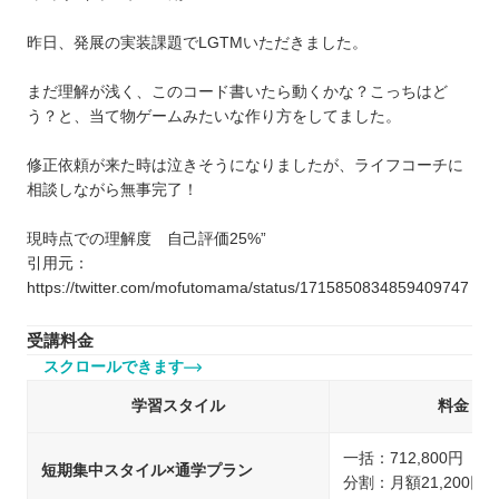
昨日、発展の実装課題でLGTMいただきました。
まだ理解が浅く、このコード書いたら動くかな？こっちはど
う？と、当て物ゲームみたいな作り方をしてました。
修正依頼が来た時は泣きそうになりましたが、ライフコーチに
相談しながら無事完了！
現時点での理解度 自己評価25%”
引用元：
https://twitter.com/mofutomama/status/1715850834859409747
受講料金
スクロールできます
学習スタイル
料金
一括：712,800円（
短期集中スタイル×通学プラン
分割：月額21,200円