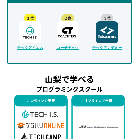
１位
２位
３位
テックアイエス
コーチテック
テックアカデミー