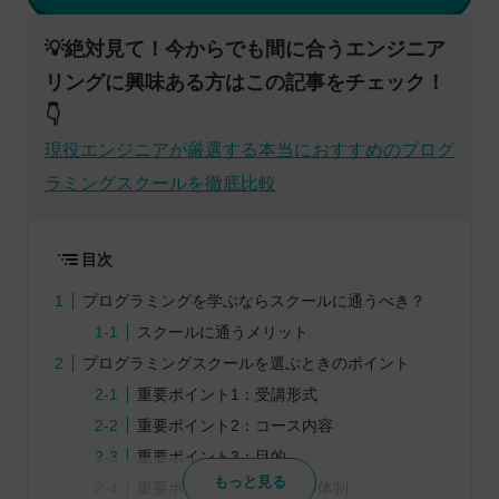
💡絶対見て！今からでも間に合うエンジニア
リングに興味ある方はこの記事をチェック！
👇
現役エンジニアが厳選する本当におすすめのプログ
ラミングスクールを徹底比較
目次
プログラミングを学ぶならスクールに通うべき？
スクールに通うメリット
プログラミングスクールを選ぶときのポイント
重要ポイント1：受講形式
重要ポイント2：コース内容
重要ポイント3：目的
もっと見る
重要ポイント4：サポート体制