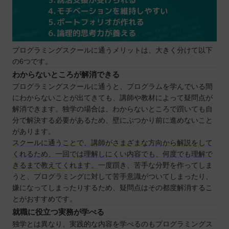
教育訓練給付金とは？
教育訓練給付金の対象者
教育訓練給付金利用の流れ
プログラミングスクールに通うメリットは、大きく分けて以下
まとめ：広島でのプログラミングはスクールで学ぼ
の6つです。
う！
わからないところが解消できる
自分の住んでるエリアでプログラミングスクールを
プログラミングスクールに通うと、プログラムを学んでいる間
探したい⭐️
にわからないことが出てきても、講師や教材によって疑問点が
北海道 / 東北
解消できます。独学の場合は、わからないところで躓いても自
分で解決する必要があるため、壁にぶつかり前に進めないこと
関東
があります。
中部
スクールに通うことで、講師がさまざまな方向から解説をして
近畿
くれるため、一回では理解しにくい内容でも、何度でも理解で
きるまで教えてくれます。
一度躓き、苦手な分野を作ってしま
中国
うと、プログラミングに対して苦手意識がついてしまったり、
四国
嫌になってしまったりするため、疑問点はその都度解消するこ
九州 / 沖縄
とがおすすめです。
就職に役立つ実務が学べる
独学とは異なり、実践的な内容を学べるのもプログラミングス