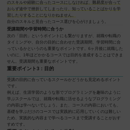
のスキルや経験に合ったコースにしなければ、難易度が合って
おらず途中で挫折してしまったり、知っていることばかりを学
習したりすることになりかねません。
自分のスキルと見合ったコース選びを心がけましょう。
受講期間や学習時間に合うか
次の「目的」というポイントにも繋がりますが、就職や転職の
タイミングや、自分の目的に合わせた受講期間、学習時間に合
っているかというのも重要なポイントです。6ヶ月後に就職した
いのに、1年ほどかかるコースでは目的を達成することはできま
せん。受講期間も重要なポイントです。
重要ポイント3：目的
受講の目的に合っているスクールかどうかも見定めるポイント
です。
例えば、生涯学習のような形でプログラミングを趣味のように
学ぶスクールでは、就職や転職に活せるようなプログラミング
の内容は学べないでしょう。また、コースの内容においても、
基礎を学ぶだけのコースでは実践的に応用していくのは難しい
ため、実践的な内容まで学べるコースまで受講することがおす
すめです。