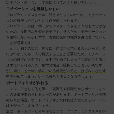
定ポイントの一つとして頭に入れておくと良いでしょう。
モチベーションを維持しやすい
プログラミングスクールに通うメリットの一つに、モチベーシ
ョン維持がしやすいという点が挙げられます。
プログラミングは一朝一夕でマスターできるようなものではな
いため、長期的な学習が必要です。そのため、モチベーション
を維持しながら少しずつ、着実に技術や知識を身に着けていく
ことが必要です。
しかし、独学の場合、周りに一緒に学んでいる人もおらず、壁
にぶつかっても一人で解決することが必要なため、モチベーシ
ョンの維持が大変です。
途中でやめてしまっても誰の目も気に
せずにいられるため、独学の場合は挫折してしまいがちです
が、周りにも一緒に学んでいる仲間がいると、はげみになり途
中でやめてしまうという気持ちも少なくなるでしょう。
ポートフォリオが作れる
エンジニアとして働く際に、就職先や転職先からポートフォリ
オの提出が求められるケースがあります。ポートフォリオを求
められた場合、ポートフォリオがなければ入社できるハードル
は上がってしまうでしょう。
逆に、ポートフォリオを作ることで、プログラミングスキルの