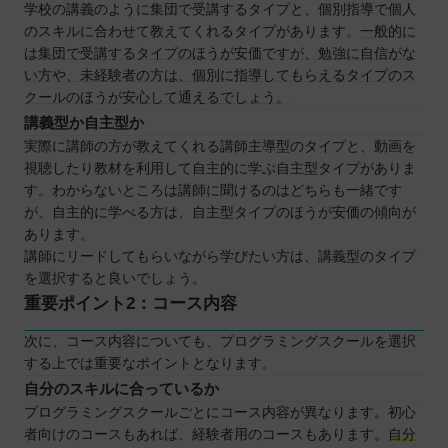
学校の講義のように集団で受講するタイプと、個別指導で個人
のスキルに合わせて教えてくれるタイプがあります。
一般的に
は集団で受講するタイプのほうが安価ですが、勉強に自信がな
い方や、未経験者の方は、個別に指導してもらえるタイプのス
クールのほうが安心して通えるでしょう。
講義型か自主型か
実際に講師の方が教えてくれる講師主導型のタイプと、動画を
視聴したり教材を利用して自主的に学ぶ自主型タイプがありま
す。わからないところは講師に聞けるのはどちらも一緒です
が、自主的に学べる方は、自主型タイプのほうが安価の傾向が
あります。
講師にリードしてもらいながら学びたい方は、講義型のタイプ
を選択すると良いでしょう。
重要ポイント2：コース内容
次に、コース内容についても、プログラミングスクールを選択
する上では重要なポイントとなります。
自分のスキルに合っているか
プログラミングスクールごとにコース内容が異なります。初心
者向けのコースもあれば、経験者用のコースもあります。
自分