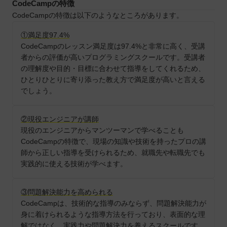
CodeCampの特徴
CodeCampの特徴は以下のようなところがあります。
①満足度97.4%
CodeCampのレッスン満足度は97.4%と非常に高く、受講
者からの評価が高いプログラミングスクールです。受講者
の理解度や目的・目標に合わせて指導をしてくれるため、
ひとりひとりに寄り添った教え方で満足度が高いと言える
でしょう。
②現役エンジニアが講師
現役のエンジニアからマンツーマンで学べることも
CodeCampの特徴で、現場の知識や技術を持ったプロの講
師から正しい指導を受けられるため、就職先や転職先でも
実践的に使える技術が学べます。
③問題解決能力を高められる
CodeCampは、技術的な指導のみならず、問題解決能力が
身に着けられるような指導方法を行っており、表面的な理
解ではなく、実践力や問題解決力を養えるスクールです。