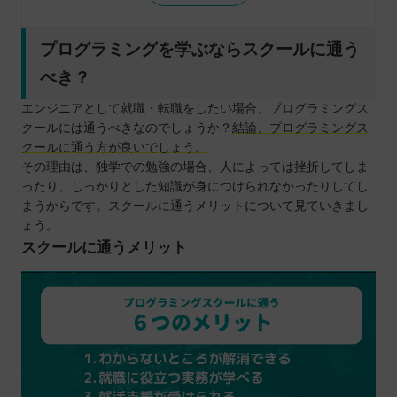
重要ポイント5：費用
重要ポイント6：教育訓練給付金制度
プログラミングを学ぶならスクールに通う
重要ポイント7：卒業生の声
べき？
重要ポイント8：口コミ
エンジニアとして就職・転職をしたい場合、プログラミングス
広島で就職・転職におすすめのプログラミングスク
クールには通うべきなのでしょうか？
結論、プログラミングス
ール
クールに通う方が良いでしょう。
TECH I.S.
その理由は、独学での勉強の場合、人によっては挫折してしま
ったり、しっかりとした知識が身につけられなかったりしてし
DMM WEBCAMP
まうからです。スクールに通うメリットについて見ていきまし
TECH CAMP
ょう。
SAMURAI ENGINEER
スクールに通うメリット
CodeCamp
TechAcademy
techgym
Winスクール
プログラミングスクールで利用できる教育訓練給付
金とは？