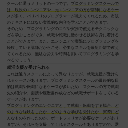
クールに通うメリットの一つです。
プログラミングスクールで
は、現役のエンジニアや、元エンジニアの方が講師になるケー
スが多く、バリバリのプログラマーが教えてくれるため、市販
のテキストにはない実践的な内容を学ぶことができます。
そのため、プログラミングのコツや実務で使えるテクニックな
どを学ぶことができ、就職や転職に活かせる技術を身に着ける
ことができます。また、エンジニアで実際にプログラミングを
経験している講師だからこそ、必要なスキルを最短距離で教え
てくれるため、無駄な労力や時間を割いてプログラミングを学
べるでしょう。
就活支援が受けられる
これは通うスクールによって異なりますが、就職支援が受けら
れるケースがあります。プログラミングスクールの最終的な目
的は就職や転職になるケースが多いため、スクールの方で就職
先の紹介や、面接や履歴書作成などの就職サポートをしている
ケースがあります。
プログラミングのエンジニアとして就職・転職をする場合、ど
のような経験をしたか、どのような学びを受けたか、実際にど
んなものを作ったのか、ポートフォリオが必要なケースがあり
ます
が、それらを支援してくれるスクールもありますので、選