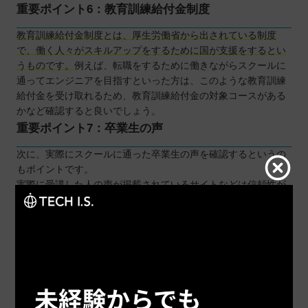
重要ポイント6：教育訓練給付金制度
教育訓練給付金制度とは、厚生労働省から出されている制度
で、働く人々がスキルアップをするために国が支援をするとい
うものです。
例えば、転職をするために働きながらスクールに
通ってエンジニアを目指すといった方は、このような教育訓練
給付金を受け取れるため、教育訓練給付金の対象コースがある
かなど確認すると良いでしょう。
重要ポイント7：卒業生の声
次に、実際にスクールに通った卒業生の声を確認するというの
もポイントです。
実際に受講した人の声が掲載されているサイトなどは信頼性が
高いと言えるでしょう。受講した人が満足していなければサイ
トに載るといった協力はしてくれないと思いますので、卒業生
の声が多く載っていたり、顔写真付きで掲載されている場合は
特にスクールと受講生の信頼関係が強いと考えられます。
重要ポイント8：口コミ
スクールを選定する上で欠かせないのは「口コミ」でしょう。
口コミはさまざまなサイトでまとめられており、スクールを選