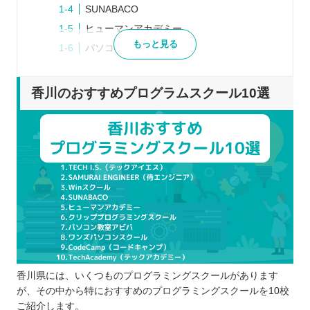
SUNABACO
ヒューマンアカデミー
もっと見る
パソコン教室アビバ
ワンズパソコンスクール
CodeCamp（コードキャンプ）
香川のおすすめプログラムスクール10選
TechAcademy（テックアカデミー）
プログラムスクールを選ぶポイント
学びたい言語に合わせて選ぶ
目的に合うスクールを選ぶ
サポート体制の内容で選ぶ
通学かオンラインか受講方法で選ぶ
適切な料金や規約を重視して選ぶ
プログラムスクールで学習するメリット
自分だけでは理解できないところを質問で
香川県には、いくつものプログラミングスクールがあります
きる
が、その中から特におすすめのプログラミングスクールを10校
効率良くプログラミングの学習ができる
ご紹介します。