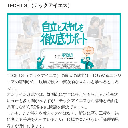
エンジニアを目指せるスキルを身に付けら
TECH I.S.（テックアイエス）
れる
ポートフォリオの作成が可能
プログラムスクールで学ぶ際の注意点
学ぶ目的を明確化させる
継続して学習できるか考える
学びやすい環境か体験に参加する
香川で自分に合ったプログラムスクールを選ぼ
う！
自分の住んでるエリアでプログラミングスクールを
TECH I.S.（テックアイエス）の最大の魅力は、現役Webエンジ
ニアの講師から、現場で役立つ実践的なスキルを学べるところ
探したい⭐️
です。
北海道 / 東北
オンライン形式では、疑問点にすぐに答えてもらえるか心配と
関東
いう声も多く聞かれますが、テックアイエスなら講師と画面を
共有しながら5分以内に問題を解決できます。
中部
しかも、ただ答えを教えるのではなく、解決に至る工程を一緒
近畿
に考える手法をとっているため、現場で欠かせない「論理的思
中国
考」が身に付きます。