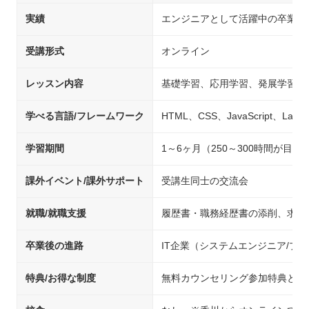
実績
エンジニアとして活躍中の卒業生
受講形式
オンライン
レッスン内容
基礎学習、応用学習、発展学習、
学べる言語/フレームワーク
HTML、CSS、JavaScript、Lara
学習期間
1～6ヶ月（250～300時間が目安
課外イベント/課外サポート
受講生同士の交流会
就職/就職支援
履歴書・職務経歴書の添削、求人
卒業後の進路
IT企業（システムエンジニア/
特典/お得な制度
無料カウンセリング参加特典として