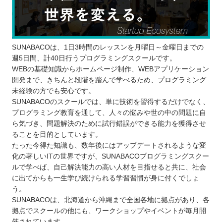
SUNABACOは、1日3時間のレッスンを月曜日～金曜日までの
週5日間、計40日行うプログラミングスクールです。
WEBの基礎知識からホームページ制作、WEBアプリケーション
開発まで、きちんと段階を踏んで学べるため、プログラミング
未経験の方でも安心です。
SUNABACOのスクールでは、単に技術を習得するだけでなく、
プログラミング教育を通して、人々の悩みや世の中の問題に自
ら気づき、問題解決のために試行錯誤ができる能力を獲得させ
ることを目的としています。
たった今得た知識も、数年後にはアップデートされるような変
化の著しいITの世界ですが、SUNABACOプログラミングスクー
ルで学べば、自己解決能力の高い人材を目指せると共に、社会
に出てからも一生学び続けられる学習習慣が身に付くでしょ
う。
SUNABACOは、北海道から沖縄まで全国各地に拠点があり、各
拠点でスクールの他にも、ワークショップやイベントが毎月開
催されています。