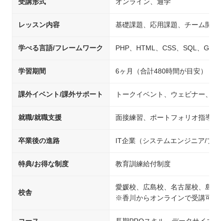
受講形式
オンライン、通学
レッスン内容
基礎課題、応用課題、チーム開発
学べる言語/フレームワーク
PHP、HTML、CSS、SQL、Git、Jav
学習期間
6ヶ月（合計480時間が目安）
課外イベント/課外サポート
トークイベント、ウェビナー、交
就職/就職支援
面接練習、ポートフォリオ指導、
卒業後の進路
IT企業（システムエンジニア/
特典/お得な制度
教育訓練給付制度
愛媛校、広島校、名古屋校、島根
校舎
※香川からオンラインで受講可能