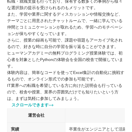
転職・就職支援も行っており、保有する数多くの事例から様々
な選択肢の提示を受けられるのもメリットです。
また、学習や業界に関するディスカッションや情報交換など、
テーマごとに用意されたチャットルームで、一緒に学んでいる
仲間とコミュニケーションが取れるため、学習へのモチベーシ
ョンが保ちやすくなっています。
さらに、授業の録画も可能で、課題や宿題もアーカイブ化され
るので、好きな時に自分の学習を振り返ることができます。
ヒューマンアカデミーの無料プログラミング授業体験では、初
心者を対象としたPythonの体験会を全国の校舎で開催していま
す。
体験内容は、簡単なコードを使ってExcel集計の自動化に挑戦す
るもので、オンライン形式での参加も可能です。
IT業界への転職を希望している方に向けた説明会も行っている
ので、校舎や授業、業界の雰囲気だけでも知りたいという方
は、まずは気軽に参加してみましょう。
スクロールできます
運営会社
実績
卒業生がエンジニアとして活躍