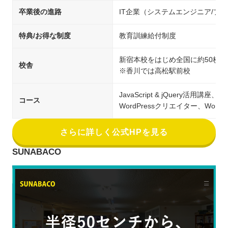
卒業後の進路
IT企業（システムエンジニア/
特典/お得な制度
教育訓練給付制度
新宿本校をはじめ全国に約50校
校舎
※香川では高松駅前校
JavaScript & jQuery活用
コース
WordPressクリエイター、Wor
さらに詳しく公式HPを見る
SUNABACO