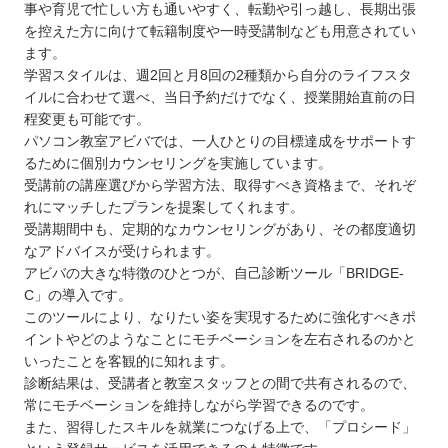
事や育児で忙しい方も通いやすく、転勤や引っ越し、長期出張
を控えた方に向けて転籍制度や一時受講制なども用意されてい
ます。
学習スタイルは、週2回と月8回の2種類から自分のライフスタ
イルに合わせて選べ、当日予約だけでなく、授業開始直前の日
程変更も可能です。
パソコン教室アビバでは、一人ひとりの目標達成をサポートす
るために個別カウンセリングを実施しています。
受講前の講座選びから学習方法、取得すべき資格まで、それぞ
れにマッチしたプランを提案してくれます。
受講期間中も、定期的なカウンセリングがあり、その都度適切
なアドバイスが受けられます。
アビバの大きな特徴のひとつが、自己診断ツール「BRIDGE-
C」の導入です。
このツールにより、なりたい姿を実現するために強化すべきポ
イントやどのようなことにモチベーションを左右されるのかと
いったことを客観的に知れます。
診断結果は、受講者と教室スタッフとの間で共有されるので、
常にモチベーションを維持しながら学習できるのです。
また、習得したスキルを就業につなげる上で、「プロシード」