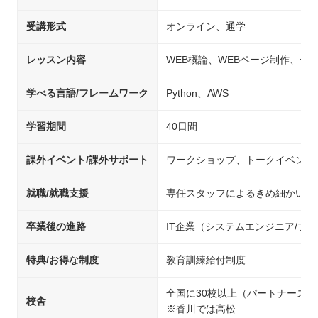
受講形式
オンライン、通学
レッスン内容
WEB概論、WEBページ制作、デ
学べる言語/フレームワーク
Python、AWS
学習期間
40日間
課外イベント/課外サポート
ワークショップ、トークイベント
就職/就職支援
専任スタッフによるきめ細かいサ
卒業後の進路
IT企業（システムエンジニア/
特典/お得な制度
教育訓練給付制度
全国に30校以上（パートナース
校舎
※香川では高松