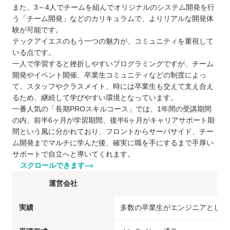
四国
また、3～4人でチームを組んでオリジナルのシステム開発を行
う「チーム開発」などのカリキュラムで、よりリアルな開発体
九州 / 沖縄
験が可能です。
テックアイエスのもう一つの魅力が、コミュニティを重視して
いる点です。
一人で学習すると挫折しやすいプログラミングですが、チーム
開発やイベント開催、卒業生コミュニティなどの制度によっ
て、スタッフやクラスメイト、時には卒業生も交えて支え合え
るため、継続して学びやすい環境となっています。
一番人気の「長期PROスキルコース」では、1年間の受講期間
の内、前半6ヶ月が学習期間、後半6ヶ月がキャリアサポート期
間という風に分かれており、フロントからサーバサイド、チー
ム開発までマルチに学んだ後、確実に職を手にするまで手厚い
サポートで自立へと導いてくれます。
スクロールできます
運営会社
実績
多数の卒業生がエンジニアとして