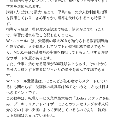
て指導内容をアレンジしているため、初心者でも分かりやすく
学習を進められます。
講師1人に対して最大5名まで（平均3名）の少人数制個別指導
を採用しており、きめ細やかな指導を受けられるのも特徴で
す。
指導から解説、理解度の確認まで毎回、講師が全て行うこと
で、学習に遅れを取る心配もありません。
Winスクールには、受講料の最大20％が給付される教育訓練給
付制度の他、入学特典としてソフトが特別価格で購入できた
り、MOS1科目の受験料の半額を負担してもらえたりするお得
なサポート制度があります。
また、仕事に活かせる講座が300種類以上もあり、その中から
自分の目標とする業界にぴったりの講座を選んで受講できま
す。
Winスクール受講生は、ほとんどが初心者からスタートしてい
るにも関わらず、受講後の就職率は96％というところも注目す
べきポイントです。
この数字は、転職サービス業界最大級の「doda」とタッグを組
み、プロキャリアアドバイザーによるカウンセリングや求人紹
介などの手厚い支援によって実現しているものであり、斡旋に
よる就職は含まれていません。