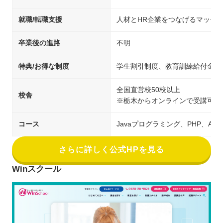
就職/転職支援
人材とHR企業をつなげるマッチ
卒業後の進路
不明
特典/お得な制度
学生割引制度、教育訓練給付金制
全国直営校50校以上
校舎
※栃木からオンラインで受講可能
コース
Javaプログラミング、PHP、An
さらに詳しく公式HPを見る
Winスクール