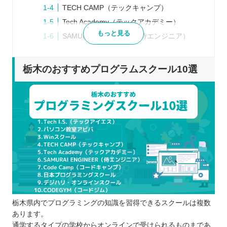
TECH CAMP（テックキャンプ）
Tech Academy（テックアカデミー）
もっと見る
SAMURAI ENGINEER（侍エンジニア）
Code Camp（コードキャンプ）
日本プログラミングスクール
栃木のおすすめプログラムスクール10選
デジハリ・オンラインスクール
CODEGYM（コードジム）
プログラムスクールを選ぶポイント
目的に合った学習ができるか
自分の学びたい言語を習得できるか
就職や転職へのサポートを行っているか
料金設定や規約内容に問題はないか
プログラムスクールで学習するメリット
効率的にプログラミングを学べる
栃木県内でプログラミングの知識を習得できるスクールは複数
自分だけでは理解しにくい場所も質問でき
あります。
る
通学するタイプの学校からオンラインで受けられるものまであ