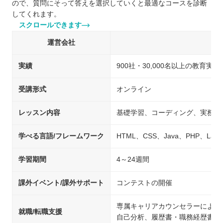
ので、質問にそって答えを選択していくと最適なコースを診断
してくれます。
スクロールできます
運営会社
キ
実績
900社・30,000名以上の教育実績
受講形式
オンライン
レッスン内容
基礎学習、コーディング、実務を
学べる言語/フレームワーク
HTML、CSS、Java、PHP、Laravel
学習期間
4～24週間
課外イベント/課外サポート
コンテストの開催
専属キャリアカウンセラーによる
就職/転職支援
自己分析、履歴書・職務経歴書の