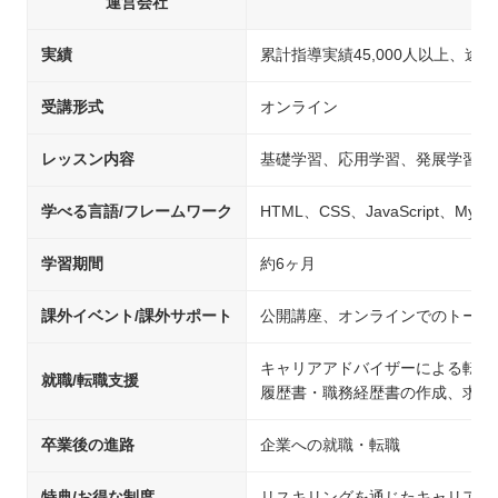
運営会社
実績
累計指導実績45,000人以上、途中
受講形式
オンライン
レッスン内容
基礎学習、応用学習、発展学習、
学べる言語/フレームワーク
HTML、CSS、JavaScript、MySQ
学習期間
約6ヶ月
課外イベント/課外サポート
公開講座、オンラインでのトーク
キャリアアドバイザーによる転職
就職/転職支援
履歴書・職務経歴書の作成、求人
卒業後の進路
企業への就職・転職
特典/お得な制度
リスキリングを通じたキャリアア