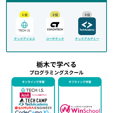
１位
２位
３位
テックアイエス
コーチテック
テックアカデミー