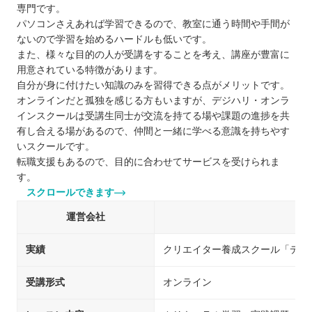
専門です。
パソコンさえあれば学習できるので、教室に通う時間や手間が
ないので学習を始めるハードルも低いです。
また、様々な目的の人が受講をすることを考え、講座が豊富に
用意されている特徴があります。
自分が身に付けたい知識のみを習得できる点がメリットです。
オンラインだと孤独を感じる方もいますが、デジハリ・オンラ
インスクールは受講生同士が交流を持てる場や課題の進捗を共
有し合える場があるので、仲間と一緒に学べる意識を持ちやす
いスクールです。
転職支援もあるので、目的に合わせてサービスを受けられま
す。
スクロールできます
運営会社
デ
実績
クリエイター養成スクール「デジ
受講形式
オンライン