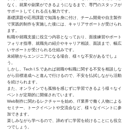
四国
なく、就業や副業ができるようになるまで、専門のスタッフが
サポートしてくれる点も魅力です。
九州 / 沖縄
基礎課題や応用課題で知識を身に付け、チーム開発や自主製作
で実践的制作を実施した後には、キャリアサポートが受けられ
ます。
転職や就職支援に役立つ内容となっており、面接練習やポート
フォリオ指導、就職先の紹介やキャリア相談、面談まで、幅広
いサポートが受けられる仕組みです。
未経験からエンジニアになる場合、様々な不安があるでしょ
う。
しかし、Tech I.S.であれば就職や転職に関する不安を相談しな
がら目標達成へと進んで行けるので、不安を払拭しながら活動
を続けられます。
また、オンラインでも孤独を感じずに学習できるよう様々なイ
ベントが定期的に開催されています。
Web制作に関わるレクチャーを始め、IT業界で働く人物による
セミナー、トークイベントや交流会など、様々なイベントに参
加できます。
楽しみながら学べるので、諦めずに学習を続けることにも役立
つでしょう。