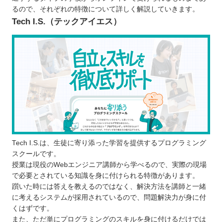
ポートフォリオの制作にもつながる
るので、それぞれの特徴について詳しく解説していきます。
Tech I.S.（テックアイエス）
現場に役立つスキルが身に付く
プログラムスクールで学ぶ際の注意点
なぜプログラミングを学ぶのか目的をはっ
きりさせる
継続できるか慎重に考える
無料体験には積極的に参加してみる
栃木で自分に合ったプログラムスクールを選ぼ
う！
自分の住んでるエリアでプログラミングスクールを
Tech I.S.は、生徒に寄り添った学習を提供するプログラミング
探したい⭐️
スクールです。
北海道 / 東北
授業は現役のWebエンジニア講師から学べるので、実際の現場
関東
で必要とされている知識を身に付けられる特徴があります。
躓いた時には答えを教えるのではなく、解決方法を講師と一緒
中部
に考えるシステムが採用されているので、問題解決力が身に付
近畿
くはずです。
中国
また、ただ単にプログラミングのスキルを身に付けるだけでは