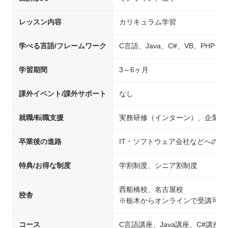
レッスン内容
カリキュラム学習
学べる言語/フレームワーク
C言語、Java、C#、VB、PHP、C+
学習期間
3～6ヶ月
課外イベント/課外サポート
なし
就職/転職支援
実務研修（インターン）、企業紹
卒業後の進路
IT・ソフトウェア会社などへの就
特典/お得な制度
学割制度、シニア割制度
西船橋校、名古屋校
校舎
※栃木からオンラインで受講可能
コース
C言語講座、Java講座、C#講座、V