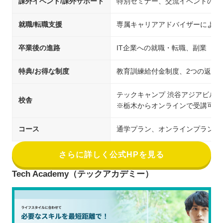
課外イベント/課外サポート
特別セミナー、交流イベントの開
就職/転職支援
専属キャリアアドバイザーによる
卒業後の進路
IT企業への就職・転職、副業
特典/お得な制度
教育訓練給付金制度、2つの返金
テックキャンプ 渋谷アジアビル校
校舎
※栃木からオンラインで受講可能
コース
通学プラン、オンラインプラン
さらに詳しく公式HPを見る
Tech Academy（テックアカデミー）