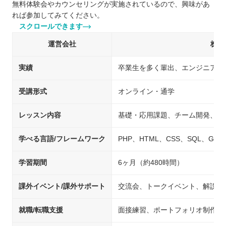
無料体験会やカウンセリングが実施されているので、興味があ
れば参加してみてください。
スクロールできます
運営会社
株式
実績
卒業生を多く輩出、エンジニアと
受講形式
オンライン・通学
レッスン内容
基礎・応用課題、チーム開発、自
学べる言語/フレームワーク
PHP、HTML、CSS、SQL、Git、Jav
学習期間
6ヶ月（約480時間）
課外イベント/課外サポート
交流会、トークイベント、解説・
就職/転職支援
面接練習、ポートフォリオ制作の