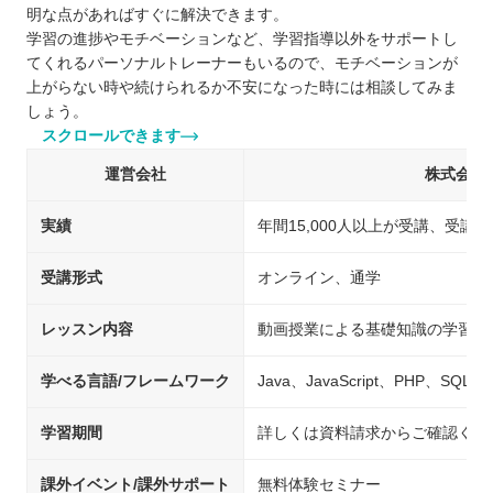
明な点があればすぐに解決できます。
学習の進捗やモチベーションなど、学習指導以外をサポートし
てくれるパーソナルトレーナーもいるので、モチベーションが
上がらない時や続けられるか不安になった時には相談してみま
しょう。
スクロールできます
運営会社
株式会社
実績
年間15,000人以上が受講、受講満
受講形式
オンライン、通学
レッスン内容
動画授業による基礎知識の学習、
学べる言語/フレームワーク
Java、JavaScript、PHP、SQL
学習期間
詳しくは資料請求からご確認くだ
課外イベント/課外サポート
無料体験セミナー