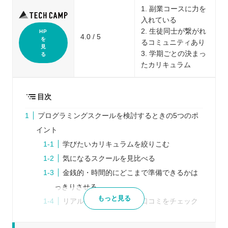
1. 副業コースに力を
入れている
2. 生徒同士が繋がれ
HP
4.0 / 5
を
るコミュニティあり
見
3. 学期ごとの決まっ
る
たカリキュラム
目次
プログラミングスクールを検討するときの5つのポ
イント
学びたいカリキュラムを絞りこむ
気になるスクールを見比べる
金銭的・時間的にどこまで準備できるかは
っきりさせる
もっと見る
リアルな声を知るために口コミをチェック
する