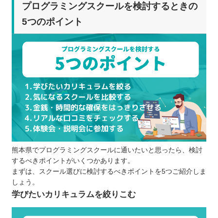
体験会に足を運ぶ
プログラミングスクールを検討するときの
プログラミングスクールを比較するときの5つのポ
5つのポイント
イント
スケジュールに無理がないか
受講費用や諸経費はどのくらいか
サポート体制はどうなっているか
カリキュラムのレベルはどのくらいか
受講スタイルは自分に合っているか
プログラミングスクールに通う5つのメリット
効率的に学べる
モチベーションを高いまま維持できる
熊本県でプログラミングスクールに通いたいと思ったら、検討
仕事に役立つ知識・スキルを学べる
するべきポイントがいくつかあります。
転職や就職がしやすくなる
まずは、スクール選びに検討するべきポイントを5つご紹介しま
相談できるスタッフや仲間がいる
しょう。
プログラミングスクールに通う3つのデメリット
学びたいカリキュラムを絞りこむ
カリキュラムによって言語が決まっている