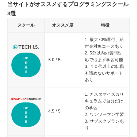
当サイトがオススメするプログラミングスクール
3選
スクール
オススメ度
特徴
1. 最大70%還付、給
付金対象コースあり
2. 5分以内の質問対
HP
5.0 / 5
応で悩まず学習可能
を
3. ４０代以上の転職
見
る
も諦めないサポート
あり
1. カスタマイズカリ
キュラムで自分だけ
の学習
HP
4.5 / 5
を
2. ワンツーマン学習
見
3. サブスクプランあ
る
り