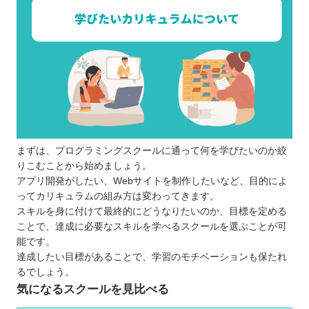
仕事や学業との両立が難しいケースもある
費用面を負担に感じてしまう場合がある
どんなプログラミング言語を学ぶのが良いのか
子ども向けと大人向けにプログラミングスクールに
違いはあるか
お得にプログラミングスクールに通える制度
プログラミングスクールで挫折しないために
【熊本】大人向けのおすすめプログラミングスクー
まずは、プログラミングスクールに通って何を学びたいのか絞
ル7選
りこむことから始めましょう。
TECH I.S.（テックアイエス）
アプリ開発がしたい、Webサイトを制作したいなど、目的によ
パソコン教室アビバ
ってカリキュラムの組み方は変わってきます。
スキルを身に付けて最終的にどうなりたいのか、目標を定める
SAMURAI ENGINEER（侍エンジニア）
ことで、達成に必要なスキルを学べるスクールを選ぶことが可
デジハリ・オンラインスクール
能です。
DMM WEBCAMP
達成したい目標があることで、学習のモチベーションも保たれ
TechAcademy（テックアカデミー）
るでしょう。
気になるスクールを見比べる
CodeCamp（コードキャンプ）