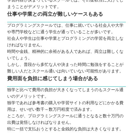
学習内容が決まっているスクールでは、その柔軟性に欠けてし
まうことがデメリットです。
仕事や学業との両立が難しいケースもある
プログラミングスクールでは、仕事に就いている社会人や大学
や専門学校などに通う学生が通っていることが多いです。
社会人や学生は仕事や学業とプログラミングの学習を両立しな
ければなりません。
時間や金銭、精神的に余裕がある人であれば、両立は難しくな
いでしょう。
しかし、普段から多忙な人や決まった時間に勉強をすることが
難しい人だとスクール通いは向いていない可能性があります。
費用面を負担に感じてしまう場合がある
独学と比べて費用の負担が大きくなってしまうのもスクール通
いのデメリットです。
独学であれば参考書の購入や学習サイトの利用などにかかる費
用は、せいぜい数千～数万円程度で済みます。
ところが、プログラミングスクールに通うとなると数十万円の
出費は覚悟しなければなりません。
特に一括で支払おうとすると金銭的な負担は大きくなります。