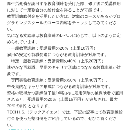
厚生労働省が認可する教育訓練を受けた際、修了後に受講費用
に対して一定割合分の給付金を得ることが可能です。
教育訓練給付金を活用したい方は、対象のコースがあるかプロ
グラミングスクールのコース内容をチェックしてみてくださ
い。
気になる支給率は教育訓練のレベルに応じて、以下のように定
められています。
・一般教育訓練：受講費用の20％（上限10万円）
雇用の安定や就職促進につながる教育訓練が対象です。
・特定一般教育訓練：受講費用の40％（上限20万円）
速やかな再就職、早期のキャリア形成につながる教育訓練が対
象です。
・専門実務教育訓練：受講費用の50％（上限40万円）、
中長期的なキャリア形成につながる教育訓練が対象です。
資格の取得かつ訓練修了後1年以内に雇用保険の被保険者で雇用
されると、受講費用の20％（上限16万円）が追加され、最大
70％の割引となります。
TECH I.S.（テックアイエス）では、下記の記事にて教育訓練給
付金を使った割引例をご紹介しているので、ぜひご覧くださ
い。