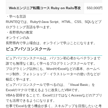
Webエンジニア転職コース Ruby on Rails専攻
550,000円
・学べる言語
RUNTEQでは、RubyやJava Script、HTML、CSS、SQLなどプ
ログラミング言語を学べます。
・長野県内の教室
オンラインのみ
長野県内で学ぶ場合は、オンラインで学ぶことになります。
ピュアパソコンスクール
ピュアパソコンスクールは、パソコン初心者からベテランまで
誰でも無理なく楽しく学べるプログラミングスクールです。
プログラミング以外にも、WordやExcelなどの基本、ホームペ
ージ制作、フォトショップ・イラストレーターの使い方などが
幅広く学べます。
ピュアパソコンスクールで学べるのは、「Visual Basic」を
Excelのマクロで使えるように改良したVBAです。
VBAを習得することで、ExcelだけではなくAccessなどのアプリ
でも活用できるようになります。
仕事でExcelを使う機会が多く、スキルアップを目指したいと考