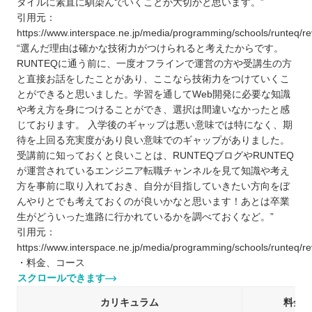
タイルに素直に馴染んでいくことが大切かと思います。”
引用元：
https://www.interspace.ne.jp/media/programming/schools/runteq/re
“選んだ理由は確かな技術力がつけられると考えたからです。
RUNTEQに通う前に、一度オフラインで運営の方や受講生の方
と直接お話をしたことがあり、ここなら技術力をつけていくこ
とができると思いました。学習を通してWeb開発に必要な知識
や考え方を身につけることができ、選択は間違いなかったと感
じております。 入学後のギャップは悪い意味では特になく、期
待を上回る充実度があり良い意味でのギャップがありました。
受講前に知っておくと良いことは、RUNTEQブログやRUNTEQ
が運営されているエンジニア転職チャンネルを見て知識や考え
方を事前に取り入れておき、自分が目指していきたい方向をぼ
んやりとでも考えておくのが良いかなと思います！あとは卒業
生がどういった進路に行かれているかを調べておくなど。”
引用元：
https://www.interspace.ne.jp/media/programming/schools/runteq/re
・料金、コース
スクロールできます
カリキュラム
料金