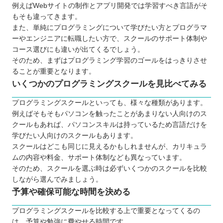
例えばWebサイトの制作とアプリ開発では学習すべき言語がそ
相談相手が身近にいる
もそも違ってきます。
効率的な学習を実現できる
また、単純にプログラミングについて学びたい方とプログラマ
ーやエンジニアに転職したい方で、スクールのサポート体制や
転職や就職が有利になる
コース選びにも違いが出てくるでしょう。
実務に役立つスキルが身に付く
そのため、まずはプログラミング学習のゴールをはっきりさせ
プログラミングスクールに通う3つのデメリット
ることが重要となります。
学びたい言語が選択できない場合がある
いくつかのプログラミングスクールを見比べてみる
コストは独学よりもかかってしまう
プログラミングスクールといっても、様々な種類があります。
スケジュールを柔軟に設定できない
例えばそもそもパソコンを触ったことがあまりない人向けのス
どんなプログラミング言語を学ぶのが良いのか
クールもあれば、パソコンスキルは持っているため言語だけを
学びたい人向けのスクールもあります。
子ども向けと大人向けにプログラミングスクールに
スクールはどこも同じに見えるかもしれませんが、カリキュラ
違いはあるか
ムの内容や料金、サポート体制なども異なっています。
お得にプログラミングスクールに通える制度
そのため、スクールを選ぶ時は必ずいくつかのスクールを比較
しながら選んでみましょう。
プログラミングスクールで挫折しないために
予算や確保可能な時間を決める
【長野】大人向けのおすすめプログラミングスクー
ル7選
プログラミングスクールを比較する上で重要となってくるの
は、予算や勉強に費やせる時間です。
TECH I.S.（テックアイエス）