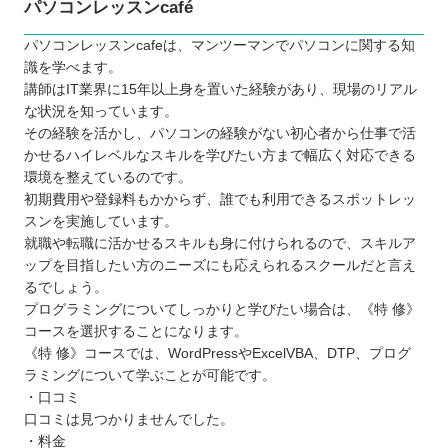
パソコンレッスンcafé
パソコンレッスンcafeは、マンツーマンでパソコンに関する知
識を学べます。
講師はIT業界に15年以上身を置いた経験があり、現場のリアル
な状況を知っています。
その経験を活かし、パソコンの経験がない初心者から仕事で活
かせるハイレベルなスキルを学びたい方まで幅広く対応できる
環境を整えているのです。
初期費用や登録料もかからず、誰でも利用できるスポットレッ
スンを実施しています。
就職や転職に活かせるスキルも身に付けられるので、スキルア
ップを目指したい方のニーズにも応えられるスクールだと言え
るでしょう。
プログラミングについてしっかりと学びたい場合は、《特 修》
コースを選択することになります。
《特 修》コースでは、WordPressやExcelVBA、DTP、プログ
ラミングについて学ぶことが可能です。
・口コミ
口コミは見つかりませんでした。
・料金