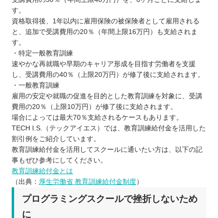
す。
資格取得後、1年以内に雇用保険の被保険者として雇用される
と、追加で受講費用の20％（年間上限16万円）も支給されま
す。
・特定一般教育訓練
速やかな再就職や早期のキャリア形成を目指す労働者を支援
し、受講費用の40％（上限20万円）が修了後に支給されます。
・一般教育訓練
雇用の安定や就職の促進を目的とした教育訓練を対象に、受講
費用の20％（上限10万円）が修了後に支給されます。
場合によっては最大70％支給されるケースもあります。
TECH I.S.（テックアイエス）では、教育訓練給付金を活用した
割引例をご紹介しています。
教育訓練給付金を活用してスクールに通いたい方は、以下の記
事もぜひ参考にしてください。
教育訓練給付金とは
（出典：
厚生労働省 教育訓練給付金制度
）
プログラミングスクールで挫折しないため
に