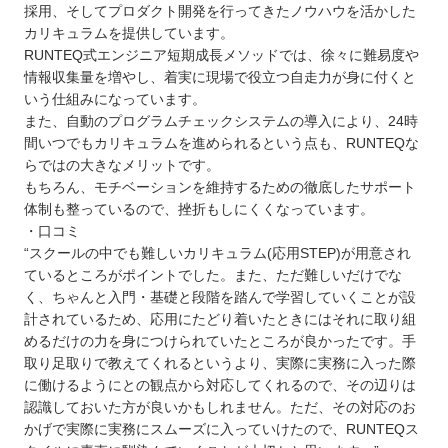
採用、そしてプロダクト開発を行ってきたノウハウを活かした
カリキュラムを提供しています。
RUNTEQ式エンジニア短期成長メソッドでは、徐々に難易度や
情報収集量を増やし、着実に現場で役立つ自走力が身に付くと
いう仕組みになっています。
また、自動のプログラムチェックシステムの導入により、24時
間いつでもカリキュラムを進められるという点も、RUNTEQな
らではの大きなメリットです。
もちろん、モチベーションを維持するための徹底したサポート
体制も整っているので、挫折もしにくくなっています。
・口コミ
“スクールの中でも難しいカリキュラム(応用STEP)が用意され
ているところがポイントでした。また、ただ難しいだけでな
く、ちゃんと入門・基礎と段階を踏んで学習していくことが設
計されているため、応用にたどり着いたときにはそれに取り組
めるだけの力を身につけられていたところが良かったです。手
取り足取りで教えてくれるというより、実際に実務に入った際
に働けるようにとの観点から対応してくれるので、その辺りは
認識しておいた方が良いかもしれません。ただ、その対応のお
かげで実際に実務にスムーズに入っていけたので、RUNTEQス