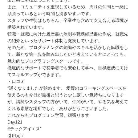
出た時にも役立つことでしょう。
また、コミュニティを重視しているため、周りの仲間と一緒に
頑張っているという時間も湧きやすいです。
スタッフや生徒はもちろん、卒業生も含めて支え合える環境が
構築されています。
転職・就職に向けた履歴書の添削や職務経歴書の作成、就職先
の紹介といったサポート体制も充実しています。
そのため、プログラミングの知識やスキルを活かした転職をし
て、新たな第一歩を踏み出したいと考えている方にとっても、
魅力的なプログラミングスクールです。
徹底的なサポートで初学者でも安心して学べ、目標達成に向け
てスキルアップができます。
・口コミ
“遅くなりましたが始めます。 愛媛のコワーキングスペースを
使えるのも今日が最後と思うと少し寂しい気持ちになります
が、講師やスタッフの方がいて、仲間がいて、やる気を与えて
くれる素敵な場所でした！ありがとうございました。
これからもプログラミン学習、頑張ります
Day121
#テックアイエス”
引用元：