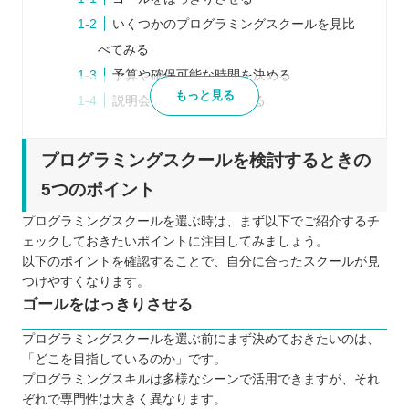
いくつかのプログラミングスクールを見比
べてみる
予算や確保可能な時間を決める
もっと見る
説明会などに参加してみる
口コミや体験談などリアルな声を参考にす
る
プログラミングスクールを検討するときの
プログラミングスクールを比較するときの5つのポ
5つのポイント
イント
プログラミングスクールを選ぶ時は、まず以下でご紹介するチ
受講形式は自分に合っているか
ェックしておきたいポイントに注目してみましょう。
無理なく通えるスケジュールになっている
以下のポイントを確認することで、自分に合ったスクールが見
か
つけやすくなります。
ゴールをはっきりさせる
通うためのコストはどのくらいかかるか
サポートはどの程度行われているか
プログラミングスクールを選ぶ前にまず決めておきたいのは、
カリキュラムの質に満足できるか
「どこを目指しているのか」です。
プログラミングスキルは多様なシーンで活用できますが、それ
プログラミングスクールに通う5つのメリット
ぞれで専門性は大きく異なります。
独学よりもモチベーションを維持しやすい