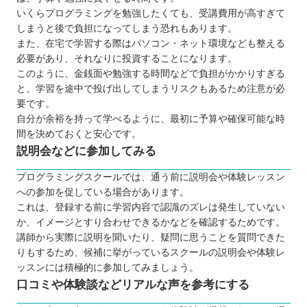
いくらプログラミングを勉強したくても、受講費用が高すぎて
RUNTEQ（ランテック）
しまうと後で負担になってしまう恐れもあります。
ピュアパソコンスクール
また、在宅で学習する際はパソコン・ネット環境なども整える
パソコンレッスンcafé
必要があり、それなりに投資することになります。
このように、金銭面や勉強する時間などで負担がかかりすぎる
Winスクール
と、学習を途中で投げ出してしまうリスクもあるため注意が必
ハロー！パソコン教室 イトーヨーカドー上
要です。
田校
自分が余裕を持って学べるように、最初に予算や確保可能な時
パソコンスクールすきこそじょうず
間を決めておくと安心です。
説明会などに参加してみる
【長野】子ども向けのおすすめプログラミングス
クール3選
プログラミングスクールでは、通う前に説明会や体験レッスン
ワンダーコード シュティル軽井沢校
への参加を促している場合があります。
これは、登録する前に学習内容で認識のズレは発生していない
プロクラ
か、イメージとすり合わせできるかなどを確認するためです。
SUTEMON（ステモン）
講師から実際に説明を聞いたり、疑問に思うことを質問できた
自分にあったスクールを選ぼう
りもするため、候補に挙がっているスクールの説明会や体験レ
ッスンには積極的に参加してみましょう。
口コミや体験談などリアルな声を参考にする