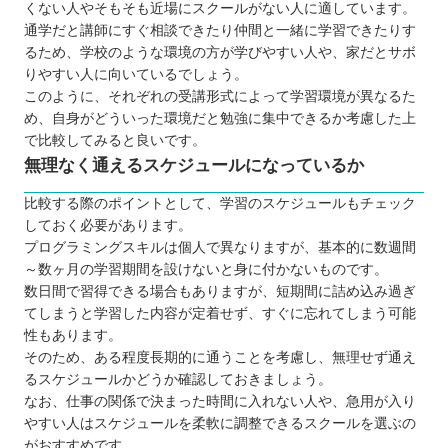
くない人やそもそも近場にスクールがない人に適しています。
通学だと講師にすぐ相談できたり仲間と一緒に学習できたりす
るため、学校のような環境の方が学びやすい人や、家だとサボ
りやすい人に向いているでしょう。
このように、それぞれの受講形式によって学習環境が異なるた
め、自身がどういった環境だと勉強に集中できるか考慮した上
で比較してみると良いです。
無理なく通えるスケジュールになっているか
比較する際のポイントとして、学習のスケジュールもチェック
しておく必要があります。
プログラミングスキルは個人で異なりますが、基本的に数週間
～数ヶ月の学習期間を設けないと身に付かないものです。
数日間で習得できる場合もありますが、短期間に詰め込み過ぎ
てしまうと学習した内容が定着せず、すぐに忘れてしまう可能
性もあります。
そのため、ある程度長期的に通うことを考慮し、無理せず通え
るスケジュールかどうか確認しておきましょう。
なお、仕事の関係で決まった時間に入れない人や、急用が入り
やすい人はスケジュールを柔軟に調整できるスクールを選ぶの
がおすすめです。