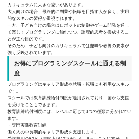
カリキュラムに大きな違いがあります。
大人向けの場合、最終的に副業や転職を目指す人が多く、実用
的なスキルの習得が重視されます。
一方、子ども向けの場合はロボットの制御やゲーム開発を通し
て楽しくプログラミングに触れつつ、論理的思考を養成するこ
とが主な目的です。
そのため、子ども向けのカリキュラムでは趣味や教養の要素が
強く反映されています。
お得にプログラミングスクールに通える制
度
プログラミングはキャリア形成や就職・転職にも有用なスキル
です。
スクールでは教育訓練給付制度が適用されており、国から支援
を受けることもできます。
教育訓練給付制度には、レベルに応じて3つの種類に分かれてい
ます。
・専門実践教育訓練
働く人の中長期的キャリア形成を支援します。
受講費用の50％（年間上限40万円）を、6ヶ月ごとに支給しま