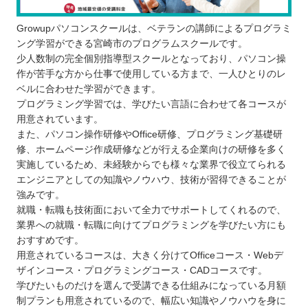
Growupパソコンスクールは、ベテランの講師によるプログラミ
ング学習ができる宮崎市のプログラムスクールです。
少人数制の完全個別指導型スクールとなっており、パソコン操
作が苦手な方から仕事で使用している方まで、一人ひとりのレ
ベルに合わせた学習ができます。
プログラミング学習では、学びたい言語に合わせて各コースが
用意されています。
また、パソコン操作研修やOffice研修、プログラミング基礎研
修、ホームページ作成研修などが行える企業向けの研修を多く
実施しているため、未経験からでも様々な業界で役立てられる
エンジニアとしての知識やノウハウ、技術が習得できることが
強みです。
就職・転職も技術面において全力でサポートしてくれるので、
業界への就職・転職に向けてプログラミングを学びたい方にも
おすすめです。
用意されているコースは、大きく分けてOfficeコース・Webデ
ザインコース・プログラミングコース・CADコースです。
学びたいものだけを選んで受講できる仕組みになっている月額
制プランも用意されているので、幅広い知識やノウハウを身に