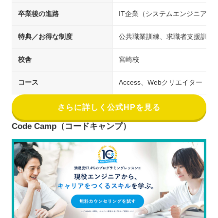
卒業後の進路
IT企業（システムエンジニア／
特典／お得な制度
公共職業訓練、求職者支援訓練
校舎
宮崎校
コース
Access、Webクリエイター
さらに詳しく公式HPを見る
Code Camp（コードキャンプ）