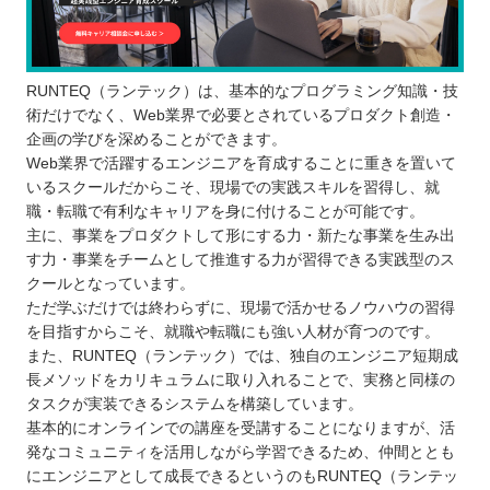
RUNTEQ（ランテック）は、基本的なプログラミング知識・技
術だけでなく、Web業界で必要とされているプロダクト創造・
企画の学びを深めることができます。
Web業界で活躍するエンジニアを育成することに重きを置いて
いるスクールだからこそ、現場での実践スキルを習得し、就
職・転職で有利なキャリアを身に付けることが可能です。
主に、事業をプロダクトして形にする力・新たな事業を生み出
す力・事業をチームとして推進する力が習得できる実践型のス
クールとなっています。
ただ学ぶだけでは終わらずに、現場で活かせるノウハウの習得
を目指すからこそ、就職や転職にも強い人材が育つのです。
また、RUNTEQ（ランテック）では、独自のエンジニア短期成
長メソッドをカリキュラムに取り入れることで、実務と同様の
タスクが実装できるシステムを構築しています。
基本的にオンラインでの講座を受講することになりますが、活
発なコミュニティを活用しながら学習できるため、仲間ととも
にエンジニアとして成長できるというのもRUNTEQ（ランテッ