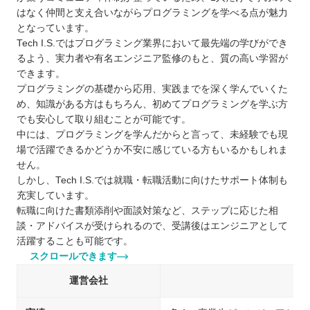
宮崎で自分に合ったプログラムスクールを選ぼ
はなく仲間と支え合いながらプログラミングを学べる点が魅力
う！
となっています。
自分の住んでるエリアでプログラミングスクールを
Tech I.S.ではプログラミング業界において最先端の学びができ
るよう、実力者や有名エンジニア監修のもと、質の高い学習が
探したい⭐️
できます。
北海道 / 東北
プログラミングの基礎から応用、実践までを深く学んでいくた
関東
め、知識がある方はもちろん、初めてプログラミングを学ぶ方
中部
でも安心して取り組むことが可能です。
中には、プログラミングを学んだからと言って、未経験でも現
近畿
場で活躍できるかどうか不安に感じている方もいるかもしれま
中国
せん。
四国
しかし、Tech I.S.では就職・転職活動に向けたサポート体制も
九州 / 沖縄
充実しています。
転職に向けた書類添削や面談対策など、ステップに応じた相
談・アドバイスが受けられるので、受講後はエンジニアとして
活躍することも可能です。
スクロールできます
運営会社
株