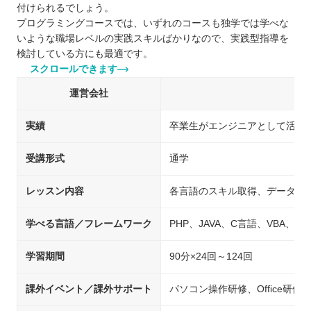
付けられるでしょう。
プログラミングコースでは、いずれのコースも独学では学べな
いような職場レベルの実践スキルばかりなので、実践型指導を
検討している方にも最適です。
スクロールできます
運営会社
実績
卒業生がエンジニアとして活躍
受講形式
通学
レッスン内容
各言語のスキル取得、データベ
学べる言語／フレームワーク
PHP、JAVA、C言語、VBA、Java
学習期間
90分×24回～124回
課外イベント／課外サポート
パソコン操作研修、Office