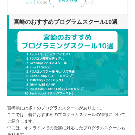
もっと見る
Code Camp（コードキャンプ）
RUNTEQ（ランテック）
DMM WEB CAMP
宮崎のおすすめプログラムスクール10選
POTEPAN CAMP（ポテパンキャンプ）
tech boost（テックブースト）
プログラムスクールを選ぶポイント
学習のゴールをどこに見据えるか
学びたいプログラム言語を習得できるか
受講形式はオンラインと通学のどちらか
卒業後のキャリアサポートも用意されてい
るか
料金は自分に合っているか
プログラムスクールで学習するメリット
宮崎県には多くのプログラムスクールがあります。
カリキュラムに沿って効率良く学べる
ここでは、特におすすめのプログラムスクールの特徴について
わからないところも講師に聞ける
ご紹介します。
中には、オンラインでの受講に対応したプログラムスクールも
ポートフォリオも制作できる
あります。