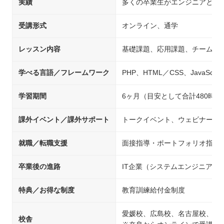
実績
多くの卒業生がエンジニアとし
受講形式
オンライン、通学
レッスン内容
基礎課題、応用課題、チーム開
学べる言語／フレームワーク
PHP、HTML／CSS、JavaScript
学習期間
6ヶ月（目安として合計480時間
課外イベント／課外サポート
トークイベント、ウェビナー、
就職／転職支援
面接指導・ポートフォリオ指導
卒業後の進路
IT企業（システムエンジニア
特典／お得な制度
教育訓練給付金制度
愛媛校、広島校、名古屋校、島
校舎