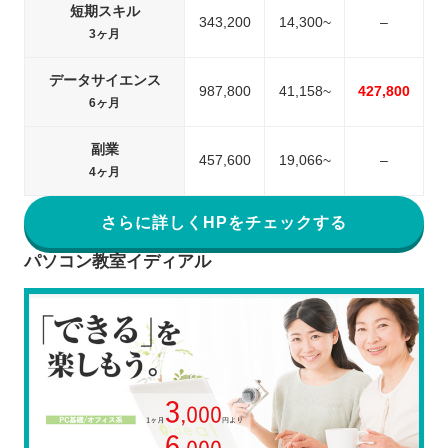
短期スキル
343,200
14,300~
–
3ヶ月
データサイエンス
987,800
41,158~
427,800
6ヶ月
副業
457,600
19,066~
–
4ヶ月
さらに詳しくHPをチェックする
パソコン教室イディアル