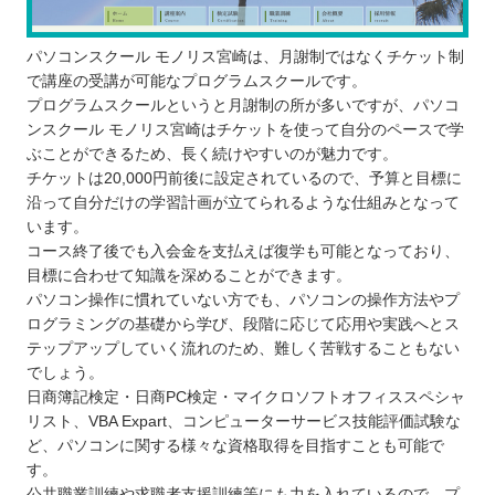
パソコンスクール モノリス宮崎は、月謝制ではなくチケット制
で講座の受講が可能なプログラムスクールです。
プログラムスクールというと月謝制の所が多いですが、パソコ
ンスクール モノリス宮崎はチケットを使って自分のペースで学
ぶことができるため、長く続けやすいのが魅力です。
チケットは20,000円前後に設定されているので、予算と目標に
沿って自分だけの学習計画が立てられるような仕組みとなって
います。
コース終了後でも入会金を支払えば復学も可能となっており、
目標に合わせて知識を深めることができます。
パソコン操作に慣れていない方でも、パソコンの操作方法やプ
ログラミングの基礎から学び、段階に応じて応用や実践へとス
テップアップしていく流れのため、難しく苦戦することもない
でしょう。
日商簿記検定・日商PC検定・マイクロソフトオフィススペシャ
リスト、VBA Expart、コンピューターサービス技能評価試験な
ど、パソコンに関する様々な資格取得を目指すことも可能で
す。
公共職業訓練や求職者支援訓練等にも力を入れているので、プ