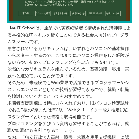
Live IT Schoolは、企業での実務経験者で構成された講師陣によ
る本格的なITスキルを磨くことのできる社会人向けのプログラ
ムスクールです。
用意されているカリキュラムは、いずれもパソコンの基本操作
からスタートするので、これまでにパソコン操作をした経験が
ない方や、初めてプログラミングを学ぶ方でも安心です。
段階的なカリキュラムを組んでいるため、基礎知識・応用・実
践へと進めていくことができます。
そのため、未経験でもWeb業界で活躍できるプログラマーやシ
ステムエンジニアとしての技術が習得できるので、就職・転職
を検討している方にとってもおすすめです。
求職者支援訓練には特に力を入れており、旧パソコン検定試験
であるP検の3級または準2級、Webクリエイター能力検定試験
スタンダードといった資格も取得可能です。
プログラミングを学びつつ資格も習得することができれば、就
職や転職にも有利になるでしょう。
なお、「独立行政法人高齢・障害・求職者雇用支援機構」に認