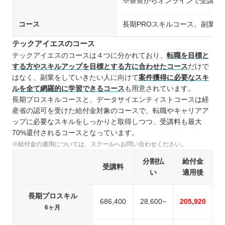
※奈良からオンラインで受講可
コース
長期PROスキルコース、副業
テックアイエスのコース
テックアイエスのコースは４つに分かれており、
転職を目標と
する方やスキルアップを目標とする方に合わせたコース
だけで
はなく、副業をしていきたい人に向けて
案件獲得に必要なスキ
ルを全て網羅的に学習できるコース
も用意されています。
長期プロスキルコースと、データサイエンティストコースは経
産省の認可を受けた給付金対象のコースで、転職やキャリアア
ップに必要なスキルをしっかりと取得しつつ、受講料も最大
70%還付されるコースとなっています。
※給付金の適用については、スクールへお問い合わせください。
分割払
給付金
受講料
い
適用後
長期プロスキル
686,400
28,600~
205,920
6ヶ月