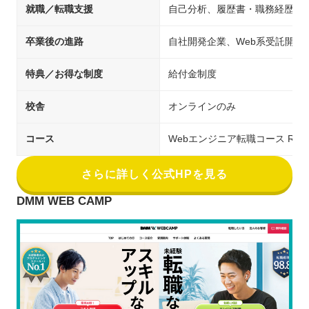
就職／転職支援
自己分析、履歴書・職務経歴書
卒業後の進路
自社開発企業、Web系受託開発
特典／お得な制度
給付金制度
校舎
オンラインのみ
コース
Webエンジニア転職コース Ruby o
さらに詳しく公式HPを見る
DMM WEB CAMP