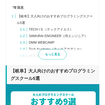
目次
【岐阜】大人向けのおすすめプログラミングスクー
ル5選
TECH I.S.（テックアイエス）
SAMURAI ENGINEER（侍エンジニア）
DMM WEBCAMP
Tech Academy（テックアカデミー）
もっと見る
パソコン教室アビバ
プログラミングスクールを検討するときの5つのポ
イント
【岐阜】大人向けのおすすめプログラミン
目標を決める
グスクール5選
学習できる時間や予算を決める
スクールは複数で比較する
スクールの口コミ・体験談を確認する
説明会や体験レッスンには必ず参加する