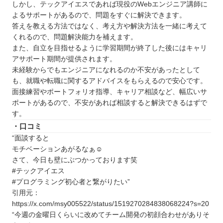
しかし、テックアイエスであれば現役のWebエンジニア講師に
TECH Chance！（テックチャンス）
よるサポートがあるので、問題をすぐに解決できます。
自分にあったスクールを選ぼう
答えを教える方法ではなく、考え方や解決方法を一緒に考えて
自分の住んでるエリアでプログラミングスクール
くれるので、問題解決能力を補えます。
を探したい⭐️
また、自立を目指せるように学習期間が終了した後にはキャリ
アサポート期間が提供されます。
北海道 / 東北
未経験からでもエンジニアになれるのか不安があったとして
関東
も、就職や転職に関するアドバイスをもらえるので安心です。
中部
面接練習やポートフォリオ指導、キャリア相談など、幅広いサ
ポートがあるので、不安があれば相談すると解決できるはずで
近畿
す。
中国
・口コミ
四国
“面談すると
九州 / 沖縄
モチベーションあがるなぁ☺️
さて、今日も壁にぶつかっております笑
#テックアイエス
#プログラミング初心者と繋がりたい”
引用元：
https://x.com/msy005522/status/1519270284838068224?s=20
“今週の金曜日くらいに改めてチーム開発の初顔合わせがありそ