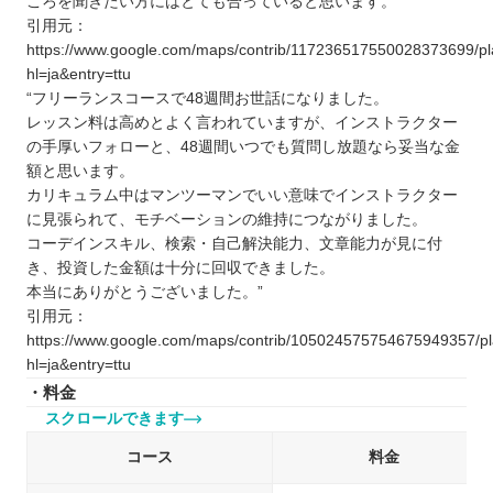
ころを聞きたい方にはとても合っていると思います。”
引用元：
https://www.google.com/maps/contrib/11723651755002837369
hl=ja&entry=ttu
“フリーランスコースで48週間お世話になりました。
レッスン料は高めとよく言われていますが、インストラクター
の手厚いフォローと、48週間いつでも質問し放題なら妥当な金
額と思います。
カリキュラム中はマンツーマンでいい意味でインストラクター
に見張られて、モチベーションの維持につながりました。
コーデインスキル、検索・自己解決能力、文章能力が見に付
き、投資した金額は十分に回収できました。
本当にありがとうございました。”
引用元：
https://www.google.com/maps/contrib/10502457575467594935
hl=ja&entry=ttu
・料金
スクロールできます
コース
料金