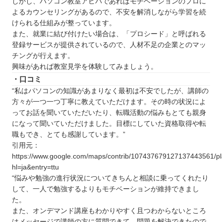
しかし、パソコン教室アビバであればモチベーションのプロに
よるカウンセリングがあるので、不安を解消しながら学習を続
けられる仕組みが整っています。
また、就業に結び付けたい場合は、「プロシード」と呼ばれる
登録サービスが提供されているので、人材不足の企業とのマッ
チングが行えます。
興味があれば教室見学を体験してみましょう。
・口コミ
“私はパソコンの知識があまりなく最初は不安でしたが、講師の
方々が一つ一つ丁寧に教えていただけます。その時の状況によ
ってお話を聞いていただいたり、転職活動の悩みもとても親身
になって聞いていただけました。目標にしていた資格取得や転
職もでき、とても感謝しています。”
引用元：
https://www.google.com/maps/contrib/107437679127137443561/
hl=ja&entry=ttu
“悩みや勉強の進行状況についてきちんと相談に乗ってくれたり
して、一人で勉強するよりもモチベーションが維持できまし
た。
また、オンデマンド講座もわかりやすく且つわからないところ
はメッセージで講師の方に質問できて、問題を解決できたので