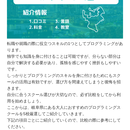
プログラミングスクールを比較するときの5つのポ
イント
受講形式が自分に適しているか
通いやすいか
サポート体制が充実しているか
転職や就職の際に役立つスキルの1つとしてプログラミングがあ
カリキュラムの質はどうか
ります。
予算に見合った費用か
独学でも知識を身に付けることは可能ですが、分らない部分は
プログラミングスクールに通う5つのメリット
自分で解決する必要があり、孤独を感じやすく挫折もしやすい
モチベーションを維持しやすい
です。
しっかりとプログラミングのスキルを身に付けるためにもスク
独学よりも効率的に学べる
ールの活用は有効ですが、選び方を間違えてしまうと後悔を招
相談しやすい学習環境
きます。
実務に役立つスキルを学べる
自分に合うスクール選びが大切なので、必ず比較をしてから利
就職・転職が有利になる
用を始めましょう。
ここからは、岐阜県にある大人におすすめのプログラミングス
プログラミングスクールに通う3つのデメリット
クールを5校厳選してご紹介していきます。
自分の目標と学習内容が合わないことがあ
下記の項目ごとにご紹介していくので、比較の際に参考にして
る
ください。