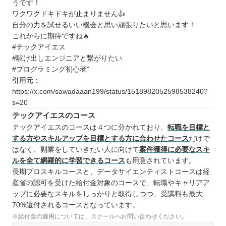
うです！
ワクワクドキドキが止まりません👍
自分の力を試せるいい機会と思い頑張りたいと思います！
これからに期待ですね🔥
#テックアイエス
#駆け出しエンジニアと繋がりたい
#プログラミング初心者”
引用元：
https://x.com/sawadaaan199/status/1518982052598538240?
s=20
テックアイエスのコース
テックアイエスのコースは４つに分かれており、
転職を目標と
する方やスキルアップを目標とする方に合わせたコース
だけで
はなく、副業をしていきたい人に向けて
案件獲得に必要なスキ
ルを全て網羅的に学習できるコース
も用意されています。
長期プロスキルコースと、データサイエンティストコースは経
産省の認可を受けた給付金対象のコースで、転職やキャリアア
ップに必要なスキルをしっかりと取得しつつ、受講料も最大
70%還付されるコースとなっています。
※給付金の適用については、スクールへお問い合わせください。