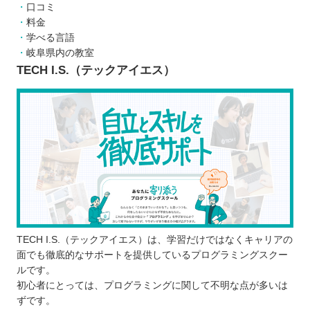
口コミ
スケジュール通りに進めなければならない
料金
独学よりも費用が高い
学べる言語
どんなプログラミング言語を学ぶのが良いのか
岐阜県内の教室
子ども向けと大人向けにプログラミングスクールに
TECH I.S.（テックアイエス）
違いはあるか
お得にプログラミングスクールに通える制度
・専門実践教育訓練
・特定一般教育訓練
・一般教育訓練
プログラミングスクールで挫折しないために
【岐阜】子ども向けのおすすめプログラミングス
クール5選
TECH I.S.（テックアイエス）は、学習だけではなくキャリアの
アーテック自考力キッズ
面でも徹底的なサポートを提供しているプログラミングスクー
アーテックエジソンアカデミー
ルです。
manalgo（まなるご）
初心者にとっては、プログラミングに関して不明な点が多いは
ながらSTEAMLAB
ずです。