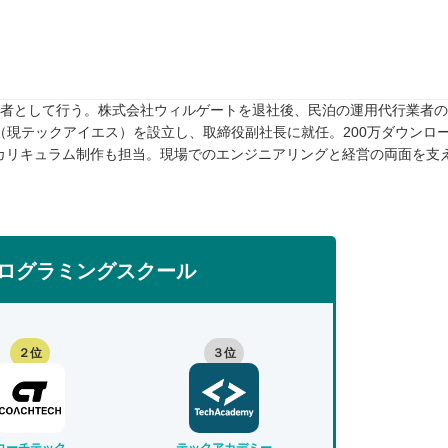
任者として行う。株式会社ウィルゲートを退社後、民泊の運用代行業者のTw
rive（現テックアイエス）を設立し、取締役副社長に就任。200万ダウンロ
カリキュラム制作も担当。現場でのエンジニアリングと経営の両面を支
ログラミングスクール
２位
３位
コーチテック
テックアカデミー