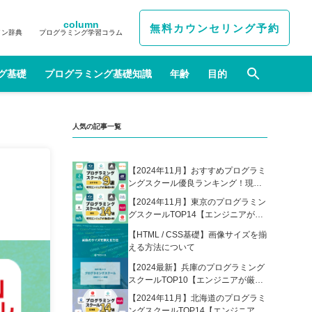
column
無料カウンセリング予約
イン辞典
プログラミング学習コラム
グ基礎
プログラミング基礎知識
年齢
目的
人気の記事一覧
【2024年11月】おすすめプログラミ
ングスクール優良ランキング！現役
エンジニアが選んだ人気プログラミ
【2024年11月】東京のプログラミン
ングスクールの比較表あり
グスクールTOP14【エンジニアが厳
選】
【HTML / CSS基礎】画像サイズを揃
える方法について
【2024最新】兵庫のプログラミング
スクールTOP10【エンジニアが厳
選】
【2024年11月】北海道のプログラミ
ングスクールTOP14【エンジニアが