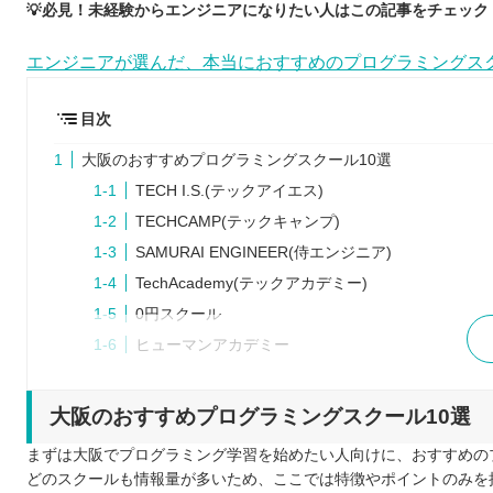
💡必見！未経験からエンジニアになりたい人はこの記事をチェック！
エンジニアが選んだ、本当におすすめのプログラミングス
目次
大阪のおすすめプログラミングスクール10選
TECH I.S.(テックアイエス)
TECHCAMP(テックキャンプ)
SAMURAI ENGINEER(侍エンジニア)
TechAcademy(テックアカデミー)
0円スクール
ヒューマンアカデミー
Winスクール
KENスクール
大阪のおすすめプログラミングスクール10選
CodeCamp
まずは大阪でプログラミング学習を始めたい人向けに、おすすめの
パソコン教室アビバ
どのスクールも情報量が多いため、ここでは特徴やポイントのみを