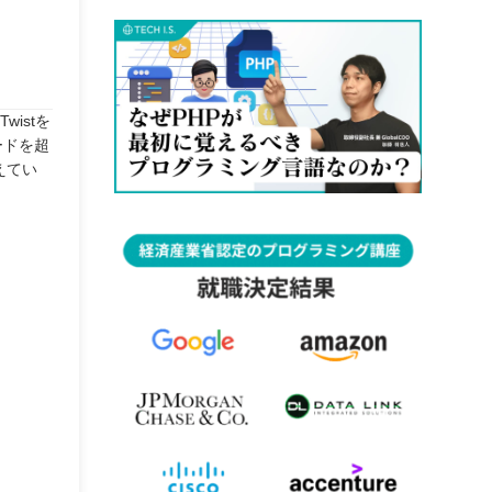
istを
ードを超
えてい