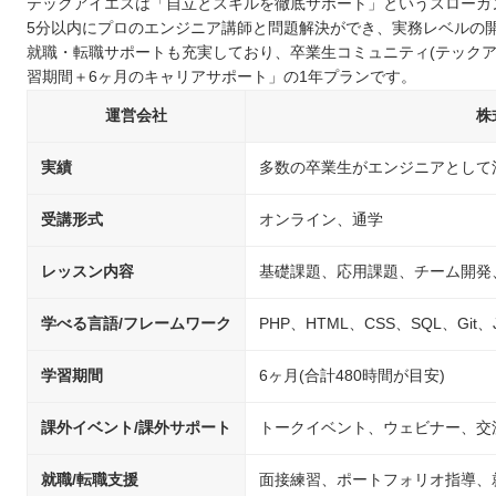
テックアイエスは「自立とスキルを徹底サポート」というスローガ
大阪で自分に合ったプログラミングスクールを選ぼう！
5分以内にプロのエンジニア講師と問題解決ができ、実務レベルの
就職・転職サポートも充実しており、卒業生コミュニティ(テックアイ
習期間＋6ヶ月のキャリアサポート」の1年プランです。
運営会社
株
実績
多数の卒業生がエンジニアとして
受講形式
オンライン、通学
レッスン内容
基礎課題、応用課題、チーム開発
学べる言語/フレームワーク
PHP、HTML、CSS、SQL、Git、Jav
学習期間
6ヶ月(合計480時間が目安)
課外イベント/課外サポート
トークイベント、ウェビナー、交
就職/転職支援
面接練習、ポートフォリオ指導、