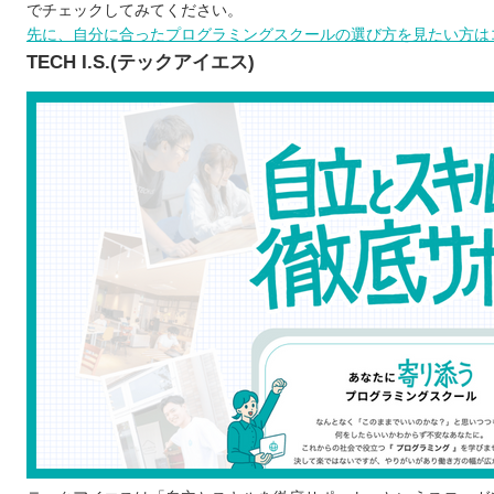
noa
でチェックしてみてください。
先に、自分に合ったプログラミングスクールの選び方を見たい方はコ
プログラミングスクールを選ぶ5つのポイント
TECH I.S.(テックアイエス)
1)自分の目的に合っているか
2)学びたい言語に対応しているか
3)受講方法はオンラインか通学か
4)就職・転職のサポート体制は万全か
5)料金や規約は適切か
プログラミングスクールで学習するメリット
効率のよいプログラミング学習ができる
自力では理解しにくいところを質問できる
ポートフォリオを制作できる
エンジニアに必要なスキルが幅広く学べる
プログラミングスクールで学ぶ際の注意点
プログラムを学ぶ目的を明確にする
継続して学習できるかよく検討する
無料体験などで学びやすいか確認する