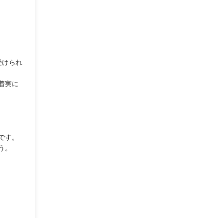
受けられ
着実に
です。
う。