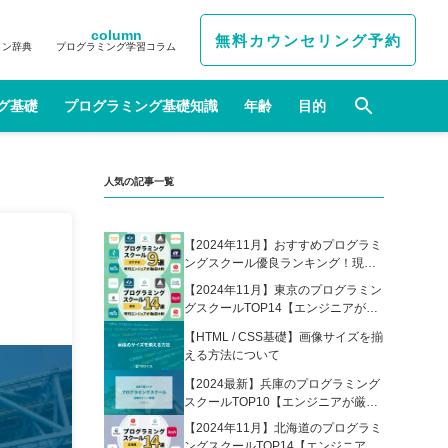
column
無料カウンセリング予約
イン辞典
プログラミング学習コラム
グ基礎
プログラミング基礎知識
年齢
目的
人気の記事一覧
【2024年11月】おすすめプログラミ
ングスクール優良ランキング！現役
エンジニアが選んだ人気プログラミ
【2024年11月】東京のプログラミン
ングスクールの比較表あり
グスクールTOP14【エンジニアが厳
選】
【HTML / CSS基礎】画像サイズを揃
える方法について
【2024最新】兵庫のプログラミング
スクールTOP10【エンジニアが厳
選】
【2024年11月】北海道のプログラミ
ングスクールTOP14【エンジニアが