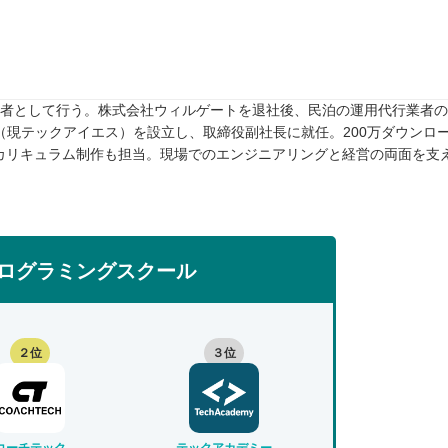
任者として行う。株式会社ウィルゲートを退社後、民泊の運用代行業者のTw
rive（現テックアイエス）を設立し、取締役副社長に就任。200万ダウンロ
カリキュラム制作も担当。現場でのエンジニアリングと経営の両面を支
ログラミングスクール
２位
３位
コーチテック
テックアカデミー