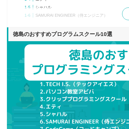
シャハル
SAMURAI ENGINEER（侍エンジニア）
CodeCamp（コードキャンプ）
TechAcademy（テックアカデミー）
徳島のおすすめプログラムスクール10選
RUNTEQ（ランテック）
DMM WEBCAMP
プログラムスクールを選ぶポイント
目的に合っているか
受講方法は通学かオンラインか
学びたい言語を習得できるか
料金や規約が自分にとって最適か
自分に合ったサポートが受けられるか
プログラムスクールで学習するメリット
効率的に学べる
質問しながら学べる
エンジニアに必要なスキルを習得できる