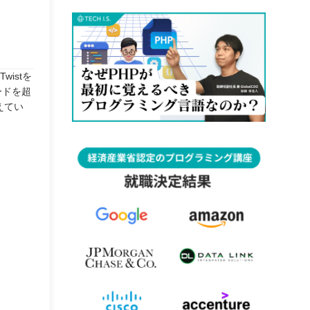
istを
ードを超
えてい