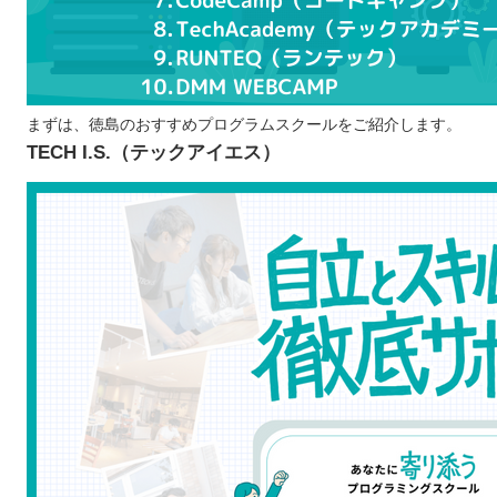
ポートフォリオの制作が可能
プログラムスクールで学ぶ際の注意点
学ぶ目的を明確にする
続けて学べるか考える
まずは、徳島のおすすめプログラムスクールをご紹介します。
TECH I.S.（テックアイエス）
無料体験に参加をして環境をチェックする
徳島で自分に合ったプログラムスクールを選ぼう！
自分の住んでるエリアでプログラミングスクールを探したい
北海道 / 東北
関東
中部
近畿
中国
四国
九州 / 沖縄