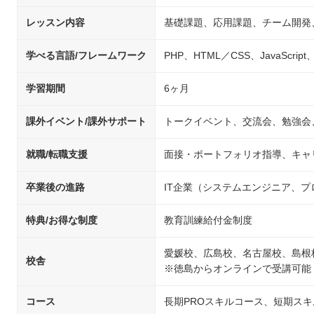
レッスン内容
基礎課題、応用課題、チーム開発
学べる言語/フレームワーク
PHP、HTML／CSS、JavaScript、
学習期間
6ヶ月
課外イベント/課外サポート
トークイベント、交流会、勉強会
就職/転職支援
面接・ポートフォリオ指導、キャ
卒業後の進路
IT企業（システムエンジニア、
特典/お得な制度
教育訓練給付金制度
愛媛校、広島校、名古屋校、島根
校舎
※徳島からオンラインで受講可能
コース
長期PROスキルコース、短期ス