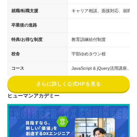
就職/転職支援
キャリア相談、面接対応、就職先
卒業後の進路
特典/お得な制度
教育訓練給付制度
校舎
宇部ゆめタウン校
コース
JavaScript & jQuery活
さらに詳しく公式HPを見る
ヒューマンアカデミー