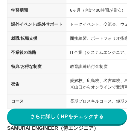
学習期間
6ヶ月（合計480時間が目安）
課外イベント/課外サポート
トークイベント、交流会、ウェビ
就職/転職支援
面接練習、ポートフォリオ指導、
卒業後の進路
IT企業（システムエンジニア、
特典/お得な制度
教育訓練給付金制度
愛媛校、広島校、名古屋校、島根
校舎
※山口からオンラインで受講可能
コース
長期プロスキルコース、短期スキ
さらに詳しくHPをチェックする
SAMURAI ENGINEER（侍エンジニア）