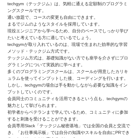
techgym（テックジム）は、気軽に通える定額制のプログラミ
ングスクールです。
通い放題で、コースの変更も自由にできます。
まるでジムのようなスタイルを採用しています。
現役エンジニアから学べるため、自分のペースでしっかり学び
たいと考えている方に適しているでしょう。
techgymが取り入れているのは、現場で生まれた効率的な学習
メソッド・テックジム方式です。
テックジム方式は、基礎知識がない方でも座学を介さずにプロ
グラミングについて実践的に学べます。
多くのプログラミングスクールは、スクールが用意したカリキ
ュラムを使ってインプットした後、コーディングを行います。
しかし、techgymの場合は手を動かしながら必要な知識をイン
プットしていくのです。
会員同士のコミュニティを活用できるという点も、techgymの
魅力として挙げられます。
初学者からベテランまで学んでいるため、コミュニティに参加
すると刺激を受けることができます。
会員専用Slack「テックジム秘密基地」では全国の会員と交流で
き、「お仕事掲示板」では自分の知識やスキルを自由にPRでき