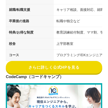
就職/転職支援
キャリア相談、面接対応、就職先
卒業後の進路
転職や独立など
特典/お得な制度
教育訓練給付制度、ママ割、学生
校舎
上宇部教室
コース
プログラミング/DXエンジニア
さらに詳しく公式HPを見る
CodeCamp（コードキャンプ）