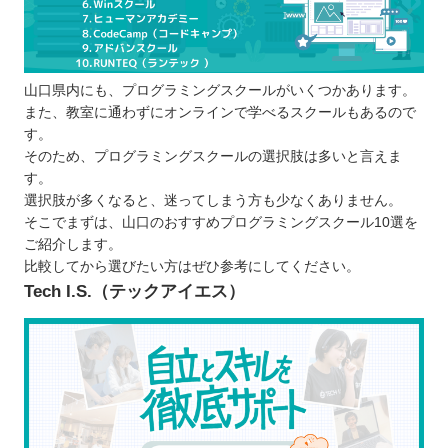
料金・規約が良心的か
プログラミングスクールで学習するメリット
プログラミングが効率的に学べる
山口県内にも、プログラミングスクールがいくつかあります。
理解しにくいところも解決できる
また、教室に通わずにオンラインで学べるスクールもあるので
ポートフォリオを作れる
す。
エンジニアに必要なスキルを習得できる
そのため、プログラミングスクールの選択肢は多いと言えま
プログラミングスクールで学ぶ際の注意点
す。
選択肢が多くなると、迷ってしまう方も少なくありません。
学ぶ目的を明確にする
そこでまずは、山口のおすすめプログラミングスクール10選を
継続しやすさを確認する
ご紹介します。
体験教室で学びやすいか確認する
比較してから選びたい方はぜひ参考にしてください。
山口で自分に合ったプログラミングスクールを選ぼ
Tech I.S.（テックアイエス）
う！