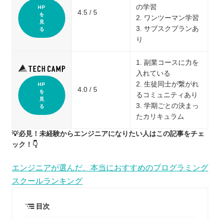
の学習
HP
4.5 / 5
を
2. ワンツーマン学習
見
3. サブスクプランあ
る
り
1. 副業コースに力を
入れている
2. 生徒同士が繋がれ
HP
4.0 / 5
を
るコミュニティあり
見
3. 学期ごとの決まっ
る
たカリキュラム
💡必見！未経験からエンジニアになりたい人はこの記事をチェ
ック！👇
エンジニアが選んだ、本当におすすめのプログラミング
スクールランキング
目次