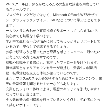
Winスクールは、夢をかなえるための豊富な講座を用意してい
るスクールです。
プログラミングだけではなく、Microsoft OfficeやWEBデザイ
ン、グラフィックデザイン、CADなどについて学ぶこともでき
ます。
一人ひとりに合わせた直接指導でサポートしてもらえるので、
初心者でも無理なく学べます。
学ぶ中で生じる不安や悩みに関してもしっかりとサポートして
いるので、安心して受講できるでしょう。
独学で頑張ろうと思ったけど限界を感じてスクールに通いたい
と考えている方にもおすすめです。
就職や転職をする際にも、充実したフォローを受けられます。
担当講師とキャリアカウンセラーが連携し、受講生の就職活
動・転職活動を支える体制が整っているのです。
また、プラスαのスキルを習得するために学べるコンテンツ、業
界の最新情報を聞けるセミナーなどもあります。
充実したフォロー体制により、理想のキャリアを形成しやすく
なっていると言えます。
少人数体勢の個別指導を行っているという点も、初心者にとっ
て嬉しいポイントです。