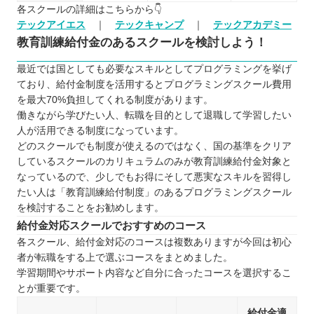
各スクールの詳細はこちらから👇
テックアイエス
｜
テックキャンプ
｜
テックアカデミー
教育訓練給付金のあるスクールを検討しよう！
最近では国としても必要なスキルとしてプログラミングを挙げ
ており、給付金制度を活用するとプログラミングスクール費用
を最大70%負担してくれる制度があります。
働きながら学びたい人、転職を目的として退職して学習したい
人が活用できる制度になっています。
どのスクールでも制度が使えるのではなく、国の基準をクリア
しているスクールのカリキュラムのみが教育訓練給付金対象と
なっているので、少しでもお得にそして悪実なスキルを習得し
たい人は「教育訓練給付制度」のあるプログラミングスクール
を検討することをお勧めします。
給付金対応スクールでおすすめのコース
各スクール、給付金対応のコースは複数ありますが今回は初心
者が転職をする上で選ぶコースをまとめました。
学習期間やサポート内容など自分に合ったコースを選択するこ
とが重要です。
給付金適