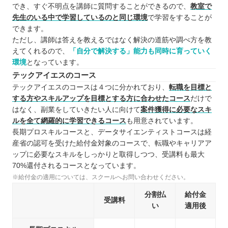
でき、すぐ不明点を講師に質問することができるので、
教室で
先生のいる中で学習しているのと同じ環境
で学習をすることが
できます。
ただし、講師は答えを教えるではなく解決の道筋や調べ方を教
えてくれるので、
「自分で解決する」能力も同時に育っていく
環境
となっています。
テックアイエスのコース
テックアイエスのコースは４つに分かれており、
転職を目標と
する方やスキルアップを目標とする方に合わせたコース
だけで
はなく、副業をしていきたい人に向けて
案件獲得に必要なスキ
ルを全て網羅的に学習できるコース
も用意されています。
長期プロスキルコースと、データサイエンティストコースは経
産省の認可を受けた給付金対象のコースで、転職やキャリアア
ップに必要なスキルをしっかりと取得しつつ、受講料も最大
70%還付されるコースとなっています。
※給付金の適用については、スクールへお問い合わせください。
分割払
給付金
受講料
い
適用後