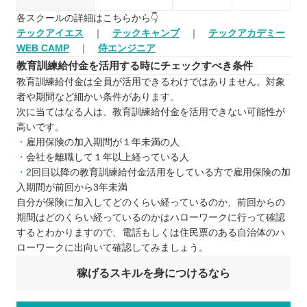
各スクールの詳細はこちらから👇
テックアイエス
｜
テックキャンプ
｜
テックアカデミー
WEB CAMP
｜
侍エンジニア
教育訓練給付金を活用する時にチェックすべき条件
教育訓練給付金は全員が活用できるわけではありません。対象
者や期間など細かい条件があります。
次に当てはなる人は、教育訓練給付金を活用できない可能性が
高いです。
雇用保険の加入期間が１年未満の人
会社を離職して１年以上経っている人
2回目以降の教育訓練給付金活用をしている方で雇用保険の加
入期間が前回から3年未満
自分が保険に加入してどのくらい経っているのか、前回からの
期間はどのくらい経っているのかはハローワークに行って確認
するとわかりますので、電話もしくは住民票のある自治体のハ
ローワークに出向いて確認してみましょう。
稼げるスキルを身につけるなら