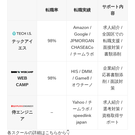
サポート内
転職率
転職実績
容
Amazon /
求人紹介 /
Google /
全国区での
98%
JPMORGAN
転職支援 /
テックアイ
CHASE&Co
面接対策 /
エス
/ チームラボ
書類添削
企業紹介 /
HIS / DMM.
応募書類添
WEB
98%
/ Game8 /
削 / 面談対
CAMP
オウチーノ
策
Yahoo / チ
求人紹介 /
ームラボ /
選考対策 /
侍エンジニ
–
speedlink
資格取得サ
ア
japan
ポート
各スクールの詳細はこちらから👇