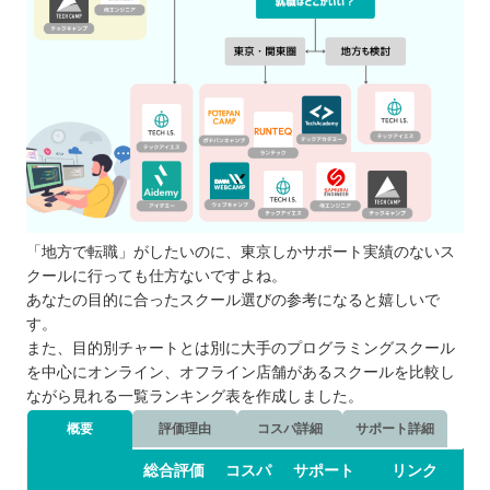
プログラミングスクールの闇・裏話
プログラミングスクールの転職保証につい
て
自分の住んでるエリアでプログラミングスクールを
探したい⭐️
北海道 / 東北
関東
中部
「地方で転職」がしたいのに、東京しかサポート実績のないス
近畿
クールに行っても仕方ないですよね。
あなたの目的に合ったスクール選びの参考になると嬉しいで
中国
す。
四国
また、目的別チャートとは別に大手のプログラミングスクール
九州 / 沖縄
を中心にオンライン、オフライン店舗があるスクールを比較し
ながら見れる一覧ランキング表を作成しました。
概要
評価理由
コスパ詳細
サポート詳細
総合評価
コスパ
サポート
リンク