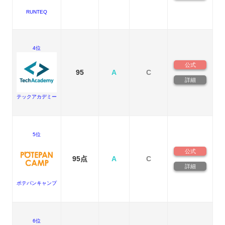
RUNTEQ
4位
公式
95
A
C
詳細
テックアカデミー
5位
公式
95点
A
C
詳細
ポテパンキャンプ
6位