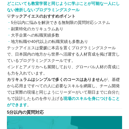
どこにいても教室学習と同じように学ぶことが可能な一人にし
ない挫折しないプログラミングスクール
💡
テックアイエスのおすすめポイント
5分以内に悩みを解決できる無制限の質問対応システム
副業特化のカリキュラムあり
大手企業への転職実績多数
地方転職や40代以上の転職実績も多数あり
テックアイエスは愛媛に本店を置くプログラミングスクール
で、日本国内の地方から世界へ活躍する人材育成を掲げ運営し
ているプログラミングスクールです。
インドとアメリカへも展開しており、グローバル人材の育成に
も力を入れています。
カリキュラムはシンプルで多くのコースはありません
が、基礎
から応用まですべての人に必要なスキルを網羅し、チーム開発
では実際の現場と同じようにリーダーがいて期日までに自分た
ちで設計したものを作り上げる
現場のスキルを身につけること
ができます
。
5分以内の質問対応