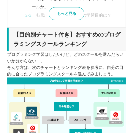
ールか。
もっと見る
転職・就職・副業あなたの学習目的は？
自分に合った受講スタイルやサポート体制
を見極めよう
【目的別チャート付き】おすすめのプログ
教育訓練給付金のあるスクールを検討しよ
ラミングスクールランキング
う！
プログラミング学習はしたいけど、どのスクールを選んだらい
最新版｜プログラミングスクールおすすめ9選！目
いか分からない…。
的別に紹介！
そんな方は、次のチャートとランキング表を参考に、自分の目
令和の時代にプログラミング学習がおすすめの理由
的に合ったプログラミングスクールを選んでみましょう。
求人数に対してエンジニアの不足
40代以上の転職でもスキルがあることで次
のステップを狙える
小学校でもプログラミング学習が必修
時間や場所に縛られずに働きやすい
業務効率改善へ向けて、DX化を進める企業
が増えている