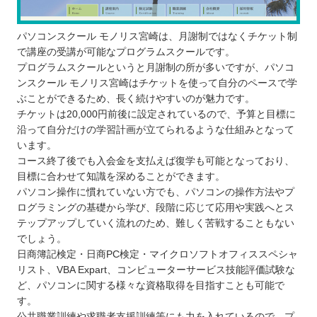
パソコンスクール モノリス宮崎は、月謝制ではなくチケット制
で講座の受講が可能なプログラムスクールです。
プログラムスクールというと月謝制の所が多いですが、パソコ
ンスクール モノリス宮崎はチケットを使って自分のペースで学
ぶことができるため、長く続けやすいのが魅力です。
チケットは20,000円前後に設定されているので、予算と目標に
沿って自分だけの学習計画が立てられるような仕組みとなって
います。
コース終了後でも入会金を支払えば復学も可能となっており、
目標に合わせて知識を深めることができます。
パソコン操作に慣れていない方でも、パソコンの操作方法やプ
ログラミングの基礎から学び、段階に応じて応用や実践へとス
テップアップしていく流れのため、難しく苦戦することもない
でしょう。
日商簿記検定・日商PC検定・マイクロソフトオフィススペシャ
リスト、VBA Expart、コンピューターサービス技能評価試験な
ど、パソコンに関する様々な資格取得を目指すことも可能で
す。
公共職業訓練や求職者支援訓練等にも力を入れているので、プ