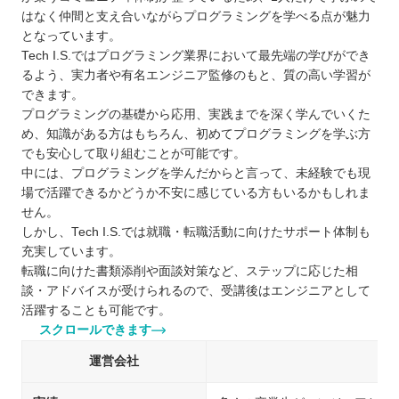
宮崎で自分に合ったプログラムスクールを選ぼ
はなく仲間と支え合いながらプログラミングを学べる点が魅力
う！
となっています。
自分の住んでるエリアでプログラミングスクールを
Tech I.S.ではプログラミング業界において最先端の学びができ
るよう、実力者や有名エンジニア監修のもと、質の高い学習が
探したい⭐️
できます。
北海道 / 東北
プログラミングの基礎から応用、実践までを深く学んでいくた
関東
め、知識がある方はもちろん、初めてプログラミングを学ぶ方
中部
でも安心して取り組むことが可能です。
中には、プログラミングを学んだからと言って、未経験でも現
近畿
場で活躍できるかどうか不安に感じている方もいるかもしれま
中国
せん。
四国
しかし、Tech I.S.では就職・転職活動に向けたサポート体制も
九州 / 沖縄
充実しています。
転職に向けた書類添削や面談対策など、ステップに応じた相
談・アドバイスが受けられるので、受講後はエンジニアとして
活躍することも可能です。
スクロールできます
運営会社
株