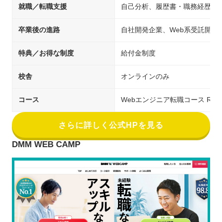
就職／転職支援
自己分析、履歴書・職務経歴書
卒業後の進路
自社開発企業、Web系受託開発
特典／お得な制度
給付金制度
校舎
オンラインのみ
コース
Webエンジニア転職コース Ruby o
さらに詳しく公式HPを見る
DMM WEB CAMP