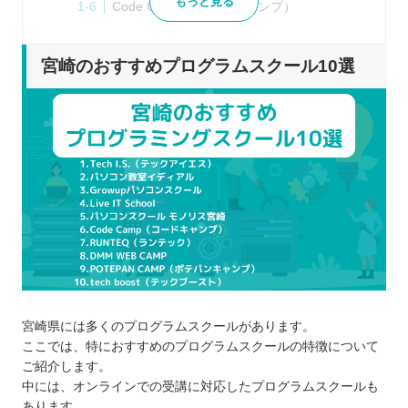
もっと見る
Code Camp（コードキャンプ）
RUNTEQ（ランテック）
DMM WEB CAMP
宮崎のおすすめプログラムスクール10選
POTEPAN CAMP（ポテパンキャンプ）
tech boost（テックブースト）
プログラムスクールを選ぶポイント
学習のゴールをどこに見据えるか
学びたいプログラム言語を習得できるか
受講形式はオンラインと通学のどちらか
卒業後のキャリアサポートも用意されてい
るか
料金は自分に合っているか
プログラムスクールで学習するメリット
宮崎県には多くのプログラムスクールがあります。
カリキュラムに沿って効率良く学べる
ここでは、特におすすめのプログラムスクールの特徴について
わからないところも講師に聞ける
ご紹介します。
中には、オンラインでの受講に対応したプログラムスクールも
ポートフォリオも制作できる
あります。