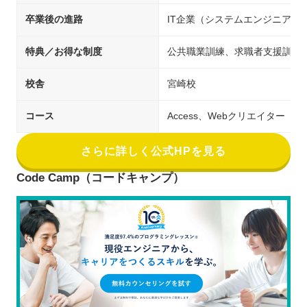
卒業後の進路
IT企業（システムエンジニア／
特典／お得な制度
公共職業訓練、求職者支援訓練
校舎
宮崎校
コース
Access、Webクリエイター
さらに詳しく公式HPを見る
Code Camp（コードキャンプ）