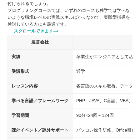
付けられるでしょう。
プログラミングコースでは、いずれのコースも独学では学べな
いような職場レベルの実践スキルばかりなので、実践型指導を
検討している方にも最適です。
スクロールできます
運営会社
実績
卒業生がエンジニアとして活躍
受講形式
通学
レッスン内容
各言語のスキル取得、データベ
学べる言語／フレームワーク
PHP、JAVA、C言語、VBA、Java
学習期間
90分×24回～124回
課外イベント／課外サポート
パソコン操作研修、Office