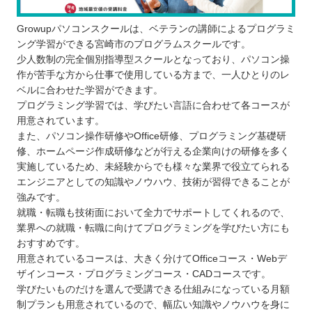
Growupパソコンスクールは、ベテランの講師によるプログラミ
ング学習ができる宮崎市のプログラムスクールです。
少人数制の完全個別指導型スクールとなっており、パソコン操
作が苦手な方から仕事で使用している方まで、一人ひとりのレ
ベルに合わせた学習ができます。
プログラミング学習では、学びたい言語に合わせて各コースが
用意されています。
また、パソコン操作研修やOffice研修、プログラミング基礎研
修、ホームページ作成研修などが行える企業向けの研修を多く
実施しているため、未経験からでも様々な業界で役立てられる
エンジニアとしての知識やノウハウ、技術が習得できることが
強みです。
就職・転職も技術面において全力でサポートしてくれるので、
業界への就職・転職に向けてプログラミングを学びたい方にも
おすすめです。
用意されているコースは、大きく分けてOfficeコース・Webデ
ザインコース・プログラミングコース・CADコースです。
学びたいものだけを選んで受講できる仕組みになっている月額
制プランも用意されているので、幅広い知識やノウハウを身に