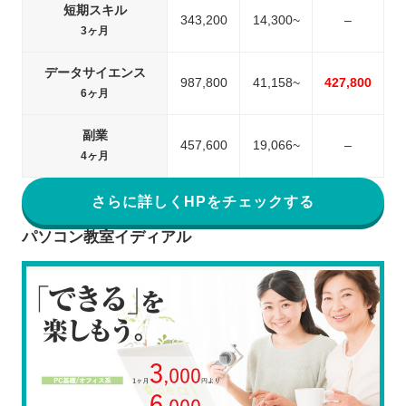
短期スキル
343,200
14,300~
–
3ヶ月
データサイエンス
987,800
41,158~
427,800
6ヶ月
副業
457,600
19,066~
–
4ヶ月
さらに詳しくHPをチェックする
パソコン教室イディアル