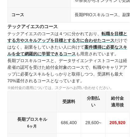
※奈良からオンラインで受講可
コース
長期PROスキルコース、副業
テックアイエスのコース
テックアイエスのコースは４つに分かれており、
転職を目標と
する方やスキルアップを目標とする方に合わせたコース
だけで
はなく、副業をしていきたい人に向けて
案件獲得に必要なスキ
ルを全て網羅的に学習できるコース
も用意されています。
長期プロスキルコースと、データサイエンティストコースは経
産省の認可を受けた給付金対象のコースで、転職やキャリアア
ップに必要なスキルをしっかりと取得しつつ、受講料も最大
70%還付されるコースとなっています。
※給付金の適用については、スクールへお問い合わせください。
分割払
給付金
受講料
い
適用後
長期プロスキル
686,400
28,600~
205,920
6ヶ月