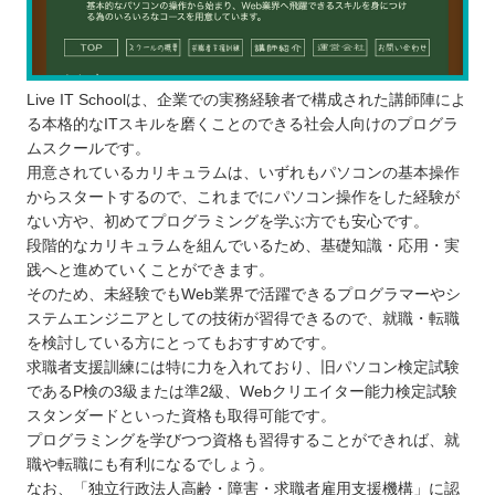
Live IT Schoolは、企業での実務経験者で構成された講師陣によ
る本格的なITスキルを磨くことのできる社会人向けのプログラ
ムスクールです。
用意されているカリキュラムは、いずれもパソコンの基本操作
からスタートするので、これまでにパソコン操作をした経験が
ない方や、初めてプログラミングを学ぶ方でも安心です。
段階的なカリキュラムを組んでいるため、基礎知識・応用・実
践へと進めていくことができます。
そのため、未経験でもWeb業界で活躍できるプログラマーやシ
ステムエンジニアとしての技術が習得できるので、就職・転職
を検討している方にとってもおすすめです。
求職者支援訓練には特に力を入れており、旧パソコン検定試験
であるP検の3級または準2級、Webクリエイター能力検定試験
スタンダードといった資格も取得可能です。
プログラミングを学びつつ資格も習得することができれば、就
職や転職にも有利になるでしょう。
なお、「独立行政法人高齢・障害・求職者雇用支援機構」に認