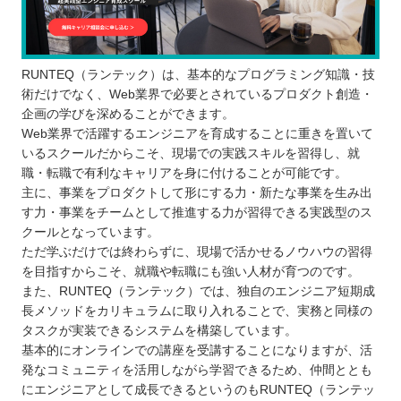
RUNTEQ（ランテック）は、基本的なプログラミング知識・技
術だけでなく、Web業界で必要とされているプロダクト創造・
企画の学びを深めることができます。
Web業界で活躍するエンジニアを育成することに重きを置いて
いるスクールだからこそ、現場での実践スキルを習得し、就
職・転職で有利なキャリアを身に付けることが可能です。
主に、事業をプロダクトして形にする力・新たな事業を生み出
す力・事業をチームとして推進する力が習得できる実践型のス
クールとなっています。
ただ学ぶだけでは終わらずに、現場で活かせるノウハウの習得
を目指すからこそ、就職や転職にも強い人材が育つのです。
また、RUNTEQ（ランテック）では、独自のエンジニア短期成
長メソッドをカリキュラムに取り入れることで、実務と同様の
タスクが実装できるシステムを構築しています。
基本的にオンラインでの講座を受講することになりますが、活
発なコミュニティを活用しながら学習できるため、仲間ととも
にエンジニアとして成長できるというのもRUNTEQ（ランテッ