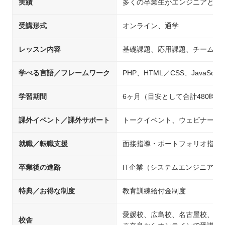
実績
多くの卒業生がエンジニアとし
受講形式
オンライン、通学
レッスン内容
基礎課題、応用課題、チーム開
学べる言語／フレームワーク
PHP、HTML／CSS、JavaScript
学習期間
6ヶ月（目安として合計480時間
課外イベント／課外サポート
トークイベント、ウェビナー、
就職／転職支援
面接指導・ポートフォリオ指導
卒業後の進路
IT企業（システムエンジニア
特典／お得な制度
教育訓練給付金制度
愛媛校、広島校、名古屋校、島
校舎