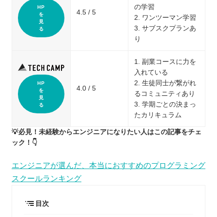
の学習
HP
4.5 / 5
を
2. ワンツーマン学習
見
3. サブスクプランあ
る
り
1. 副業コースに力を
入れている
2. 生徒同士が繋がれ
HP
4.0 / 5
を
るコミュニティあり
見
3. 学期ごとの決まっ
る
たカリキュラム
💡必見！未経験からエンジニアになりたい人はこの記事をチェ
ック！👇
エンジニアが選んだ、本当におすすめのプログラミング
スクールランキング
目次