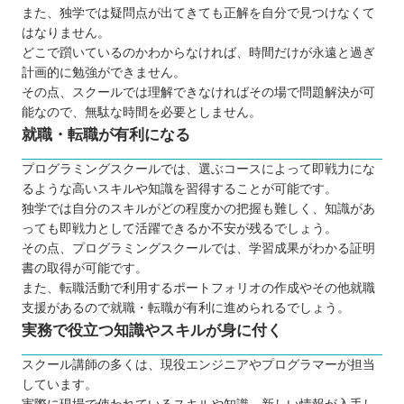
また、独学では疑問点が出てきても正解を自分で見つけなくて
はなりません。
どこで躓いているのかわからなければ、時間だけが永遠と過ぎ
計画的に勉強ができません。
その点、スクールでは理解できなければその場で問題解決が可
能なので、無駄な時間を必要としません。
就職・転職が有利になる
プログラミングスクールでは、選ぶコースによって即戦力にな
るような高いスキルや知識を習得することが可能です。
独学では自分のスキルがどの程度かの把握も難しく、知識があ
っても即戦力として活躍できるか不安が残るでしょう。
その点、プログラミングスクールでは、学習成果がわかる証明
書の取得が可能です。
また、転職活動で利用するポートフォリオの作成やその他就職
支援があるので就職・転職が有利に進められるでしょう。
実務で役立つ知識やスキルが身に付く
スクール講師の多くは、現役エンジニアやプログラマーが担当
しています。