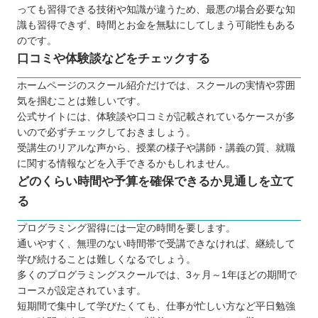
プログラミングスクールで挫折しないために
っても習得できる技術や知識が違うため、最悪の場合必要な知
識も習得できず、時間とお金を無駄にしてしまう可能性もある
【富山】大人向けのおすすめプログラミングスクー
のです。
ル6選
口コミや体験談などをチェックする
TECH I.S.（テックアイエス）
OA富山スクール
ホームページのスクール紹介だけでは、スクールの実情や雰囲
気を掴むことは難しいです。
techgym（テックジム）
公式サイトには、体験談や口コミが記載されているケースが多
SCROOM
いので必ずチェックしておきましょう。
Winスクール
受講生のリアルな声から、授業の様子や講師・講義の質、就職
に関する情報などを入手できるかもしれません。
パソコン教室キュリオステーション
どのくらい時間や予算を確保できるか見通しを立て
【富山】子ども向けのおすすめプログラミングス
る
クール4選
プロクラ
プログラミング習得には一定の時間を要します。
通いやすく、無理のない時間帯で受講できなければ、継続して
トライ式プログラミング教室
学び続けることは難しくなるでしょう。
ひよこパソコン教室
多くのプログラミングスクールでは、3ヶ月～1年ほどの期間で
QUREOプログラミング教室
コースが設定されています。
富山で自分に合ったプログラミングスクールを見
短期間で集中して学びたくても、仕事が忙しい方など平日勉強