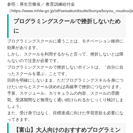
参照：厚生労働省／ 教育訓練給付金
（https://www.mhlw.go.jp/stf/seisakunitsuite/bunya/koyou_roudou/j
プログラミングスクールで挫折しないため
に
プログラミングスクールに通うことは、モチベーション維持に
効果があります。
しかし、スクールを利用するからと言って、挫折しないとは限
らないので注意が必要です。
プログラミングスクールで挫折しないポイントは、「自分に合
ったスクールを選ぶ」ことです。
目的を明確にしないまま、ただプログラミングスキルを身につ
けたいからとスクール決めれば高確率で挫折につながります。
予算、スケジュール、カリキュラムの内容、スクールの雰囲
気、受講期間など無理なく通い続けられるかじっくり検討しま
しょう。
また、受け身ではなく、目標達成に向けた学習意欲も必要にな
ってきます。
【富山】大人向けのおすすめプログラミン