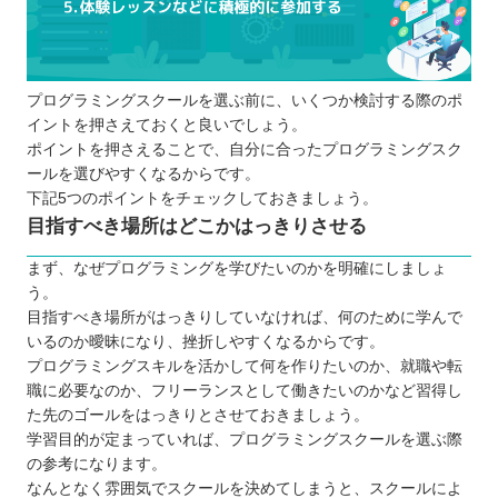
プログラミングスクールに通う5つのメリット
挫折しにくくなる
相談相手が身近にいる
プログラミングスクールを選ぶ前に、いくつか検討する際のポ
独学より効率的に学習を進められる
イントを押さえておくと良いでしょう。
就職・転職が有利になる
ポイントを押さえることで、自分に合ったプログラミングスク
実務で役立つ知識やスキルが身に付く
ールを選びやすくなるからです。
プログラミングスクールに通う3つのデメリット
下記5つのポイントをチェックしておきましょう。
目指すべき場所はどこかはっきりさせる
全てのスクールで同じ内容を学べるわけで
はない
まず、なぜプログラミングを学びたいのかを明確にしましょ
独学よりコストがかかる
う。
目指すべき場所がはっきりしていなければ、何のために学んで
スケジュールがあらかじめ決められている
いるのか曖昧になり、挫折しやすくなるからです。
ケースが多い
プログラミングスキルを活かして何を作りたいのか、就職や転
どんなプログラミング言語を学ぶのが良いのか
職に必要なのか、フリーランスとして働きたいのかなど習得し
子ども向けと大人向けにプログラミングスクール
た先のゴールをはっきりとさせておきましょう。
学習目的が定まっていれば、プログラミングスクールを選ぶ際
に違いはあるか
の参考になります。
お得にプログラミングスクールに通える制度
なんとなく雰囲気でスクールを決めてしまうと、スクールによ