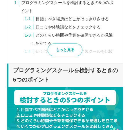
プログラミングスクールを検討するときの5つのポ
イント
目指すべき場所はどこかはっきりさせる
口コミや体験談などをチェックする
どのくらい時間や予算を確保できるか見通
しを立てる
もっと見る
いくつかのプログラミングスクールを比較
してみる
体験レッスンなどに積極的に参加する
プログラミングスクールを検討するときの
プログラミングスクールを比較するときの5つのポ
5つのポイント
イント
受講スタイルは自分にあっているか
スケジュールは無理なく通えそうか
カリキュラムの内容はどうか
どのようなサポートを行っているか
受講料はどのくらいかかるか