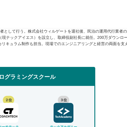
任者として行う。株式会社ウィルゲートを退社後、民泊の運用代行業者のTw
rive（現テックアイエス）を設立し、取締役副社長に就任。200万ダウンロ
カリキュラム制作も担当。現場でのエンジニアリングと経営の両面を支
ログラミングスクール
２位
３位
コーチテック
テックアカデミー