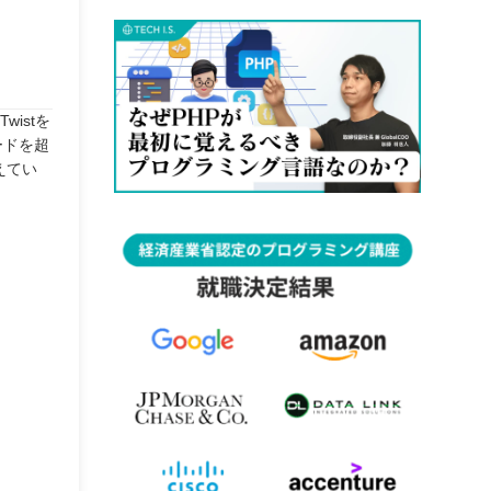
istを
ードを超
えてい