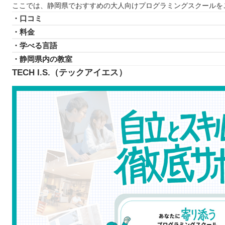
ここでは、静岡県でおすすめの大人向けプログラミングスクールを
プログラミングスクールに通う3つのデメリット
・口コミ
学べる内容が限られている場合がある
・料金
お金がかかってしまう
・学べる言語
スケジュールがあらかじめ決められているケース
・静岡県内の教室
どんなプログラミング言語を学ぶのが良いのか
TECH I.S.（テックアイエス）
子ども向けと大人向けにプログラミングスクールに違いは
お得にプログラミングスクールに通える制度
プログラミングスクールで挫折しないために
【静岡】子ども向けのおすすめプログラミングスクール3
ICTものづくりキッズ WinMate
モノリズムキッズラボ
アーテック自考力キッズ
静岡で自分に合ったプログラミングスクールを見つけよ