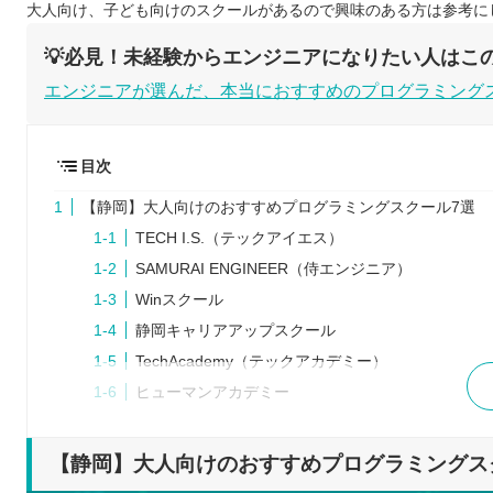
大人向け、子ども向けのスクールがあるので興味のある方は参考に
💡必見！未経験からエンジニアになりたい人はこの
エンジニアが選んだ、本当におすすめのプログラミング
目次
【静岡】大人向けのおすすめプログラミングスクール7選
TECH I.S.（テックアイエス）
SAMURAI ENGINEER（侍エンジニア）
Winスクール
静岡キャリアアップスクール
TechAcademy（テックアカデミー）
ヒューマンアカデミー
パソコン教室アビバ
プログラミングスクールを検討するときの5つのポイント
【静岡】大人向けのおすすめプログラミングス
確保できる時間や予算を決めておく