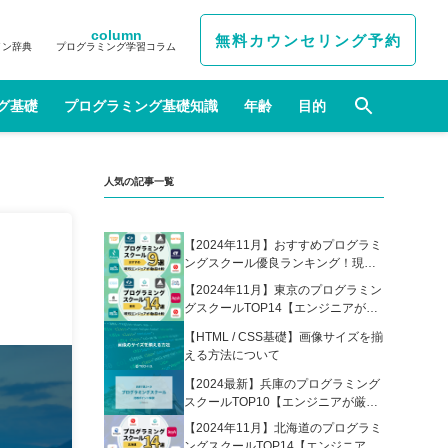
column
無料カウンセリング予約
イン辞典
プログラミング学習コラム
グ基礎
プログラミング基礎知識
年齢
目的
人気の記事一覧
【2024年11月】おすすめプログラミ
ングスクール優良ランキング！現役
エンジニアが選んだ人気プログラミ
【2024年11月】東京のプログラミン
ングスクールの比較表あり
グスクールTOP14【エンジニアが厳
選】
【HTML / CSS基礎】画像サイズを揃
える方法について
【2024最新】兵庫のプログラミング
スクールTOP10【エンジニアが厳
選】
【2024年11月】北海道のプログラミ
ングスクールTOP14【エンジニアが