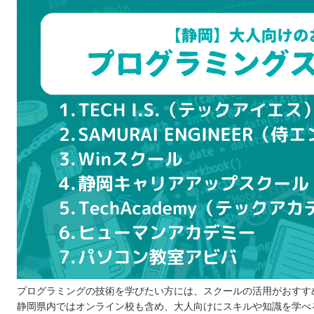
いくつかピックアップして比較する
無料説明会や体験レッスンに参加してみる
目的を明確にする
リアルな口コミや体験談を参考にする
プログラミングスクールを比較するときの5つのポイント
問題なく通えるスケジュールか
受講の形式は自分に合っているか
費用はどのくらいかかるか
サポート体制はどうなっているか
カリキュラムの質はどうか
プログラミングスクールに通う5つのメリット
モチベーションを保てる
就職支援を受けられる
学習の習慣が身に付く
相談しやすい環境が整っている
プログラミングの技術を学びたい方には、スクールの活用がおすす
静岡県内ではオンライン校も含め、大人向けにスキルや知識を学べ
仕事で役に立つスキルが身に付く