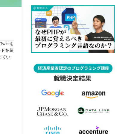
istを
ードを超
えてい