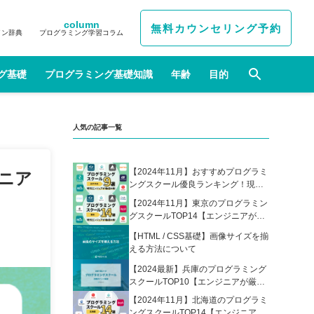
column
無料カウンセリング予約
イン辞典
プログラミング学習コラム
グ基礎
プログラミング基礎知識
年齢
目的
人気の記事一覧
【2024年11月】おすすめプログラミ
ジニア
ングスクール優良ランキング！現役
エンジニアが選んだ人気プログラミ
【2024年11月】東京のプログラミン
ングスクールの比較表あり
グスクールTOP14【エンジニアが厳
選】
【HTML / CSS基礎】画像サイズを揃
える方法について
【2024最新】兵庫のプログラミング
スクールTOP10【エンジニアが厳
選】
【2024年11月】北海道のプログラミ
ングスクールTOP14【エンジニアが