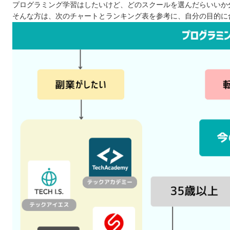
プログラミング学習はしたいけど、どのスクールを選んだらいいか
小学校でもプログラミング学習が必修
そんな方は、次のチャートとランキング表を参考に、自分の目的に
時間や場所に縛られずに働きやすい
業務効率改善へ向けて、DX化を進める企業が増え
プログラミングスクールの闇・裏話
プログラミングスクールの転職保証について
自分の住んでるエリアでプログラミングスクールを探したい
北海道 / 東北
関東
中部
近畿
中国
四国
九州 / 沖縄