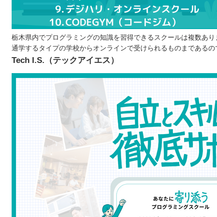
なぜプログラミングを学ぶのか目的をはっきりさ
継続できるか慎重に考える
無料体験には積極的に参加してみる
栃木県内でプログラミングの知識を習得できるスクールは複数あり
通学するタイプの学校からオンラインで受けられるものまであるの
栃木で自分に合ったプログラムスクールを選ぼう！
Tech I.S.（テックアイエス）
自分の住んでるエリアでプログラミングスクールを探したい
北海道 / 東北
関東
中部
近畿
中国
四国
九州 / 沖縄