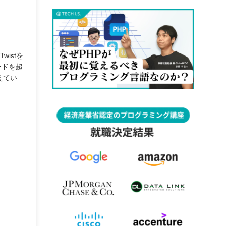
istを
ードを超
えてい