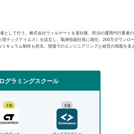
任者として行う。株式会社ウィルゲートを退社後、民泊の運用代行業者のTw
rive（現テックアイエス）を設立し、取締役副社長に就任。200万ダウンロ
カリキュラム制作も担当。現場でのエンジニアリングと経営の両面を支
ログラミングスクール
２位
３位
コーチテック
テックアカデミー