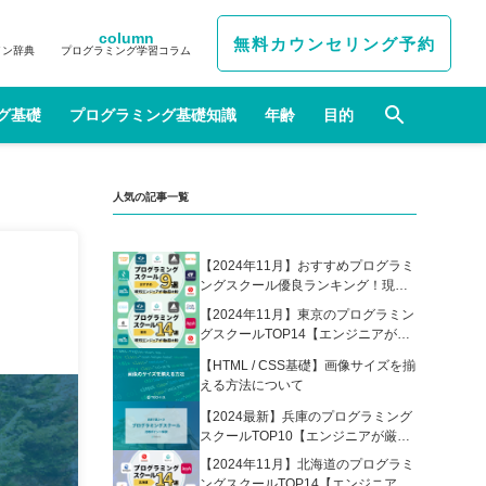
column
無料カウンセリング予約
イン辞典
プログラミング学習コラム
グ基礎
プログラミング基礎知識
年齢
目的
人気の記事一覧
【2024年11月】おすすめプログラミ
ングスクール優良ランキング！現役
エンジニアが選んだ人気プログラミ
【2024年11月】東京のプログラミン
ングスクールの比較表あり
グスクールTOP14【エンジニアが厳
選】
【HTML / CSS基礎】画像サイズを揃
える方法について
【2024最新】兵庫のプログラミング
スクールTOP10【エンジニアが厳
選】
【2024年11月】北海道のプログラミ
ングスクールTOP14【エンジニアが