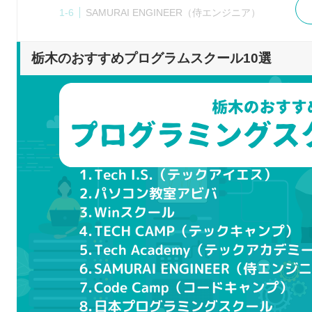
SAMURAI ENGINEER（侍エンジニア）
Code Camp（コードキャンプ）
日本プログラミングスクール
栃木のおすすめプログラムスクール10選
デジハリ・オンラインスクール
CODEGYM（コードジム）
プログラムスクールを選ぶポイント
目的に合った学習ができるか
自分の学びたい言語を習得できるか
就職や転職へのサポートを行っているか
料金設定や規約内容に問題はないか
プログラムスクールで学習するメリット
効率的にプログラミングを学べる
自分だけでは理解しにくい場所も質問できる
ポートフォリオの制作にもつながる
現場に役立つスキルが身に付く
プログラムスクールで学ぶ際の注意点