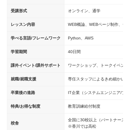
受講形式
オンライン、通学
レッスン内容
WEB概論、WEBページ制作、デ
学べる言語/フレームワーク
Python、AWS
学習期間
40日間
課外イベント/課外サポート
ワークショップ、トークイベント
就職/就職支援
専任スタッフによるきめ細かいサ
卒業後の進路
IT企業（システムエンジニア/
特典/お得な制度
教育訓練給付制度
全国に30校以上（パートナース
校舎
※香川では高松