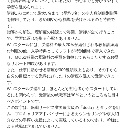
て指導内容をアレンジしているため、初心者でも分かりやすく
学習を進められます。
講師1人に対して最大5名まで（平均3名）の少人数制個別指導
を採用しており、きめ細やかな指導を受けられるのも特徴で
す。
指導から解説、理解度の確認まで毎回、講師が全て行うこと
で、学習に遅れを取る心配もありません。
Winスクールには、受講料の最大20％が給付される教育訓練給
付制度の他、入学特典としてソフトが特別価格で購入できた
り、MOS1科目の受験料の半額を負担してもらえたりするお得
なサポート制度があります。
また、仕事に活かせる講座が300種類以上もあり、その中から
自分の目標とする業界にぴったりの講座を選んで受講できま
す。
Winスクール受講生は、ほとんどが初心者からスタートしてい
るにも関わらず、受講後の就職率は96％というところも注目す
べきポイントです。
この数字は、転職サービス業界最大級の「doda」とタッグを組
み、プロキャリアアドバイザーによるカウンセリングや求人紹
介などの手厚い支援によって実現しているものであり、斡旋に
よる就職は含まれていません。