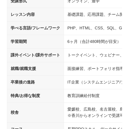
受講形式
オンライン、通学
レッスン内容
基礎課題、応用課題、チーム開発
学べる言語/フレームワーク
PHP、HTML、CSS、SQL、Git、Jav
学習期間
6ヶ月（合計480時間が目安）
課外イベント/課外サポート
トークイベント、ウェビナー、交
就職/就職支援
面接練習、ポートフォリオ指導、
卒業後の進路
IT企業（システムエンジニア/
特典/お得な制度
教育訓練給付制度
愛媛校、広島校、名古屋校、島根
校舎
※香川からオンラインで受講可能