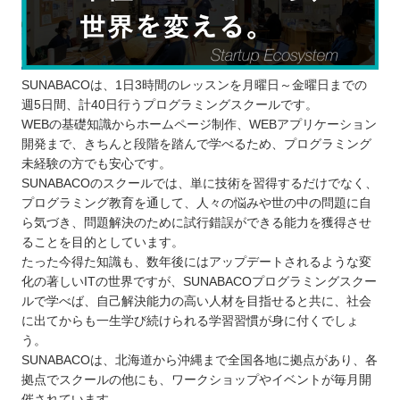
SUNABACOは、1日3時間のレッスンを月曜日～金曜日までの
週5日間、計40日行うプログラミングスクールです。
WEBの基礎知識からホームページ制作、WEBアプリケーション
開発まで、きちんと段階を踏んで学べるため、プログラミング
未経験の方でも安心です。
SUNABACOのスクールでは、単に技術を習得するだけでなく、
プログラミング教育を通して、人々の悩みや世の中の問題に自
ら気づき、問題解決のために試行錯誤ができる能力を獲得させ
ることを目的としています。
たった今得た知識も、数年後にはアップデートされるような変
化の著しいITの世界ですが、SUNABACOプログラミングスクー
ルで学べば、自己解決能力の高い人材を目指せると共に、社会
に出てからも一生学び続けられる学習習慣が身に付くでしょ
う。
SUNABACOは、北海道から沖縄まで全国各地に拠点があり、各
拠点でスクールの他にも、ワークショップやイベントが毎月開
催されています。