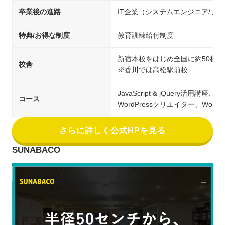
卒業後の進路
IT企業（システムエンジニア/
特典/お得な制度
教育訓練給付制度
新宿本校をはじめ全国に約50校
校舎
※香川では高松駅前校
JavaScript & jQuery活用
コース
WordPressクリエイター、Wor
さらに詳しく公式HPを見る
SUNABACO