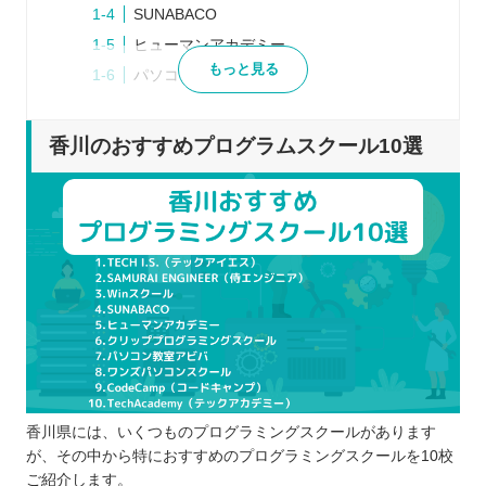
SUNABACO
ヒューマンアカデミー
もっと見る
パソコン教室アビバ
ワンズパソコンスクール
CodeCamp（コードキャンプ）
香川のおすすめプログラムスクール10選
TechAcademy（テックアカデミー）
プログラムスクールを選ぶポイント
学びたい言語に合わせて選ぶ
目的に合うスクールを選ぶ
サポート体制の内容で選ぶ
通学かオンラインか受講方法で選ぶ
適切な料金や規約を重視して選ぶ
プログラムスクールで学習するメリット
自分だけでは理解できないところを質問で
香川県には、いくつものプログラミングスクールがあります
きる
が、その中から特におすすめのプログラミングスクールを10校
効率良くプログラミングの学習ができる
ご紹介します。