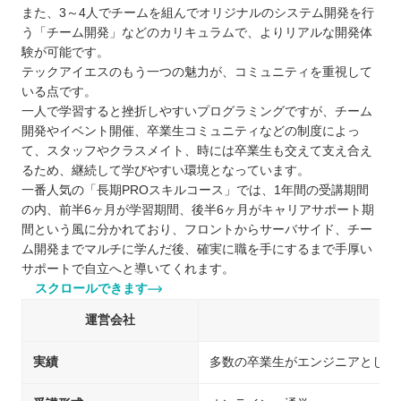
四国
また、3～4人でチームを組んでオリジナルのシステム開発を行
う「チーム開発」などのカリキュラムで、よりリアルな開発体
九州 / 沖縄
験が可能です。
テックアイエスのもう一つの魅力が、コミュニティを重視して
いる点です。
一人で学習すると挫折しやすいプログラミングですが、チーム
開発やイベント開催、卒業生コミュニティなどの制度によっ
て、スタッフやクラスメイト、時には卒業生も交えて支え合え
るため、継続して学びやすい環境となっています。
一番人気の「長期PROスキルコース」では、1年間の受講期間
の内、前半6ヶ月が学習期間、後半6ヶ月がキャリアサポート期
間という風に分かれており、フロントからサーバサイド、チー
ム開発までマルチに学んだ後、確実に職を手にするまで手厚い
サポートで自立へと導いてくれます。
スクロールできます
運営会社
実績
多数の卒業生がエンジニアとして