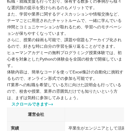
転職・就職支援も行っており、保有する数多くの事例から様々
な選択肢の提示を受けられるのもメリットです。
また、学習や業界に関するディスカッションや情報交換など、
テーマごとに用意されたチャットルームで、一緒に学んでいる
仲間とコミュニケーションが取れるため、学習へのモチベーシ
ョンが保ちやすくなっています。
さらに、授業の録画も可能で、課題や宿題もアーカイブ化され
るので、好きな時に自分の学習を振り返ることができます。
ヒューマンアカデミーの無料プログラミング授業体験では、初
心者を対象としたPythonの体験会を全国の校舎で開催していま
す。
体験内容は、簡単なコードを使ってExcel集計の自動化に挑戦す
るもので、オンライン形式での参加も可能です。
IT業界への転職を希望している方に向けた説明会も行っている
ので、校舎や授業、業界の雰囲気だけでも知りたいという方
は、まずは気軽に参加してみましょう。
スクロールできます
運営会社
実績
卒業生がエンジニアとして活躍