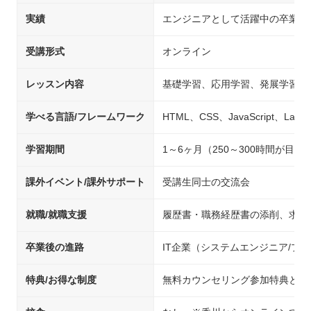
実績
エンジニアとして活躍中の卒業生
受講形式
オンライン
レッスン内容
基礎学習、応用学習、発展学習、
学べる言語/フレームワーク
HTML、CSS、JavaScript、Lara
学習期間
1～6ヶ月（250～300時間が目安
課外イベント/課外サポート
受講生同士の交流会
就職/就職支援
履歴書・職務経歴書の添削、求人
卒業後の進路
IT企業（システムエンジニア/
特典/お得な制度
無料カウンセリング参加特典として