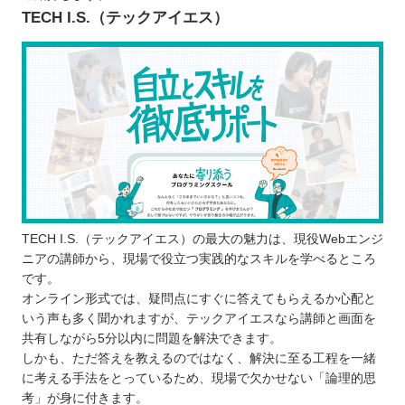
エンジニアを目指せるスキルを身に付けら
TECH I.S.（テックアイエス）
れる
ポートフォリオの作成が可能
プログラムスクールで学ぶ際の注意点
学ぶ目的を明確化させる
継続して学習できるか考える
学びやすい環境か体験に参加する
香川で自分に合ったプログラムスクールを選ぼ
う！
自分の住んでるエリアでプログラミングスクールを
TECH I.S.（テックアイエス）の最大の魅力は、現役Webエンジ
ニアの講師から、現場で役立つ実践的なスキルを学べるところ
探したい⭐️
です。
北海道 / 東北
オンライン形式では、疑問点にすぐに答えてもらえるか心配と
関東
いう声も多く聞かれますが、テックアイエスなら講師と画面を
共有しながら5分以内に問題を解決できます。
中部
しかも、ただ答えを教えるのではなく、解決に至る工程を一緒
近畿
に考える手法をとっているため、現場で欠かせない「論理的思
中国
考」が身に付きます。