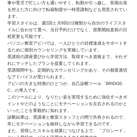
事や育児で忙しい方も通いやすく、転勤や引っ越し、長期出張
を控えた方に向けて転籍制度や一時受講制なども用意されてい
ます。
学習スタイルは、週2回と月8回の2種類から自分のライフスタ
イルに合わせて選べ、当日予約だけでなく、授業開始直前の日
程変更も可能です。
パソコン教室アビバでは、一人ひとりの目標達成をサポートす
るために個別カウンセリングを実施しています。
受講前の講座選びから学習方法、取得すべき資格まで、それぞ
れにマッチしたプランを提案してくれます。
受講期間中も、定期的なカウンセリングがあり、その都度適切
なアドバイスが受けられます。
アビバの大きな特徴のひとつが、自己診断ツール「BRIDGE-
C」の導入です。
このツールにより、なりたい姿を実現するために強化すべきポ
イントやどのようなことにモチベーションを左右されるのかと
いったことを客観的に知れます。
診断結果は、受講者と教室スタッフとの間で共有されるので、
常にモチベーションを維持しながら学習できるのです。
また、習得したスキルを就業につなげる上で、「プロシード」