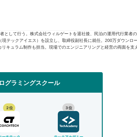
任者として行う。株式会社ウィルゲートを退社後、民泊の運用代行業者のTw
rive（現テックアイエス）を設立し、取締役副社長に就任。200万ダウンロ
カリキュラム制作も担当。現場でのエンジニアリングと経営の両面を支
ログラミングスクール
２位
３位
コーチテック
テックアカデミー