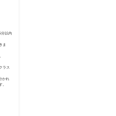
5分以内
きま
。
クラス
分かれ
す。