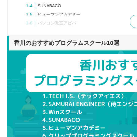
SUNABACO
ヒューマンアカデミー
パソコン教室アビバ
ワンズパソコンスクール
CodeCamp（コードキャンプ）
香川のおすすめプログラムスクール10選
TechAcademy（テックアカデミー）
プログラムスクールを選ぶポイント
学びたい言語に合わせて選ぶ
目的に合うスクールを選ぶ
サポート体制の内容で選ぶ
通学かオンラインか受講方法で選ぶ
適切な料金や規約を重視して選ぶ
プログラムスクールで学習するメリット
自分だけでは理解できないところを質問できる
効率良くプログラミングの学習ができる
エンジニアを目指せるスキルを身に付けられる