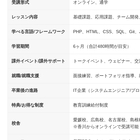
受講形式
オンライン、通学
レッスン内容
基礎課題、応用課題、チーム開発
学べる言語/フレームワーク
PHP、HTML、CSS、SQL、Git、Jav
学習期間
6ヶ月（合計480時間が目安）
課外イベント/課外サポート
トークイベント、ウェビナー、交
就職/就職支援
面接練習、ポートフォリオ指導、
卒業後の進路
IT企業（システムエンジニア/
特典/お得な制度
教育訓練給付制度
愛媛校、広島校、名古屋校、島根
校舎
※香川からオンラインで受講可能