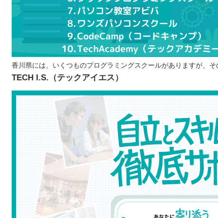
ポートフォリオの作成が可能
プログラムスクールで学ぶ際の注意点
学ぶ目的を明確化させる
継続して学習できるか考える
学びやすい環境か体験に参加する
香川県には、いくつものプログラミングスクールがありますが、そ
TECH I.S.（テックアイエス）
香川で自分に合ったプログラムスクールを選ぼう！
自分の住んでるエリアでプログラミングスクールを探したい
北海道 / 東北
関東
中部
近畿
中国
四国
九州 / 沖縄