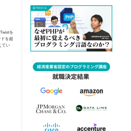
istを
ードを超
えてい