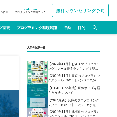
column
無料カウンセリング予約
イン辞典
プログラミング学習コラム
グ基礎
プログラミング基礎知識
年齢
目的
人気の記事一覧
【2024年11月】おすすめプログラミ
ングスクール優良ランキング！現役
エンジニアが選んだ人気プログラミ
【2024年11月】東京のプログラミン
ングスクールの比較表あり
グスクールTOP14【エンジニアが厳
選】
【HTML / CSS基礎】画像サイズを揃
える方法について
【2024最新】兵庫のプログラミング
スクールTOP10【エンジニアが厳
選】
【2024年11月】北海道のプログラミ
ングスクールTOP14【エンジニアが