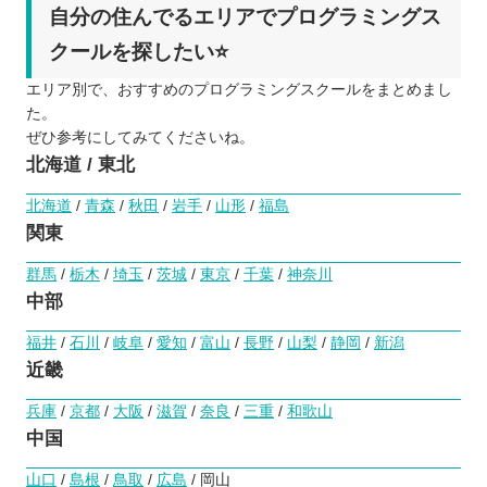
自分の住んでるエリアでプログラミングス
クールを探したい⭐️
エリア別で、おすすめのプログラミングスクールをまとめまし
た。
ぜひ参考にしてみてくださいね。
北海道 / 東北
北海道
/
青森
/
秋田
/
岩手
/
山形
/
福島
関東
群馬
/
栃木
/
埼玉
/
茨城
/
東京
/
千葉
/
神奈川
中部
福井
/
石川
/
岐阜
/
愛知
/
富山
/
長野
/
山梨
/
静岡
/
新潟
近畿
兵庫
/
京都
/
大阪
/
滋賀
/
奈良
/
三重
/
和歌山
中国
山口
/
島根
/
鳥取
/
広島
/ 岡山