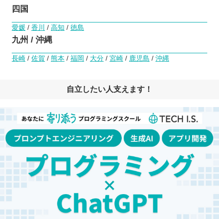
四国
愛媛
/
香川
/
高知
/
徳島
九州 / 沖縄
長崎
/
佐賀
/
熊本
/
福岡
/
大分
/
宮崎
/
鹿児島
/
沖縄
自立したい人支えます！