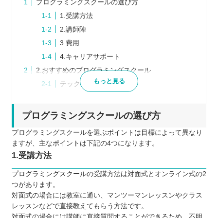
プログラミングスクールの選び方
1.受講方法
2.講師陣
3.費用
4.キャリアサポート
2.おすすめのプログラミングスクール
もっと見る
テックアイエス
2.KENスクール
3.最後に
プログラミングスクールの選び方
自分の住んでるエリアでプログラミングスクールを
プログラミングスクールを選ぶポイントは目標によって異なり
探したい⭐️
ますが、主なポイントは下記の4つになります。
北海道 / 東北
1.受講方法
関東
プログラミングスクールの受講方法は対面式とオンライン式の2
中部
つがあります。
近畿
対面式の場合には教室に通い、マンツーマンレッスンやクラス
レッスンなどで直接教えてもらう方法です。
中国
対面式の場合には講師に直接質問することができるため、不明