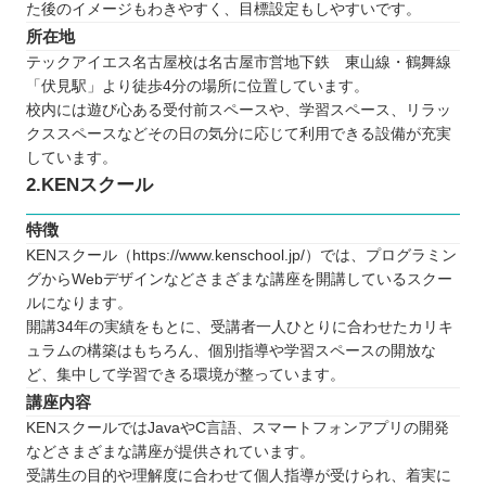
た後のイメージもわきやすく、目標設定もしやすいです。
所在地
テックアイエス名古屋校は名古屋市営地下鉄 東山線・鶴舞線
「伏見駅」より徒歩4分の場所に位置しています。
校内には遊び心ある受付前スペースや、学習スペース、リラッ
クススペースなどその日の気分に応じて利用できる設備が充実
しています。
2.KENスクール
特徴
KENスクール（https://www.kenschool.jp/）では、プログラミン
グからWebデザインなどさまざまな講座を開講しているスクー
ルになります。
開講34年の実績をもとに、受講者一人ひとりに合わせたカリキ
ュラムの構築はもちろん、個別指導や学習スペースの開放な
ど、集中して学習できる環境が整っています。
講座内容
KENスクールではJavaやC言語、スマートフォンアプリの開発
などさまざまな講座が提供されています。
受講生の目的や理解度に合わせて個人指導が受けられ、着実に