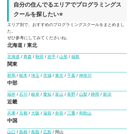
自分の住んでるエリアでプログラミングス
クールを探したい⭐️
エリア別で、おすすめのプログラミングスクールをまとめまし
た。
ぜひ参考にしてみてくださいね。
北海道 / 東北
北海道
/
青森
/
秋田
/
岩手
/
山形
/
福島
関東
群馬
/
栃木
/
埼玉
/
茨城
/
東京
/
千葉
/
神奈川
中部
福井
/
石川
/
岐阜
/
愛知
/
富山
/
長野
/
山梨
/
静岡
/
新潟
近畿
兵庫
/
京都
/
大阪
/
滋賀
/
奈良
/
三重
/
和歌山
中国
山口
/
島根
/
鳥取
/
広島
/ 岡山