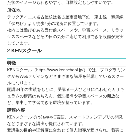
た後のイメージもわきやすく、目標設定もしやすいです。
所在地
テックアイエス名古屋校は名古屋市営地下鉄 東山線・鶴舞線
「伏見駅」より徒歩4分の場所に位置しています。
校内には遊び心ある受付前スペースや、学習スペース、リラッ
クススペースなどその日の気分に応じて利用できる設備が充実
しています。
2.KENスクール
特徴
KENスクール（https://www.kenschool.jp/）では、プログラミン
グからWebデザインなどさまざまな講座を開講しているスクー
ルになります。
開講34年の実績をもとに、受講者一人ひとりに合わせたカリキ
ュラムの構築はもちろん、個別指導や学習スペースの開放な
ど、集中して学習できる環境が整っています。
講座内容
KENスクールではJavaやC言語、スマートフォンアプリの開発
などさまざまな講座が提供されています。
受講生の目的や理解度に合わせて個人指導が受けられ、着実に