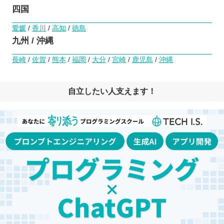
四国
愛媛
/
香川
/
高知
/
徳島
九州 / 沖縄
長崎
/
佐賀
/
熊本
/
福岡
/
大分
/
宮崎
/
鹿児島
/
沖縄
自立したい人支えます！