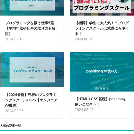
プログラミングを扱う仕事5選
【福岡】学生に大人気！？プログ
【平均年収や仕事の取り方も解
ラミングスクールは就職にも使え
説】
る！
2024.02.13
2024.06.30
【2024最新】島根のプログラミ
【HTML / CSS基礎】positionを
ングスクールTOP5【エンジニア
使いこなそう！
が厳選】
2024.02.17
2024.02.26
人気の記事一覧