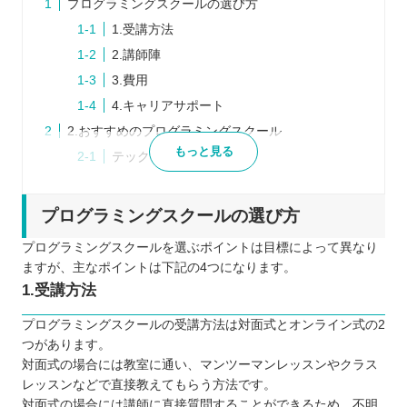
プログラミングスクールの選び方
1.受講方法
2.講師陣
3.費用
4.キャリアサポート
2.おすすめのプログラミングスクール
もっと見る
テックアイエス
2.KENスクール
3.最後に
プログラミングスクールの選び方
自分の住んでるエリアでプログラミングスクールを
プログラミングスクールを選ぶポイントは目標によって異なり
探したい⭐️
ますが、主なポイントは下記の4つになります。
北海道 / 東北
1.受講方法
関東
プログラミングスクールの受講方法は対面式とオンライン式の2
中部
つがあります。
近畿
対面式の場合には教室に通い、マンツーマンレッスンやクラス
レッスンなどで直接教えてもらう方法です。
中国
対面式の場合には講師に直接質問することができるため、不明