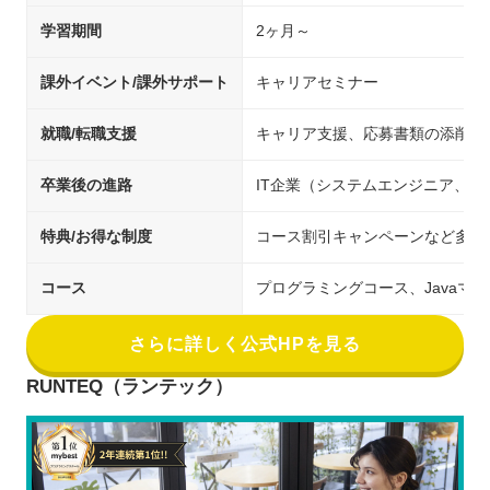
学習期間
2ヶ月～
課外イベント/課外サポート
キャリアセミナー
就職/転職支援
キャリア支援、応募書類の添削、
卒業後の進路
IT企業（システムエンジニア、
特典/お得な制度
コース割引キャンペーンなど多数
コース
プログラミングコース、Javaマ
さらに詳しく公式HPを見る
RUNTEQ（ランテック）