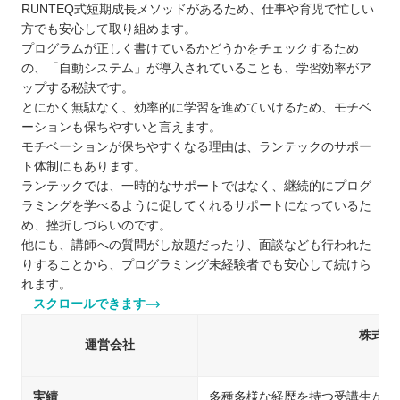
RUNTEQ式短期成長メソッドがあるため、仕事や育児で忙しい
方でも安心して取り組めます。
プログラムが正しく書けているかどうかをチェックするため
の、「自動システム」が導入されていることも、学習効率がア
ップする秘訣です。
とにかく無駄なく、効率的に学習を進めていけるため、モチベ
ーションも保ちやすいと言えます。
モチベーションが保ちやすくなる理由は、ランテックのサポー
ト体制にもあります。
ランテックでは、一時的なサポートではなく、継続的にプログ
ラミングを学べるように促してくれるサポートになっているた
め、挫折しづらいのです。
他にも、講師への質問がし放題だったり、面談なども行われた
りすることから、プログラミング未経験者でも安心して続けら
れます。
スクロールできます
株式会
運営会社
（S
実績
多種多様な経歴を持つ受講生が転