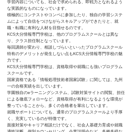
学習内容についても、社会で求められる、即戦力となれるよう
な実践的なものになっています。
積極的にコンテストやコンペに参加したり、独自の学習システ
ムによって自信をつけながらスキルアップができたりと、就
職・転職に有利な人材を目指せるのです。
KCS大分情報専門学校は、他のプログラムスクールとは異な
り、クラス担任制となっています。
毎回講師が変わり、相談しづらいといったプログラムスクール
特有のデメリットが発生しない点もKCS大分情報専門学校の魅
力です。
KCS大分情報専門学校は、資格取得や就職にも強いプログラム
スクールです。
国家資格である「情報処理技術者国家試験」に関しては、九州
一の合格実績を出しています。
学園独自のeラーニングシステム、試験対策サイトの閲覧、担任
による徹底フォローなど、資格取得が有利になるような環境が
整っていることから、多くの合格者を輩出しています。
就職サポートについても、通常のプログラムスクールより手厚
く、充実しているのが特徴です。
面接対策やキャリア相談だけでなく、社会人基礎力育成や就職
適性診断、個別カウンセリング、企業説明会など、多種多様な