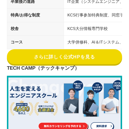
卒業後の進路
IT企業（システムエンジニア、
特典/お得な制度
KCS行事参加特典制度、同窓子
校舎
KCS大分情報専門学校
コース
大学併修科、AI＆ITシステム、ゲ
さらに詳しく公式HPを見る
TECH CAMP（テックキャンプ）