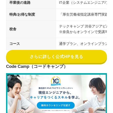
卒業後の進路
IT企業（システムエンジニア/
特典/お得な制度
「厚生労働省指定講座専門実践教
テックキャンプ 渋谷アジアビル校
校舎
※奈良からオンラインで受講可能
コース
通学プラン、オンラインプラン
さらに詳しく公式HPを見る
Code Camp（コードキャンプ）