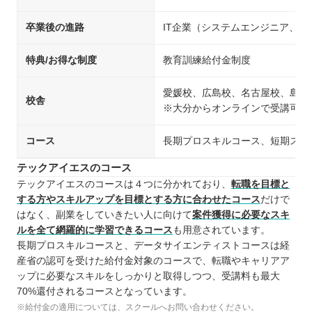
卒業後の進路
IT企業（システムエンジニア、
特典/お得な制度
教育訓練給付金制度
愛媛校、広島校、名古屋校、島根
校舎
※大分からオンラインで受講可能
コース
長期プロスキルコース、短期スキ
テックアイエスのコース
テックアイエスのコースは４つに分かれており、
転職を目標と
する方やスキルアップを目標とする方に合わせたコース
だけで
はなく、副業をしていきたい人に向けて
案件獲得に必要なスキ
ルを全て網羅的に学習できるコース
も用意されています。
長期プロスキルコースと、データサイエンティストコースは経
産省の認可を受けた給付金対象のコースで、転職やキャリアア
ップに必要なスキルをしっかりと取得しつつ、受講料も最大
70%還付されるコースとなっています。
※給付金の適用については、スクールへお問い合わせください。