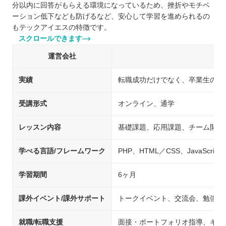
分以内に回答がもらえる環境になっているため、挫折やモチベ
ーション低下なども防げるなど、安心して学習を進められるの
もテックアイエスの特徴です。
スクロールできます
運営会社
実績
転職成功だけでなく、卒業生の様
受講形式
オンライン、通学
レッスン内容
基礎課題、応用課題、チーム開発
学べる言語/フレームワーク
PHP、HTML／CSS、JavaScript、
学習期間
6ヶ月
課外イベント/課外サポート
トークイベント、交流会、勉強会
就職/転職支援
面接・ポートフォリオ指導、キャ