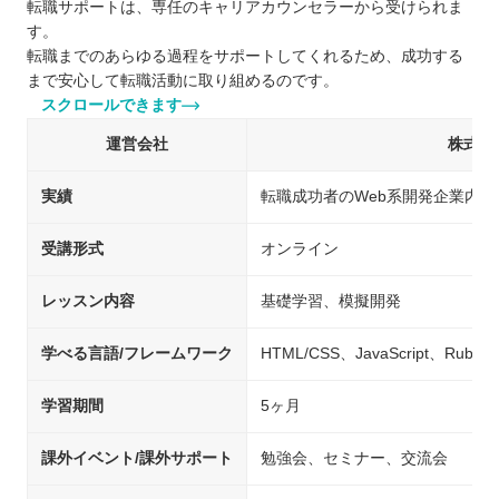
転職サポートは、専任のキャリアカウンセラーから受けられま
す。
転職までのあらゆる過程をサポートしてくれるため、成功する
まで安心して転職活動に取り組めるのです。
スクロールできます
運営会社
株式会
実績
転職成功者のWeb系開発企業内定率
受講形式
オンライン
レッスン内容
基礎学習、模擬開発
学べる言語/フレームワーク
HTML/CSS、JavaScript、Ruby
学習期間
5ヶ月
課外イベント/課外サポート
勉強会、セミナー、交流会