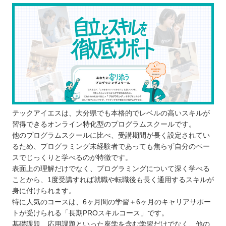
う！
自分の住んでるエリアでプログラミングスクールを
探したい⭐️
北海道 / 東北
関東
中部
近畿
中国
テックアイエスは、大分県でも本格的でレベルの高いスキルが
四国
習得できるオンライン特化型のプログラムスクールです。
九州 / 沖縄
他のプログラムスクールに比べ、受講期間が長く設定されてい
るため、プログラミング未経験者であっても焦らず自分のペー
スでじっくりと学べるのが特徴です。
表面上の理解だけでなく、プログラミングについて深く学べる
ことから、1度受講すれば就職や転職後も長く通用するスキルが
身に付けられます。
特に人気のコースは、6ヶ月間の学習＋6ヶ月のキャリアサポー
トが受けられる「長期PROスキルコース」です。
基礎課題、応用課題といった座学を含む学習だけでなく、他の