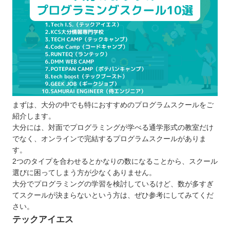
プログラムスクールを選ぶポイント
目的に合った学習ができるか
学習したい言語は学べるか
受講形式はオンラインと通学のどちらか
キャリアサポートは行っているか
自分の予算に合わせて学べるか
プログラムスクールで学習するメリット
まずは、大分の中でも特におすすめのプログラムスクールをご
短期間で効率的に学べる
紹介します。
プロの講師からアドバイスをもらえる
大分には、対面でプログラミングが学べる通学形式の教室だけ
給付金制度を活用できる
でなく、オンラインで完結するプログラムスクールがありま
す。
実践に役立つスキルや知識を習得できる
2つのタイプを合わせるとかなりの数になることから、スクール
プログラムスクールで学ぶ際の注意点
選びに困ってしまう方が少なくありません。
目的は明確にすることが大切
大分でプログラミングの学習を検討しているけど、数が多すぎ
続けやすいスクールを選ぶ
てスクールが決まらないという方は、ぜひ参考にしてみてくだ
さい。
契約前に体験レッスンを受講する
テックアイエス
大分で自分に合ったプログラムスクールを選ぼ