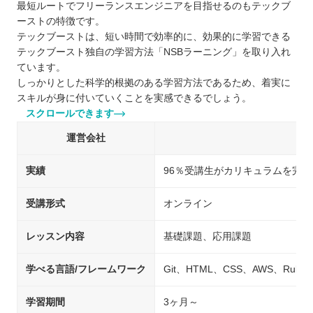
最短ルートでフリーランスエンジニアを目指せるのもテックブ
ーストの特徴です。
テックブーストは、短い時間で効率的に、効果的に学習できる
テックブースト独自の学習方法「NSBラーニング」を取り入れ
ています。
しっかりとした科学的根拠のある学習方法であるため、着実に
スキルが身に付いていくことを実感できるでしょう。
スクロールできます
運営会社
実績
96％受講生がカリキュラムを完遂
受講形式
オンライン
レッスン内容
基礎課題、応用課題
学べる言語/フレームワーク
Git、HTML、CSS、AWS、Ruby、P
学習期間
3ヶ月～