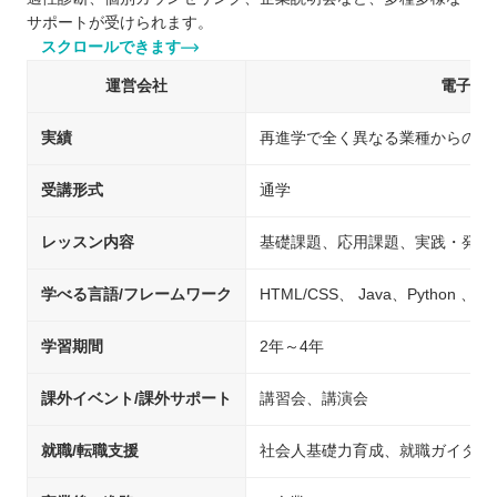
サポートが受けられます。
スクロールできます
運営会社
電子開
実績
再進学で全く異なる業種からの就
受講形式
通学
レッスン内容
基礎課題、応用課題、実践・発展
学べる言語/フレームワーク
HTML/CSS、 Java、Python 、C 
学習期間
2年～4年
課外イベント/課外サポート
講習会、講演会
就職/転職支援
社会人基礎力育成、就職ガイダン