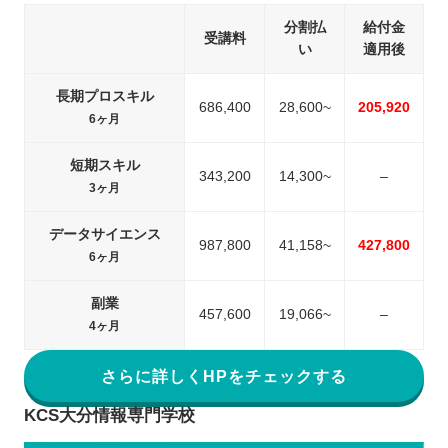
分割払
給付金
受講料
い
適用後
長期プロスキル
686,400
28,600~
205,920
6ヶ月
短期スキル
343,200
14,300~
–
3ヶ月
データサイエンス
987,800
41,158~
427,800
6ヶ月
副業
457,600
19,066~
–
4ヶ月
さらに詳しくHPをチェックする
KCS大分情報専門学校