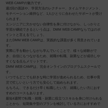
WEB CAMPの魅力です。
週2回の面談や、学習方法のレクチャー、タイムマネジメント、
モチベーション維持など、1人ひとりに合わせたサポートが受け
られます。
エンジニアに欠かせない自律性を身に付けながら、しっかりと
学習が継続できるという点は、DMM WEB CAMPならではのポ
イントと言えるでしょう。
またDMM WEB CAMPは、実践的な課題が多く用意されていま
す。
実際に手を動かしながら学んでいくことで、様々な経験がで
き、自信にもつながるため、就職や転職、副業などが成功しや
すくなる点もメリットです。
DMM WEB CAMPは、完全オンラインのプログラムスクールで
す。
いつでもどこでも好きな時に学習が進められるため、仕事や育
児で忙しいという方でも安心して始められます。
もちろん、できるだけ早く転職したい方、就職したい方におす
すめのコースもあります。
最短4週間で転職・就職・副業に役立つスキルを身に付けられる
ことから、短期集中型のプランを検討している方におすすめで