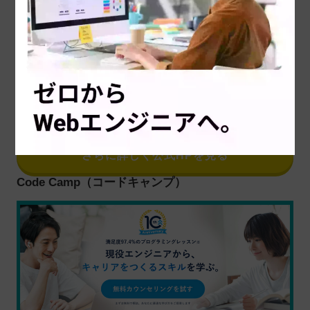
卒業後の進路
IT企業（システムエンジニア/
特典/お得な制度
「厚生労働省指定講座専門実践教
テックキャンプ 渋谷アジアビル校
校舎
※奈良からオンラインで受講可能
コース
通学プラン、オンラインプラン
さらに詳しく公式HPを見る
Code Camp（コードキャンプ）