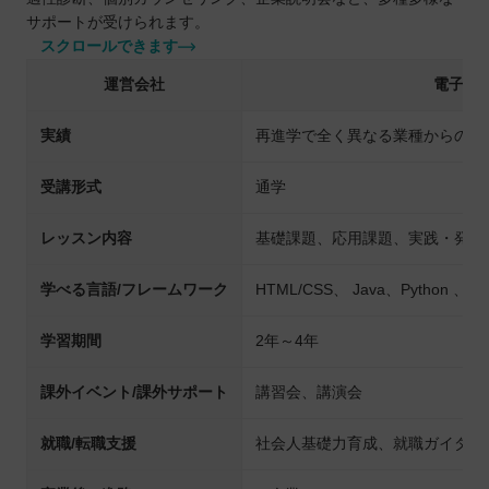
サポートが受けられます。
スクロールできます
運営会社
電子開
実績
再進学で全く異なる業種からの就
受講形式
通学
レッスン内容
基礎課題、応用課題、実践・発展
学べる言語/フレームワーク
HTML/CSS、 Java、Python 、C 
学習期間
2年～4年
課外イベント/課外サポート
講習会、講演会
就職/転職支援
社会人基礎力育成、就職ガイダン