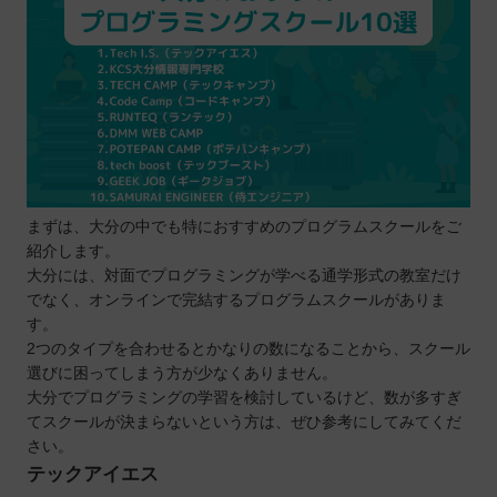
プログラムスクールを選ぶポイント
目的に合った学習ができるか
学習したい言語は学べるか
受講形式はオンラインと通学のどちらか
キャリアサポートは行っているか
自分の予算に合わせて学べるか
プログラムスクールで学習するメリット
まずは、大分の中でも特におすすめのプログラムスクールをご
短期間で効率的に学べる
紹介します。
プロの講師からアドバイスをもらえる
大分には、対面でプログラミングが学べる通学形式の教室だけ
給付金制度を活用できる
でなく、オンラインで完結するプログラムスクールがありま
す。
実践に役立つスキルや知識を習得できる
2つのタイプを合わせるとかなりの数になることから、スクール
プログラムスクールで学ぶ際の注意点
選びに困ってしまう方が少なくありません。
目的は明確にすることが大切
大分でプログラミングの学習を検討しているけど、数が多すぎ
続けやすいスクールを選ぶ
てスクールが決まらないという方は、ぜひ参考にしてみてくだ
さい。
契約前に体験レッスンを受講する
テックアイエス
大分で自分に合ったプログラムスクールを選ぼ