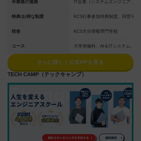
卒業後の進路
IT企業（システムエンジニア、
特典/お得な制度
KCS行事参加特典制度、同窓子
校舎
KCS大分情報専門学校
コース
大学併修科、AI＆ITシステム、ゲ
さらに詳しく公式HPを見る
TECH CAMP（テックキャンプ）