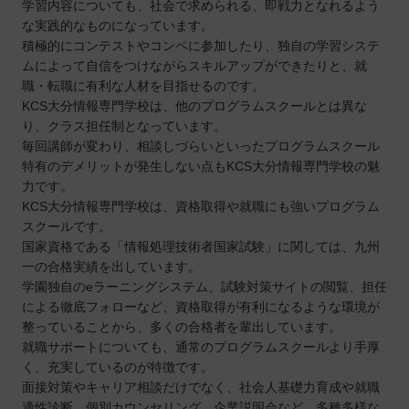
学習内容についても、社会で求められる、即戦力となれるよう
な実践的なものになっています。
積極的にコンテストやコンペに参加したり、独自の学習システ
ムによって自信をつけながらスキルアップができたりと、就
職・転職に有利な人材を目指せるのです。
KCS大分情報専門学校は、他のプログラムスクールとは異な
り、クラス担任制となっています。
毎回講師が変わり、相談しづらいといったプログラムスクール
特有のデメリットが発生しない点もKCS大分情報専門学校の魅
力です。
KCS大分情報専門学校は、資格取得や就職にも強いプログラム
スクールです。
国家資格である「情報処理技術者国家試験」に関しては、九州
一の合格実績を出しています。
学園独自のeラーニングシステム、試験対策サイトの閲覧、担任
による徹底フォローなど、資格取得が有利になるような環境が
整っていることから、多くの合格者を輩出しています。
就職サポートについても、通常のプログラムスクールより手厚
く、充実しているのが特徴です。
面接対策やキャリア相談だけでなく、社会人基礎力育成や就職
適性診断、個別カウンセリング、企業説明会など、多種多様な