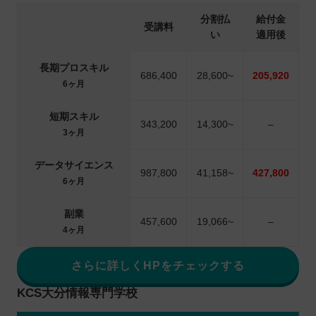
分割払
給付金
受講料
い
適用後
長期プロスキル
686,400
28,600~
205,920
6ヶ月
短期スキル
343,200
14,300~
–
3ヶ月
データサイエンス
987,800
41,158~
427,800
6ヶ月
副業
457,600
19,066~
–
4ヶ月
さらに詳しくHPをチェックする
KCS大分情報専門学校