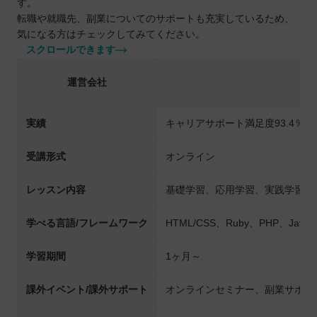
す。
転職や就職先、副業についてのサポートも充実しているため、
気になる方はチェックしてみてください。
スクロールできます
運営会社
実績
キャリアサポート満足度93.4％
受講形式
オンライン
レッスン内容
基礎学習、応用学習、実践学習
学べる言語/フレームワーク
HTML/CSS、Ruby、PHP、Java、
学習期間
1ヶ月～
課外イベント/課外サポート
オンラインセミナー、副業サポー