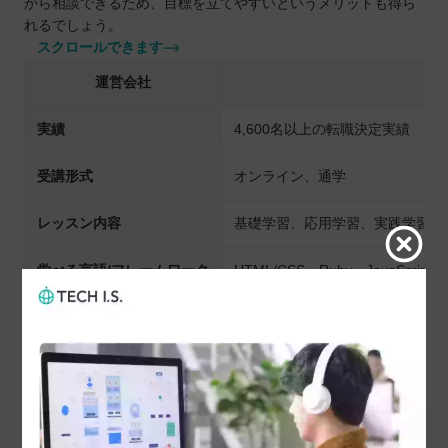
から相談できるため、目標を立てやすいというメリットも得ら
れるでしょう。
スクロールできます
運営会社
実績
4,600名以上の転職決定実績
受講形式
オンライン、通学
レッスン内容
基礎学習、応用学習、実践学習
学べる言語/フレームワーク
HTML/CSS、Ruby、JavaScript、j
学習期間
10週間～
課外イベント/課外サポート
オンライン質問、IT業界セミナ
就職/転職支援
転職成功までのキャリアサポート