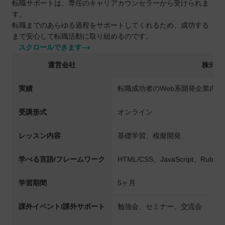
転職サポートは、専任のキャリアカウンセラーから受けられま
す。
転職までのあらゆる過程をサポートしてくれるため、成功する
まで安心して転職活動に取り組めるのです。
スクロールできます
運営会社
株式会
実績
転職成功者のWeb系開発企業内定率
受講形式
オンライン
レッスン内容
基礎学習、模擬開発
学べる言語/フレームワーク
HTML/CSS、JavaScript、Ruby
学習期間
5ヶ月
課外イベント/課外サポート
勉強会、セミナー、交流会