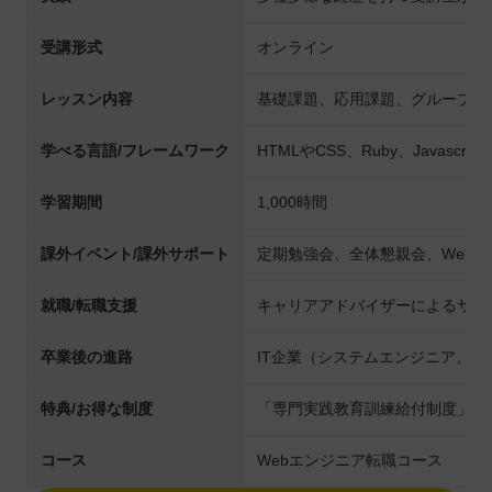
受講形式
オンライン
レッスン内容
基礎課題、応用課題、グループワ
学べる言語/フレームワーク
HTMLやCSS、Ruby、Javascript、
学習期間
1,000時間
課外イベント/課外サポート
定期勉強会、全体懇親会、Webア
就職/転職支援
キャリアアドバイザーによるサポ
卒業後の進路
IT企業（システムエンジニア、
特典/お得な制度
「専門実践教育訓練給付制度」対
コース
Webエンジニア転職コース