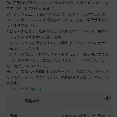
RUNTEQ式短期成長メソッドがあるため、仕事や育児で忙しい
方でも安心して取り組めます。
プログラムが正しく書けているかどうかをチェックするため
の、「自動システム」が導入されていることも、学習効率がア
ップする秘訣です。
とにかく無駄なく、効率的に学習を進めていけるため、モチベ
ーションも保ちやすいと言えます。
モチベーションが保ちやすくなる理由は、ランテックのサポー
ト体制にもあります。
ランテックでは、一時的なサポートではなく、継続的にプログ
ラミングを学べるように促してくれるサポートになっているた
め、挫折しづらいのです。
他にも、講師への質問がし放題だったり、面談なども行われた
りすることから、プログラミング未経験者でも安心して続けら
れます。
スクロールできます
株式会
運営会社
（S
実績
多種多様な経歴を持つ受講生が転