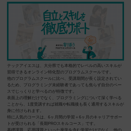
う！
自分の住んでるエリアでプログラミングスクールを
探したい⭐️
北海道 / 東北
関東
中部
近畿
中国
テックアイエスは、大分県でも本格的でレベルの高いスキルが
四国
習得できるオンライン特化型のプログラムスクールです。
九州 / 沖縄
他のプログラムスクールに比べ、受講期間が長く設定されてい
るため、プログラミング未経験者であっても焦らず自分のペー
スでじっくりと学べるのが特徴です。
表面上の理解だけでなく、プログラミングについて深く学べる
ことから、1度受講すれば就職や転職後も長く通用するスキルが
身に付けられます。
特に人気のコースは、6ヶ月間の学習＋6ヶ月のキャリアサポー
トが受けられる「長期PROスキルコース」です。
基礎課題、応用課題といった座学を含む学習だけでなく、他の