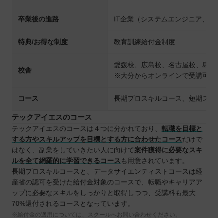
卒業後の進路
IT企業（システムエンジニア、
特典/お得な制度
教育訓練給付金制度
愛媛校、広島校、名古屋校、島根
校舎
※大分からオンラインで受講可能
コース
長期プロスキルコース、短期スキ
テックアイエスのコース
テックアイエスのコースは４つに分かれており、
転職を目標と
する方やスキルアップを目標とする方に合わせたコース
だけで
はなく、副業をしていきたい人に向けて
案件獲得に必要なスキ
ルを全て網羅的に学習できるコース
も用意されています。
長期プロスキルコースと、データサイエンティストコースは経
産省の認可を受けた給付金対象のコースで、転職やキャリアア
ップに必要なスキルをしっかりと取得しつつ、受講料も最大
70%還付されるコースとなっています。
※給付金の適用については、スクールへお問い合わせください。