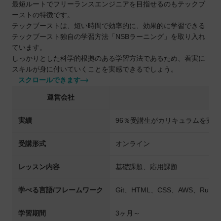
最短ルートでフリーランスエンジニアを目指せるのもテックブ
ーストの特徴です。
テックブーストは、短い時間で効率的に、効果的に学習できる
テックブースト独自の学習方法「NSBラーニング」を取り入れ
ています。
しっかりとした科学的根拠のある学習方法であるため、着実に
スキルが身に付いていくことを実感できるでしょう。
スクロールできます
運営会社
実績
96％受講生がカリキュラムを完遂
受講形式
オンライン
レッスン内容
基礎課題、応用課題
学べる言語/フレームワーク
Git、HTML、CSS、AWS、Ruby、P
学習期間
3ヶ月～