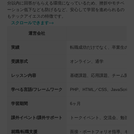
分以内に回答がもらえる環境になっているため、挫折やモチベ
ーション低下なども防げるなど、安心して学習を進められるの
もテックアイエスの特徴です。
スクロールできます
運営会社
実績
転職成功だけでなく、卒業生の様
受講形式
オンライン、通学
レッスン内容
基礎課題、応用課題、チーム開発
学べる言語/フレームワーク
PHP、HTML／CSS、JavaScript、
学習期間
6ヶ月
課外イベント/課外サポート
トークイベント、交流会、勉強会
就職/転職支援
面接・ポートフォリオ指導、キャ