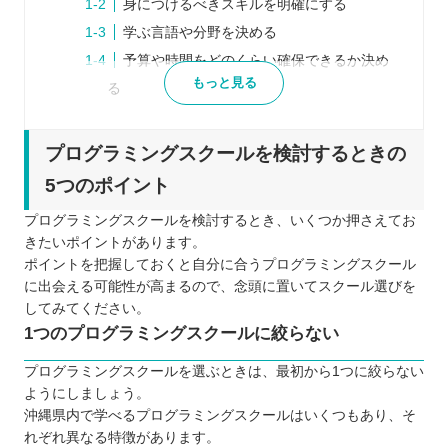
身につけるべきスキルを明確にする
学ぶ言語や分野を決める
予算や時間をどのくらい確保できるか決め
もっと見る
る
プログラミングスクールごとの口コミなど
をチェックする
プログラミングスクールを検討するときの
プログラミングスクールを比較するときの5つのポ
5つのポイント
イント
プログラミングスクールを検討するとき、いくつか押さえてお
料金形態について
きたいポイントがあります。
受講スケジュールについて
ポイントを把握しておくと自分に合うプログラミングスクール
カリキュラムの質について
に出会える可能性が高まるので、念頭に置いてスクール選びを
してみてください。
サポート体制について
1つのプログラミングスクールに絞らない
無理なく通い続けられるかどうかも重要な
ポイントに！
プログラミングスクールを選ぶときは、最初から1つに絞らない
ようにしましょう。
プログラミングスクールに通う5つのメリット
沖縄県内で学べるプログラミングスクールはいくつもあり、そ
就職活動の支援を受けられる
れぞれ異なる特徴があります。