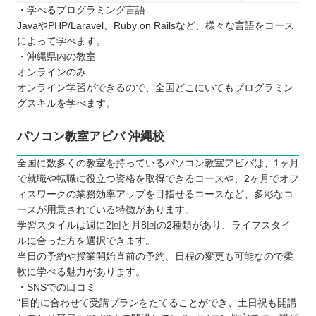
・学べるプログラミング言語
JavaやPHP/Laravel、Ruby on Railsなど、様々な言語をコース
によって学べます。
・沖縄県内の教室
オンラインのみ
オンライン学習ができるので、全国どこにいてもプログラミン
グスキルを学べます。
パソコン教室アビバ 沖縄校
全国に数多くの教室を持っているパソコン教室アビバは、1ヶ月
で就職や転職に役立つ資格を取得できるコースや、2ヶ月でオフ
ィスワークの業務効率アップを目指せるコースなど、多彩なコ
ースが用意されている特徴があります。
学習スタイルは週に2回と月8回の2種類があり、ライフスタイ
ルに合った方を選択できます。
当日の予約や授業開始直前の予約、日程の変更も可能なので柔
軟に学べる魅力があります。
・SNSでの口コミ
“目的に合わせて受講プランをたてることができ、土日祝も開講