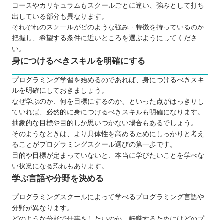
独学よりも挫折しにくい
コースやカリキュラムもスクールごとに違い、強みとして打ち
目的に合う言語を学べる
出している部分も異なります。
それぞれのスクールがどのような強み・特徴を持っているのか
仲間と支え合えるからモチベーションを維
把握し、希望する条件に近いところを選ぶようにしてくださ
持できる
い。
仕事で役立つスキルが身に付く
身につけるべきスキルを明確にする
プログラミングスクールに通う3つのデメリット
プログラミング学習を始めるのであれば、身につけるべきスキ
月謝の支払いが負担だと感じてしまう場合
ルを明確にしておきましょう。
がある
なぜ学ぶのか、何を目標にするのか、といった点がはっきりし
絶対に就職できるわけではない
ていれば、必然的に身につけるべきスキルも明確になります。
抽象的な目標や目的しか思いつかない場合もあるでしょう。
そのようなときは、より具体性を高めるためにしっかりと考え
レッスンの時間が時間割のように決まって
ることがプログラミングスクール選びの第一歩です。
いる
目的や目標が定まっていないと、本当に学びたいことを学べな
い状況になる恐れもあります。
どんなプログラミング言語を学ぶのが良いのか
学ぶ言語や分野を決める
子ども向けと大人向けにプログラミングスクールに
違いはあるか
プログラミングスクールによって学べるプログラミング言語や
分野が異なります。
お得にプログラミングスクールに通える制度
どのような分野で仕事をしたいのか、転職するためにはどのプ