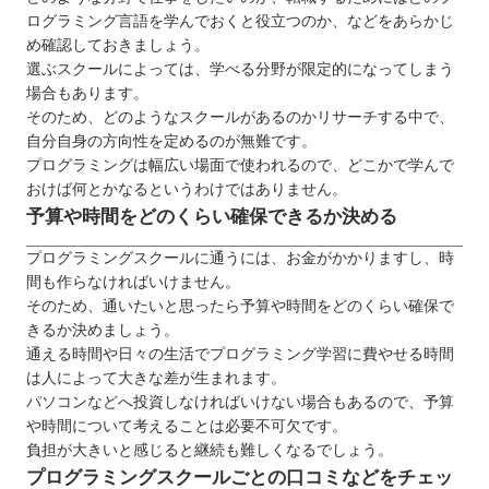
プログラミングスクールで挫折しないために
ログラミング言語を学んでおくと役立つのか、などをあらかじ
TECH I.S.（テックアイエス）
め確認しておきましょう。
TechAcademy（侍エンジニア）
選ぶスクールによっては、学べる分野が限定的になってしまう
場合もあります。
TechAcademy（テックアカデミー）
そのため、どのようなスクールがあるのかリサーチする中で、
パソコン教室アビバ 沖縄校
自分自身の方向性を定めるのが無難です。
CODE BASE OKINAWA
プログラミングは幅広い場面で使われるので、どこかで学んで
DMM WEBCAMP
おけば何とかなるというわけではありません。
予算や時間をどのくらい確保できるか決める
SUNABACOプログラミングスクール
【沖縄】子ども向けのおすすめプログラミングスク
プログラミングスクールに通うには、お金がかかりますし、時
ール3選
間も作らなければいけません。
そのため、通いたいと思ったら予算や時間をどのくらい確保で
プロクラ
きるか決めましょう。
kidz8
通える時間や日々の生活でプログラミング学習に費やせる時間
デジタネ プログラミング教室
は人によって大きな差が生まれます。
自分にあったスクールを選ぼう
パソコンなどへ投資しなければいけない場合もあるので、予算
や時間について考えることは必要不可欠です。
負担が大きいと感じると継続も難しくなるでしょう。
プログラミングスクールごとの口コミなどをチェッ