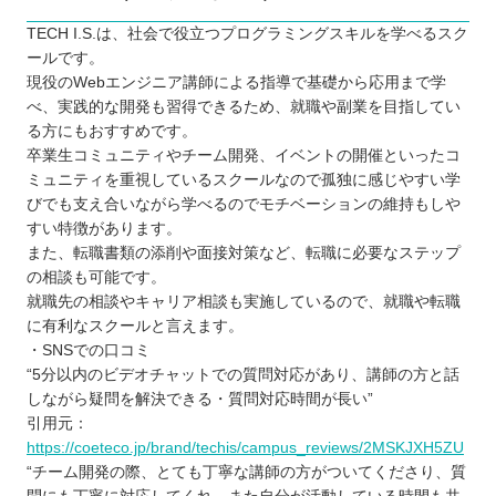
TECH I.S.は、社会で役立つプログラミングスキルを学べるスク
ールです。
現役のWebエンジニア講師による指導で基礎から応用まで学
べ、実践的な開発も習得できるため、就職や副業を目指してい
る方にもおすすめです。
卒業生コミュニティやチーム開発、イベントの開催といったコ
ミュニティを重視しているスクールなので孤独に感じやすい学
びでも支え合いながら学べるのでモチベーションの維持もしや
すい特徴があります。
また、転職書類の添削や面接対策など、転職に必要なステップ
の相談も可能です。
就職先の相談やキャリア相談も実施しているので、就職や転職
に有利なスクールと言えます。
・SNSでの口コミ
“5分以内のビデオチャットでの質問対応があり、講師の方と話
しながら疑問を解決できる・質問対応時間が長い”
引用元：
https://coeteco.jp/brand/techis/campus_reviews/2MSKJXH5ZU
“チーム開発の際、とても丁寧な講師の方がついてくださり、質