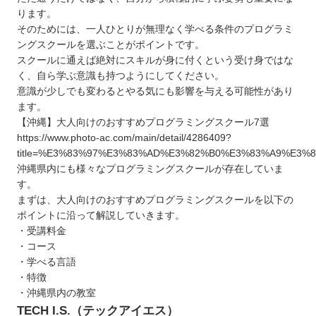
ります。
そのためには、一人ひとりが無理なく学べる条件のプログラミ
ングスクールを選ぶことがポイントです。
スクールに通えば絶対にスキルが身に付くという受け身ではな
く、自ら学ぶ意識も持つようにしてください。
意識が少しでも変わるとやる気にも影響を与える可能性があり
ます。
【沖縄】大人向けのおすすめプログラミングスクール7選
https://www.photo-ac.com/main/detail/4286409?
title=%E3%83%97%E3%83%AD%E3%82%B0%E3%83%A9%E3
沖縄県内にも様々なプログラミングスクールが存在していま
す。
まずは、大人向けのおすすめプログラミングスクールを以下の
ポイントに沿って解説していきます。
・受講料金
・コース
・学べる言語
・特徴
・沖縄県内の教室
TECH I.S.（テックアイエス）