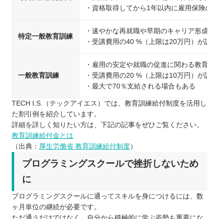
・資格取得してから1年以内に雇用保険の被
・速やかな再就職や早期のキャリア形成に
特定一般教育訓練
・受講費用の40 %（上限は20万円）が訓
・雇用の安定や就職の促進に関わる教育訓
一般教育訓練
・受講費用の20 %（上限は10万円）が訓
・最大で70％支給される場合もある
TECH I.S.（テックアイエス）では、教育訓練給付制度を活用し
た割引例を紹介しています。
詳細を詳しく知りたい方は、下記の記事をぜひご覧ください。
教育訓練給付金とは
（出典：
厚生労働省 教育訓練給付制度
）
プログラミングスクールで挫折しないため
に
プログラミングスクールに通ってスキルを身につけるには、数
ヶ月単位の継続が必要です。
ただ通うだけではなく、自分から積極的に学ぶ姿勢も重要にな