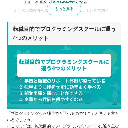
企業から評価を得やすくなる
もっと見る
求人数が多く転職に有利なプログラミング言語と
は？
Python
転職目的でプログラミングスクールに通う
Java
4つのメリット
JavaScript
PHP
Ruby
C#・C＋＋
Swift
GO
SQL
大阪で転職に強いプログラミングスクールを選ぶポ
イント
「プログラミングなら独学でも学べるのでは？」と考える方も
受講スタイルが自分に合っているか
いるでしょう。
目的に合ったレベルや言語の学習ができる
そこでまずは、転職目的でプログラミングスクールに通う主な