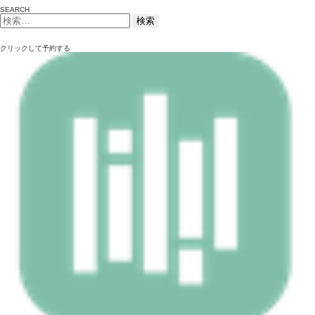
SEARCH
検
索:
クリックして予約する