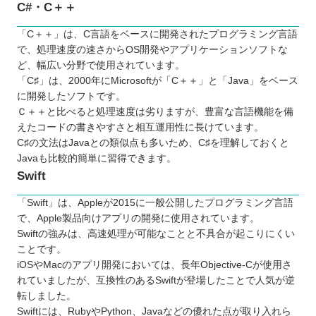
C#・C＋＋
「C＋＋」は、C言語をベースに開発されたプログラミング言語
で、処理速度の速さからOS開発やアプリケーションソフトな
ど、幅広い分野で使用されています。
「C♯」は、2000年にMicrosoftが「C＋＋」と「Java」をベース
に開発したソフトです。
Ｃ＋＋と比べると処理速度は劣りますが、豊富な言語機能を備
えたコードの書きやすさと相互運用性に長けています。
C♯の文法はJavaとの類似点も多いため、C♯を理解しておくと
Javaも比較的簡単に習得できます。
Swift
「Swift」は、Appleが2015に一般公開したプログラミング言語
で、Apple製品向けアプリの開発に使用されています。
Swiftの強みは、高速処理が可能なことと不具合が起こりにくい
ことです。
iOSやMacのアプリ開発においては、長年Objective-Cが使用さ
れていましたが、互換性のあるSwiftが登場したことで人気が逆
転しました。
Swiftには、RubyやPython、Javaなどの優れた点が取り入れら