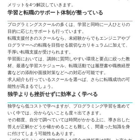
か
メリットを4つ解説していきます。
ポートフォリオを作成できる授業があるか
学習と転職のサポート体制が整っている
転職実績がどれだけあるか
プログラミングスクールの多くは、学習と同時に一人ひとりの
最先端の情報・スキルを有する講師から学
目的に応じたサポートも行っています。
べるか
転職支援付きのスクールなら、未経験からでもエンジニアやプ
ログラマーへの転職を目指せる親切なカリキュラムに加えて、
求人紹介や転職サポートが充実しているか
手厚い転職支援が受けられます。
教育訓練給付制度や転職保証を利用できる
学習面においては、講師に質問しやすい環境と要点に絞った教
か
材、最適な学習スケジュール、転職活動では履歴書や職務経歴
地元の受講生・卒業生からの評判が良い
書などの添削や面接対策などへの対応が可能です。
求人紹介も行っているスクールを選べば、さらに転職成功の可
転職目的で大阪のプログラミングスクールに通う際
能性が高まるでしょう。
の注意点
独学よりも挫折せずに効率よく学べる
転職目的やキャリアを明確にする
独学なら低コストで学べますが、プログラミング学習を進めて
自発的に学習する姿勢を持つ
いく中では、分からないことも度々出てきます。
理想ばかりを追い求めない
その都度、自分で調べていては時間がかかる上に、導き出した
大阪のプログラミングスクールに通って転職を成功
答えが正解かどうか確かめることも難しく、間違った知識を身
させよう
に付けてしまう可能性もあります。