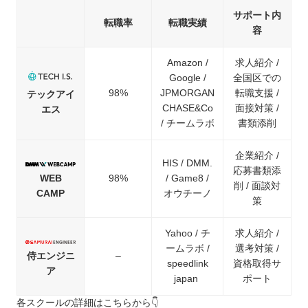
サポート内
転職率
転職実績
容
Amazon /
求人紹介 /
Google /
全国区での
98%
JPMORGAN
転職支援 /
テックアイ
CHASE&Co
面接対策 /
エス
/ チームラボ
書類添削
企業紹介 /
HIS / DMM.
応募書類添
WEB
98%
/ Game8 /
削 / 面談対
CAMP
オウチーノ
策
Yahoo / チ
求人紹介 /
ームラボ /
選考対策 /
侍エンジニ
–
speedlink
資格取得サ
ア
japan
ポート
各スクールの詳細はこちらから👇