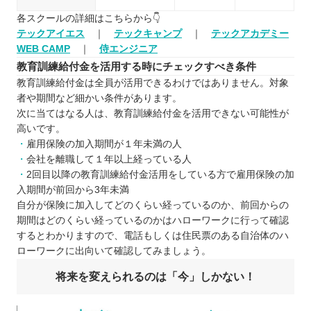
各スクールの詳細はこちらから👇
テックアイエス
｜
テックキャンプ
｜
テックアカデミー
WEB CAMP
｜
侍エンジニア
教育訓練給付金を活用する時にチェックすべき条件
教育訓練給付金は全員が活用できるわけではありません。対象
者や期間など細かい条件があります。
次に当てはなる人は、教育訓練給付金を活用できない可能性が
高いです。
雇用保険の加入期間が１年未満の人
会社を離職して１年以上経っている人
2回目以降の教育訓練給付金活用をしている方で雇用保険の加
入期間が前回から3年未満
自分が保険に加入してどのくらい経っているのか、前回からの
期間はどのくらい経っているのかはハローワークに行って確認
するとわかりますので、電話もしくは住民票のある自治体のハ
ローワークに出向いて確認してみましょう。
将来を変えられるのは「今」しかない！