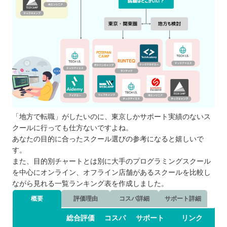
プログラミングスクールの闇・裏話
プログラミングスクールの転職保証につい
て
自分の住んでるエリアでプログラミングスクールを
探したい⭐️
北海道 / 東北
関東
中部
「地方で転職」がしたいのに、東京しかサポート実績のないス
近畿
クールに行っても仕方ないですよね。
あなたの目的に合ったスクール選びの参考になると嬉しいで
中国
す。
四国
また、目的別チャートとは別に大手のプログラミングスクール
九州 / 沖縄
を中心にオンライン、オフライン店舗があるスクールを比較し
ながら見れる一覧ランキング表を作成しました。
概要
評価理由
コスパ詳細
サポート詳細
総合評価
コスパ
サポート
リンク