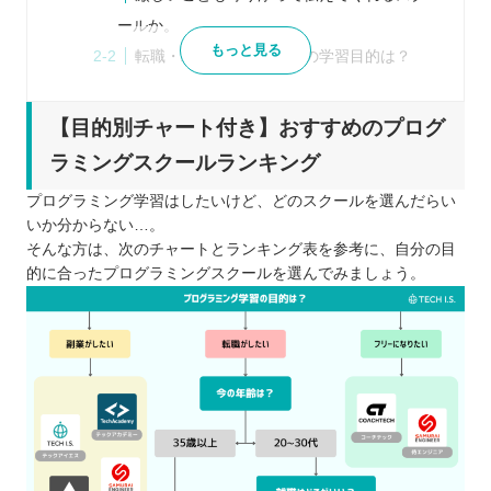
ールか。
もっと見る
転職・就職・副業あなたの学習目的は？
自分に合った受講スタイルやサポート体制
を見極めよう
【目的別チャート付き】おすすめのプログ
教育訓練給付金のあるスクールを検討しよ
ラミングスクールランキング
う！
プログラミング学習はしたいけど、どのスクールを選んだらい
最新版｜プログラミングスクールおすすめ9選！目
いか分からない…。
的別に紹介！
そんな方は、次のチャートとランキング表を参考に、自分の目
令和の時代にプログラミング学習がおすすめの理由
的に合ったプログラミングスクールを選んでみましょう。
求人数に対してエンジニアの不足
40代以上の転職でもスキルがあることで次
のステップを狙える
小学校でもプログラミング学習が必修
時間や場所に縛られずに働きやすい
業務効率改善へ向けて、DX化を進める企業
が増えている