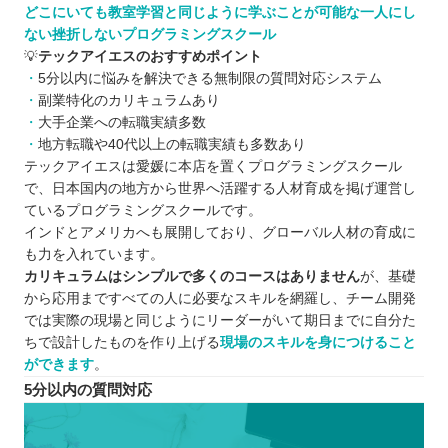
どこにいても教室学習と同じように学ぶことが可能な一人にし
ない挫折しないプログラミングスクール
💡
テックアイエスのおすすめポイント
5分以内に悩みを解決できる無制限の質問対応システム
副業特化のカリキュラムあり
大手企業への転職実績多数
地方転職や40代以上の転職実績も多数あり
テックアイエスは愛媛に本店を置くプログラミングスクール
で、日本国内の地方から世界へ活躍する人材育成を掲げ運営し
ているプログラミングスクールです。
インドとアメリカへも展開しており、グローバル人材の育成に
も力を入れています。
カリキュラムはシンプルで多くのコースはありません
が、基礎
から応用まですべての人に必要なスキルを網羅し、チーム開発
では実際の現場と同じようにリーダーがいて期日までに自分た
ちで設計したものを作り上げる
現場のスキルを身につけること
ができます
。
5分以内の質問対応