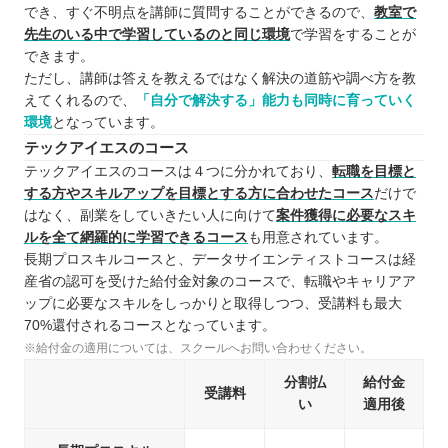
でき、すぐ不明点を講師に質問することができるので、
教室で
先生のいる中で学習しているのと同じ環境
で学習をすることが
できます。
ただし、講師は答えを教えるではなく解決の道筋や調べ方を教
えてくれるので、
「自分で解決する」能力も同時に育っていく
環境
となっています。
テックアイエスのコース
テックアイエスのコースは４つに分かれており、
転職を目標と
する方やスキルアップを目標とする方に合わせたコース
だけで
はなく、副業をしていきたい人に向けて
案件獲得に必要なスキ
ルを全て網羅的に学習できるコース
も用意されています。
長期プロスキルコースと、データサイエンティストコースは経
産省の認可を受けた給付金対象のコースで、転職やキャリアア
ップに必要なスキルをしっかりと取得しつつ、受講料も最大
70%還付されるコースとなっています。
※給付金の適用については、スクールへお問い合わせください。
分割払
給付金
受講料
い
適用後