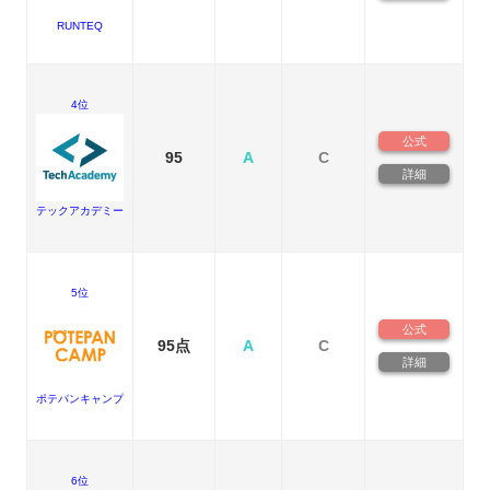
RUNTEQ
4位
公式
95
A
C
詳細
テックアカデミー
5位
公式
95点
A
C
詳細
ポテパンキャンプ
6位