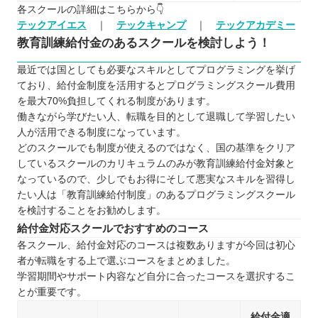
各スクールの詳細はこちらから👇
テックアイエス
｜
テックキャンプ
｜
テックアカデミー
教育訓練給付金のあるスクールを検討しよう！
最近では国としても必要なスキルとしてプログラミングを挙げ
ており、給付金制度を活用するとプログラミングスクール費用
を最大70%負担してくれる制度があります。
働きながら学びたい人、転職を目的として退職して学習したい
人が活用できる制度になっています。
どのスクールでも制度が使えるのではなく、国の基準をクリア
しているスクールのカリキュラムのみが教育訓練給付金対象と
なっているので、少しでもお得にそして悪実なスキルを習得し
たい人は「教育訓練給付制度」のあるプログラミングスクール
を検討することをお勧めします。
給付金対応スクールでおすすめのコース
各スクール、給付金対応のコースは複数ありますが今回は初心
者が転職をする上で選ぶコースをまとめました。
学習期間やサポート内容など自分に合ったコースを選択するこ
とが重要です。
給付金適