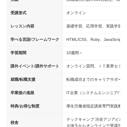
受講形式
オンライン
レッスン内容
基礎学習、応用学習、実践学習
学べる言語/フレームワーク
HTML/CSS、Ruby、JavaScript、j
学習期間
10週間～
課外イベント/課外サポート
オンライン質問、ＩＴ業界セミナ
就職/転職支援
転職成功までのキャリアサポート
卒業後の進路
IT企業（システムエンジニア/
特典/お得な制度
厚生労働省指定講座専門実践教育
テックキャンプ 渋谷アジアビル校
校舎
※埼玉からオンラインで受講可能