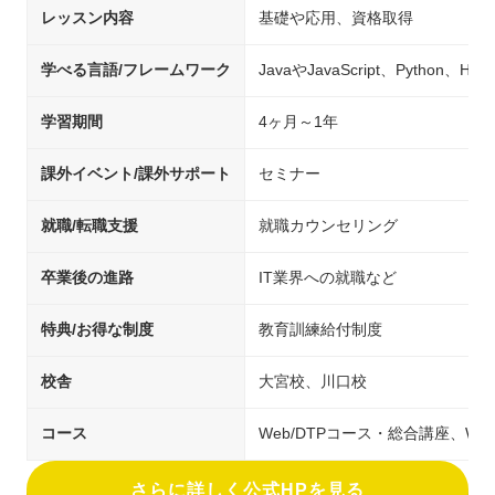
レッスン内容
基礎や応用、資格取得
学べる言語/フレームワーク
JavaやJavaScript、Python、H
学習期間
4ヶ月～1年
課外イベント/課外サポート
セミナー
就職/転職支援
就職カウンセリング
卒業後の進路
IT業界への就職など
特典/お得な制度
教育訓練給付制度
校舎
大宮校、川口校
コース
Web/DTPコース・総合講座、Web
さらに詳しく公式HPを見る