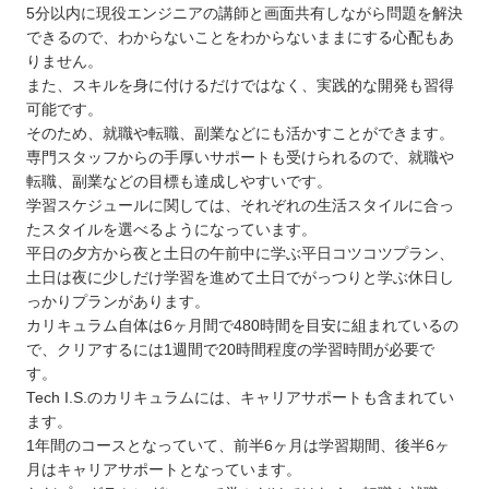
5分以内に現役エンジニアの講師と画面共有しながら問題を解決
できるので、わからないことをわからないままにする心配もあ
りません。
また、スキルを身に付けるだけではなく、実践的な開発も習得
可能です。
そのため、就職や転職、副業などにも活かすことができます。
専門スタッフからの手厚いサポートも受けられるので、就職や
転職、副業などの目標も達成しやすいです。
学習スケジュールに関しては、それぞれの生活スタイルに合っ
たスタイルを選べるようになっています。
平日の夕方から夜と土日の午前中に学ぶ平日コツコツプラン、
土日は夜に少しだけ学習を進めて土日でがっつりと学ぶ休日し
っかりプランがあります。
カリキュラム自体は6ヶ月間で480時間を目安に組まれているの
で、クリアするには1週間で20時間程度の学習時間が必要で
す。
Tech I.S.のカリキュラムには、キャリアサポートも含まれてい
ます。
1年間のコースとなっていて、前半6ヶ月は学習期間、後半6ヶ
月はキャリアサポートとなっています。