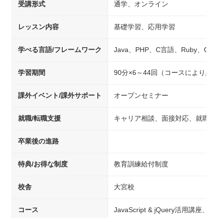
受講形式
通学、オンライン
レッスン内容
基礎学習、応用学習
学べる言語/フレームワーク
Java、PHP、C言語、Ruby、C#、P
学習期間
90分×6～44回（コースにより異
課外イベント/課外サポート
オープンセミナー
就職/転職支援
キャリア相談、面接対応、就職先
卒業後の進路
特典/お得な制度
教育訓練給付制度
校舎
大宮校
コース
JavaScript & jQuery活