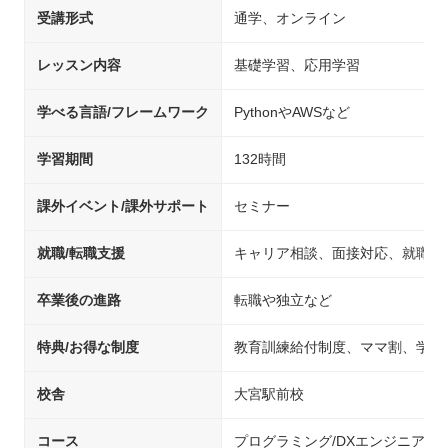
受講形式
通学、オンライン
レッスン内容
基礎学習、応用学習
学べる言語/フレームワーク
PythonやAWSなど
学習期間
132時間
課外イベント/課外サポート
セミナー
就職/転職支援
キャリア相談、面接対応、就職先
卒業後の進路
転職や独立など
特典/お得な制度
教育訓練給付制度、ママ割、学生
校舎
大宮駅前校
コース
プログラミング/DXエンジニア