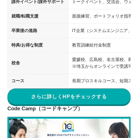
課外イベント/課外サポート
トークイベント、交流会、ウェビ
就職/転職支援
面接練習、ポートフォリオ指導、
卒業後の進路
IT企業（システムエンジニア、
特典/お得な制度
教育訓練給付金制度
愛媛校、広島校、名古屋校、島根
校舎
※埼玉からオンラインで受講可能
コース
長期プロスキルコース、短期スキ
さらに詳しくHPをチェックする
Code Camp（コードキャンプ）