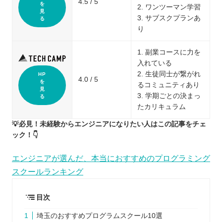
4.5 / 5
を
2. ワンツーマン学習
見
3. サブスクプランあ
る
り
1. 副業コースに力を
入れている
2. 生徒同士が繋がれ
HP
4.0 / 5
を
るコミュニティあり
見
3. 学期ごとの決まっ
る
たカリキュラム
💡必見！未経験からエンジニアになりたい人はこの記事をチェ
ック！👇
エンジニアが選んだ、本当におすすめのプログラミング
スクールランキング
目次
埼玉のおすすめプログラムスクール10選