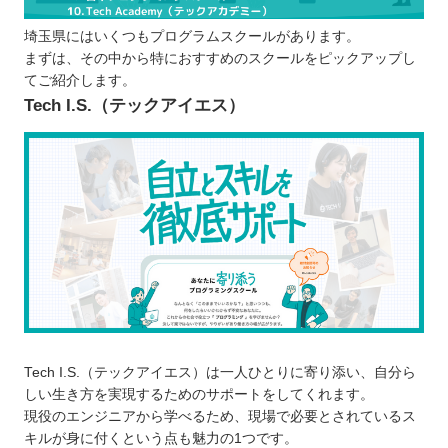
日程の変更やキャンセルなどは柔軟に行え
埼玉県にはいくつもプログラムスクールがあります。
るか
まずは、その中から特におすすめのスクールをピックアップし
プログラムスクールで学習するメリット
てご紹介します。
カリキュラムに沿って効率的に学べる
Tech I.S.（テックアイエス）
講師に質問できる
現場に出てからも役立つスキルを習得でき
る
学習のモチベーションを維持しやすい
プログラムスクールで学ぶ際の注意点
勉強する目的を明確にさせる
一定期間学び続けられるか検討する
無料体験・体験レッスンに参加して自分に
合っているか見極める
Tech I.S.（テックアイエス）は一人ひとりに寄り添い、自分ら
埼玉で自分に合ったプログラムスクールを選ぼ
しい生き方を実現するためのサポートをしてくれます。
う！
現役のエンジニアから学べるため、現場で必要とされているス
キルが身に付くという点も魅力の1つです。