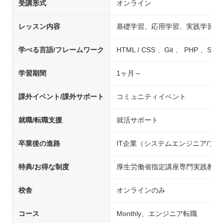
受講形式
オンライン
レッスン内容
基礎学習、応用学習、実践学習
学べる言語/フレームワーク
HTML / CSS 、Git 、 PH
学習期間
1ヶ月～
課外イベント/課外サポート
コミュニティイベント
就職/転職支援
就活サポート
卒業後の進路
IT企業（システムエンジニア/プ
特典/お得な制度
厚生労働省指定講座専門実践教育
校舎
オンラインのみ
コース
Monthly、エンジニア転職