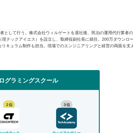
任者として行う。株式会社ウィルゲートを退社後、民泊の運用代行業者のTw
rive（現テックアイエス）を設立し、取締役副社長に就任。200万ダウンロ
カリキュラム制作も担当。現場でのエンジニアリングと経営の両面を支
ログラミングスクール
２位
３位
コーチテック
テックアカデミー