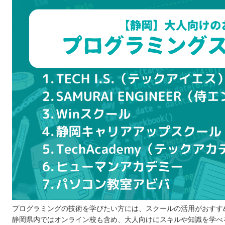
いくつかピックアップして比較する
無料説明会や体験レッスンに参加してみる
目的を明確にする
リアルな口コミや体験談を参考にする
プログラミングスクールを比較するときの5つのポイント
問題なく通えるスケジュールか
受講の形式は自分に合っているか
費用はどのくらいかかるか
サポート体制はどうなっているか
カリキュラムの質はどうか
プログラミングスクールに通う5つのメリット
モチベーションを保てる
就職支援を受けられる
学習の習慣が身に付く
相談しやすい環境が整っている
プログラミングの技術を学びたい方には、スクールの活用がおすす
静岡県内ではオンライン校も含め、大人向けにスキルや知識を学べ
仕事で役に立つスキルが身に付く