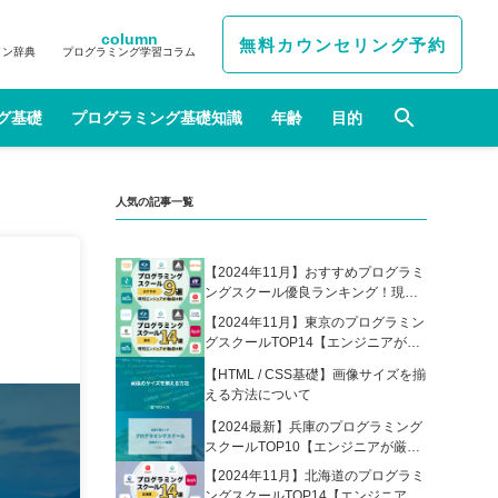
column
無料カウンセリング予約
イン辞典
プログラミング学習コラム
グ基礎
プログラミング基礎知識
年齢
目的
人気の記事一覧
【2024年11月】おすすめプログラミ
ングスクール優良ランキング！現役
エンジニアが選んだ人気プログラミ
【2024年11月】東京のプログラミン
ングスクールの比較表あり
グスクールTOP14【エンジニアが厳
選】
【HTML / CSS基礎】画像サイズを揃
える方法について
【2024最新】兵庫のプログラミング
スクールTOP10【エンジニアが厳
選】
【2024年11月】北海道のプログラミ
ングスクールTOP14【エンジニアが