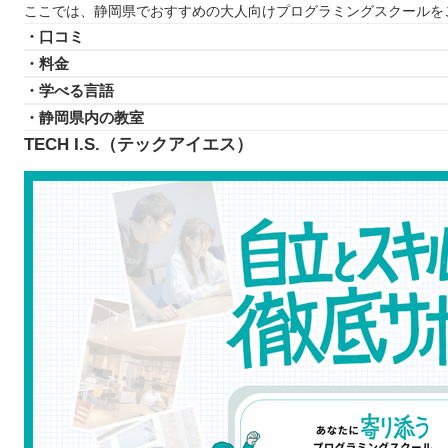
ここでは、静岡県でおすすめの大人向けプログラミングスクールを
プログラミングスクールに通う3つのデメリット
・口コミ
学べる内容が限られている場合がある
・料金
お金がかかってしまう
・学べる言語
スケジュールがあらかじめ決められているケース
・静岡県内の教室
どんなプログラミング言語を学ぶのが良いのか
TECH I.S.（テックアイエス）
子ども向けと大人向けにプログラミングスクールに違いは
お得にプログラミングスクールに通える制度
プログラミングスクールで挫折しないために
【静岡】子ども向けのおすすめプログラミングスクール3
ICTものづくりキッズ WinMate
モノリズムキッズラボ
アーテック自考力キッズ
静岡で自分に合ったプログラミングスクールを見つけよ