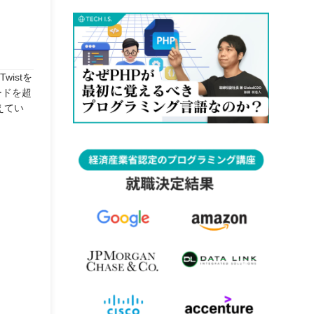
istを
ードを超
えてい