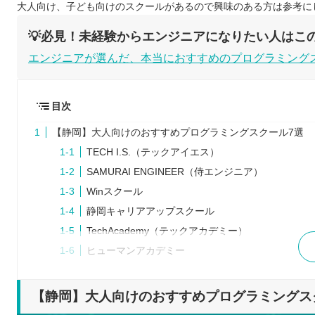
大人向け、子ども向けのスクールがあるので興味のある方は参考に
💡必見！未経験からエンジニアになりたい人はこの
エンジニアが選んだ、本当におすすめのプログラミング
目次
【静岡】大人向けのおすすめプログラミングスクール7選
TECH I.S.（テックアイエス）
SAMURAI ENGINEER（侍エンジニア）
Winスクール
静岡キャリアアップスクール
TechAcademy（テックアカデミー）
ヒューマンアカデミー
パソコン教室アビバ
プログラミングスクールを検討するときの5つのポイント
【静岡】大人向けのおすすめプログラミングス
確保できる時間や予算を決めておく