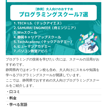
確保できる時間や予算を決めておく
いくつかピックアップして比較する
無料説明会や体験レッスンに参加してみる
目的を明確にする
リアルな口コミや体験談を参考にする
プログラミングスクールを比較するときの5つのポ
イント
問題なく通えるスケジュールか
プログラミングの技術を学びたい方には、スクールの活用がお
受講の形式は自分に合っているか
すすめです。
費用はどのくらいかかるか
静岡県内ではオンライン校も含め、大人向けにスキルや知識を
サポート体制はどうなっているか
学べるプログラミングスクールが開講しています。
カリキュラムの質はどうか
ここでは、静岡県でおすすめの大人向けプログラミングスクー
ルをご紹介します。
プログラミングスクールに通う5つのメリット
・口コミ
モチベーションを保てる
・料金
就職支援を受けられる
・学べる言語
学習の習慣が身に付く