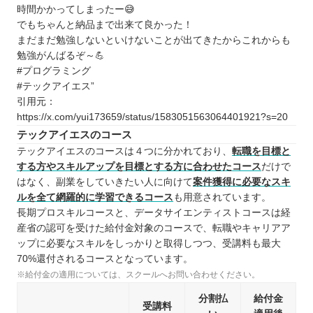
時間かかってしまったー😅
でもちゃんと納品まで出来て良かった！
まだまだ勉強しないといけないことが出てきたからこれからも
勉強がんばるぞ～💪
#プログラミング
#テックアイエス”
引用元：
https://x.com/yui173659/status/1583051563064401921?s=20
テックアイエスのコース
テックアイエスのコースは４つに分かれており、
転職を目標と
する方やスキルアップを目標とする方に合わせたコース
だけで
はなく、副業をしていきたい人に向けて
案件獲得に必要なスキ
ルを全て網羅的に学習できるコース
も用意されています。
長期プロスキルコースと、データサイエンティストコースは経
産省の認可を受けた給付金対象のコースで、転職やキャリアア
ップに必要なスキルをしっかりと取得しつつ、受講料も最大
70%還付されるコースとなっています。
※給付金の適用については、スクールへお問い合わせください。
分割払
給付金
受講料