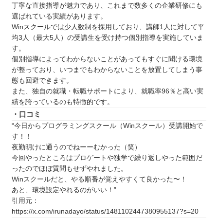
丁寧な直接指導が魅力であり、これまで数多くの企業研修にも
選ばれている実績があります。
Winスクールでは少人数制を採用しており、講師1人に対して平
均3人（最大5人）の受講生を受け持つ個別指導を実施していま
す。
個別指導によってわからないことがあってもすぐに聞ける環境
が整っており、いつまでもわからないことを放置してしまう事
態も回避できます。
また、独自の就職・転職サポートにより、就職率96％と高い実
績を誇っているのも特徴的です。
・口コミ
“今日からプログラミングスクール（Winスクール）受講開始で
す！！
夜勤明けに通うのでねーーむかった（笑）
今回やったところはプロゲートや独学で繰り返しやった範囲だ
ったのでほぼ質問もせずやれました。
Winスクールだと、やる順番が覚えやすくて良かった〜！
あと、環境設定やれるのがいい！”
引用元：
https://x.com/irunadayo/status/1481102447380955137?s=20