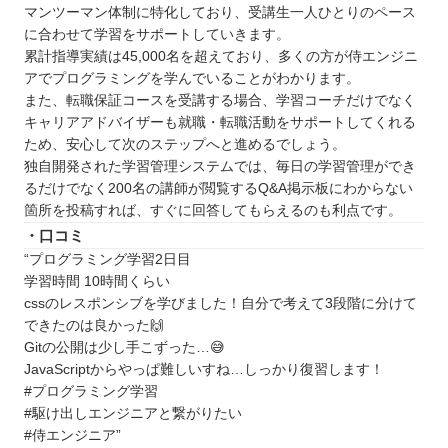
マンツーマン体制に特化しており、受講生一人ひとりのペース
に合わせて学習をサポートしていきます。
累計指導実績は45,000名を超えており、多くの方が侍エンジニ
アでプログラミングを学んでいることがわかります。
また、転職保証コースを受講する場合、学習コーチだけでなく
キャリアアドバイザーも就職・転職活動をサポートしてくれる
ため、安心して次のステップへと進めるでしょう。
独自開発された学習管理システムでは、毎日の学習管理ができ
るだけでなく200名の講師が閲覧するQ&A掲示板にわからない
箇所を投稿すれば、すぐに回答してもらえるのも利点です。
・口コミ
“プログラミング学習2日目
学習時間 10時間くらい
cssのレスポンシブを学びました！自分で考えて3段階に分けて
できたのは良かった🙌
Gitの公開は少し手こずった…😅
JavaScriptからやっぱ難しいすね…しっかり復習します！
#プログラミング学習
#駆け出しエンジニアと繋がりたい
#侍エンジニア”