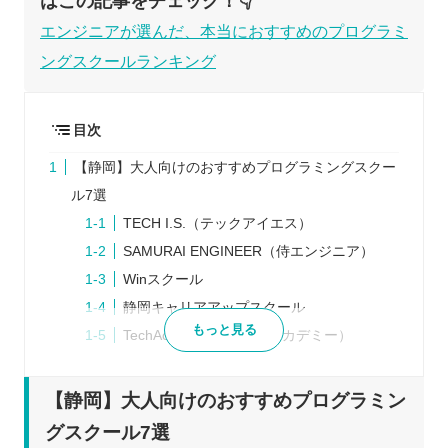
はこの記事をチェック！👇
エンジニアが選んだ、本当におすすめのプログラミ
ングスクールランキング
目次
【静岡】大人向けのおすすめプログラミングスクー
ル7選
TECH I.S.（テックアイエス）
SAMURAI ENGINEER（侍エンジニア）
Winスクール
静岡キャリアアップスクール
もっと見る
TechAcademy（テックアカデミー）
ヒューマンアカデミー
パソコン教室アビバ
【静岡】大人向けのおすすめプログラミン
プログラミングスクールを検討するときの5つのポ
グスクール7選
イント