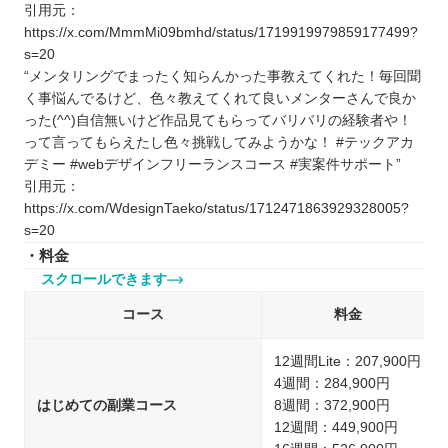
引用元：
https://x.com/MmmMi09bmhd/status/1719919979859177499?
s=20
“メンタリングでまったく知らんかった事教えてくれた！毎回聞
く事悩んでるけど、色々教えてくれて良いメンターさんで良か
った(^^)自信無いけど作品見てもらってバリバリの経験者や！
って言ってもらえたし色々挑戦してみようかな！ #テックアカ
デミー #webデザインフリーランスコース #実案件サポート”
引用元：
https://x.com/WdesignTaeko/status/1712471863929328005?
s=20
・料金
スクロールできます
コース
料金
12週間Lite：207,900円
4週間：284,900円
はじめての副業コース
8週間：372,900円
12週間：449,900円