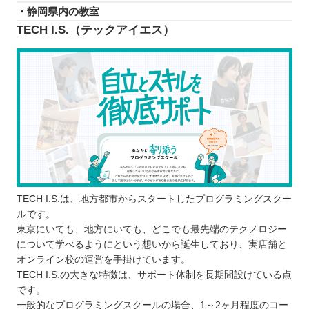
・静岡県内の教室
相談しやすい環境が整っている
TECH I.S.（テックアイエス）
仕事で役に立つスキルが身に付く
プログラミングスクールに通う3つのデメリット
学べる内容が限られている場合がある
お金がかかってしまう
スケジュールがあらかじめ決められている
ケースが多い
どんなプログラミング言語を学ぶのが良いのか
子ども向けと大人向けにプログラミングスクールに
違いはあるか
TECH I.S.は、地方都市からスタートしたプログラミングスクー
お得にプログラミングスクールに通える制度
ルです。
東京にいても、地方にいても、どこでも最先端のテクノロジー
プログラミングスクールで挫折しないために
について学べるようにという想いから誕生しており、実店舗と
【静岡】子ども向けのおすすめプログラミングス
オンライン校の運営を手掛けています。
クール3選
TECH I.S.の大きな特徴は、サポート体制を長期間設けている点
ICTものづくりキッズ WinMate
です。
一般的なプログラミングスクールの場合、1～2ヶ月程度のコー
モノリズムキッズラボ