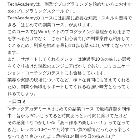
TechAcademyは、副業でプログラミングを始めたい方におすす
めのプログラミングスクールです。
TechAcademyのコースには副業に必要な知識・スキルを習得で
きる「はじめての副業コース」があります。
このコースではWebサイトのプログラミング基礎から応用まで
を学べるだけでなく、さらに初心者向けの副業案件も紹介して
くれるため、副業を始める最初の1歩も踏み出しやすくなってい
ます。
また、サポートしてくれるメンターは通過率10％の厳しい選考
をくぐり抜けた現役のエンジニアばかりであり、コミュニケー
ション・コーチング力テストにも合格しています。
業界や実際の現場についてなど、様々な質問にも答えてくれる
ため、副業や転職をサポートしてくれる心強い味方となってく
れるでしょう。
・口コミ
“#テックアカデミー #はじめての副業コース で最終課題を制作
中！昔からPCいじってると時間あっという間に溶けてたけど…
その感覚！なつかしい🥳「あ～作るの楽しい～！」ってなって
きた。レッスン13やってた時すごい負の感情だったから楽しく
なってきて良かったよ…😙#第104期 #今日の積み上げ”