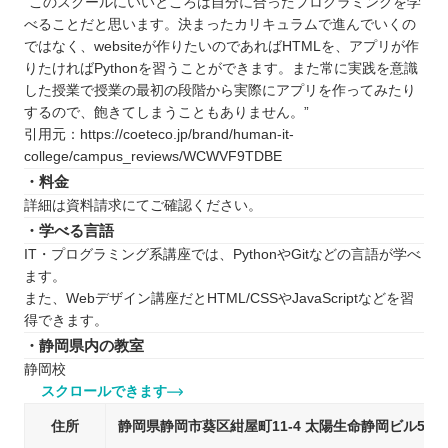
“このスクールにいいところは自分に合ったプログラミングを学
べることだと思います。決まったカリキュラムで進んでいくの
ではなく、websiteが作りたいのであればHTMLを、アプリが作
りたければPythonを習うことができます。また常に実践を意識
した授業で授業の最初の段階から実際にアプリを作ってみたり
するので、飽きてしまうこともありません。”
引用元：https://coeteco.jp/brand/human-it-
college/campus_reviews/WCWVF9TDBE
・料金
詳細は資料請求にてご確認ください。
・学べる言語
IT・プログラミング系講座では、PythonやGitなどの言語が学べ
ます。
また、Webデザイン講座だとHTML/CSSやJavaScriptなどを習
得できます。
・静岡県内の教室
静岡校
スクロールできます
住所
静岡県静岡市葵区紺屋町11-4 太陽生命静岡ビル5階