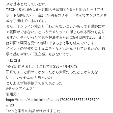
スが基本となっています。
アーテック自考力キッズ
TECH I.S.の場合は6ヶ月間の学習期間と6ヶ月間のキャリアサ
静岡で自分に合ったプログラミングスクールを見
ポート期間という、合計1年間ものサポート体制でエンジニア育
つけよう
成を手掛けているのです。
また、オンライン校だと「わからないことがあっても講師にす
ぐ質問ができない」というデメリットに感じられる部分もあり
ますが、そういった問題を解決するために5分以内でZoomまた
は対面で画面を見つつ解決できるよう取り組んでいます。
イベントの開催やコミュニティなども用意されているため、独
学で感じやすい「孤立感」も少ないです。
・口コミ
“修了証届きました！これでITSSレベル4相当！
正直ちょっと舐めてかかったから大変だったとしか言えな
い、、いや死ぬかと思った🫠
とりあえず無事修了できて良かった🙆‍♂️
#テックアイエス”
引用元：
https://x.com/Masisisisima/status/1708085165774557670?
s=20
“やっと案件の納品が終わりました