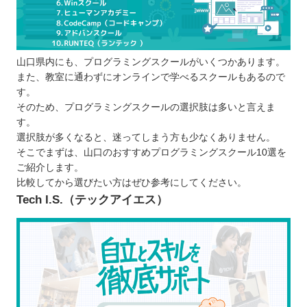
料金・規約が良心的か
プログラミングスクールで学習するメリット
プログラミングが効率的に学べる
山口県内にも、プログラミングスクールがいくつかあります。
理解しにくいところも解決できる
また、教室に通わずにオンラインで学べるスクールもあるので
ポートフォリオを作れる
す。
エンジニアに必要なスキルを習得できる
そのため、プログラミングスクールの選択肢は多いと言えま
プログラミングスクールで学ぶ際の注意点
す。
選択肢が多くなると、迷ってしまう方も少なくありません。
学ぶ目的を明確にする
そこでまずは、山口のおすすめプログラミングスクール10選を
継続しやすさを確認する
ご紹介します。
体験教室で学びやすいか確認する
比較してから選びたい方はぜひ参考にしてください。
山口で自分に合ったプログラミングスクールを選ぼ
Tech I.S.（テックアイエス）
う！