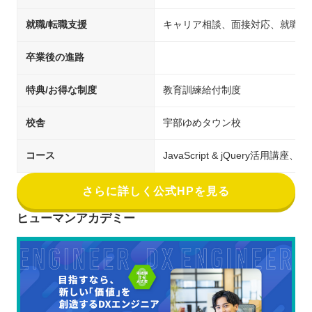
就職/転職支援
キャリア相談、面接対応、就職先
卒業後の進路
特典/お得な制度
教育訓練給付制度
校舎
宇部ゆめタウン校
コース
JavaScript & jQuery活
さらに詳しく公式HPを見る
ヒューマンアカデミー