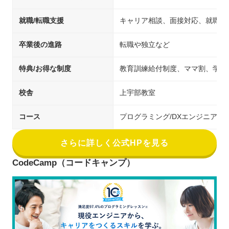
就職/転職支援
キャリア相談、面接対応、就職先
卒業後の進路
転職や独立など
特典/お得な制度
教育訓練給付制度、ママ割、学生
校舎
上宇部教室
コース
プログラミング/DXエンジニア
さらに詳しく公式HPを見る
CodeCamp（コードキャンプ）