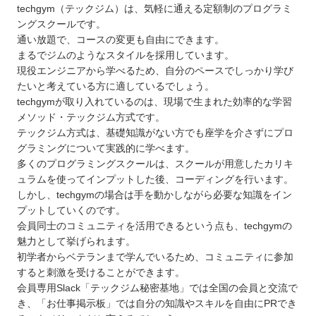
techgym（テックジム）は、気軽に通える定額制のプログラミ
ングスクールです。
通い放題で、コースの変更も自由にできます。
まるでジムのようなスタイルを採用しています。
現役エンジニアから学べるため、自分のペースでしっかり学び
たいと考えている方に適しているでしょう。
techgymが取り入れているのは、現場で生まれた効率的な学習
メソッド・テックジム方式です。
テックジム方式は、基礎知識がない方でも座学を介さずにプロ
グラミングについて実践的に学べます。
多くのプログラミングスクールは、スクールが用意したカリキ
ュラムを使ってインプットした後、コーディングを行います。
しかし、techgymの場合は手を動かしながら必要な知識をイン
プットしていくのです。
会員同士のコミュニティを活用できるという点も、techgymの
魅力として挙げられます。
初学者からベテランまで学んでいるため、コミュニティに参加
すると刺激を受けることができます。
会員専用Slack「テックジム秘密基地」では全国の会員と交流で
き、「お仕事掲示板」では自分の知識やスキルを自由にPRでき