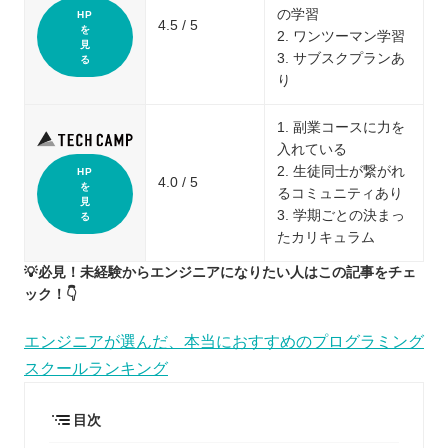
の学習
HP
4.5 / 5
を
2. ワンツーマン学習
見
3. サブスクプランあ
る
り
1. 副業コースに力を
入れている
2. 生徒同士が繋がれ
HP
4.0 / 5
を
るコミュニティあり
見
3. 学期ごとの決まっ
る
たカリキュラム
💡必見！未経験からエンジニアになりたい人はこの記事をチェ
ック！👇
エンジニアが選んだ、本当におすすめのプログラミング
スクールランキング
目次