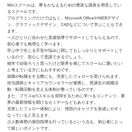
Winスクールは、夢をかなえるための豊富な講座を用意してい
るスクールです。
プログラミングだけではなく、Microsoft OfficeやWEBデザイ
ン、グラフィックデザイン、CADなどについて学ぶこともでき
ます。
一人ひとりに合わせた直接指導でサポートしてもらえるので、
初心者でも無理なく学べます。
学ぶ中で生じる不安や悩みに関してもしっかりとサポートして
いるので、安心して受講できるでしょう。
独学で頑張ろうと思ったけど限界を感じてスクールに通いたい
と考えている方にもおすすめです。
就職や転職をする際にも、充実したフォローを受けられます。
担当講師とキャリアカウンセラーが連携し、受講生の就職活
動・転職活動を支える体制が整っているのです。
また、プラスαのスキルを習得するために学べるコンテンツ、業
界の最新情報を聞けるセミナーなどもあります。
充実したフォロー体制により、理想のキャリアを形成しやすく
なっていると言えます。
少人数体勢の個別指導を行っているという点も、初心者にとっ
て嬉しいポイントです。