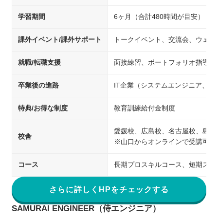
学習期間
6ヶ月（合計480時間が目安）
課外イベント/課外サポート
トークイベント、交流会、ウェビ
就職/転職支援
面接練習、ポートフォリオ指導、
卒業後の進路
IT企業（システムエンジニア、
特典/お得な制度
教育訓練給付金制度
愛媛校、広島校、名古屋校、島根
校舎
※山口からオンラインで受講可能
コース
長期プロスキルコース、短期スキ
さらに詳しくHPをチェックする
SAMURAI ENGINEER（侍エンジニア）