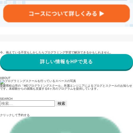
今、抱えている不安もしかしたらプログラミング学習で解決できるかもしれません。
詳しい情報をHPで見る
ABOUT
愛媛県松山市の「MDプログラミングスクール」所属エンジニアによるブログとスクールのお知らせ
です。未経験からの就職も支援する6ヶ月のプログラムを提供しています。
SEARCH
検
索:
クリックして予約する