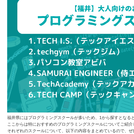
SNSなどの口コミや体験談をチェックする
説明会や無料体験レッスンに参加してみる
プログラミングスクールを比較するときの5つのポイント
サポートはどのくらい充実しているか
オンラインとオフラインのどちらか
スケジュールに無理はないか
ハイレベルなカリキュラムが用意されているか
受講費はどのくらいか
プログラミングスクールに通う5つのメリット
学習を効率的に進められる
就職や転職が独学より有利になる
相談相手が身近にいるから安心感が大きい
モチベーションが下がりにくい
実務で役立つスキルを確実に学べる
福井県にはプログラミングスクールが多いため、1から探すとなる
ここからは特におすすめのプログラミングスクールについてご紹介
プログラミングスクールに通う3つのデメリット
それぞれのスクールについて、以下の内容をまとめているので、ぜ
独学より大幅にコストがかかる