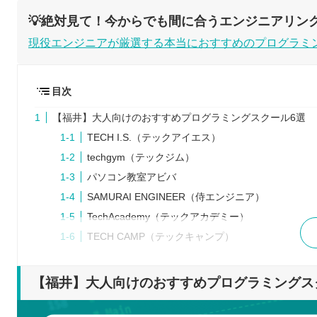
💡絶対見て！今からでも間に合うエンジニアリン
現役エンジニアが厳選する本当におすすめのプログラミ
目次
【福井】大人向けのおすすめプログラミングスクール6選
TECH I.S.（テックアイエス）
techgym（テックジム）
パソコン教室アビバ
SAMURAI ENGINEER（侍エンジニア）
TechAcademy（テックアカデミー）
TECH CAMP（テックキャンプ）
プログラミングスクールを検討するときの5つのポイント
スクールにかけられる時間や予算を決める
【福井】大人向けのおすすめプログラミングス
複数のスクールから選ぶ
ゴールを決める