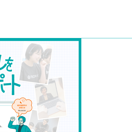
あるか
4選
う
⭐️