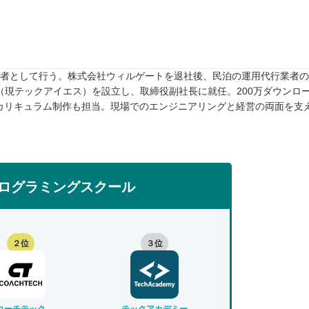
任者として行う。株式会社ウィルゲートを退社後、民泊の運用代行業者のTw
rive（現テックアイエス）を設立し、取締役副社長に就任。200万ダウンロ
カリキュラム制作も担当。現場でのエンジニアリングと経営の両面を支
ログラミングスクール
２位
３位
コーチテック
テックアカデミー