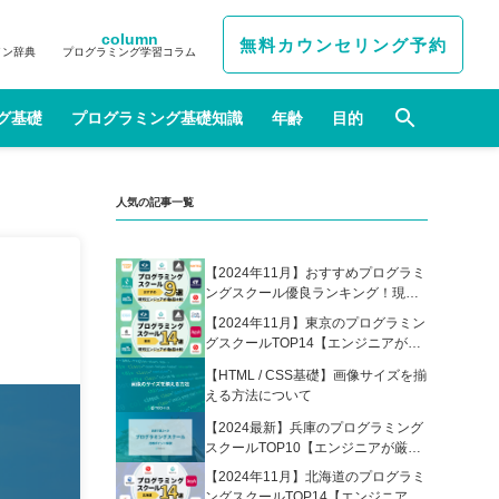
column
無料カウンセリング予約
イン辞典
プログラミング学習コラム
グ基礎
プログラミング基礎知識
年齢
目的
人気の記事一覧
【2024年11月】おすすめプログラミ
ングスクール優良ランキング！現役
エンジニアが選んだ人気プログラミ
【2024年11月】東京のプログラミン
ングスクールの比較表あり
グスクールTOP14【エンジニアが厳
選】
【HTML / CSS基礎】画像サイズを揃
える方法について
【2024最新】兵庫のプログラミング
スクールTOP10【エンジニアが厳
選】
【2024年11月】北海道のプログラミ
ングスクールTOP14【エンジニアが