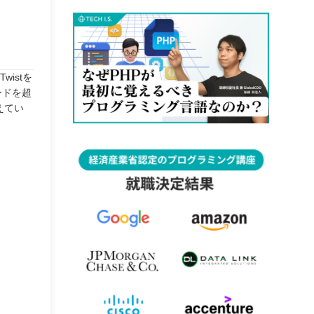
istを
ードを超
えてい