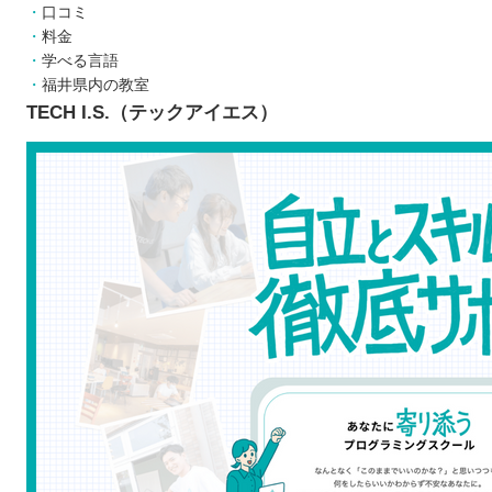
口コミ
スケジュールの調整が難しい
料金
目的に合う言語を学べない可能性がある
学べる言語
福井県内の教室
どんなプログラミング言語を学ぶのが良いのか
TECH I.S.（テックアイエス）
子ども向けと大人向けにプログラミングスクールに違いは
お得にプログラミングスクールに通える制度
プログラミングスクールで挫折しないために
【福井】子ども向けのおすすめプログラミングスクール
デジタネ
エールICTアカデミー
スピリッツ・スマイル
バレッドキッズ
福井で自分に合ったプログラミングスクールを見つけよ
自分の住んでるエリアでプログラミングスクールを探したい
北海道 / 東北
関東
中部