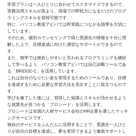
学習プランは一人ひとりに合わせてカスタマイズできるので、
実務活用スキルが高まり、現場での即戦力になるだけのプログ
ラミングスキルを習得可能です。
特に、パソコン教室アビバでは即実践につながる指導を大切に
しています。
そのため、個別カウンセリングで得た受講生の情報を十分に理
解した上で、目標達成に向けた適切なサポートができるので
す。
また、独学では挫折しやすいと言われるプログラミングを継続
して学べるよう、パソコン教室アビバでは自己診断ツールであ
る「BRIDGE-C」を活用しています。
これは自分のなりたい姿を実現するためのツールであり、目標
を達成するために必要な学習方法を見出すことに役立つもので
す。
学びを修了した後には、習得した知識とスキルが活かせるよう
な就業先が見つかる「プロシード」を活用します。
プロシードは全国の人材サービス会社のHR企業を通じたマッチ
ングサービスです。
独自のサービスをふんだんに活用することで、受講生一人ひと
りが自分の目標を達成し、夢を実現できるよう徹底サポートし