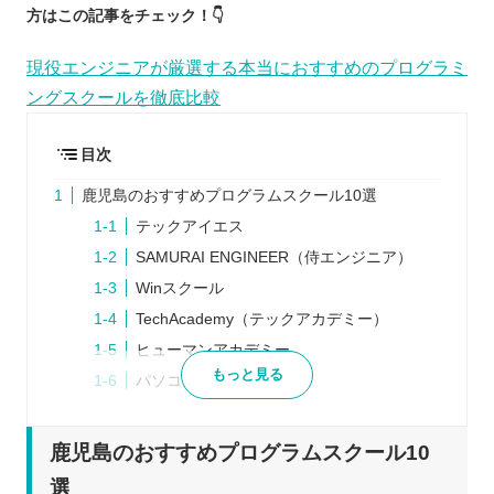
方はこの記事をチェック！👇
現役エンジニアが厳選する本当におすすめのプログラミ
ングスクールを徹底比較
目次
鹿児島のおすすめプログラムスクール10選
テックアイエス
SAMURAI ENGINEER（侍エンジニア）
Winスクール
TechAcademy（テックアカデミー）
ヒューマンアカデミー
もっと見る
パソコン教室アビバ
CodeCamp（コードキャンプ）
techgym（テックジム）
鹿児島のおすすめプログラムスクール10
DENNO Academy
選