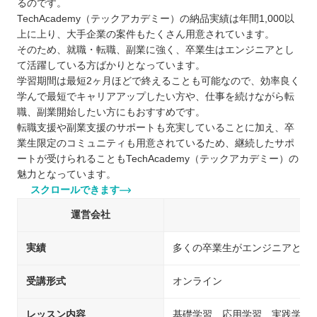
るのです。
TechAcademy（テックアカデミー）の納品実績は年間1,000以
上に上り、大手企業の案件もたくさん用意されています。
そのため、就職・転職、副業に強く、卒業生はエンジニアとし
て活躍している方ばかりとなっています。
学習期間は最短2ヶ月ほどで終えることも可能なので、効率良く
学んで最短でキャリアアップしたい方や、仕事を続けながら転
職、副業開始したい方にもおすすめです。
転職支援や副業支援のサポートも充実していることに加え、卒
業生限定のコミュニティも用意されているため、継続したサポ
ートが受けられることもTechAcademy（テックアカデミー）の
魅力となっています。
スクロールできます
運営会社
実績
多くの卒業生がエンジニアとし
受講形式
オンライン
レッスン内容
基礎学習、応用学習、実践学習