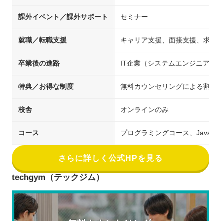
課外イベント／課外サポート
セミナー
就職／転職支援
キャリア支援、面接支援、求人
卒業後の進路
IT企業（システムエンジニア/
特典／お得な制度
無料カウンセリングによる割引
校舎
オンラインのみ
コース
プログラミングコース、Java
さらに詳しく公式HPを見る
techgym（テックジム）