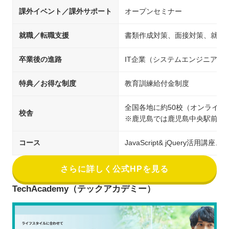
課外イベント／課外サポート
オープンセミナー
就職／転職支援
書類作成対策、面接対策、就職支
卒業後の進路
IT企業（システムエンジニア/
特典／お得な制度
教育訓練給付金制度
全国各地に約50校（オンライン
校舎
※鹿児島では鹿児島中央駅前校
コース
JavaScript& jQuery活
さらに詳しく公式HPを見る
TechAcademy（テックアカデミー）