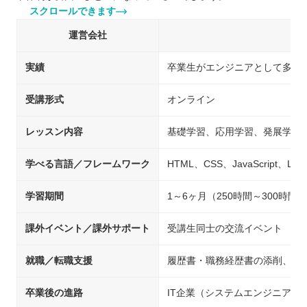
スクロールできます
運営会社
実績
卒業生がエンジニアとして多数
受講形式
オンライン
レッスン内容
基礎学習、応用学習、発展学習
学べる言語／フレームワーク
HTML、CSS、JavaScript、Lar
学習期間
1～6ヶ月（250時間～300時間
課外イベント／課外サポート
受講生同士の交流イベント
就職／転職支援
履歴書・職務経歴書の添削、求
卒業後の進路
IT企業（システムエンジニア/