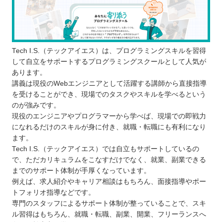
学習を無理なく続けられるか考える
プログラミングを学ぶ目的をはっきりさせ
る
学びやすい環境かチェックする
Tech I.S.（テックアイエス）は、プログラミングスキルを習得
鹿児島で自分に合ったプログラムスクールを選ぼ
して自立をサポートするプログラミングスクールとして人気が
あります。
う！
講義は現役のWebエンジニアとして活躍する講師から直接指導
自分の住んでるエリアでプログラミングスクールを
を受けることができ、現場でのタスクやスキルを学べるという
探したい⭐️
のが強みです。
北海道 / 東北
現役のエンジニアやプログラマーから学べば、現場での即戦力
になれるだけのスキルが身に付き、就職・転職にも有利になり
関東
ます。
中部
Tech I.S.（テックアイエス）では自立もサポートしているの
近畿
で、ただカリキュラムをこなすだけでなく、就業、副業できる
中国
までのサポート体制が手厚くなっています。
例えば、求人紹介やキャリア相談はもちろん、面接指導やポー
四国
トフォリオ指導などです。
九州 / 沖縄
専門のスタッフによるサポート体制が整っていることで、スキ
ル習得はもちろん、就職・転職、副業、開業、フリーランスへ