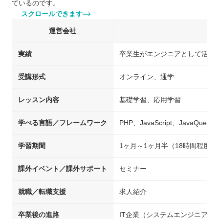
ているのです。
スクロールできます
運営会社
実績
卒業生がエンジニアとして活躍、
受講形式
オンライン、通学
レッスン内容
基礎学習、応用学習
学べる言語／フレームワーク
PHP、JavaScript、JavaQuest
学習期間
1ヶ月～1ヶ月半（18時間程度）
課外イベント／課外サポート
セミナー
就職／転職支援
求人紹介
卒業後の進路
IT企業（システムエンジニア/