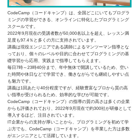
CodeCamp（コードキャンプ）は、全国どこにいてもプログラ
ミングの学習ができる、オンラインに特化したプログラミング
スクールです。
2022年9月現在の受講者数が50,000名以上を超え、レッスン満
足度も97.4％と多くの方に支持されています。
講義は現役エンジニアである講師によるマンツーマン指導とな
っており、個々のレベルや目的に合わせてプログラミングの基
礎学習から応用、実践まで指導してもらえます。
毎日7時～23時40分まで、年中無休で開講しているため、空い
た時間や休日などで学習でき、働きながらでも継続しやすい点
も魅力です。
講義は1回あたり40分程度ですが、経験豊富なプロから質の高
い指導が受けられるため、効率的な学びが可能です。
CodeCamp（コードキャンプ）の指導の質の高さは多くの企業
からも評価されており、2022年9月現在で約300社が研修として
導入するほど、注目されています。
IT企業からの支持が厚いことから、プログラミングを初めて学
ぶ方でも、CodeCamp（コードキャンプ）を卒業した方は多数
がエンジニアとして活躍しています。