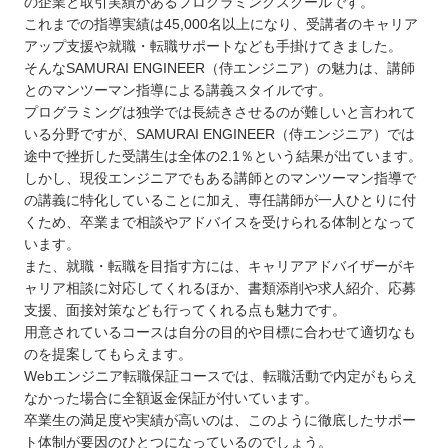
の企業と取引実績があるプログラミングスクールです。
これまでの指導実績は45,000名以上になり、受講者のキャリア
アップ支援や就職・転職サポートなども手掛けてきました。
そんなSAMURAI ENGINEER（侍エンジニア）の魅力は、講師
とのマンツーマン指導による講義スタイルです。
プログラミングは独学では長続きさせるのが難しいと言われて
いる分野ですが、SAMURAI ENGINEER（侍エンジニア）では
途中で挫折した受講生は全体の2.1％という結果が出ています。
しかし、現役エンジニアでもある講師とのマンツーマン指導で
の講義に特化していることに加え、専任講師が一人ひとりに付
くため、卒業まで相談やアドバイスを受けられる体制となって
います。
また、就職・転職を目指す方には、キャリアアドバイザーがキ
ャリア相談に対応してくれるほか、書類添削や求人紹介、応募
支援、面接対策なども行ってくれる点も魅力です。
用意されているコースは自分の目的や目標に合わせて適切なも
のを提案してもらえます。
Webエンジニア転職保証コースでは、転職活動で内定がもらえ
なかった場合に全額返金保証が付いています。
卒業生の満足度や実績が高いのは、このように徹底したサポー
ト体制が要因のひとつになっているのでしょう。