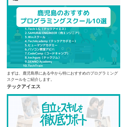
TechTrain
プログラムスクールを選ぶポイント
学びたい言語を選択できるか
目的に合うカリキュラムか
オンラインと通学のどちらか
料金などは適切か
就職や転職のサポート体制はどうなってい
るか
プログラムスクールで学習するメリット
まずは、鹿児島県にある中から特におすすめのプログラミング
独学よりも効率的に学べる
スクールをご紹介します。
ポートフォリオを作成し、実績として提示
テックアイエス
できる
わからない部分を質問しやすい
エンジニアとして働くための知識が身に付
く
プログラムスクールで学ぶ際の注意点