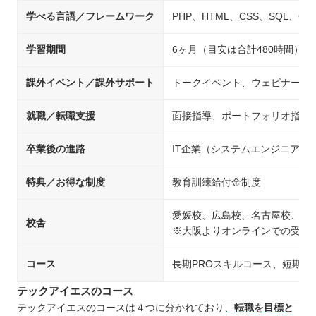
学べる言語／フレームワーク
PHP、HTML、CSS、SQL、Git、Ja
学習期間
6ヶ月（目安は合計480時間）
課外イベント／課外サポート
トークイベント、ウェビナー、
就職／転職支援
面接指導、ポートフォリオ指導
卒業後の進路
IT企業（システムエンジニア
特典／お得な制度
教育訓練給付金制度
愛媛校、広島校、名古屋校、島
校舎
※大阪よりオンラインでの受講
コース
長期PROスキルコース、短期
テックアイエスのコース
テックアイエスのコースは４つに分かれており、
転職を目標と