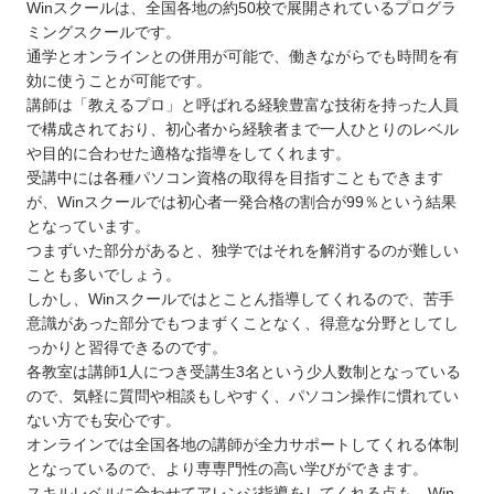
Winスクールは、全国各地の約50校で展開されているプログラ
ミングスクールです。
通学とオンラインとの併用が可能で、働きながらでも時間を有
効に使うことが可能です。
講師は「教えるプロ」と呼ばれる経験豊富な技術を持った人員
で構成されており、初心者から経験者まで一人ひとりのレベル
や目的に合わせた適格な指導をしてくれます。
受講中には各種パソコン資格の取得を目指すこともできます
が、Winスクールでは初心者一発合格の割合が99％という結果
となっています。
つまずいた部分があると、独学ではそれを解消するのが難しい
ことも多いでしょう。
しかし、Winスクールではとことん指導してくれるので、苦手
意識があった部分でもつまずくことなく、得意な分野としてし
っかりと習得できるのです。
各教室は講師1人につき受講生3名という少人数制となっている
ので、気軽に質問や相談もしやすく、パソコン操作に慣れてい
ない方でも安心です。
オンラインでは全国各地の講師が全力サポートしてくれる体制
となっているので、より専専門性の高い学びができます。
スキルレベルに合わせてアレンジ指導をしてくれる点も、Win