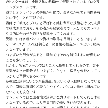
Winスクールは、全国各地の約50校で展開されているプログラ
ミングスクールです。
通学とオンラインとの併用が可能で、働きながらでも時間を有
効に使うことが可能です。
講師は「教えるプロ」と呼ばれる経験豊富な技術を持った人員
で構成されており、初心者から経験者まで一人ひとりのレベル
や目的に合わせた適格な指導をしてくれます。
受講中には各種パソコン資格の取得を目指すこともできます
が、Winスクールでは初心者一発合格の割合が99％という結果
となっています。
つまずいた部分があると、独学ではそれを解消するのが難しい
ことも多いでしょう。
しかし、Winスクールではとことん指導してくれるので、苦手
意識があった部分でもつまずくことなく、得意な分野としてし
っかりと習得できるのです。
各教室は講師1人につき受講生3名という少人数制となっている
ので、気軽に質問や相談もしやすく、パソコン操作に慣れてい
ない方でも安心です。
オンラインでは全国各地の講師が全力サポートしてくれる体制
となっているので、より専専門性の高い学びができます。
スキルレベルに合わせてアレンジ指導をしてくれる点も、Win