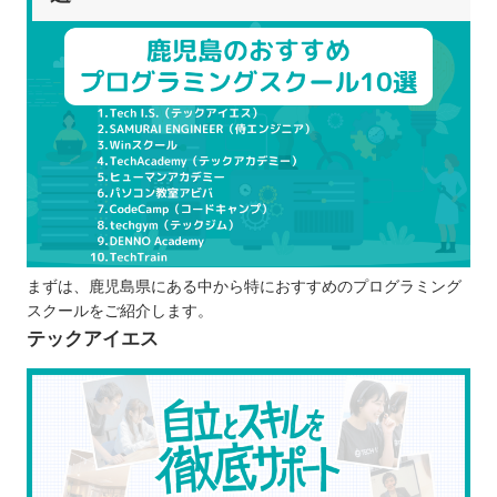
TechTrain
プログラムスクールを選ぶポイント
学びたい言語を選択できるか
目的に合うカリキュラムか
オンラインと通学のどちらか
料金などは適切か
就職や転職のサポート体制はどうなってい
るか
プログラムスクールで学習するメリット
まずは、鹿児島県にある中から特におすすめのプログラミング
独学よりも効率的に学べる
スクールをご紹介します。
ポートフォリオを作成し、実績として提示
テックアイエス
できる
わからない部分を質問しやすい
エンジニアとして働くための知識が身に付
く
プログラムスクールで学ぶ際の注意点