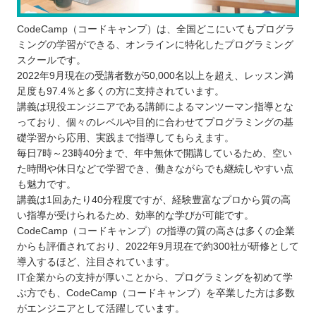
CodeCamp（コードキャンプ）は、全国どこにいてもプログラ
ミングの学習ができる、オンラインに特化したプログラミング
スクールです。
2022年9月現在の受講者数が50,000名以上を超え、レッスン満
足度も97.4％と多くの方に支持されています。
講義は現役エンジニアである講師によるマンツーマン指導とな
っており、個々のレベルや目的に合わせてプログラミングの基
礎学習から応用、実践まで指導してもらえます。
毎日7時～23時40分まで、年中無休で開講しているため、空い
た時間や休日などで学習でき、働きながらでも継続しやすい点
も魅力です。
講義は1回あたり40分程度ですが、経験豊富なプロから質の高
い指導が受けられるため、効率的な学びが可能です。
CodeCamp（コードキャンプ）の指導の質の高さは多くの企業
からも評価されており、2022年9月現在で約300社が研修として
導入するほど、注目されています。
IT企業からの支持が厚いことから、プログラミングを初めて学
ぶ方でも、CodeCamp（コードキャンプ）を卒業した方は多数
がエンジニアとして活躍しています。