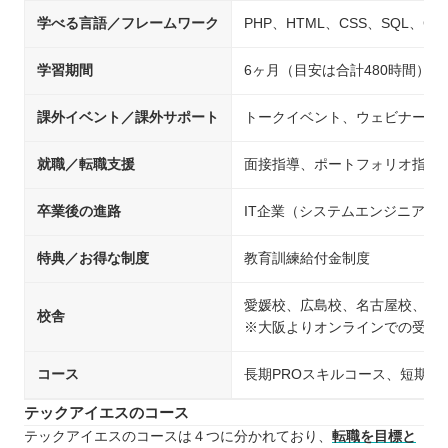
学べる言語／フレームワーク
PHP、HTML、CSS、SQL、Git、Ja
学習期間
6ヶ月（目安は合計480時間）
課外イベント／課外サポート
トークイベント、ウェビナー、
就職／転職支援
面接指導、ポートフォリオ指導
卒業後の進路
IT企業（システムエンジニア
特典／お得な制度
教育訓練給付金制度
愛媛校、広島校、名古屋校、島
校舎
※大阪よりオンラインでの受講
コース
長期PROスキルコース、短期
テックアイエスのコース
テックアイエスのコースは４つに分かれており、
転職を目標と