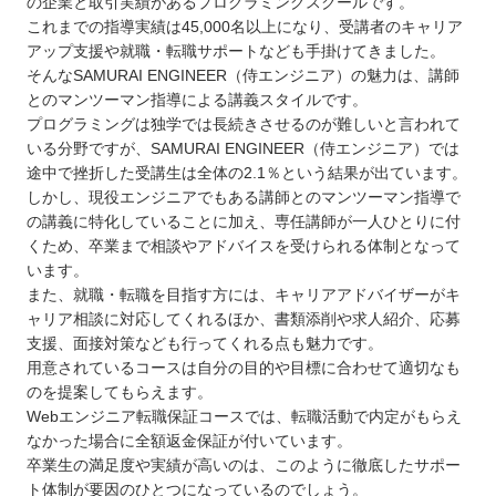
の企業と取引実績があるプログラミングスクールです。
これまでの指導実績は45,000名以上になり、受講者のキャリア
アップ支援や就職・転職サポートなども手掛けてきました。
そんなSAMURAI ENGINEER（侍エンジニア）の魅力は、講師
とのマンツーマン指導による講義スタイルです。
プログラミングは独学では長続きさせるのが難しいと言われて
いる分野ですが、SAMURAI ENGINEER（侍エンジニア）では
途中で挫折した受講生は全体の2.1％という結果が出ています。
しかし、現役エンジニアでもある講師とのマンツーマン指導で
の講義に特化していることに加え、専任講師が一人ひとりに付
くため、卒業まで相談やアドバイスを受けられる体制となって
います。
また、就職・転職を目指す方には、キャリアアドバイザーがキ
ャリア相談に対応してくれるほか、書類添削や求人紹介、応募
支援、面接対策なども行ってくれる点も魅力です。
用意されているコースは自分の目的や目標に合わせて適切なも
のを提案してもらえます。
Webエンジニア転職保証コースでは、転職活動で内定がもらえ
なかった場合に全額返金保証が付いています。
卒業生の満足度や実績が高いのは、このように徹底したサポー
ト体制が要因のひとつになっているのでしょう。