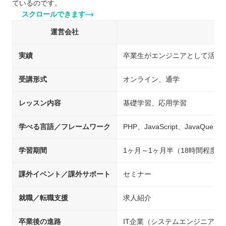
ているのです。
スクロールできます
運営会社
実績
卒業生がエンジニアとして活躍、
受講形式
オンライン、通学
レッスン内容
基礎学習、応用学習
学べる言語／フレームワーク
PHP、JavaScript、JavaQuest
学習期間
1ヶ月～1ヶ月半（18時間程度）
課外イベント／課外サポート
セミナー
就職／転職支援
求人紹介
卒業後の進路
IT企業（システムエンジニア/