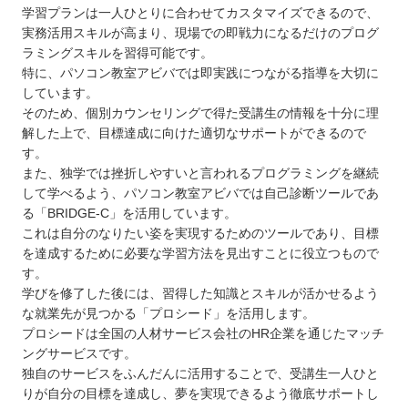
学習プランは一人ひとりに合わせてカスタマイズできるので、
実務活用スキルが高まり、現場での即戦力になるだけのプログ
ラミングスキルを習得可能です。
特に、パソコン教室アビバでは即実践につながる指導を大切に
しています。
そのため、個別カウンセリングで得た受講生の情報を十分に理
解した上で、目標達成に向けた適切なサポートができるので
す。
また、独学では挫折しやすいと言われるプログラミングを継続
して学べるよう、パソコン教室アビバでは自己診断ツールであ
る「BRIDGE-C」を活用しています。
これは自分のなりたい姿を実現するためのツールであり、目標
を達成するために必要な学習方法を見出すことに役立つもので
す。
学びを修了した後には、習得した知識とスキルが活かせるよう
な就業先が見つかる「プロシード」を活用します。
プロシードは全国の人材サービス会社のHR企業を通じたマッチ
ングサービスです。
独自のサービスをふんだんに活用することで、受講生一人ひと
りが自分の目標を達成し、夢を実現できるよう徹底サポートし