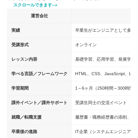
スクロールできます
運営会社
実績
卒業生がエンジニアとして多数
受講形式
オンライン
レッスン内容
基礎学習、応用学習、発展学習
学べる言語／フレームワーク
HTML、CSS、JavaScript、Lar
学習期間
1～6ヶ月（250時間～300時間
課外イベント／課外サポート
受講生同士の交流イベント
就職／転職支援
履歴書・職務経歴書の添削、求
卒業後の進路
IT企業（システムエンジニア/