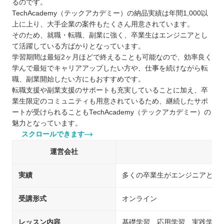
るのです。
TechAcademy（テックアカデミー）の納品実績は年間1,000以
上に上り、大手企業の案件もたくさん用意されています。
そのため、就職・転職、副業に強く、卒業生はエンジニアとし
て活躍している方ばかりとなっています。
学習期間は最短2ヶ月ほどで終えることも可能なので、効率良く
学んで最短でキャリアアップしたい方や、仕事を続けながら転
職、副業開始したい方にもおすすめです。
転職支援や副業支援のサポートも充実していることに加え、卒
業生限定のコミュニティも用意されているため、継続したサポ
ートが受けられることもTechAcademy（テックアカデミー）の
魅力となっています。
スクロールできます
運営会社
実績
多くの卒業生がエンジニアとし
受講形式
オンライン
レッスン内容
基礎学習、応用学習、実践学習