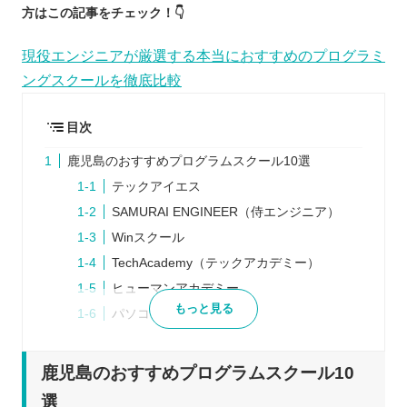
方はこの記事をチェック！👇
現役エンジニアが厳選する本当におすすめのプログラミ
ングスクールを徹底比較
目次
鹿児島のおすすめプログラムスクール10選
テックアイエス
SAMURAI ENGINEER（侍エンジニア）
Winスクール
TechAcademy（テックアカデミー）
ヒューマンアカデミー
もっと見る
パソコン教室アビバ
CodeCamp（コードキャンプ）
techgym（テックジム）
鹿児島のおすすめプログラムスクール10
DENNO Academy
選