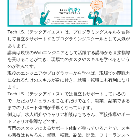
学習を無理なく続けられるか考える
プログラミングを学ぶ目的をはっきりさせ
る
学びやすい環境かチェックする
Tech I.S.（テックアイエス）は、プログラミングスキルを習得
鹿児島で自分に合ったプログラムスクールを選ぼ
して自立をサポートするプログラミングスクールとして人気が
あります。
う！
講義は現役のWebエンジニアとして活躍する講師から直接指導
自分の住んでるエリアでプログラミングスクールを
を受けることができ、現場でのタスクやスキルを学べるという
探したい⭐️
のが強みです。
北海道 / 東北
現役のエンジニアやプログラマーから学べば、現場での即戦力
になれるだけのスキルが身に付き、就職・転職にも有利になり
関東
ます。
中部
Tech I.S.（テックアイエス）では自立もサポートしているの
近畿
で、ただカリキュラムをこなすだけでなく、就業、副業できる
中国
までのサポート体制が手厚くなっています。
例えば、求人紹介やキャリア相談はもちろん、面接指導やポー
四国
トフォリオ指導などです。
九州 / 沖縄
専門のスタッフによるサポート体制が整っていることで、スキ
ル習得はもちろん、就職・転職、副業、開業、フリーランスへ