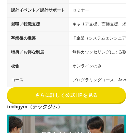
課外イベント／課外サポート
セミナー
就職／転職支援
キャリア支援、面接支援、求人
卒業後の進路
IT企業（システムエンジニア/
特典／お得な制度
無料カウンセリングによる割引
校舎
オンラインのみ
コース
プログラミングコース、Java
さらに詳しく公式HPを見る
techgym（テックジム）