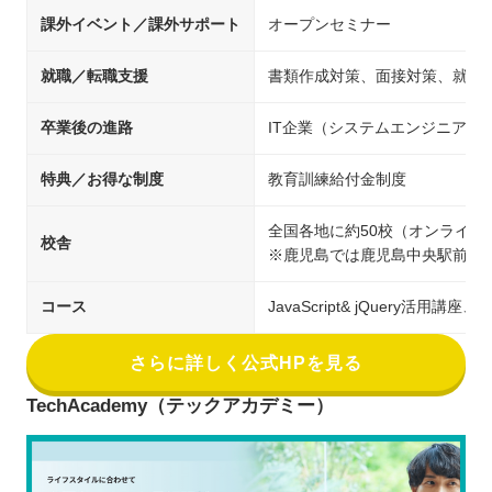
課外イベント／課外サポート
オープンセミナー
就職／転職支援
書類作成対策、面接対策、就職支
卒業後の進路
IT企業（システムエンジニア/
特典／お得な制度
教育訓練給付金制度
全国各地に約50校（オンライン
校舎
※鹿児島では鹿児島中央駅前校
コース
JavaScript& jQuery活
さらに詳しく公式HPを見る
TechAcademy（テックアカデミー）